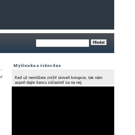
Myšlenka a video dne
vé
Keď už nemôžete znížiť úroveň korupcie, tak nám
aspoň dajte šancu zúčastniť sa na nej.