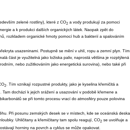
ředevším zelené rostliny), které z CO
a vody produkují za pomoci
2
energie a k produkci dalších organických látek. Naopak zpět do
ichů, rozkladem organické hmoty pomocí hub a bakterií a spalováním
překryta usazeninami. Postupně se mění v uhlí, ropu a zemní plyn. Tím
lá část je využitelná jako ložiska paliv, naprostá většina je rozptýlená
írodním, nebo zužitkováním jako energetická surovina), nebo také při
 CO
. Tím vznikají rozpustné produkty, jako je kyselina křemičitá a
2
e. Tam dochází k jejich srážení a usazování v podobě křemene a
bikarbonátů se při tomto procesu vrací do atmosféry pouze polovina
 oběhu. Při posunu zemských desek se v místech, kde se oceánská deska
loubky. Uhličitany a křemičitany tam spolu reagují, CO
se uvolňuje a
2
dostávají horniny na povrch a cyklus se může opakovat.