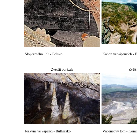
Sloj černého uhlí - Polsko
Kaňon ve vápencích - F
Zvětšit obrázek
Zvětš
Jeskyně ve vápenci - Bulharsko
Vápencový lom - Koně