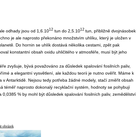
12
12
ale odhady jsou od 1,6.10
tun do 2,5.10
tun, přibližně dvojnásobek
chno je ale naprosto překonáno množstvím uhlíku, který je uložen v
lanetě. Do hornin se uhlík dostává několika cestami, zpět pak
oval konstantní obsah oxidu uhličitého v atmosféře, musí být jeho
éře zvyšuje, bývá považováno za důsledek spalování fosilních paliv,
římé a elegantní vysvětlení, ale každou teorii je nutno ověřit. Máme k
a v Antarktidě. Nejsou tedy potřeba žádné modely, stačí změřit obsah
má téměř naprosto dokonalý recyklační systém, hodnoty se pohybují
0,0385 % by mohl být důsledek spalování fosilních paliv, zemědělství
it obrázek