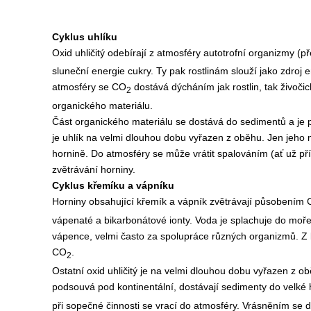
Cyklus uhlíku
Oxid uhličitý odebírají z atmosféry autotrofní organizmy (p
sluneční energie cukry. Ty pak rostlinám slouží jako zdroj 
atmosféry se CO
dostává dýcháním jak rostlin, tak živoč
2
organického materiálu.
Část organického materiálu se dostává do sedimentů a je 
je uhlík na velmi dlouhou dobu vyřazen z oběhu. Jen jeho ma
hornině. Do atmosféry se může vrátit spalováním (ať už př
zvětrávání horniny.
Cyklus křemíku a vápníku
Horniny obsahující křemík a vápník zvětrávají působením
vápenaté a bikarbonátové ionty. Voda je splachuje do moř
vápence, velmi často za spolupráce různých organizmů. Z 
CO
.
2
Ostatní oxid uhličitý je na velmi dlouhou dobu vyřazen z
podsouvá pod kontinentální, dostávají sedimenty do velké h
při sopečné činnosti se vrací do atmosféry. Vrásněním se 