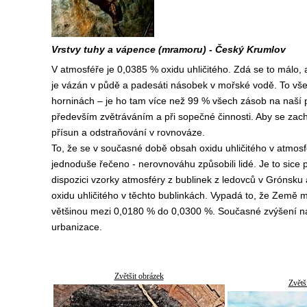
Vrstvy tuhy a vápence (mramoru) - Český Krumlov
V atmosféře je 0,0385 % oxidu uhličitého. Zdá se to málo, 
je vázán v půdě a padesáti násobek v mořské vodě. To vše
horninách – je ho tam více než 99 % všech zásob na naší p
především zvětráváním a při sopečné činnosti. Aby se zach
přísun a odstraňování v rovnováze.
To, že se v současné době obsah oxidu uhličitého v atmosf
jednoduše řečeno - nerovnováhu způsobili lidé. Je to sice p
dispozici vzorky atmosféry z bublinek z ledovců v Grónsku 
oxidu uhličitého v těchto bublinkách. Vypadá to, že Země 
většinou mezi 0,0180 % do 0,0300 %. Současné zvýšení na 
urbanizace.
Zvětšit obrázek
Zvětš