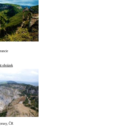
rancie
it obrázek
prusy, ČR