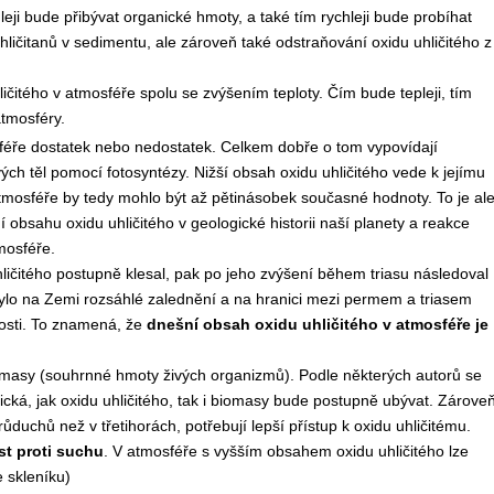
leji bude přibývat organické hmoty, a také tím rychleji bude probíhat
hličitanů v sedimentu, ale zároveň také odstraňování oxidu uhličitého z
ičitého v atmosféře spolu se zvýšením teploty. Čím bude tepleji, tím
tmosféry.
osféře dostatek nebo nedostatek. Celkem dobře o tom vypovídají
vých těl pomocí fotosyntézy. Nižší obsah oxidu uhličitého vede k jejímu
mosféře by tedy mohlo být až pětinásobek současné hodnoty. To je al
ní obsahu oxidu uhličitého v geologické historii naší planety a reakce
mosféře.
ičitého postupně klesal, pak po jeho zvýšení během triasu následoval
bylo na Zemi rozsáhlé zalednění a na hranici mezi permem a triasem
nosti. To znamená, že
dnešní obsah oxidu uhličitého v atmosféře je
masy (souhrnné hmoty živých organizmů). Podle některých autorů se
istická, jak oxidu uhličitého, tak i biomasy bude postupně ubývat. Zárove
ůduchů než v třetihorách, potřebují lepší přístup k oxidu uhličitému.
st proti suchu
. V atmosféře s vyšším obsahem oxidu uhličitého lze
e skleníku)