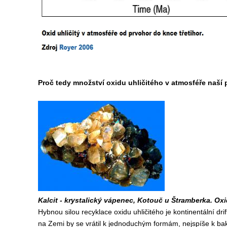
Proč tedy množství oxidu uhličitého v atmosféře naší 
Kalcit - krystalický vápenec, Kotouč u Štramberka. Oxi
Hybnou silou recyklace oxidu uhličitého je kontinentální dri
na Zemi by se vrátil k jednoduchým formám, nejspíše k ba