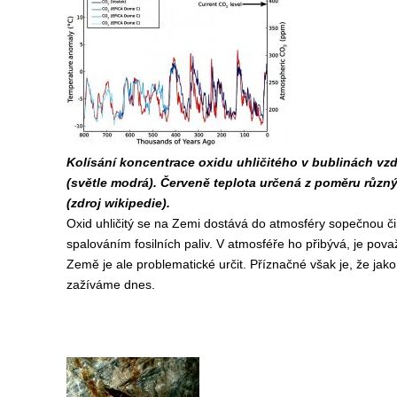
Kolísání koncentrace oxidu uhličitého v bublinách vz
(světle modrá). Červeně teplota určená z poměru různýc
(zdroj wikipedie).
Oxid uhličitý se na Zemi dostává do atmosféry sopečnou čin
spalováním fosilních paliv. V atmosféře ho přibývá, je pova
Země je ale problematické určit. Příznačné však je, že jak
zažíváme dnes.