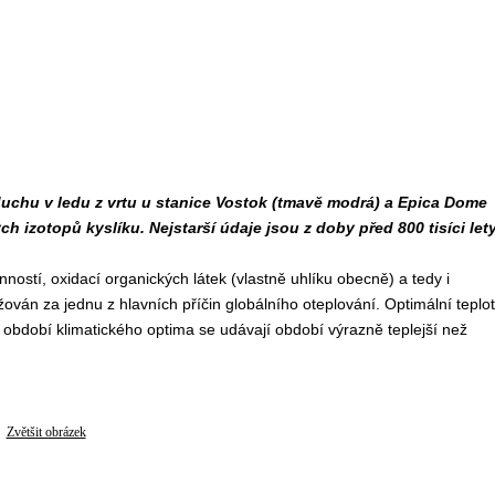
duchu v ledu z vrtu u stanice Vostok (tmavě modrá) a Epica Dome
h izotopů kyslíku. Nejstarší údaje jsou z doby před 800 tisíci let
ností, oxidací organických látek (vlastně uhlíku obecně) a tedy i
žován za jednu z hlavních příčin globálního oteplování. Optimální teplo
o období klimatického optima se udávají období výrazně teplejší než
Zvětšit obrázek