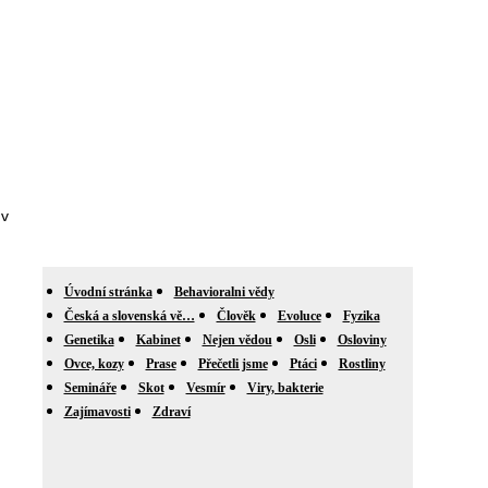
 v
Úvodní stránka
Behavioralni vědy
Česká a slovenská vě…
Člověk
Evoluce
Fyzika
Genetika
Kabinet
Nejen vědou
Osli
Osloviny
Ovce, kozy
Prase
Přečetli jsme
Ptáci
Rostliny
Semináře
Skot
Vesmír
Viry, bakterie
Zajímavosti
Zdraví