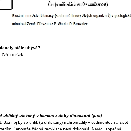
planety stále ubývá?
Zvětšit obrázek
d uhličitý uložený v kameni z doby dinosaurů (jura)
ft. Bez něj by se uhlík (a uhličitany) nahromadily v sedimentech a život
kteriím. Jenomže žádná recyklace není dokonalá. Navíc i sopečná