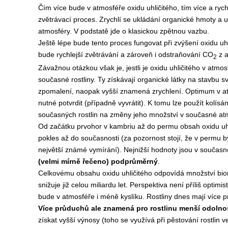
Čím více bude v atmosféře oxidu uhličitého, tím více a rych
zvětrávací proces. Zrychlí se ukládání organické hmoty a u
atmosféry. V podstatě jde o klasickou zpětnou vazbu.
Ještě lépe bude tento proces fungovat při zvýšení oxidu uhl
bude rychlejší zvětrávání a zároveň i odstraňování CO
z a
2
Závažnou otázkou však je, jestli je oxidu uhličitého v atm
současné rostliny. Ty získávají organické látky na stavbu s
zpomalení, naopak vyšší znamená zrychlení. Optimum v at
nutné potvrdit (případně vyvrátit). K tomu lze použít kolísá
současných rostlin na změny jeho množství v současné at
Od začátku prvohor v kambriu až do permu obsah oxidu uhl
pokles až do současnosti (za pozornost stojí, že v permu 
největší známé vymírání). Nejnižší hodnoty jsou v součas
(velmi mírně řečeno) podprůměrný
.
Celkovému obsahu oxidu uhličitého odpovídá množství bio
snižuje již celou miliardu let. Perspektiva není příliš optim
bude v atmosféře i méně kyslíku. Rostliny dnes mají více pr
Více průduchů ale znamená pro rostlinu menší odolno
získat vyšší výnosy (toho se využívá při pěstování rostlin v