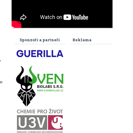
Sponzoři a partneři
Reklama
y
tu