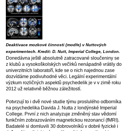
Deaktivace mozkové činnosti (modře) v Nuttových
experimentech. Kredit: D. Nutt, Imperial College, London.
Donedávna ještě absolutně zatracované sloučeniny se
z klubů a vysokoškolských večírků nenápadně vrátily do
univerzitních laboratoří, kde se o nich najednou zase
dozvídáme podivuhodné věci. Legální experimentální
výzkum rozličných aspektů psychedelik je v v zimě roku
2012 už relativně běžnou záležitostí.
Potvrzují to i dvě nové studie týmu proslulého odborníka
na psychedelika Davida J. Nutta z londýnské Imperial
College. První z nich analyzuje změněný stav vědomí
funkčním zobrazováním magnetickou rezonancí (fMRI).
Badatelé si domluvili 30 dobrovolníků v dobré fyzické i