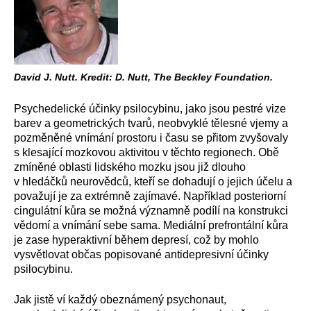
David J. Nutt. Kredit: D. Nutt, The Beckley Foundation.
Psychedelické účinky psilocybinu, jako jsou pestré vize
barev a geometrických tvarů, neobvyklé tělesné vjemy a
pozměněné vnímání prostoru i času se přitom zvyšovaly
s klesající mozkovou aktivitou v těchto regionech. Obě
zmíněné oblasti lidského mozku jsou již dlouho
v hledáčků neurovědců, kteří se dohadují o jejich účelu a
považují je za extrémně zajímavé. Například posteriorní
cingulátní kůra se možná významně podílí na konstrukci
vědomí a vnímání sebe sama. Mediální prefrontální kůra
je zase hyperaktivní během depresí, což by mohlo
vysvětlovat občas popisované antidepresivní účinky
psilocybinu.
Jak jistě ví každý obeznámený psychonaut,