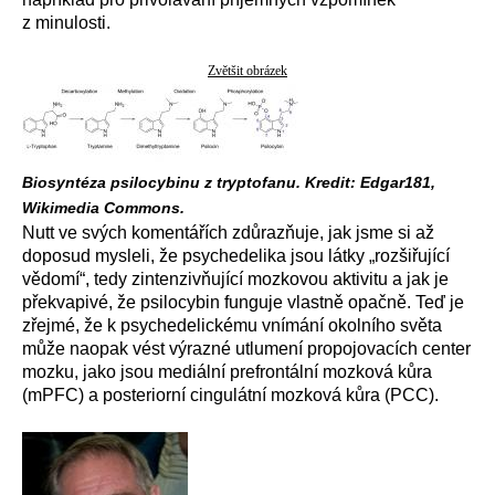
z minulosti.
Zvětšit obrázek
Biosyntéza psilocybinu z tryptofanu. Kredit: Edgar181,
Wikimedia Commons.
Nutt ve svých komentářích zdůrazňuje, jak jsme si až
doposud mysleli, že psychedelika jsou látky „rozšiřující
vědomí“, tedy zintenzivňující mozkovou aktivitu a jak je
překvapivé, že psilocybin funguje vlastně opačně. Teď je
zřejmé, že k psychedelickému vnímání okolního světa
může naopak vést výrazné utlumení propojovacích center
mozku, jako jsou mediální prefrontální mozková kůra
(mPFC) a posteriorní cingulátní mozková kůra (PCC).