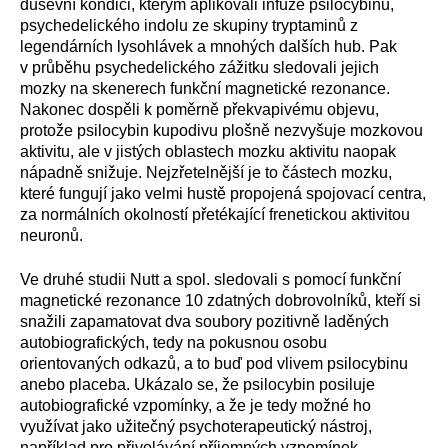
duševní kondici, kterým aplikovali infuze psilocybinu,
psychedelického indolu ze skupiny tryptaminů z
legendárních lysohlávek a mnohých dalších hub. Pak
v průběhu psychedelického zážitku sledovali jejich
mozky na skenerech funkční magnetické rezonance.
Nakonec dospěli k poměrně překvapivému objevu,
protože psilocybin kupodivu plošně nezvyšuje mozkovou
aktivitu, ale v jistých oblastech mozku aktivitu naopak
nápadně snižuje. Nejzřetelnější je to částech mozku,
které fungují jako velmi hustě propojená spojovací centra,
za normálních okolností přetékající frenetickou aktivitou
neuronů.
Ve druhé studii Nutt a spol. sledovali s pomocí funkční
magnetické rezonance 10 zdatných dobrovolníků, kteří si
snažili zapamatovat dva soubory pozitivně laděných
autobiografických, tedy na pokusnou osobu
orientovaných odkazů, a to buď pod vlivem psilocybinu
anebo placeba. Ukázalo se, že psilocybin posiluje
autobiografické vzpomínky, a že je tedy možné ho
využívat jako užitečný psychoterapeutický nástroj,
například pro přivolávání příjemných vzpomínek