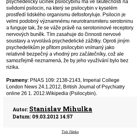
psychedelický účinek psilocybinu má ve skutečnosti na
svědomí psilocin, na který se psilocybin v kyselém
prostředí lidského organismu defosforyluje. Psilocin je
velmi podobný významnému neurotransmiteru serotoninu
a funguje tak, že se váže právě na serotoninové receptory
nervových buněk. Tím zasahuje do činnosti nervové
soustavy a vyvolává psychedelické zážitky. Oproti jiným
psychedelikům je přitom psilocybin vnímaný jako
relativně bezpečný a vhodný pro začátečníky, což ale
samozřejmě neznamená, že by jeho využívání bylo bez
rizika.
Prameny
: PNAS 109: 2138-2143, Imperial College
London News 24.1.2012, British Journal of Psychiatry
online 26 1. 2012.Wikipedia (Psilocybin).
Stanislav Mihulka
Autor:
Datum:
09.03.2012 14:57
Tisk článku