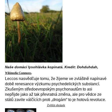
Naše domácí lysohlávka kopinatá. Kredit: Dohduhdah,
.
Wikimedia Commons
Leccos nasvědčuje tomu, že žijeme ve zvláštně napínavé
době renesance výzkumu psychedelických substancí.
Zkušeným středoevropským psychonautům to asi
nepřijde jako až tak převratná změna, ale pro vědce ze
států zavile válčících proti „drogám“ to je hotová revoluce.
Zvětšit obrázek