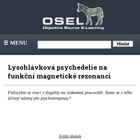
MENU
III
Lysohlávková psychedelie na
funkční magnetické rezonanci
Psilocybin se vrací z ilegality na výzkumná pracoviště. Stane se z něho
účinný nástroj pro psychoterapeuty?
Zvětšit obrázek