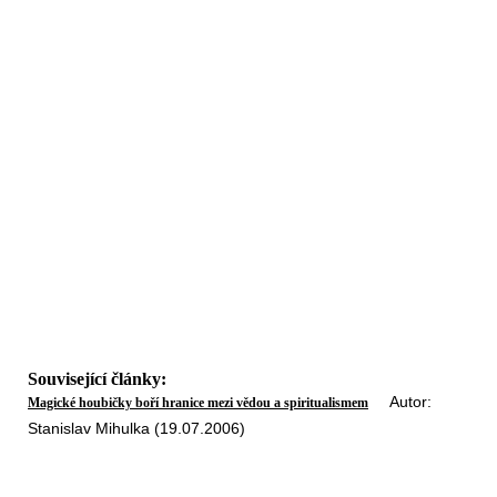
Související články:
Autor:
Magické houbičky boří hranice mezi vědou a spiritualismem
Stanislav Mihulka (19.07.2006)