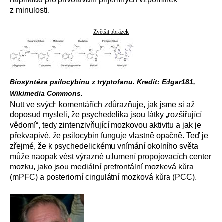
z minulosti.
Zvětšit obrázek
Biosyntéza psilocybinu z tryptofanu. Kredit: Edgar181,
Wikimedia Commons.
Nutt ve svých komentářích zdůrazňuje, jak jsme si až
doposud mysleli, že psychedelika jsou látky „rozšiřující
vědomí“, tedy zintenzivňující mozkovou aktivitu a jak je
překvapivé, že psilocybin funguje vlastně opačně. Teď je
zřejmé, že k psychedelickému vnímání okolního světa
může naopak vést výrazné utlumení propojovacích center
mozku, jako jsou mediální prefrontální mozková kůra
(mPFC) a posteriorní cingulátní mozková kůra (PCC).