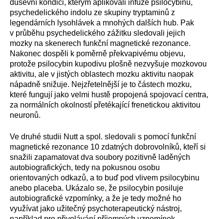
duševní kondici, kterým aplikovali infuze psilocybinu,
psychedelického indolu ze skupiny tryptaminů z
legendárních lysohlávek a mnohých dalších hub. Pak
v průběhu psychedelického zážitku sledovali jejich
mozky na skenerech funkční magnetické rezonance.
Nakonec dospěli k poměrně překvapivému objevu,
protože psilocybin kupodivu plošně nezvyšuje mozkovou
aktivitu, ale v jistých oblastech mozku aktivitu naopak
nápadně snižuje. Nejzřetelnější je to částech mozku,
které fungují jako velmi hustě propojená spojovací centra,
za normálních okolností přetékající frenetickou aktivitou
neuronů.
Ve druhé studii Nutt a spol. sledovali s pomocí funkční
magnetické rezonance 10 zdatných dobrovolníků, kteří si
snažili zapamatovat dva soubory pozitivně laděných
autobiografických, tedy na pokusnou osobu
orientovaných odkazů, a to buď pod vlivem psilocybinu
anebo placeba. Ukázalo se, že psilocybin posiluje
autobiografické vzpomínky, a že je tedy možné ho
využívat jako užitečný psychoterapeutický nástroj,
například pro přivolávání příjemných vzpomínek