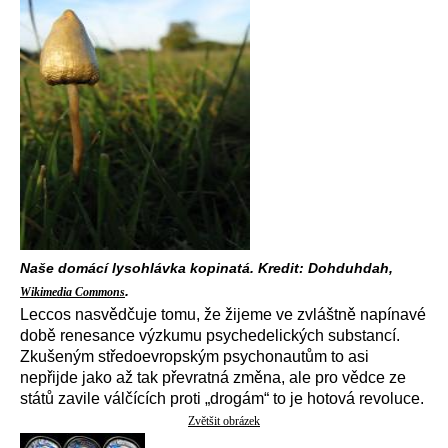
Naše domácí lysohlávka kopinatá. Kredit: Dohduhdah,
.
Wikimedia Commons
Leccos nasvědčuje tomu, že žijeme ve zvláštně napínavé
době renesance výzkumu psychedelických substancí.
Zkušeným středoevropským psychonautům to asi
nepřijde jako až tak převratná změna, ale pro vědce ze
států zavile válčících proti „drogám“ to je hotová revoluce.
Zvětšit obrázek