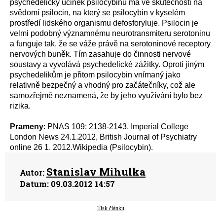
psychedelický účinek psilocybinu má ve skutečnosti na
svědomí psilocin, na který se psilocybin v kyselém
prostředí lidského organismu defosforyluje. Psilocin je
velmi podobný významnému neurotransmiteru serotoninu
a funguje tak, že se váže právě na serotoninové receptory
nervových buněk. Tím zasahuje do činnosti nervové
soustavy a vyvolává psychedelické zážitky. Oproti jiným
psychedelikům je přitom psilocybin vnímaný jako
relativně bezpečný a vhodný pro začátečníky, což ale
samozřejmě neznamená, že by jeho využívání bylo bez
rizika.
Prameny
: PNAS 109: 2138-2143, Imperial College
London News 24.1.2012, British Journal of Psychiatry
online 26 1. 2012.Wikipedia (Psilocybin).
Stanislav Mihulka
Autor:
Datum:
09.03.2012 14:57
Tisk článku