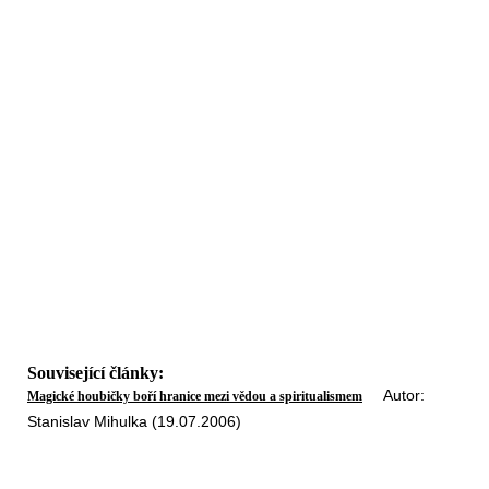
Související články:
Autor:
Magické houbičky boří hranice mezi vědou a spiritualismem
Stanislav Mihulka (19.07.2006)