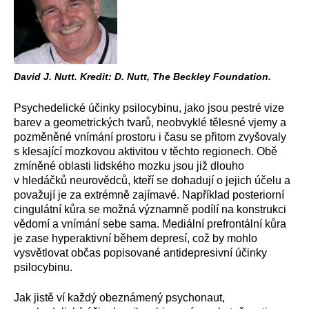
David J. Nutt. Kredit: D. Nutt, The Beckley Foundation.
Psychedelické účinky psilocybinu, jako jsou pestré vize
barev a geometrických tvarů, neobvyklé tělesné vjemy a
pozměněné vnímání prostoru i času se přitom zvyšovaly
s klesající mozkovou aktivitou v těchto regionech. Obě
zmíněné oblasti lidského mozku jsou již dlouho
v hledáčků neurovědců, kteří se dohadují o jejich účelu a
považují je za extrémně zajímavé. Například posteriorní
cingulátní kůra se možná významně podílí na konstrukci
vědomí a vnímání sebe sama. Mediální prefrontální kůra
je zase hyperaktivní během depresí, což by mohlo
vysvětlovat občas popisované antidepresivní účinky
psilocybinu.
Jak jistě ví každý obeznámený psychonaut,