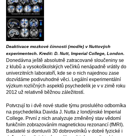
Deaktivace mozkové činnosti (modře) v Nuttových
experimentech. Kredit: D. Nutt, Imperial College, London.
Donedávna ještě absolutně zatracované sloučeniny se
z klubů a vysokoškolských večírků nenápadně vrátily do
univerzitních laboratoří, kde se o nich najednou zase
dozvídáme podivuhodné věci. Legální experimentální
výzkum rozličných aspektů psychedelik je v v zimě roku
2012 už relativně běžnou záležitostí.
Potvrzují to i dvě nové studie týmu proslulého odborníka
na psychedelika Davida J. Nutta z londýnské Imperial
College. První z nich analyzuje změněný stav vědomí
funkčním zobrazováním magnetickou rezonancí (fMRI).
Badatelé si domluvili 30 dobrovolníků v dobré fyzické i