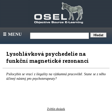
MENU
III
Lysohlávková psychedelie na
funkční magnetické rezonanci
Psilocybin se vrací z ilegality na výzkumná pracoviště. Stane se z něho
účinný nástroj pro psychoterapeuty?
Zvětšit obrázek