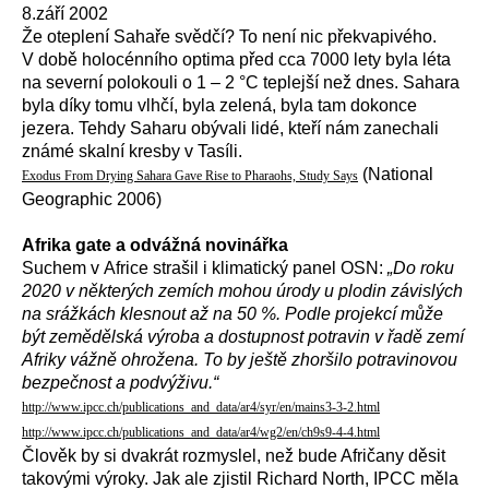
8.září 2002
Že oteplení Sahaře svědčí? To není nic překvapivého.
V době holocénního optima před cca 7000 lety byla léta
na severní polokouli o 1 – 2 °C teplejší než dnes. Sahara
byla díky tomu vlhčí, byla zelená, byla tam dokonce
jezera. Tehdy Saharu obývali lidé, kteří nám zanechali
známé skalní kresby v Tasíli.
(National
Exodus From Drying Sahara Gave Rise to Pharaohs, Study Says
Geographic 2006)
Afrika gate a odvážná novinářka
Suchem v Africe strašil i klimatický panel OSN:
„Do roku
2020 v některých zemích mohou úrody u plodin závislých
na srážkách klesnout až na 50 %. Podle projekcí může
být zemědělská výroba a dostupnost potravin v řadě zemí
Afriky vážně ohrožena. To by ještě zhoršilo potravinovou
bezpečnost a podvýživu.“
http://www.ipcc.ch/publications_and_data/ar4/syr/en/mains3-3-2.html
http://www.ipcc.ch/publications_and_data/ar4/wg2/en/ch9s9-4-4.html
Člověk by si dvakrát rozmyslel, než bude Afričany děsit
takovými výroky. Jak ale zjistil Richard North, IPCC měla