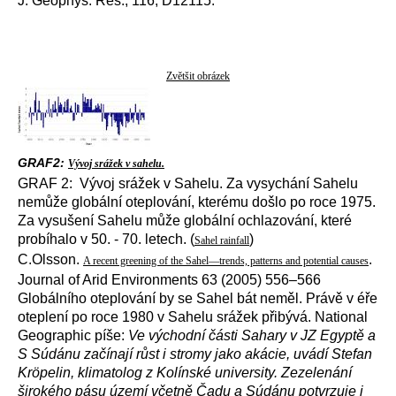
J. Geophys. Res., 116, D12115.
Zvětšit obrázek
GRAF2:
Vývoj srážek v sahelu.
GRAF 2: Vývoj srážek v Sahelu. Za vysychání Sahelu
nemůže globální oteplování, kterému došlo po roce 1975.
Za vysušení Sahelu může globální ochlazování, které
probíhalo v 50. - 70. letech. (
)
Sahel rainfall
C.Olsson.
.
A recent greening of the Sahel—trends, patterns and potential causes
Journal of Arid Environments 63 (2005) 556–566
Globálního oteplování by se Sahel bát neměl. Právě v éře
oteplení po roce 1980 v Sahelu srážek přibývá. National
Geographic píše:
Ve východní části Sahary v JZ Egyptě a
S Súdánu začínají růst i stromy jako akácie, uvádí Stefan
Kröpelin, klimatolog z Kolínské university. Zezelenání
širokého pásu území včetně Čadu a Súdánu potvrzuje i