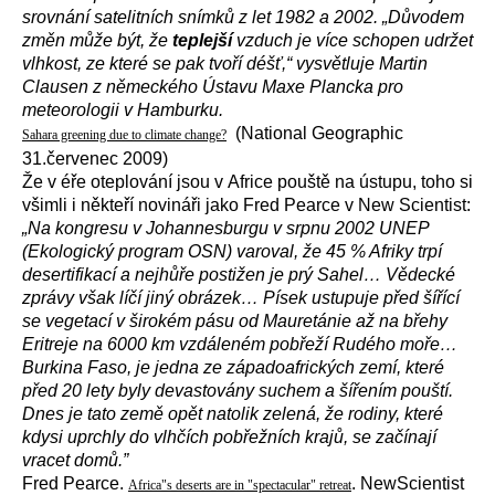
srovnání satelitních snímků z let 1982 a 2002. „Důvodem
změn může být, že
teplejší
vzduch je více schopen udržet
vlhkost, ze které se pak tvoří déšť,“ vysvětluje Martin
Clausen z německého Ústavu Maxe Plancka pro
meteorologii v Hamburku.
(National Geographic
Sahara greening due to climate change?
31.červenec 2009)
Že v éře oteplování jsou v Africe pouště na ústupu, toho si
všimli i někteří novináři jako Fred Pearce v New Scientist:
„Na kongresu v Johannesburgu v srpnu 2002 UNEP
(Ekologický program OSN) varoval, že 45 % Afriky trpí
desertifikací a nejhůře postižen je prý Sahel… Vědecké
zprávy však líčí jiný obrázek… Písek ustupuje před šířící
se vegetací v širokém pásu od Mauretánie až na břehy
Eritreje na 6000 km vzdáleném pobřeží Rudého moře…
Burkina Faso, je jedna ze západoafrických zemí, které
před 20 lety byly devastovány suchem a šířením pouští.
Dnes je tato země opět natolik zelená, že rodiny, které
kdysi uprchly do vlhčích pobřežních krajů, se začínají
vracet domů.”
Fred Pearce.
. NewScientist
Africa"s deserts are in "spectacular" retreat