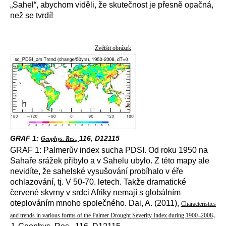
„Sahel“, abychom viděli, že skutečnost je přesně opačná,
než se tvrdí!
Zvětšit obrázek
GRAF 1:
116, D12115
Geophys. Res.,
GRAF 1: Palmerův index sucha PDSI. Od roku 1950 na
Sahaře srážek přibylo a v Sahelu ubylo. Z této mapy ale
nevidíte, že sahelské vysušování probíhalo v éře
ochlazování, tj. V 50-70. letech. Takže dramatické
červené skvrny v srdci Afriky nemají s globálním
oteplováním mnoho společného. Dai, A. (2011),
Characteristics
,
and trends in various forms of the Palmer Drought Severity Index during 1900–2008