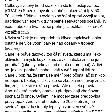
GRAF 3
Celkový světový trend srážek za sto let nestojí za řeč.
(GRAF 3) Srážek ubývalo v době ochlazování tj. V 50. -
70. letech. Vidíme tu ovšem zpoždění oproti vývoji teplot,
například vzhledem k tzv. tepelné setrvačnosti oceánů. Ty
jsou hluboké a trvá než se prohřejí či ochladí.
. A
IPCC zde
viz též:
.
IPCC zde
Křivka srážek je ne nepodobná křivce tropických teplot,
ostatně nejvíce vodní páry je nad oceány v tropech
(
)
IPCC data
Sahel je právě takovou tou částí světa, kterou mají eko
aktivisté na mysli, když říkají, že „klimatická změna již
probíhá“ (jako by někdy snad mohla neprobíhat). A diví
se, jak tzv. popírači mohou tváří v tvář utrpení lidí ze
Sahelu popírat, že klima se mění před očima (ač to nikdo
nepopírá). Ekologičtí aktivisté se zkrátka nechávají zmást
tím, že jim je sice říkána pravda. Ale ne celá pravda.
Ano, některé modely opravdu předpovídají zhoršování
sucha tu či onde. Ovšem jiné modely zase předpovídají
pravý opak. Ano, v druhé polovině 20.století zřejmě
světově opravdu stouply teploty a zároveň světově