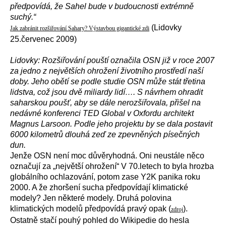
předpovídá, že Sahel bude v budoucnosti extrémně
suchý.“
(Lidovky
Jak zabránit rozšiřování Sahary? Výstavbou gigantické zdi
25.červenec 2009)
Lidovky: Rozšiřování pouští označila OSN již v roce 2007
za jedno z největších ohrožení životního prostředí naší
doby. Jeho obětí se podle studie OSN může stát třetina
lidstva, což jsou dvě miliardy lidí…. S návrhem ohradit
saharskou poušť, aby se dále nerozšiřovala, přišel na
nedávné konferenci TED Global v Oxfordu architekt
Magnus Larsoon. Podle jeho projektu by se dala postavit
6000 kilometrů dlouhá zeď ze zpevněných písečných
dun.
Jenže OSN není moc důvěryhodná. Oni neustále něco
označují za „největší ohrožení“ V 70.letech to byla hrozba
globálního ochlazování, potom zase Y2K panika roku
2000. A že zhoršení sucha předpovídají klimatické
modely? Jen některé modely. Druhá polovina
klimatických modelů předpovídá pravý opak (
).
zdroj
Ostatně stačí pouhý pohled do Wikipedie do hesla