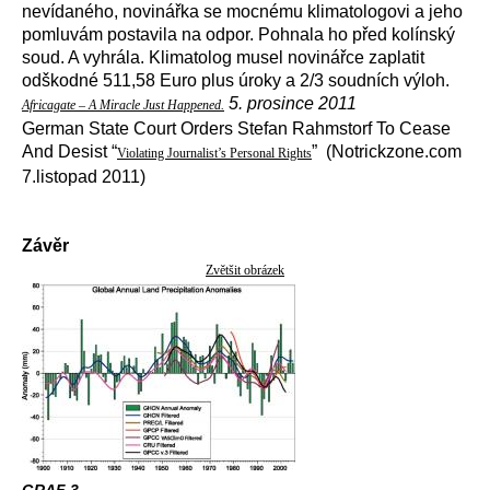
nevídaného, novinářka se mocnému klimatologovi a jeho
pomluvám postavila na odpor. Pohnala ho před kolínský
soud. A vyhrála. Klimatolog musel novinářce zaplatit
odškodné 511,58 Euro plus úroky a 2/3 soudních výloh.
5. prosince 2011
Africagate – A Miracle Just Happened.
German State Court Orders Stefan Rahmstorf To Cease
And Desist “
” (Notrickzone.com
Violating Journalist’s Personal Rights
7.listopad 2011)
Závěr
Zvětšit obrázek