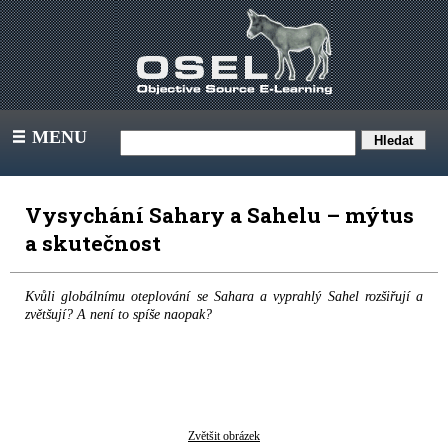
MENU
III
Vysychání Sahary a Sahelu – mýtus
a skutečnost
Kvůli globálnímu oteplování se Sahara a vyprahlý Sahel rozšiřují a
zvětšují? A není to spíše naopak?
Zvětšit obrázek