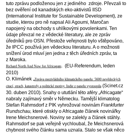
tuto zprávu podloženou jen z jediného zdroje. Převzali to
bez ověření od kanadských eko-aktivistů IISD
(International Institute for Sustainable Development), ze
studie, kterou pro ně napsal Ali Agoumi, Maročan
napojený na obchody s uhlíkovými povolenkami. Ten
údaje převzal ne z vědecké literatury, ale ze zpráv
úředníků pro OSN. Přestože veřejnosti bylo vštěpováno,
že IPCC používá jen vědeckou literaturu. A o možnosti
snížení úrod mluví jen jedna z těch úředních zpráv, ta
z Maroka.
. (EU-Referendum, leden
Richard North And Now for Africagate
2010)
O. Klimánek „
Zpráva mezivládního klimatického panelu: 5600 nevědeckých
(Scinet.cz
citací, strach, katastrofy a politické motivy. Indie z panelu vystoupila
30. duben 2010). Snahy o ututlání této aféry „Africagate“
nabraly zajímavý směr v Německu. Tamější klimatolog
Stefan Rahmsdorf z PIK vyhrožoval novinám
Frankfurter
Rundschau,
které otiskly o Africagate článek novinářky
Irene Meichsnerové. Noviny se zalekly a článek stáhly.
Rahmsdorf se pak veřejně vychloubal, že Meichsnerová
chybnost svého článku sama uznala. Stalo se však něco