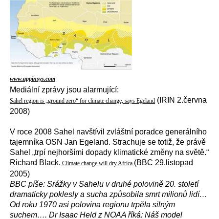
www.appinsys.com
Mediální zprávy jsou alarmující:
(IRIN 2.června
Sahel region is „ground zero“ for climate change, says Egeland
2008)
V roce 2008 Sahel navštívil zvláštní poradce generálního
tajemníka OSN Jan Egeland. Strachuje se totiž, že právě
Sahel „trpí nejhoršími dopady klimatické změny na světě.“
Richard Black.
(BBC 29.listopad
Climate change will dry Africa
2005)
BBC píše: Srážky v Sahelu v druhé polovině 20. století
dramaticky poklesly a sucha způsobila smrt milionů lidí…
Od roku 1970 asi polovina regionu trpěla silným
suchem…. Dr Isaac Held z NOAA říká: Náš model