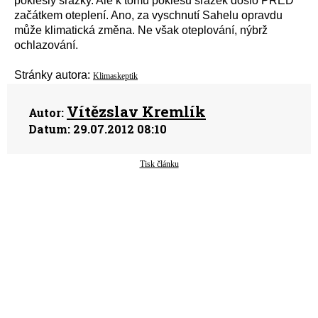
poklesly srážky. Ale k tomu poklesu srážek došlo PŘED
začátkem oteplení. Ano, za vyschnutí Sahelu opravdu
může klimatická změna. Ne však oteplování, nýbrž
ochlazování.
Stránky autora:
Klimaskeptik
Vítězslav Kremlík
Autor:
Datum:
29.07.2012 08:10
Tisk článku