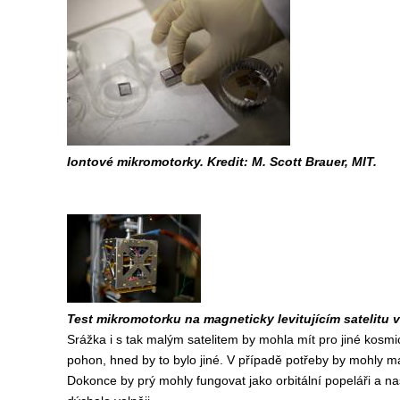
Iontové mikromotorky. Kredit: M. Scott Brauer, MIT.
Test mikromotorku na magneticky levitujícím satelitu v
Srážka i s tak malým satelitem by mohla mít pro jiné kosmick
pohon, hned by to bylo jiné. V případě potřeby by mohly m
Dokonce by prý mohly fungovat jako orbitální popeláři a na