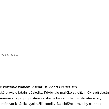
Zvětšit obrázek
e vakuové komoře. Kredit: M. Scott Brauer, MIT.
é plavidlo fatální důsledky. Kdyby ale maličké satelity měly svůj vlastn
anévrovat a po propuštění za služby by zamířily dolů do atmosféry.
směrovat k zániku vysloužilé satelity. Na oběžné dráze by se hned