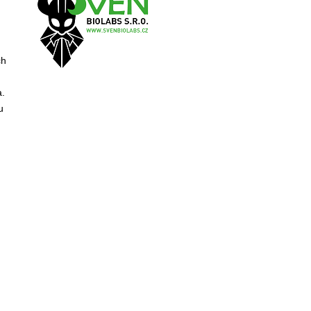
ch
a.
u