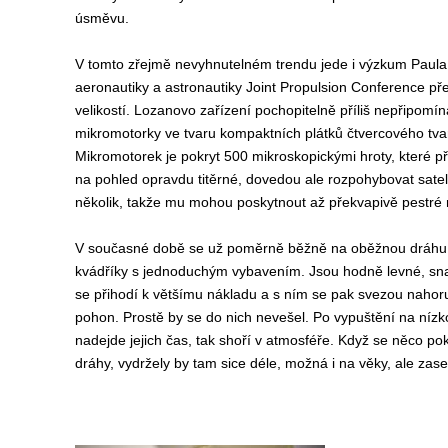
úsměvu.
V tomto zřejmě nevyhnutelném trendu jede i výzkum Paula 
aeronautiky a astronautiky Joint Propulsion Conference pře
velikostí. Lozanovo zařízení pochopitelně příliš nepřipom
mikromotorky ve tvaru kompaktních plátků čtvercového tvar
Mikromotorek je pokryt 500 mikroskopickými hroty, které př
na pohled opravdu titěrné, dovedou ale rozpohybovat satelit
několik, takže mu mohou poskytnout až překvapivě pestré 
V současné době se už poměrně běžně na oběžnou dráhu vypo
kvádříky s jednoduchým vybavením. Jsou hodně levné, snad
se přihodí k většímu nákladu a s ním se pak svezou nahoru
pohon. Prostě by se do nich nevešel. Po vypuštění na nízko
nadejde jejich čas, tak shoří v atmosféře. Když se něco po
dráhy, vydržely by tam sice déle, možná i na věky, ale za