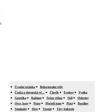
.
o
Úvodní stránka
Behavioralni vědy
Česká a slovenská vě…
Člověk
Evoluce
Fyzika
Genetika
Kabinet
Nejen vědou
Osli
Osloviny
Ovce, kozy
Prase
Přečetli jsme
Ptáci
Rostliny
Semináře
Skot
Vesmír
Viry, bakterie