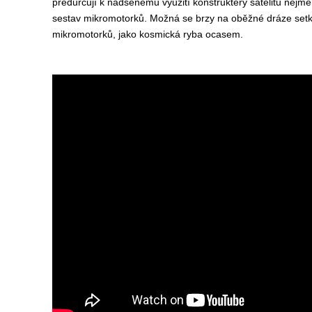
předurčují k nadšenému využití konstruktéry satelitů nejmen
sestav mikromotorků. Možná se brzy na oběžné dráze setká
mikromotorků, jako kosmická ryba ocasem.