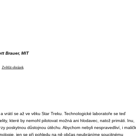
tt Brauer, MIT
Zvětšit obrázek
a vrátí se až ve věku Star Treku. Technologické laboratoře se teď
elity, které by nemohl pilotovat možná ani hlodavec, natož primáti. Inu,
brzy poskytnou důstojnou útěchu. Abychom nebyli nespravedliví, i malič
nologie, jen se při pohledu na ně občas neubráníme soucitnému