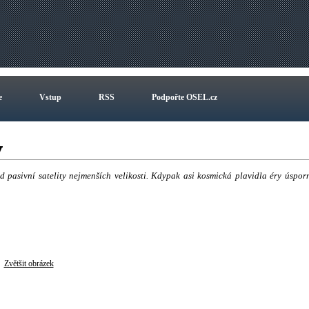
e
Vstup
RSS
Podpořte OSEL.cz
ty
 pasivní satelity nejmenších velikosti. Kdypak asi kosmická plavidla éry úspor
Zvětšit obrázek