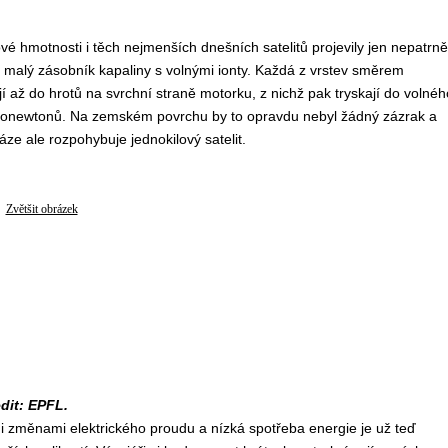
é hmotnosti i těch nejmenších dnešních satelitů projevily jen nepatrně
í malý zásobník kapaliny s volnými ionty. Každá z vrstev směrem
 až do hrotů na svrchní straně motorku, z nichž pak tryskají do volnéh
kronewtonů. Na zemském povrchu by to opravdu nebyl žádný zázrak a
e ale rozpohybuje jednokilový satelit.
Zvětšit obrázek
dit: EPFL.
i změnami elektrického proudu a nízká spotřeba energie je už teď