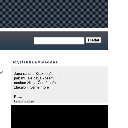
Myšlenka a video dne
né
Jana randí s Krakonošem
pak mu ale dává košem
nechce žít na Černé hoře
zlákalo ji Černé moře
K.....
Celá myšlenka