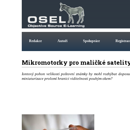
Redakce
Autoři
Spolupráce
Registrac
Mikromotorky pro maličké sateli
Iontový pohon velikosti poštovní známky by mohl rozhýbat doposud
miniaturizace prolomí hranici viditelnosti pouhým okem?