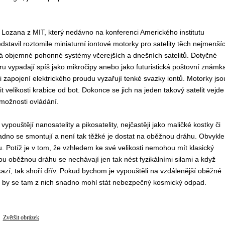
Lozana z MIT, který nedávno na konferenci Amerického institutu
dstavil roztomile miniaturní iontové motorky pro satelity těch nejmenší
íná objemné pohonné systémy včerejších a dnešních satelitů. Dotyčné
u vypadají spíš jako mikročipy anebo jako futuristická poštovní známk
i zapojení elektrického proudu vyzařují tenké svazky iontů. Motorky jso
 velikosti krabice od bot. Dokonce se jich na jeden takový satelit vejde
možnosti ovládání.
uštějí nanosatelity a pikosatelity, nejčastěji jako maličké kostky či
no se smontují a není tak těžké je dostat na oběžnou dráhu. Obvykle
. Potíž je v tom, že vzhledem ke své velikosti nemohou mít klasický
u oběžnou dráhu se nechávají jen tak nést fyzikálními silami a když
kazí, tak shoří dřív. Pokud bychom je vypouštěli na vzdálenější oběžné
se by se tam z nich snadno mohl stát nebezpečný kosmický odpad.
Zvětšit obrázek