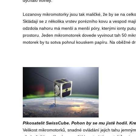
dýchalo volněji.
Lozanovy mikromotorky jsou tak maličké, že by se na celkov
Skládají se z několika vrstev porézního kovu a vespod maj
odzdola nahoru má menší a menší póry, kterými ionty putují
prostoru. Jeden mikromotorek dovede vyvinout tah 50 mi
motorek by tu sotva pohnul kouskem papíru. Na oběžné dráz
Pikosatelit SwissCube. Pohon by se mu jistě hodil. Kre
Velikost mikromotorků, snadné ovládání jejich tahu jemným