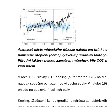
Alarmisté místo vědeckého důkazu nabídli jen hrátky
naměřené oteplení (černě) vysvětlit přírodními faktory
Přírodní faktory nejsou započteny všechny. Vliv CO2 změ
vinu lidem.
V roce 1995 slavný C.D. Keeling (autor měření CO
na Maun
2
naopak sopečné ochlazení po výbuchu sopky Pinatubo 1991
ohledu na spalování fosilních paliv.
Keeling: „Začátek i konec /prudkého nárůstu atmosférické