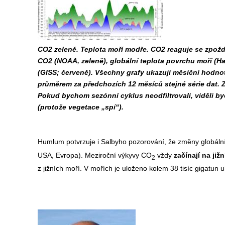
CO2 zeleně. Teplota moří modře. CO2 reaguje se zpož
CO2 (NOAA, zeleně), globální teplota povrchu moří (
(GISS; červeně). Všechny grafy ukazují měsíční hodno
průměrem za předchozích 12 měsíců stejné série dat. Z 
Pokud bychom sezónní cyklus neodfiltrovali, viděli by
(protože vegetace „spí“).
Humlum potvrzuje i Salbyho pozorování, že změny globáln
USA, Evropa). Meziroční výkyvy CO
vždy
začínají na již
2
z jižních moří. V mořích je uloženo kolem 38 tisíc gigatun u