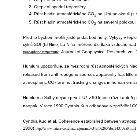
3. Oteplení spodní troposféry
4. Růst hladin atmosférického CO
na jižní polokouli (z
2
5. Růst hladin atmosférického CO
na severní polokouli
2
Před to bychom mohli ještě přidat bod nultý: Výkyvy v tep
cyklů SOI (El Niňo, La Niňa, měřeno dle tlaku vzduchu nad
. Journal of Geophysical Research, vol.
tropospheric temperature
Humlum upozorňuje, že meziroční růst atmosférických hla
released from anthropogene sources apparently has little
atmospheric CO
are not tracking changes in human emiss
2
Humlum a Salby nejsou první. Už v 90.letech různí autoři 
naopak. V roce 1990 Cynthia Kuo odhadovala zpoždění C
Cynthia Kuo et al. Coherence established between atmosph
1990)
http://www.nature.com/nature/journal/v343/n6260/abs/343709a0.html