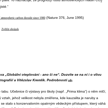
 paliv. To naznačuje, že prognózy růstu atmosférických hladin CO
2
isté.“
(Nature 376, June 1995)
of atmospheric carbon dioxide since 1980
Zvětšit obrázek
 „Globální oteplování - ano či ne“. Dozvíte se na ní i o vlivu
tografii/ a Vítězslav Kremlík. Podrobnosti
.
zde
 tabu. Učebnice či výstavy pro školy (např. „Prima klima“) o něm mlčí,
 vztah, jehož velikost nebyla změřena, kde kauzalita je naruby a
 se stalo s konzervativním opatrným vědeckým přístupem, který váhá