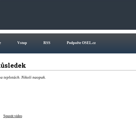
e
Vstup
RSS
Podpořte OSEL.cz
 důsledek
a teplotách. Nikoli naopak.
Spustit video