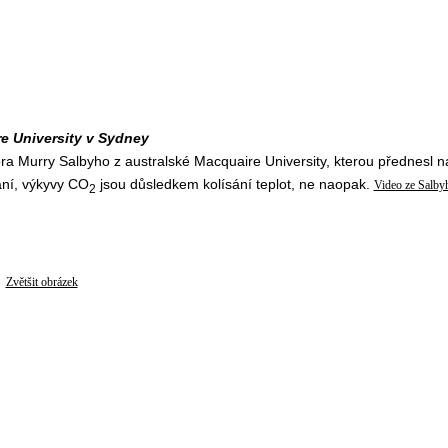
re University v Sydney
ra Murry Salbyho z australské Macquaire University, kterou přednesl n
ání, výkyvy CO
jsou důsledkem kolísání teplot, ne naopak.
Video ze Salby
2
Zvětšit obrázek