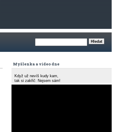
Myšlenka a video dne
Když už nevíš kudy kam,
tak si zakřič: Nejsem sám!