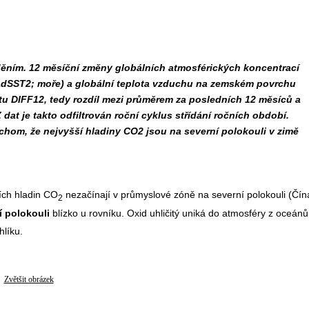
děním. 12 měsíční změny globálních atmosférických koncentrací
HadSST2; moře) a globální teplota vzduchu na zemském povrchu
tu DIFF12, tedy rozdíl mezi průměrem za posledních 12 měsíců a
dat je takto odfiltrován roční cyklus střídání ročních období.
chom, že nejvyšší hladiny CO2 jsou na severní polokouli v zimě
ích hladin CO
nezačínají v průmyslové zóně na severní polokouli (Čín
2
ní polokouli
blízko u rovníku. Oxid uhličitý uniká do atmosféry z oceánů
hlíku.
Zvětšit obrázek