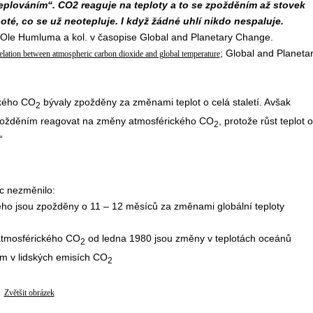
plováním“. CO2 reaguje na teploty a to se zpožděním až stovek
té, co se už neotepluje. I když žádné uhlí nikdo nespaluje.
Ole Humluma a kol. v časopise Global and Planetary Change.
; Global and Planeta
elation between atmospheric carbon dioxide and global temperature
ického CO
bývaly zpožděny za změnami teplot o celá staletí. Avšak
2
požděním reagovat na změny atmosférického CO
, protože růst teplot 
2
“
ic nezměnilo:
ho jsou zpožděny o 11 – 12 měsíců za změnami globální teploty
atmosférického CO
od ledna 1980 jsou změny v teplotách oceánů
2
 v lidských emisích CO
2
Zvětšit obrázek