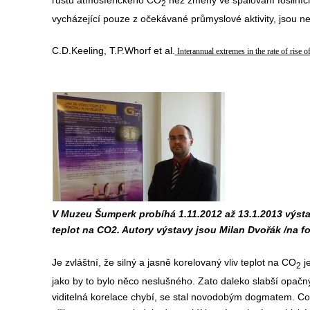
růstu atmosférického CO
než změny ve spalování fosilních
2
vycházející pouze z očekávané průmyslové aktivity, jsou nej
C.D.Keeling, T.P.Whorf et al.
Interannual extremes in the rate of rise 
V Muzeu Šumperk probíhá 1.11.2012 až 13.1.2013 výstava
teplot na CO2. Autory výstavy jsou Milan Dvořák /na fo
Je zvláštní, že silný a jasně korelovaný vliv teplot na CO
je
2
jako by to bylo něco neslušného. Zato daleko slabší opačný
viditelná korelace chybí, se stal novodobým dogmatem. Co