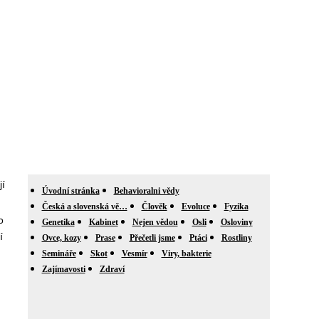
jí
Úvodní stránka
Behavioralni vědy
Česká a slovenská vě…
Člověk
Evoluce
Fyzika
o
Genetika
Kabinet
Nejen vědou
Osli
Osloviny
í
Ovce, kozy
Prase
Přečetli jsme
Ptáci
Rostliny
Semináře
Skot
Vesmír
Viry, bakterie
Zajímavosti
Zdraví