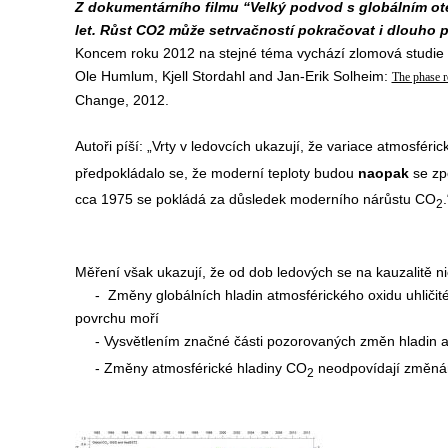
Z dokumentárního filmu “Velký podvod s globálním ote
let. Růst CO2 může setrvačností pokračovat i dlouho po
Koncem roku 2012 na stejné téma vychází zlomová studie 
Ole Humlum, Kjell Stordahl and Jan-Erik Solheim:
The phase r
Change, 2012.
Autoři píší: „Vrty v ledovcích ukazují, že variace atmosfér
předpokládalo se, že moderní teploty budou
naopak
se z
cca 1975 se pokládá za důsledek moderního nárůstu CO
.
2
Měření však ukazují, že od dob ledových se na kauzalitě n
- Změny globálních hladin atmosférického oxidu uhličité
povrchu moří
- Vysvětlením značné části pozorovaných změn hladin 
- Změny atmosférické hladiny CO
neodpovídají změnám
2