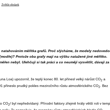
Zvětšit obrázek
 s natahováním měřítka grafů. Proč slýcháme, že modely nedovedo
 (modře)? Protože oba grafy mají na výšku natažené jiné měřítko.
řen nebyl. Ulehčují si tak práci a co neumějí vysvětlit, dávají za
a Loa) upozornil, že teplý konec 80. let přinesl velký nárůst CO
a
2
 přineslo prudký pokles meziročního růstu atmosférického CO
. Bez
2
ho CO
/ byl nepředvídaný. Přírodní faktory zřejmě hrály větší roli v tem
2