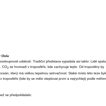
v Oslu
loupnosti událostí. Tradiční představa vypadala asi takto: Lidé spalu
e. CO
se hromadí v troposféře, kde zachycuje teplo. Od troposféry by
2
oceán, který má velkou tepelnou setrvačnost. Slabé místo této teze byl
v troposféře (kde by se mělo oteplovat první a nejrychleji) podle měřen
než se předpokládalo: