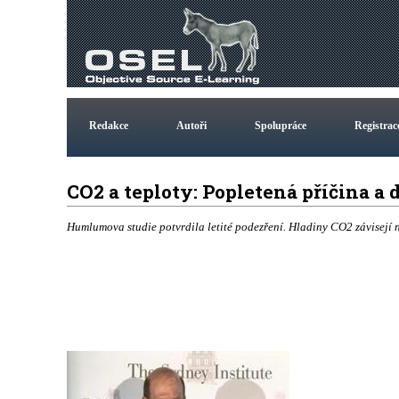
Redakce
Autoři
Spolupráce
Registrac
CO2 a teploty: Popletená příčina a
Humlumova studie potvrdila letité podezření. Hladiny CO2 závisejí n