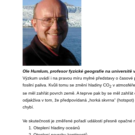
Ole Humlum, profesor fyzické geografie na universitě 
Výzkum uvádí i na pravou míru mylné představy o časové pos
fosilní paliva. Kvůli tomu se změní hladiny CO
v atmosféř
2
se měl zahřát povrch země. A teprve pak by se měl zahřát 
odjakživa v tom, že předpovídaná „horká skvrna“ (hotspot) 
chybí.
Ve skutečnosti je změřené pořadí událostí přesně opačné 
1. Oteplení hladiny oceánů
2. Oteplení povrchu kontinentů