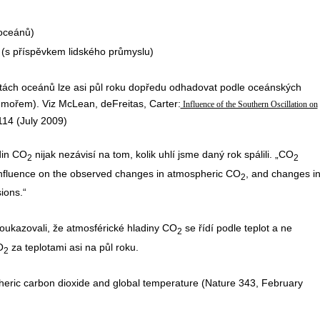
 oceánů)
 (s příspěvkem lidského průmyslu)
lotách oceánů lze asi půl roku dopředu odhadovat podle oceánských
 mořem). Viz McLean, deFreitas, Carter:
Influence of the Southern Oscillation on
 114 (July 2009)
din CO
nijak nezávisí na tom, kolik uhlí jsme daný rok spálili. „CO
2
2
 influence on the observed changes in atmospheric CO
, and changes i
2
ions.“
poukazovali, že atmosférické hladiny CO
se řídí podle teplot a ne
2
O
za teplotami asi na půl roku.
2
eric carbon dioxide and global temperature (Nature 343, February