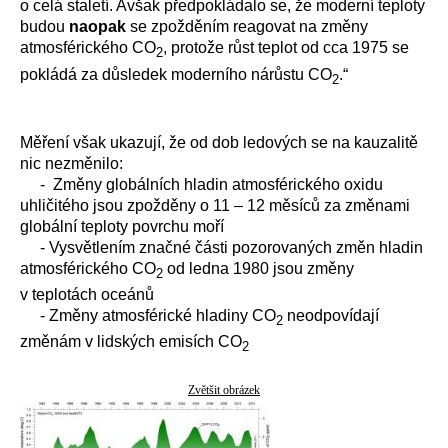
o celá staletí. Avšak předpokládalo se, že moderní teploty
budou
naopak
se zpožděním reagovat na změny
atmosférického CO
, protože růst teplot od cca 1975 se
2
pokládá za důsledek moderního nárůstu CO
.“
2
Měření však ukazují, že od dob ledových se na kauzalitě
nic nezměnilo:
- Změny globálních hladin atmosférického oxidu
uhličitého jsou zpožděny o 11 – 12 měsíců za změnami
globální teploty povrchu moří
- Vysvětlením značné části pozorovaných změn hladin
atmosférického CO
od ledna 1980 jsou změny
2
v teplotách oceánů
- Změny atmosférické hladiny CO
neodpovídají
2
změnám v lidských emisích CO
2
Zvětšit obrázek