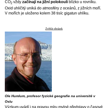
CO
vždy
začínají na jižní polokouli
blízko u rovníku.
2
Oxid uhličitý uniká do atmosféry z oceánů, z jižních moří.
V mořích je uloženo kolem 38 tisíc gigatun uhlíku.
Zvětšit obrázek
Ole Humlum, profesor fyzické geografie na universitě v
Oslu
Výzkum uvádí i na pravou míru mylné představy o časové