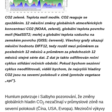
CO2 zeleně. Teplota moří modře. CO2 reaguje se
zpožděním. 12 měsíční změny globálních atmosférických
koncentrací CO2 (NOAA, zeleně), globální teplota povrchu
moří (HadSST2; moře) a globální teplota vzduchu na
zemském povrchu (GISS; červeně). Všechny grafy ukazují
měsíční hodnotu DIFF12, tedy rozdíl mezi průměrem za
posledních 12 měsíců a průměrem za předchozích 12
měsíců stejné série dat. Z dat je takto odfiltrován roční
cyklus střídání ročních období. Pokud bychom sezónní
cyklus neodfiltrovali, viděli bychom, že nejvyšší hladiny
CO2 jsou na severní polokouli v zimě (protože vegetace
„spí“).
Humlum potvrzuje i Salbyho pozorování, že změny
globálních hladin CO
nezačínají v průmyslové zóně na
2
severní polokouli (Čína, USA, Evropa). Meziroční výkyvy