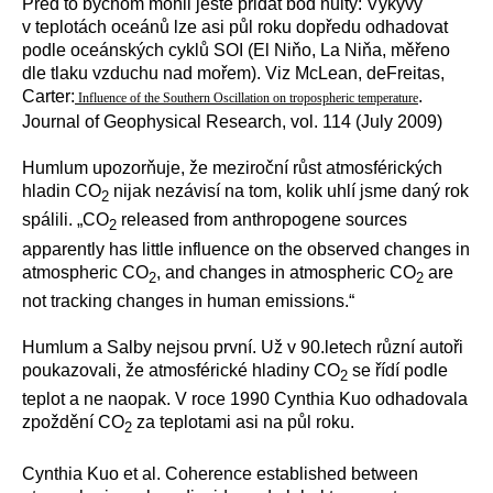
Před to bychom mohli ještě přidat bod nultý: Výkyvy
v teplotách oceánů lze asi půl roku dopředu odhadovat
podle oceánských cyklů SOI (El Niňo, La Niňa, měřeno
dle tlaku vzduchu nad mořem). Viz McLean, deFreitas,
Carter:
.
Influence of the Southern Oscillation on tropospheric temperature
Journal of Geophysical Research, vol. 114 (July 2009)
Humlum upozorňuje, že meziroční růst atmosférických
hladin CO
nijak nezávisí na tom, kolik uhlí jsme daný rok
2
spálili. „CO
released from anthropogene sources
2
apparently has little influence on the observed changes in
atmospheric CO
, and changes in atmospheric CO
are
2
2
not tracking changes in human emissions.“
Humlum a Salby nejsou první. Už v 90.letech různí autoři
poukazovali, že atmosférické hladiny CO
se řídí podle
2
teplot a ne naopak. V roce 1990 Cynthia Kuo odhadovala
zpoždění CO
za teplotami asi na půl roku.
2
Cynthia Kuo et al. Coherence established between