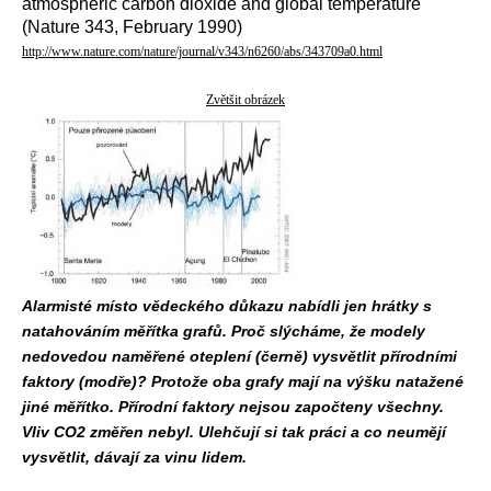
atmospheric carbon dioxide and global temperature
(Nature 343, February 1990)
http://www.nature.com/nature/journal/v343/n6260/abs/343709a0.html
Zvětšit obrázek
Alarmisté místo vědeckého důkazu nabídli jen hrátky s
natahováním měřítka grafů. Proč slýcháme, že modely
nedovedou naměřené oteplení (černě) vysvětlit přírodními
faktory (modře)? Protože oba grafy mají na výšku natažené
jiné měřítko. Přírodní faktory nejsou započteny všechny.
Vliv CO2 změřen nebyl. Ulehčují si tak práci a co neumějí
vysvětlit, dávají za vinu lidem.