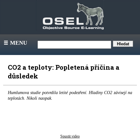
MENU
III
CO2 a teploty: Popletená příčina a
důsledek
Humlumova studie potvrdila letité podezření. Hladiny CO2 závisejí na
teplotách. Nikoli naopak.
Spustit video