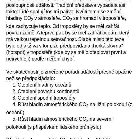
posloupnosti událostí. Tradiční představa vypadala asi
takto: Lidé spalují fosilní paliva. Kvůli tomu se změní
hladiny CO
v atmosféře. CO
se hromadí v troposféře,
2
2
kde zachycuje teplo. Od troposféry by se měl zahřát
povrch země. A teprve pak by se měl zahřát oceán, který
má velkou tepelnou setrvačnost. Slabé místo této teze
bylo odjakživa v tom, že předpovídaná „horká skvrna“
(hotspot) v troposféře (kde by se mělo oteplovat první a
nejrychleji) podle měření chybí.
Ve skutečnosti je změřené pořadí událostí přesně opačné
než se předpokládalo:
1. Oteplení hladiny oceánů
2. Oteplení povrchu kontinentů
3. Oteplení spodní troposféry
4. Růst hladin atmosférického CO
na jižní polokouli (z
2
oceánů)
5. Růst hladin atmosférického CO
na severní
2
polokouli (s příspěvkem lidského průmyslu)