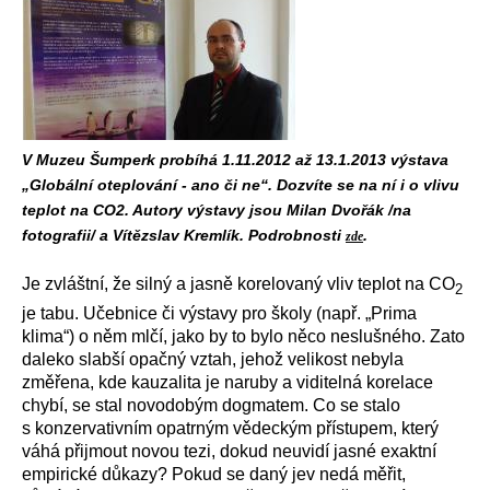
V Muzeu Šumperk probíhá 1.11.2012 až 13.1.2013 výstava
„Globální oteplování - ano či ne“. Dozvíte se na ní i o vlivu
teplot na CO2. Autory výstavy jsou Milan Dvořák /na
fotografii/ a Vítězslav Kremlík. Podrobnosti
.
zde
Je zvláštní, že silný a jasně korelovaný vliv teplot na CO
2
je tabu. Učebnice či výstavy pro školy (např. „Prima
klima“) o něm mlčí, jako by to bylo něco neslušného. Zato
daleko slabší opačný vztah, jehož velikost nebyla
změřena, kde kauzalita je naruby a viditelná korelace
chybí, se stal novodobým dogmatem. Co se stalo
s konzervativním opatrným vědeckým přístupem, který
váhá přijmout novou tezi, dokud neuvidí jasné exaktní
empirické důkazy? Pokud se daný jev nedá měřit,