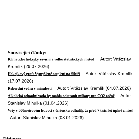
Související články:
Autor: Vítězslav
Klimatické hokejky závisí na volbě statistických metod
Kremlík (29.07.2026)
Autor: Vítězslav Kremlík
Hokejkový graf: Vymyšlené oteplení na Sibiři
(17.07.2026)
Autor: Vítězslav Kremlík (04.07.2026)
Rekordní vedra v minulosti
Autor:
Alkalická odpadní voda by mohla odstranit miliony tun CO2 ročně
Stanislav Mihulka (01.04.2026)
Vrty v 500metrovém ledovci v Grónsku odhalily, že před 7 tisíci let úplně zmizel
Autor: Stanislav Mihulka (08.01.2026)