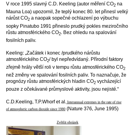
V roce 1995 slavný C.D. Keeling (autor měření CO
na
2
Mauna Loa) upozornil, že teplý konec 80. let přinesl velký
nárůst CO
a naopak sopečné ochlazení po výbuchu
2
sopky Pinatubo 1991 přineslo prudký pokles meziročního
růstu atmosférického CO
. Bez ohledu na spalování
2
fosilních paliv.
Keeling: „Začátek i konec /prudkého nárůstu
atmosférického CO
/ byl nepředvídaný. Přírodní faktory
2
zřejmě hrály větší roli v tempu růstu atmosférického CO
2
než změny ve spalování fosilních paliv. To naznačuje, že
prognózy růstu atmosférických hladin CO
vycházející
2
pouze z očekávané průmyslové aktivity, jsou nejisté.“
C.D.Keeling, T.P.Whorf et al.
Interannual extremes in the rate of rise
(Nature 376, June 1995)
of atmospheric carbon dioxide since 1980
Zvětšit obrázek