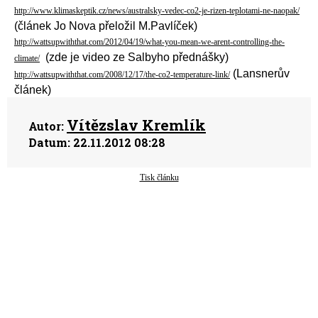
http://www.klimaskeptik.cz/news/australsky-vedec-co2-je-rizen-teplotami-ne-naopak/
(článek Jo Nova přeložil M.Pavlíček)
http://wattsupwiththat.com/2012/04/19/what-you-mean-we-arent-controlling-the-
(zde je video ze Salbyho přednášky)
climate/
(Lansnerův
http://wattsupwiththat.com/2008/12/17/the-co2-temperature-link/
článek)
Vítězslav Kremlík
Autor:
Datum:
22.11.2012 08:28
Tisk článku