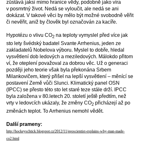
zůstává jaksi mimo hranice vědy, podobně jako víra
v posmrtný život. Nedá se vyloučit, ale nedá se ani
dokázat. V takové věci by mělo být možné svobodně věřit
či nevěřit, aniž by člověk byl označován za kacíře.
Hypotézu o vlivu CO
na teploty vymyslel před více jak
2
sto lety švédský badatel Svante Arrhenius, jeden ze
zakladatelů Nobelova výboru. Myslel to dobře, hledal
vysvětlení dob ledových a meziledových. Málokdo přitom
ví, že oteplení považoval za dobrou věc. Už o generaci
později jeho teorie však byla překonána Srbem
Milankovičem, který přišel na lepší vysvětlení – měnící se
postavení Země vůči Slunci. Klimatický panel OSN
(IPCC) se přesto této sto let staré teze stále drží. IPCC
byla založena v 80.letech 20. století ještě předtím, než
vrty v ledovcích ukázaly, že změny CO
přicházejí až po
2
změnách teplot. To Arrhenius nemohl vědět.
Další prameny:
http://hockeyschtick.blogspot.cz/2012/11/geoscientist-explains-why-man-made-
co2.html