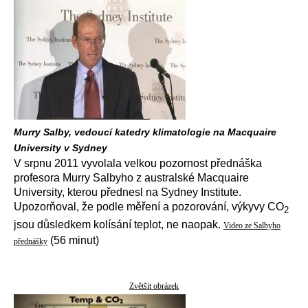
Murry Salby, vedoucí katedry klimatologie na Macquaire
University v Sydney
V srpnu 2011 vyvolala velkou pozornost přednáška
profesora Murry Salbyho z australské Macquaire
University, kterou přednesl na Sydney Institute.
Upozorňoval, že podle měření a pozorování, výkyvy CO
2
jsou důsledkem kolísání teplot, ne naopak.
Video ze Salbyho
(56 minut)
přednášky
Zvětšit obrázek