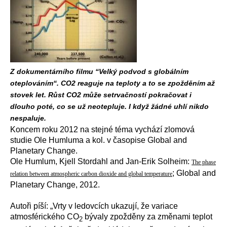
Z dokumentárního filmu “Velký podvod s globálním
oteplováním“. CO2 reaguje na teploty a to se zpožděním až
stovek let. Růst CO2 může setrvačností pokračovat i
dlouho poté, co se už neotepluje. I když žádné uhlí nikdo
nespaluje.
Koncem roku 2012 na stejné téma vychází zlomová
studie Ole Humluma a kol. v časopise Global and
Planetary Change.
Ole Humlum, Kjell Stordahl and Jan-Erik Solheim:
The phase
; Global and
relation between atmospheric carbon dioxide and global temperature
Planetary Change, 2012.
Autoři píší: „Vrty v ledovcích ukazují, že variace
atmosférického CO
bývaly zpožděny za změnami teplot
2