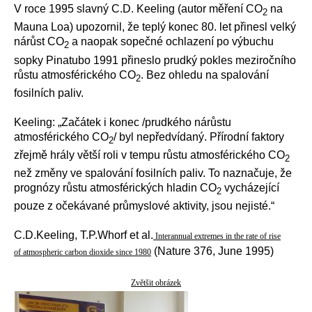
V roce 1995 slavný C.D. Keeling (autor měření CO
na
2
Mauna Loa) upozornil, že teplý konec 80. let přinesl velký
nárůst CO
a naopak sopečné ochlazení po výbuchu
2
sopky Pinatubo 1991 přineslo prudký pokles meziročního
růstu atmosférického CO
. Bez ohledu na spalování
2
fosilních paliv.
Keeling: „Začátek i konec /prudkého nárůstu
atmosférického CO
/ byl nepředvídaný. Přírodní faktory
2
zřejmě hrály větší roli v tempu růstu atmosférického CO
2
než změny ve spalování fosilních paliv. To naznačuje, že
prognózy růstu atmosférických hladin CO
vycházející
2
pouze z očekávané průmyslové aktivity, jsou nejisté.“
C.D.Keeling, T.P.Whorf et al.
Interannual extremes in the rate of rise
(Nature 376, June 1995)
of atmospheric carbon dioxide since 1980
Zvětšit obrázek