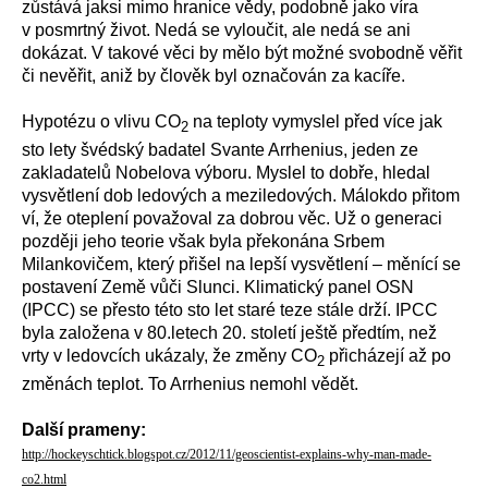
zůstává jaksi mimo hranice vědy, podobně jako víra
v posmrtný život. Nedá se vyloučit, ale nedá se ani
dokázat. V takové věci by mělo být možné svobodně věřit
či nevěřit, aniž by člověk byl označován za kacíře.
Hypotézu o vlivu CO
na teploty vymyslel před více jak
2
sto lety švédský badatel Svante Arrhenius, jeden ze
zakladatelů Nobelova výboru. Myslel to dobře, hledal
vysvětlení dob ledových a meziledových. Málokdo přitom
ví, že oteplení považoval za dobrou věc. Už o generaci
později jeho teorie však byla překonána Srbem
Milankovičem, který přišel na lepší vysvětlení – měnící se
postavení Země vůči Slunci. Klimatický panel OSN
(IPCC) se přesto této sto let staré teze stále drží. IPCC
byla založena v 80.letech 20. století ještě předtím, než
vrty v ledovcích ukázaly, že změny CO
přicházejí až po
2
změnách teplot. To Arrhenius nemohl vědět.
Další prameny:
http://hockeyschtick.blogspot.cz/2012/11/geoscientist-explains-why-man-made-
co2.html