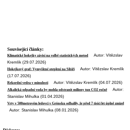
Související články:
Autor: Vítězslav
Klimatické hokejky závisí na volbě statistických metod
Kremlík (29.07.2026)
Autor: Vítězslav Kremlík
Hokejkový graf: Vymyšlené oteplení na Sibiři
(17.07.2026)
Autor: Vítězslav Kremlík (04.07.2026)
Rekordní vedra v minulosti
Autor:
Alkalická odpadní voda by mohla odstranit miliony tun CO2 ročně
Stanislav Mihulka (01.04.2026)
Vrty v 500metrovém ledovci v Grónsku odhalily, že před 7 tisíci let úplně zmizel
Autor: Stanislav Mihulka (08.01.2026)