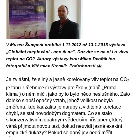
V Muzeu Šumperk probíhá 1.11.2012 až 13.1.2013 výstava
„Globální oteplování - ano či ne“. Dozvíte se na ní i o vlivu
teplot na CO2. Autory výstavy jsou Milan Dvořák /na
fotografii/ a Vítězslav Kremlík. Podrobnosti
.
zde
Je zvláštní, že silný a jasně korelovaný vliv teplot na CO
2
je tabu. Učebnice či výstavy pro školy (např. „Prima
klima“) o něm mlčí, jako by to bylo něco neslušného. Zato
daleko slabší opačný vztah, jehož velikost nebyla
změřena, kde kauzalita je naruby a viditelná korelace
chybí, se stal novodobým dogmatem. Co se stalo
s konzervativním opatrným vědeckým přístupem, který
váhá přijmout novou tezi, dokud neuvidí jasné exaktní
empirické důkazy? Pokud se daný jev nedá měřit,