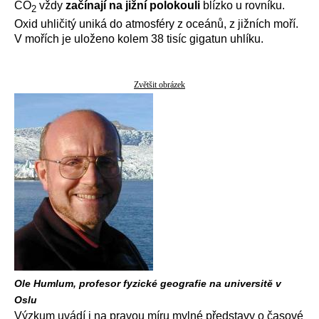
CO
vždy
začínají na jižní polokouli
blízko u rovníku.
2
Oxid uhličitý uniká do atmosféry z oceánů, z jižních moří.
V mořích je uloženo kolem 38 tisíc gigatun uhlíku.
Zvětšit obrázek
Ole Humlum, profesor fyzické geografie na universitě v
Oslu
Výzkum uvádí i na pravou míru mylné představy o časové