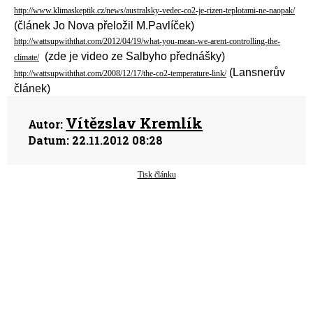
http://www.klimaskeptik.cz/news/australsky-vedec-co2-je-rizen-teplotami-ne-naopak/
(článek Jo Nova přeložil M.Pavlíček)
http://wattsupwiththat.com/2012/04/19/what-you-mean-we-arent-controlling-the-
(zde je video ze Salbyho přednášky)
climate/
(Lansnerův
http://wattsupwiththat.com/2008/12/17/the-co2-temperature-link/
článek)
Vítězslav Kremlík
Autor:
Datum:
22.11.2012 08:28
Tisk článku