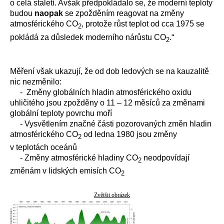
o celá staletí. Avšak předpokládalo se, že moderní teploty
budou
naopak
se zpožděním reagovat na změny
atmosférického CO
, protože růst teplot od cca 1975 se
2
pokládá za důsledek moderního nárůstu CO
.“
2
Měření však ukazují, že od dob ledových se na kauzalitě
nic nezměnilo:
- Změny globálních hladin atmosférického oxidu
uhličitého jsou zpožděny o 11 – 12 měsíců za změnami
globální teploty povrchu moří
- Vysvětlením značné části pozorovaných změn hladin
atmosférického CO
od ledna 1980 jsou změny
2
v teplotách oceánů
- Změny atmosférické hladiny CO
neodpovídají
2
změnám v lidských emisích CO
2
Zvětšit obrázek