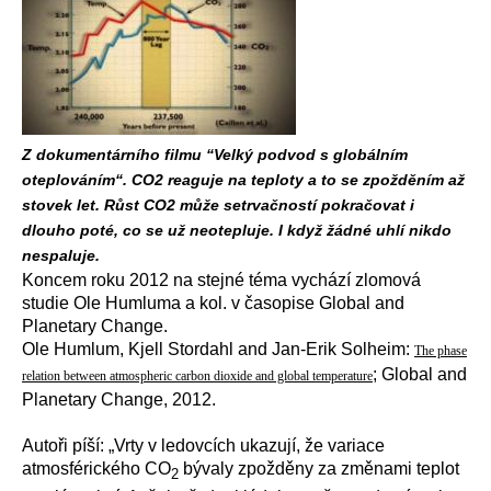
Z dokumentárního filmu “Velký podvod s globálním
oteplováním“. CO2 reaguje na teploty a to se zpožděním až
stovek let. Růst CO2 může setrvačností pokračovat i
dlouho poté, co se už neotepluje. I když žádné uhlí nikdo
nespaluje.
Koncem roku 2012 na stejné téma vychází zlomová
studie Ole Humluma a kol. v časopise Global and
Planetary Change.
Ole Humlum, Kjell Stordahl and Jan-Erik Solheim:
The phase
; Global and
relation between atmospheric carbon dioxide and global temperature
Planetary Change, 2012.
Autoři píší: „Vrty v ledovcích ukazují, že variace
atmosférického CO
bývaly zpožděny za změnami teplot
2