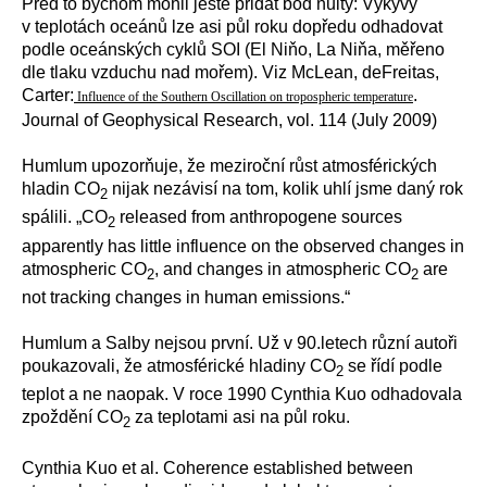
Před to bychom mohli ještě přidat bod nultý: Výkyvy
v teplotách oceánů lze asi půl roku dopředu odhadovat
podle oceánských cyklů SOI (El Niňo, La Niňa, měřeno
dle tlaku vzduchu nad mořem). Viz McLean, deFreitas,
Carter:
.
Influence of the Southern Oscillation on tropospheric temperature
Journal of Geophysical Research, vol. 114 (July 2009)
Humlum upozorňuje, že meziroční růst atmosférických
hladin CO
nijak nezávisí na tom, kolik uhlí jsme daný rok
2
spálili. „CO
released from anthropogene sources
2
apparently has little influence on the observed changes in
atmospheric CO
, and changes in atmospheric CO
are
2
2
not tracking changes in human emissions.“
Humlum a Salby nejsou první. Už v 90.letech různí autoři
poukazovali, že atmosférické hladiny CO
se řídí podle
2
teplot a ne naopak. V roce 1990 Cynthia Kuo odhadovala
zpoždění CO
za teplotami asi na půl roku.
2
Cynthia Kuo et al. Coherence established between