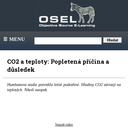
MENU
III
CO2 a teploty: Popletená příčina a
důsledek
Humlumova studie potvrdila letité podezření. Hladiny CO2 závisejí na
teplotách. Nikoli naopak.
Spustit video