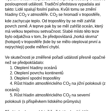
posloupnosti událostí. Tradiční představa vypadala asi
takto: Lidé spalují fosilní paliva. Kvůli tomu se změní
hladiny CO
v atmosféře. CO
se hromadí v troposféře,
2
2
kde zachycuje teplo. Od troposféry by se měl zahřát
povrch země. A teprve pak by se měl zahřát oceán, který
má velkou tepelnou setrvačnost. Slabé místo této teze
bylo odjakživa v tom, že předpovídaná „horká skvrna“
(hotspot) v troposféře (kde by se mělo oteplovat první a
nejrychleji) podle měření chybí.
Ve skutečnosti je změřené pořadí událostí přesně opačné
než se předpokládalo:
1. Oteplení hladiny oceánů
2. Oteplení povrchu kontinentů
3. Oteplení spodní troposféry
4. Růst hladin atmosférického CO
na jižní polokouli (z
2
oceánů)
5. Růst hladin atmosférického CO
na severní
2
polokouli (s příspěvkem lidského průmyslu)