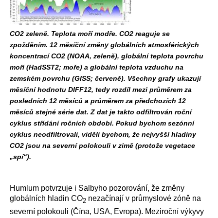
CO2 zeleně. Teplota moří modře. CO2 reaguje se
zpožděním. 12 měsíční změny globálních atmosférických
koncentrací CO2 (NOAA, zeleně), globální teplota povrchu
moří (HadSST2; moře) a globální teplota vzduchu na
zemském povrchu (GISS; červeně). Všechny grafy ukazují
měsíční hodnotu DIFF12, tedy rozdíl mezi průměrem za
posledních 12 měsíců a průměrem za předchozích 12
měsíců stejné série dat. Z dat je takto odfiltrován roční
cyklus střídání ročních období. Pokud bychom sezónní
cyklus neodfiltrovali, viděli bychom, že nejvyšší hladiny
CO2 jsou na severní polokouli v zimě (protože vegetace
„spí“).
Humlum potvrzuje i Salbyho pozorování, že změny
globálních hladin CO
nezačínají v průmyslové zóně na
2
severní polokouli (Čína, USA, Evropa). Meziroční výkyvy