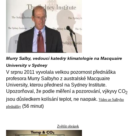
Murry Salby, vedoucí katedry klimatologie na Macquaire
University v Sydney
V srpnu 2011 vyvolala velkou pozornost přednáška
profesora Murry Salbyho z australské Macquaire
University, kterou přednesl na Sydney Institute.
Upozorňoval, že podle měření a pozorování, výkyvy CO
2
jsou důsledkem kolísání teplot, ne naopak.
Video ze Salbyho
(56 minut)
přednášky
Zvětšit obrázek