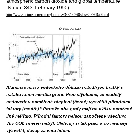
atmospheric carbon dioxide and global temperature
(Nature 343, February 1990)
http://www.nature.com/nature/journal/v343/n6260/abs/343709a0.html
Zvětšit obrázek
Alarmisté místo vědeckého důkazu nabídli jen hrátky s
natahováním měřítka grafů. Proč slýcháme, že modely
nedovedou naměřené oteplení (černě) vysvětlit přírodními
faktory (modře)? Protože oba grafy mají na výšku natažené
jiné měřítko. Přírodní faktory nejsou započteny všechny.
Vliv CO2 změřen nebyl. Ulehčují si tak práci a co neumějí
vysvětlit, dávají za vinu lidem.