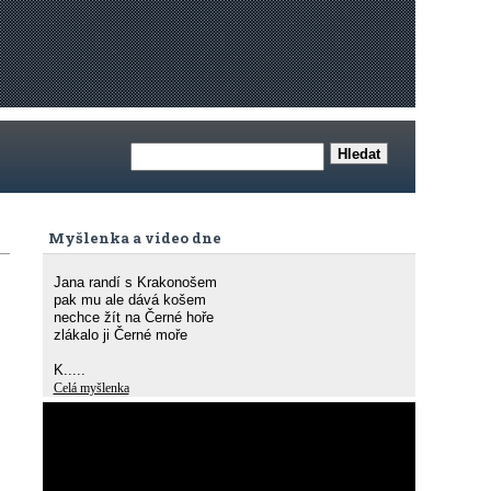
Myšlenka a video dne
Jana randí s Krakonošem
pak mu ale dává košem
nechce žít na Černé hoře
zlákalo ji Černé moře
K.....
Celá myšlenka