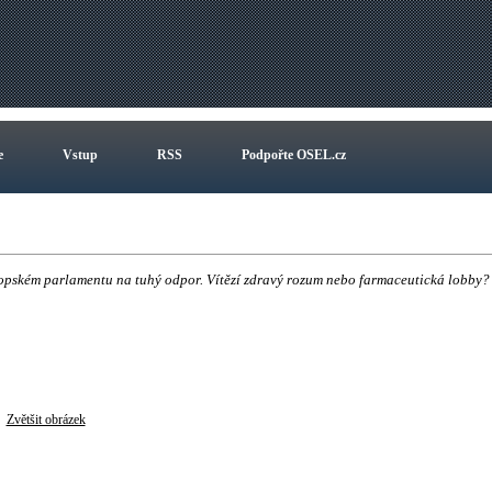
e
Vstup
RSS
Podpořte OSEL.cz
opském parlamentu na tuhý odpor. Vítězí zdravý rozum nebo farmaceutická lobby?
Zvětšit obrázek