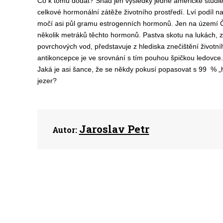
Co k tomu dodat? Snad jen výsledky jedné americké studie
celkové hormonální zátěže životního prostředí. Lví podíl n
močí asi půl gramu estrogenních hormonů. Jen na území Čes
několik metráků těchto hormonů. Pastva skotu na lukách, 
povrchových vod, představuje z hlediska znečištění životn
antikoncepce je ve srovnání s tím pouhou špičkou ledovce. 
Jaká je asi šance, že se někdy pokusí popasovat s 99 % „h
jezer?
Jaroslav Petr
Autor: