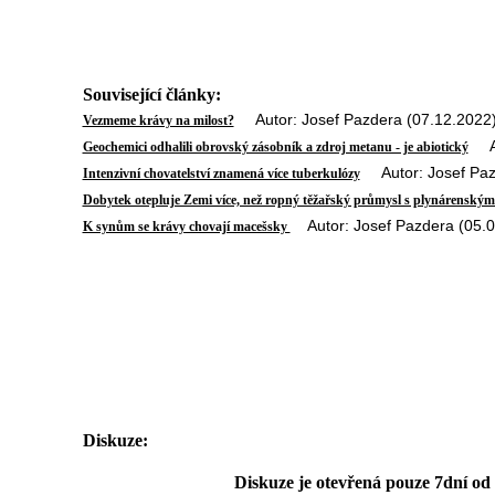
Související články:
Autor: Josef Pazdera (07.12.2022
Vezmeme krávy na milost?
Aut
Geochemici odhalili obrovský zásobník a zdroj metanu - je abiotický
Autor: Josef Pazd
Intenzivní chovatelství znamená více tuberkulózy
Dobytek otepluje Zemi více, než ropný těžařský průmysl s plynárensk
Autor: Josef Pazdera (05.0
K synům se krávy chovají macešsky
Diskuze:
Diskuze je otevřená pouze 7dní od