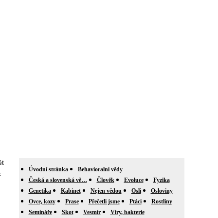
ět
Úvodní stránka
Behavioralni vědy
k
Česká a slovenská vě…
Člověk
Evoluce
Fyzika
Genetika
Kabinet
Nejen vědou
Osli
Osloviny
Ovce, kozy
Prase
Přečetli jsme
Ptáci
Rostliny
Semináře
Skot
Vesmír
Viry, bakterie