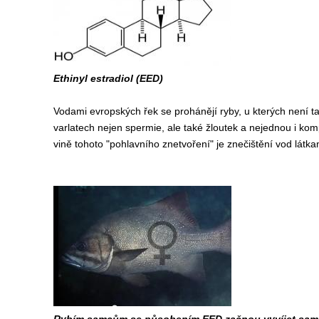
Ethinyl estradiol (EED)
Vodami evropských řek se prohánějí ryby, u kterých není ta
varlatech nejen spermie, ale také žloutek a nejednou i kompl
vině tohoto "pohlavního znetvoření" je znečištění vod látka