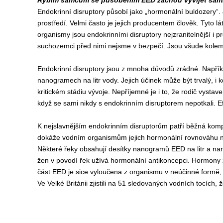
Rybím samcům se působením EED začnou vyvíjet samičí 
Endokrinní disruptory působí jako „hormonální buldozery“. 
prostředí. Velmi často je jejich producentem člověk. Tyto 
organismy jsou endokrinními disruptory nejzranitelnější i 
suchozemci před nimi nejsme v bezpečí. Jsou všude kolem
Endokrinní disruptory jsou z mnoha důvodů zrádné. Napříkla
nanogramech na litr vody. Jejich účinek může být trvalý, i k
kritickém stádiu vývoje. Nepříjemné je i to, že rodič vystav
když se sami nikdy s endokrinním disruptorem nepotkali. Ef
K nejslavnějším endokrinním disruptorům patří běžná komp
dokáže vodním organismům jejich hormonální rovnováhu na
Některé řeky obsahují desítky nanogramů EED na litr a nam
žen v povodí řek užívá hormonální antikoncepci. Hormony z
část EED je sice vyloučena z organismu v neúčinné formě, a
Ve Velké Británii zjistili na 51 sledovaných vodních tocíc