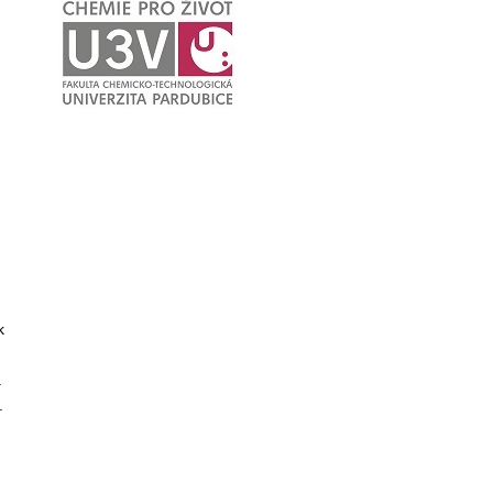
k
.
.