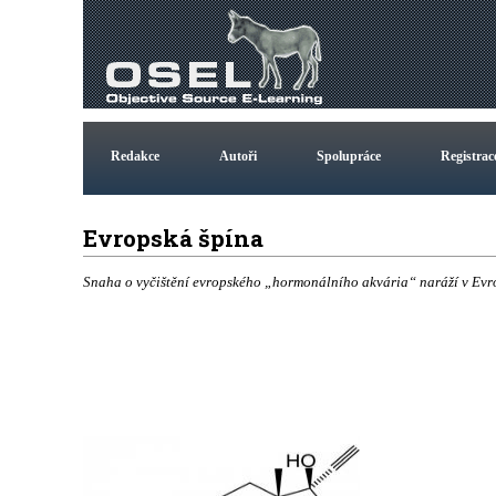
Redakce
Autoři
Spolupráce
Registrac
Evropská špína
Snaha o vyčištění evropského „hormonálního akvária“ naráží v Evr