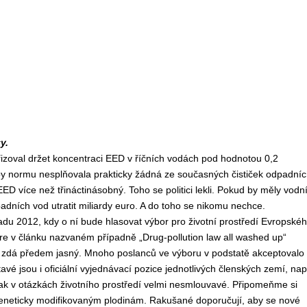
y.
ařizoval držet koncentraci EED v říčních vodách pod hodnotou 0,2
e by normu nesplňovala prakticky žádná ze současných čističek odpadní
ED více než třináctinásobný. Toho se politici lekli. Pokud by měly vodn
adních vod utratit miliardy euro. A do toho se nikomu nechce.
adu 2012, kdy o ní bude hlasovat výbor pro životní prostředí Evropské
re v článku nazvaném případně „Drug-pollution law all washed up“
se zdá předem jasný. Mnoho poslanců ve výboru v podstatě akceptovalo
 jsou i oficiální vyjednávací pozice jednotlivých členských zemí, nap
inak v otázkách životního prostředí velmi nesmlouvavé. Připomeňme si
geneticky modifikovaným plodinám. Rakušané doporučují, aby se nové