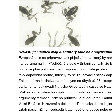
Devastující účinek mají disruptory také na obojživelník
Evropská unie se připravovala k přijetí zákona, který by n
nanogramu na litr. Předběžné studie v Británii odhalily, ž
vod a že plná polovina z nich vypouští vodu, kde je obsah E
toky odpovídat normě, musely by se za inovaci čističek odp
Zákonodárná iniciativa patrně zhyne na úbytě už 28. listop
parlamentu. Jak uvádí Natasha Gilbertová v časopise Natu
(Zákon o znečištění léky spláchnut), výsledek hlasování 
argumenty farmaceutického průmyslu a budou proti. Odmítavé
Velké Británie, Nizozemí a dokonce i Rakouska, které je j
vztah našich jižních sousedů k atomové energetice nebo 