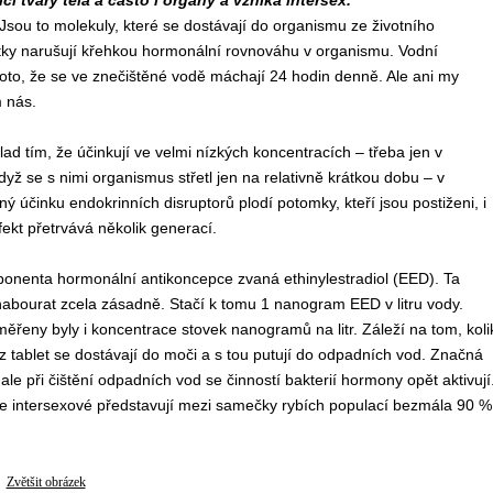
tvary těla a často i orgány a vzniká intersex.
Jsou to molekuly, které se dostávají do organismu ze životního
látky narušují křehkou hormonální rovnováhu v organismu. Vodní
proto, že se ve znečištěné vodě máchají 24 hodin denně. Ale ani my
 nás.
d tím, že účinkují ve velmi nízkých koncentracích – třeba jen v
dyž se s nimi organismus střetl jen na relativně krátkou dobu – v
ený účinku endokrinních disruptorů plodí potomky, kteří jsou postiženi, i
ekt přetrvává několik generací.
onenta hormonální antikoncepce zvaná ethinylestradiol (EED). Ta
bourat zcela zásadně. Stačí k tomu 1 nanogram EED v litru vody.
ěřeny byly i koncentrace stovek nanogramů na litr. Záleží na tom, koli
 tablet se dostávají do moči a s tou putují do odpadních vod. Značná
le při čištění odpadních vod se činností bakterií hormony opět aktivují
h, že intersexové představují mezi samečky rybích populací bezmála 90 %
Zvětšit obrázek