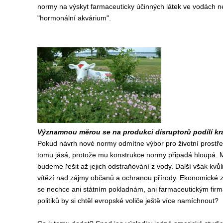
normy na výskyt farmaceuticky účinných látek ve vodách n
"hormonální akvárium".
Významnou měrou se na produkci disruptorů podílí kráv
Pokud návrh nové normy odmítne výbor pro životní prostře
tomu jásá, protože mu konstrukce normy připadá hloupá. M
budeme řešit až jejich odstraňování z vody. Další však kv
vítězí nad zájmy občanů a ochranou přírody. Ekonomické zá
se nechce ani státním pokladnám, ani farmaceutickým fir
politiků by si chtěl evropské voliče ještě více namíchnout?