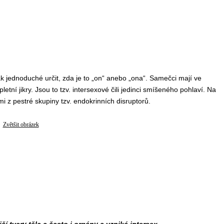
k jednoduché určit, zda je to „on“ anebo „ona“. Samečci mají ve
etní jikry. Jsou to tzv. intersexové čili jedinci smíšeného pohlaví. Na
mi z pestré skupiny tzv. endokrinních disruptorů.
Zvětšit obrázek