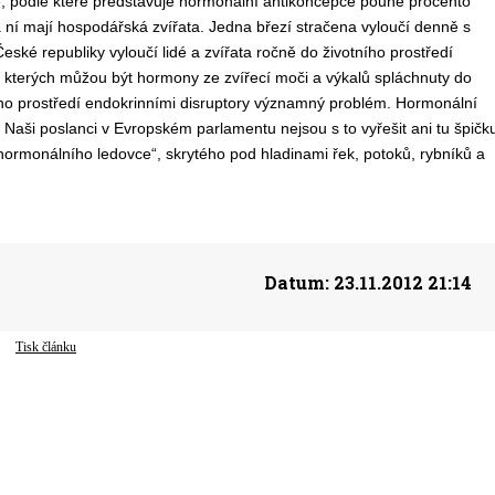
, podle které představuje hormonální antikoncepce pouhé procento
a ní mají hospodářská zvířata. Jedna březí stračena vyloučí denně s
ké republiky vyloučí lidé a zvířata ročně do životního prostředí
z kterých můžou být hormony ze zvířecí moči a výkalů spláchnuty do
ího prostředí endokrinními disruptory významný problém. Hormonální
Naši poslanci v Evropském parlamentu nejsou s to vyřešit ani tu špičk
ormonálního ledovce“, skrytého pod hladinami řek, potoků, rybníků a
Datum:
23.11.2012 21:14
Tisk článku