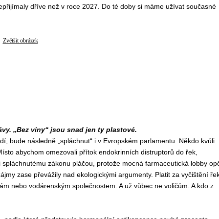
epřijímaly dříve než v roce 2027. Do té doby si máme užívat současné
Zvětšit obrázek
y. „Bez viny“ jsou snad jen ty plastové.
dí, bude následně „spláchnut“ i v Evropském parlamentu. Někdo kvůli
ísto abychom omezovali přítok endokrinních distruptorů do řek,
ůli spláchnutému zákonu pláčou, protože mocná farmaceutická lobby op
jmy zase převážily nad ekologickými argumenty. Platit za vyčištění ře
mám nebo vodárenským společnostem. A už vůbec ne voličům. A kdo z