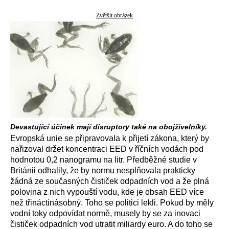
Zvětšit obrázek
Devastující účinek mají disruptory také na obojživelníky.
Evropská unie se připravovala k přijetí zákona, který by
nařizoval držet koncentraci EED v říčních vodách pod
hodnotou 0,2 nanogramu na litr. Předběžné studie v
Británii odhalily, že by normu nesplňovala prakticky
žádná ze současných čističek odpadních vod a že plná
polovina z nich vypouští vodu, kde je obsah EED více
než třináctinásobný. Toho se politici lekli. Pokud by měly
vodní toky odpovídat normě, musely by se za inovaci
čističek odpadních vod utratit miliardy euro. A do toho se