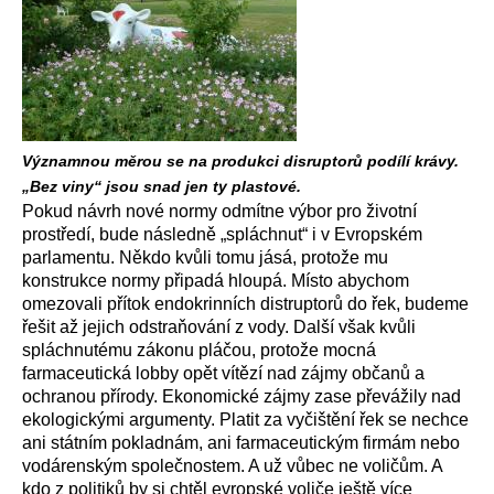
Významnou měrou se na produkci disruptorů podílí krávy.
„Bez viny“ jsou snad jen ty plastové.
Pokud návrh nové normy odmítne výbor pro životní
prostředí, bude následně „spláchnut“ i v Evropském
parlamentu. Někdo kvůli tomu jásá, protože mu
konstrukce normy připadá hloupá. Místo abychom
omezovali přítok endokrinních distruptorů do řek, budeme
řešit až jejich odstraňování z vody. Další však kvůli
spláchnutému zákonu pláčou, protože mocná
farmaceutická lobby opět vítězí nad zájmy občanů a
ochranou přírody. Ekonomické zájmy zase převážily nad
ekologickými argumenty. Platit za vyčištění řek se nechce
ani státním pokladnám, ani farmaceutickým firmám nebo
vodárenským společnostem. A už vůbec ne voličům. A
kdo z politiků by si chtěl evropské voliče ještě více