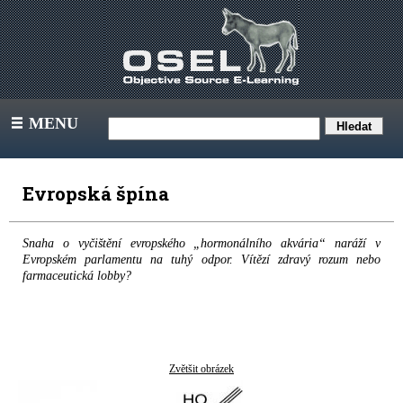
MENU
III
Evropská špína
Snaha o vyčištění evropského „hormonálního akvária“ naráží v
Evropském parlamentu na tuhý odpor. Vítězí zdravý rozum nebo
farmaceutická lobby?
Zvětšit obrázek