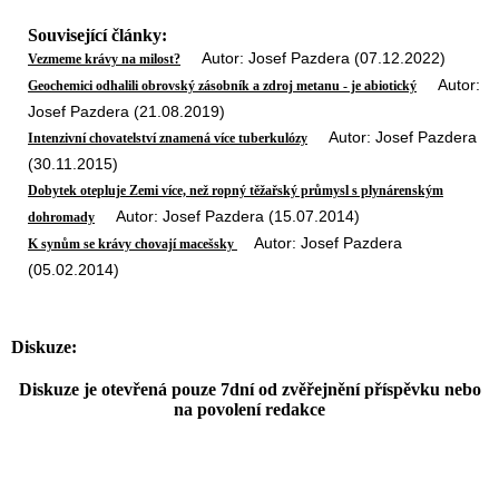
Související články:
Autor: Josef Pazdera (07.12.2022)
Vezmeme krávy na milost?
Autor:
Geochemici odhalili obrovský zásobník a zdroj metanu - je abiotický
Josef Pazdera (21.08.2019)
Autor: Josef Pazdera
Intenzivní chovatelství znamená více tuberkulózy
(30.11.2015)
Dobytek otepluje Zemi více, než ropný těžařský průmysl s plynárenským
Autor: Josef Pazdera (15.07.2014)
dohromady
Autor: Josef Pazdera
K synům se krávy chovají macešsky
(05.02.2014)
Diskuze:
Diskuze je otevřená pouze 7dní od zvěřejnění příspěvku nebo
na povolení redakce