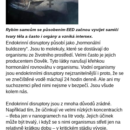
Rybím samcům se působením EED začnou vyvíjet samičí
tvary těla a často i orgány a vzniká intersex.
Endokrinní disruptory působí jako „hormonální
buldozery“. Jsou to molekuly, které se dostávají do
organismu ze životního prostředí. Velmi často je jejich
producentem člověk. Tyto látky narušují křehkou
hormonální rovnováhu v organismu. Vodní organismy
jsou endokrinními disruptory nejzranitelnější i proto, že se
ve znečištěné vodě máchají 24 hodin denně. Ale ani my
suchozemci před nimi nejsme v bezpečí. Jsou všude
kolem nás.
Endokrinní disruptory jsou z mnoha důvodů zrádné.
Například tím, že účinkují ve velmi nízkých koncentracích
– třeba jen v nanogramech na litr vody. Jejich účinek
může být trvalý, i když se s nimi organismus střetl jen na
relativně krátkou dobu – v kritickém stádiu vývoje.