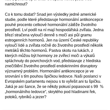
namíchnout?
Co k tomu dodat? Snad jen výsledky jedné americké
studie, podle které představuje hormonální antikoncepce
pouhé procento celkové hormonální zátěže životního
prostředí. Lví podíl na ní mají hospodářská zvířata. Jedna
březí stračena vyloučí denně s močí asi půl gramu
estrogenních hormonů. Jen na území České republiky
vyloučí lidé a zvířata ročně do životního prostředí několik
metráků těchto hormonů. Pastva skotu na lukách, z
kterých můžou být hormony ze zvířecí moči a výkalů
spláchnuty do povrchových vod, představuje z hlediska
znečištění životního prostředí endokrinními disruptory
významný problém. Hormonální antikoncepce je ve
srovnání s tím pouhou špičkou ledovce. Naši poslanci v
Evropském parlamentu nejsou s to vyřešit ani tu špičku.
Jaká je asi šance, že se někdy pokusí popasovat s 99 %
„hormonálního ledovce“, skrytého pod hladinami řek,
potoků, rybníků a jezer?