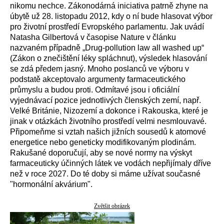
nikomu nechce. Zákonodárná iniciativa patrně zhyne na
úbytě už 28. listopadu 2012, kdy o ní bude hlasovat výbor
pro životní prostředí Evropského parlamentu. Jak uvádí
Natasha Gilbertová v časopise Nature v článku
nazvaném případně „Drug-pollution law all washed up“
(Zákon o znečištění léky spláchnut), výsledek hlasování
se zdá předem jasný. Mnoho poslanců ve výboru v
podstatě akceptovalo argumenty farmaceutického
průmyslu a budou proti. Odmítavé jsou i oficiální
vyjednávací pozice jednotlivých členských zemí, např.
Velké Británie, Nizozemí a dokonce i Rakouska, které je
jinak v otázkách životního prostředí velmi nesmlouvavé.
Připomeňme si vztah našich jižních sousedů k atomové
energetice nebo geneticky modifikovaným plodinám.
Rakušané doporučují, aby se nové normy na výskyt
farmaceuticky účinných látek ve vodách nepřijímaly dříve
než v roce 2027. Do té doby si máme užívat současné
"hormonální akvárium".
Zvětšit obrázek