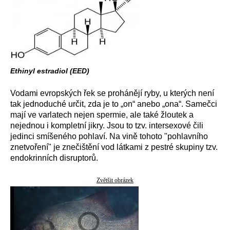
Ethinyl estradiol (EED)
Vodami evropských řek se prohánějí ryby, u kterých není
tak jednoduché určit, zda je to „on“ anebo „ona“. Samečci
mají ve varlatech nejen spermie, ale také žloutek a
nejednou i kompletní jikry. Jsou to tzv. intersexové čili
jedinci smíšeného pohlaví. Na vině tohoto "pohlavního
znetvoření" je znečištění vod látkami z pestré skupiny tzv.
endokrinních disruptorů.
Zvětšit obrázek