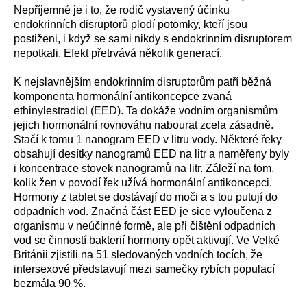
Nepříjemné je i to, že rodič vystavený účinku
endokrinních disruptorů plodí potomky, kteří jsou
postiženi, i když se sami nikdy s endokrinním disruptorem
nepotkali. Efekt přetrvává několik generací.
K nejslavnějším endokrinním disruptorům patří běžná
komponenta hormonální antikoncepce zvaná
ethinylestradiol (EED). Ta dokáže vodním organismům
jejich hormonální rovnováhu nabourat zcela zásadně.
Stačí k tomu 1 nanogram EED v litru vody. Některé řeky
obsahují desítky nanogramů EED na litr a naměřeny byly
i koncentrace stovek nanogramů na litr. Záleží na tom,
kolik žen v povodí řek užívá hormonální antikoncepci.
Hormony z tablet se dostávají do moči a s tou putují do
odpadních vod. Značná část EED je sice vyloučena z
organismu v neúčinné formě, ale při čištění odpadních
vod se činností bakterií hormony opět aktivují. Ve Velké
Británii zjistili na 51 sledovaných vodních tocích, že
intersexové představují mezi samečky rybích populací
bezmála 90 %.