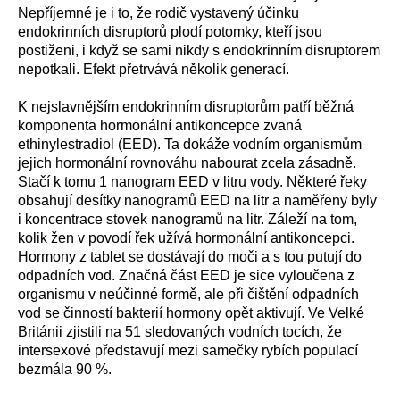
Nepříjemné je i to, že rodič vystavený účinku
endokrinních disruptorů plodí potomky, kteří jsou
postiženi, i když se sami nikdy s endokrinním disruptorem
nepotkali. Efekt přetrvává několik generací.
K nejslavnějším endokrinním disruptorům patří běžná
komponenta hormonální antikoncepce zvaná
ethinylestradiol (EED). Ta dokáže vodním organismům
jejich hormonální rovnováhu nabourat zcela zásadně.
Stačí k tomu 1 nanogram EED v litru vody. Některé řeky
obsahují desítky nanogramů EED na litr a naměřeny byly
i koncentrace stovek nanogramů na litr. Záleží na tom,
kolik žen v povodí řek užívá hormonální antikoncepci.
Hormony z tablet se dostávají do moči a s tou putují do
odpadních vod. Značná část EED je sice vyloučena z
organismu v neúčinné formě, ale při čištění odpadních
vod se činností bakterií hormony opět aktivují. Ve Velké
Británii zjistili na 51 sledovaných vodních tocích, že
intersexové představují mezi samečky rybích populací
bezmála 90 %.