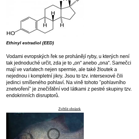
Ethinyl estradiol (EED)
Vodami evropských řek se prohánějí ryby, u kterých není
tak jednoduché určit, zda je to „on“ anebo „ona“. Samečci
mají ve varlatech nejen spermie, ale také žloutek a
nejednou i kompletní jikry. Jsou to tzv. intersexové čili
jedinci smíšeného pohlaví. Na vině tohoto "pohlavního
znetvoření" je znečištění vod látkami z pestré skupiny tzv.
endokrinních disruptorů.
Zvětšit obrázek