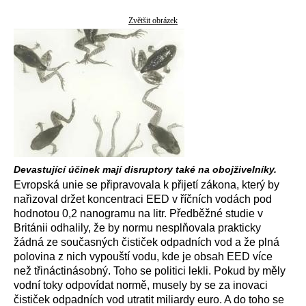
Zvětšit obrázek
Devastující účinek mají disruptory také na obojživelníky.
Evropská unie se připravovala k přijetí zákona, který by
nařizoval držet koncentraci EED v říčních vodách pod
hodnotou 0,2 nanogramu na litr. Předběžné studie v
Británii odhalily, že by normu nesplňovala prakticky
žádná ze současných čističek odpadních vod a že plná
polovina z nich vypouští vodu, kde je obsah EED více
než třináctinásobný. Toho se politici lekli. Pokud by měly
vodní toky odpovídat normě, musely by se za inovaci
čističek odpadních vod utratit miliardy euro. A do toho se