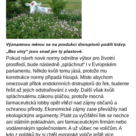
Významnou měrou se na produkci disruptorů podílí krávy.
„Bez viny“ jsou snad jen ty plastové.
Pokud návrh nové normy odmítne výbor pro životní
prostředí, bude následně „spláchnut“ i v Evropském
parlamentu. Někdo kvůli tomu jásá, protože mu
konstrukce normy připadá hloupá. Místo abychom
omezovali přítok endokrinních distruptorů do řek, budeme
řešit až jejich odstraňování z vody. Další však kvůli
spláchnutému zákonu pláčou, protože mocná
farmaceutická lobby opět vítězí nad zájmy občanů a
ochranou přírody. Ekonomické zájmy zase převážily nad
ekologickými argumenty. Platit za vyčištění řek se nechce
ani státním pokladnám, ani farmaceutickým firmám nebo
vodárenským společnostem. A už vůbec ne voličům. A
kdo z politiků by si chtěl evropské voliče ještě více