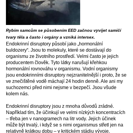
Rybím samcům se působením EED začnou vyvíjet samičí
tvary těla a často i orgány a vzniká intersex.
Endokrinní disruptory působí jako „hormonální
buldozery“. Jsou to molekuly, které se dostávají do
organismu ze životního prostředí. Velmi často je jejich
producentem člověk. Tyto látky narušují křehkou
hormonální rovnováhu v organismu. Vodní organismy
jsou endokrinními disruptory nejzranitelnější i proto, že se
ve znečištěné vodě máchají 24 hodin denně. Ale ani my
suchozemci před nimi nejsme v bezpečí. Jsou všude
kolem nás.
Endokrinní disruptory jsou z mnoha důvodů zrádné.
Například tím, že účinkují ve velmi nízkých koncentracích
– třeba jen v nanogramech na litr vody. Jejich účinek
může být trvalý, i když se s nimi organismus střetl jen na
relativně krátkou dobu – v kritickém stádiu vývoje.