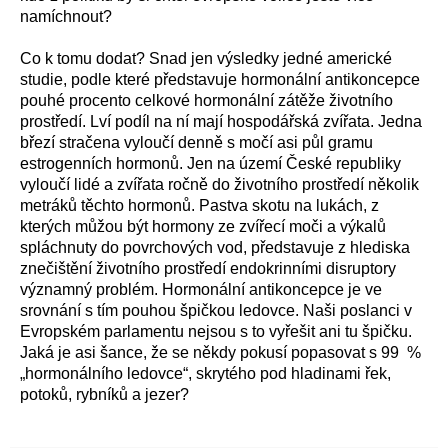
namíchnout?
Co k tomu dodat? Snad jen výsledky jedné americké
studie, podle které představuje hormonální antikoncepce
pouhé procento celkové hormonální zátěže životního
prostředí. Lví podíl na ní mají hospodářská zvířata. Jedna
březí stračena vyloučí denně s močí asi půl gramu
estrogenních hormonů. Jen na území České republiky
vyloučí lidé a zvířata ročně do životního prostředí několik
metráků těchto hormonů. Pastva skotu na lukách, z
kterých můžou být hormony ze zvířecí moči a výkalů
spláchnuty do povrchových vod, představuje z hlediska
znečištění životního prostředí endokrinními disruptory
významný problém. Hormonální antikoncepce je ve
srovnání s tím pouhou špičkou ledovce. Naši poslanci v
Evropském parlamentu nejsou s to vyřešit ani tu špičku.
Jaká je asi šance, že se někdy pokusí popasovat s 99 %
„hormonálního ledovce“, skrytého pod hladinami řek,
potoků, rybníků a jezer?