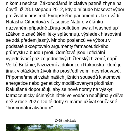
nikomu nechce. Zákonodárná iniciativa patrně zhyne na
úbytě už 28. listopadu 2012, kdy o ní bude hlasovat výbor
pro životní prostředí Evropského parlamentu. Jak uvádí
Natasha Gilbertová v časopise Nature v článku
nazvaném případně „Drug-pollution law all washed up“
(Zákon o znečištění léky spláchnut), výsledek hlasování
se zdá předem jasný. Mnoho poslanců ve výboru v
podstatě akceptovalo argumenty farmaceutického
průmyslu a budou proti. Odmítavé jsou i oficiální
vyjednávací pozice jednotlivých členských zemí, např.
Velké Británie, Nizozemí a dokonce i Rakouska, které je
jinak v otázkách životního prostředí velmi nesmlouvavé.
Připomeňme si vztah našich jižních sousedů k atomové
energetice nebo geneticky modifikovaným plodinám.
Rakušané doporučují, aby se nové normy na výskyt
farmaceuticky účinných látek ve vodách nepřijímaly dříve
než v roce 2027. Do té doby si máme užívat současné
"hormonální akvárium".
Zvětšit obrázek