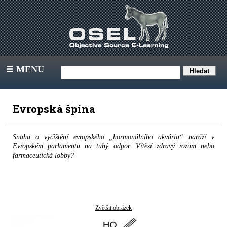
MENU
III
Evropská špína
Snaha o vyčištění evropského „hormonálního akvária“ naráží v
Evropském parlamentu na tuhý odpor. Vítězí zdravý rozum nebo
farmaceutická lobby?
Zvětšit obrázek