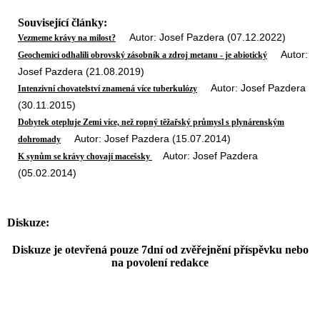
Související články:
Autor: Josef Pazdera (07.12.2022)
Vezmeme krávy na milost?
Autor:
Geochemici odhalili obrovský zásobník a zdroj metanu - je abiotický
Josef Pazdera (21.08.2019)
Autor: Josef Pazdera
Intenzivní chovatelství znamená více tuberkulózy
(30.11.2015)
Dobytek otepluje Zemi více, než ropný těžařský průmysl s plynárenským
Autor: Josef Pazdera (15.07.2014)
dohromady
Autor: Josef Pazdera
K synům se krávy chovají macešsky
(05.02.2014)
Diskuze:
Diskuze je otevřená pouze 7dní od zvěřejnění příspěvku nebo
na povolení redakce