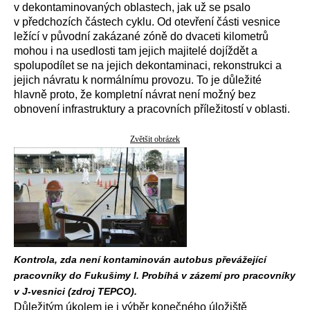
v dekontaminovaných oblastech, jak už se psalo
v předchozích částech cyklu. Od otevření části vesnice
ležící v původní zakázané zóně do dvaceti kilometrů
mohou i na usedlosti tam jejich majitelé dojíždět a
spolupodílet se na jejich dekontaminaci, rekonstrukci a
jejich návratu k normálnímu provozu. To je důležité
hlavně proto, že kompletní návrat není možný bez
obnovení infrastruktury a pracovních příležitostí v oblasti.
Zvětšit obrázek
Kontrola, zda není kontaminován autobus převážející
pracovníky do Fukušimy I. Probíhá v zázemí pro pracovníky
v J-vesnici (zdroj TEPCO).
Důležitým úkolem je i výběr konečného úložiště