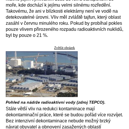
moře, kde dochází k jejímu velmi silnému rozředění.
Takovému, že ani v blízkosti elektrárny není ve vodě na
detekovatelné úrovni. Vliv měl zvláště tajfun, který oblast
zasáhl v červnu minulého roku. Pokud by probíhal pokles
pouze vlivem přirozeného rozpadu radioaktivních nuklidů,
byl by pouze o 21 %.
Zvětšit obrázek
Pohled na nádrže radioaktivní vody (zdroj TEPCO).
Stále větší vliv na redukci kontaminace mají
dekontaminační práce, které se budou pořád více rozvíjet.
Bez intenzivní dekontaminace nebude možný brzký
návrat obyvatel a obnovení zasažených oblastí