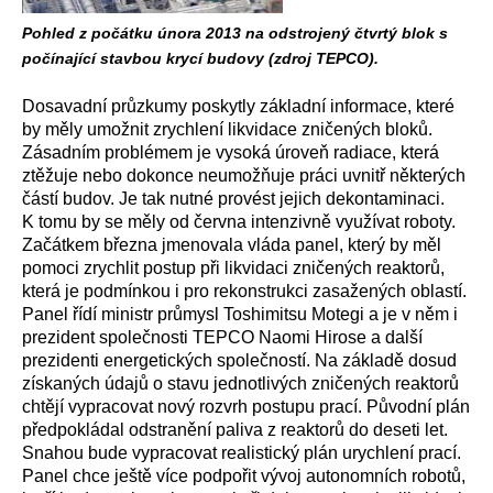
Pohled z počátku února 2013 na odstrojený čtvrtý blok s
počínající stavbou krycí budovy (zdroj TEPCO).
Dosavadní průzkumy poskytly základní informace, které
by měly umožnit zrychlení likvidace zničených bloků.
Zásadním problémem je vysoká úroveň radiace, která
ztěžuje nebo dokonce neumožňuje práci uvnitř některých
částí budov. Je tak nutné provést jejich dekontaminaci.
K tomu by se měly od června intenzivně využívat roboty.
Začátkem března jmenovala vláda panel, který by měl
pomoci zrychlit postup při likvidaci zničených reaktorů,
která je podmínkou i pro rekonstrukci zasažených oblastí.
Panel řídí ministr průmysl Toshimitsu Motegi a je v něm i
prezident společnosti TEPCO Naomi Hirose a další
prezidenti energetických společností. Na základě dosud
získaných údajů o stavu jednotlivých zničených reaktorů
chtějí vypracovat nový rozvrh postupu prací. Původní plán
předpokládal odstranění paliva z reaktorů do deseti let.
Snahou bude vypracovat realistický plán urychlení prací.
Panel chce ještě více podpořit vývoj autonomních robotů,