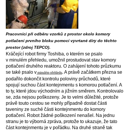
Pracovníci při odběru vzorků z prostor okolo komory
potlačení prvního bloku pomocí vyvrtané díry do těchto
prostor (zdroj TEPCO).
Kráčející robot firmy Toshiba, o kterém se psalo
v minulém přehledu, umožnil prostudovat stav komory
potlačení druhého reaktoru. O zahájení tohoto průzkumu
se také psalo v
. A právě začátkem přezna se
minulém přehledu
podařilo dokončit kontrolu poloviny průchodů, které
spojují suchou část kontejnmentu s komorou potlačení. A
to ty, které jdou východním a jižním směrem. Kontrolovalo
se, zda nejsou poškozeny. Je to velmi důležité, protože
právě touto cestou se mohly případně dostat části
taveniny ze suché části kontejnmentu do komory
potlačení. Robot žádné poškození nenašel. Na jednu
stranu je to výborná zpráva, protože to ukazuje, že tato
část kontejnmentu je v pořádku. Na druhé straně tak