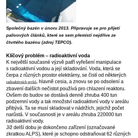
Společný bazén v únoru 2013. Připravuje se pro přijetí
palivových článků, které se sem přemístí nejdříve ze
čtvrtého bazénu (zdroj TEPCO).
Klíčový problém – radioaktivní voda
K největší současné výzvě patří vyřešení manipulace
s radioaktivní vodou a její skladování. Voda, která se
čerpa z různých prostor elektrárny, se čistí od některých
, hlavně cesia, a znovu se po odsolení a
radioaktivních prvků
zbavení dalších nečistot používá pro chlazení reaktoru.
Ovšem do budov se dostává denně zhruba 400 tun
podzemní vody a tak množství radioaktivní vody v areálu
přibývá. Ta se musí skladovat v nádržích, jejichž počet
narůstá. V současnosti je v areálu zhruba 220000 tun
radioaktivní vody.
Již delší dobu je dokončeno zařízení (označované
zkratkou ALPS), které je schopno odstraňovat 62 různých