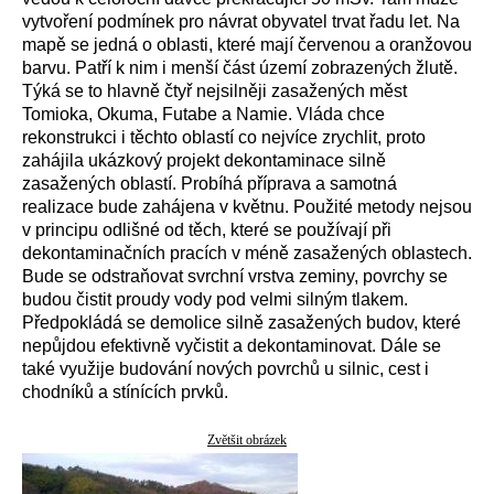
vytvoření podmínek pro návrat obyvatel trvat řadu let. Na
mapě se jedná o oblasti, které mají červenou a oranžovou
barvu. Patří k nim i menší část území zobrazených žlutě.
Týká se to hlavně čtyř nejsilněji zasažených měst
Tomioka, Okuma, Futabe a Namie. Vláda chce
rekonstrukci i těchto oblastí co nejvíce zrychlit, proto
zahájila ukázkový projekt dekontaminace silně
zasažených oblastí. Probíhá příprava a samotná
realizace bude zahájena v květnu. Použité metody nejsou
v principu odlišné od těch, které se používají při
dekontaminačních pracích v méně zasažených oblastech.
Bude se odstraňovat svrchní vrstva zeminy, povrchy se
budou čistit proudy vody pod velmi silným tlakem.
Předpokládá se demolice silně zasažených budov, které
nepůjdou efektivně vyčistit a dekontaminovat. Dále se
také využije budování nových povrchů u silnic, cest i
chodníků a stínících prvků.
Zvětšit obrázek