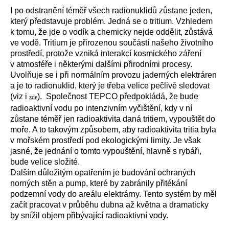
I po odstranění téměř všech radionuklidů zůstane jeden,
který představuje problém. Jedná se o tritium. Vzhledem
k tomu, že jde o vodík a chemicky nejde oddělit, zůstává
ve vodě. Tritium je přirozenou součástí našeho životního
prostředí, protože vzniká interakcí kosmického záření
v atmosféře i některými dalšími přirodními procesy.
Uvolňuje se i při normálním provozu jaderných elektráren
a je to radionuklid, který je třeba velice pečlivě sledovat
(viz i
). Společnost TEPCO předpokládá, že bude
zde
radioaktivní vodu po intenzivním vyčištění, kdy v ní
zůstane téměř jen radioaktivita daná tritiem, vypouštět do
moře. A to takovým způsobem, aby radioaktivita tritia byla
v mořském prostředí pod ekologickými limity. Je však
jasné, že jednání o tomto vypouštění, hlavně s rybáři,
bude velice složité.
Dalším důležitým opatřením je budování ochraných
norných stěn a pump, které by zabránily přitékání
podzemní vody do areálu elektrárny. Tento systém by měl
začít pracovat v průběhu dubna až května a dramaticky
by snížil objem přibývající radioaktivní vody.