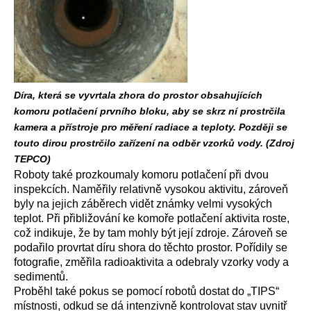
Díra, která se vyvrtala zhora do prostor obsahujících
komoru potlačení prvního bloku, aby se skrz ní prostrčila
kamera a přístroje pro měření radiace a teploty. Později se
touto dirou prostrčilo zařízení na odběr vzorků vody. (Zdroj
TEPCO)
Roboty také prozkoumaly komoru potlačení při dvou
inspekcích. Naměřily relativně vysokou aktivitu, zároveň
byly na jejich záběrech vidět známky velmi vysokých
teplot. Při přibližování ke komoře potlačení aktivita roste,
což indikuje, že by tam mohly být její zdroje. Zároveň se
podařilo provrtat díru shora do těchto prostor. Pořídily se
fotografie, změřila radioaktivita a odebraly vzorky vody a
sedimentů.
Proběhl také pokus se pomocí robotů dostat do „TIPS“
místnosti, odkud se dá intenzivně kontrolovat stav uvnitř