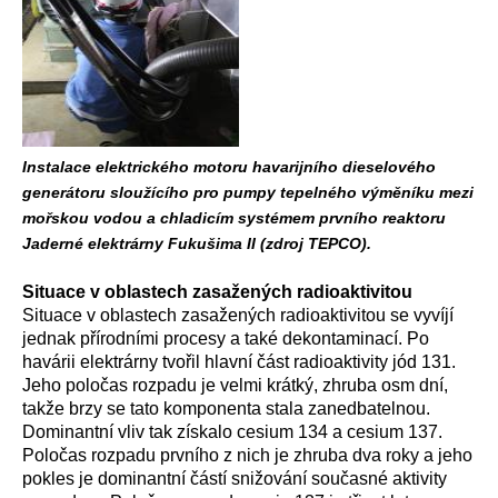
Instalace elektrického motoru havarijního dieselového
generátoru sloužícího pro pumpy tepelného výměníku mezi
mořskou vodou a chladicím systémem prvního reaktoru
Jaderné elektrárny Fukušima II (zdroj TEPCO).
Situace v oblastech zasažených radioaktivitou
Situace v oblastech zasažených radioaktivitou se vyvíjí
jednak přírodními procesy a také dekontaminací. Po
havárii elektrárny tvořil hlavní část radioaktivity jód 131.
Jeho poločas rozpadu je velmi krátký, zhruba osm dní,
takže brzy se tato komponenta stala zanedbatelnou.
Dominantní vliv tak získalo cesium 134 a cesium 137.
Poločas rozpadu prvního z nich je zhruba dva roky a jeho
pokles je dominantní částí snižování současné aktivity