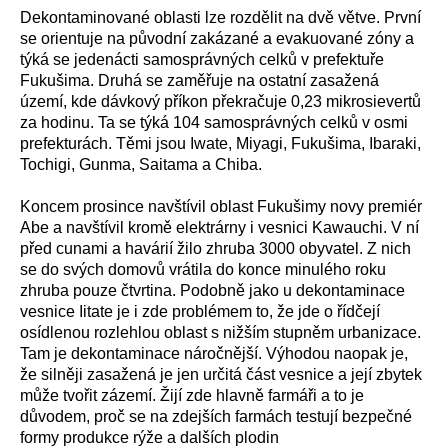
Dekontaminované oblasti lze rozdělit na dvě větve. První
se orientuje na původní zakázané a evakuované zóny a
týká se jedenácti samosprávných celků v prefektuře
Fukušima. Druhá se zaměřuje na ostatní zasažená
území, kde dávkový příkon překračuje 0,23 mikrosievertů
za hodinu. Ta se týká 104 samosprávných celků v osmi
prefekturách. Těmi jsou Iwate, Miyagi, Fukušima, Ibaraki,
Tochigi, Gunma, Saitama a Chiba.
Koncem prosince navštívil oblast Fukušimy novy premiér
Abe a navštívil kromě elektrárny i vesnici Kawauchi. V ní
před cunami a havárií žilo zhruba 3000 obyvatel. Z nich
se do svých domovů vrátila do konce minulého roku
zhruba pouze čtvrtina. Podobně jako u dekontaminace
vesnice Iitate je i zde problémem to, že jde o řídčejí
osídlenou rozlehlou oblast s nižším stupněm urbanizace.
Tam je dekontaminace náročnější. Výhodou naopak je,
že silněji zasažená je jen určitá část vesnice a její zbytek
může tvořit zázemí. Žijí zde hlavně farmáři a to je
důvodem, proč se na zdejších farmách testují bezpečné
formy produkce rýže a dalších plodin