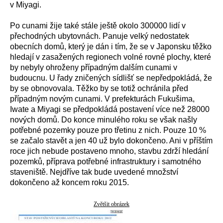
v Miyagi.
Po cunami žije také stále ještě okolo 300000 lidí v
přechodných ubytovnách. Panuje velký nedostatek
obecních domů, který je dán i tím, že se v Japonsku těžko
hledají v zasažených regionech volné rovné plochy, které
by nebyly ohroženy případným dalším cunami v
budoucnu. U řady zničených sídlišť se nepředpokládá, že
by se obnovovala. Těžko by se totiž ochránila před
případným novým cunami. V prefekturách Fukušima,
Iwate a Miyagi se předpokládá postavení více než 28000
nových domů. Do konce minulého roku se však našly
potřebné pozemky pouze pro třetinu z nich. Pouze 10 %
se začalo stavět a jen 40 už bylo dokončeno. Ani v příštím
roce jich nebude postaveno mnoho, stavbu zdrží hledání
pozemků, příprava potřebné infrastruktury i samotného
staveniště. Nejdříve tak bude uvedené množství
dokončeno až koncem roku 2015.
Zvětšit obrázek