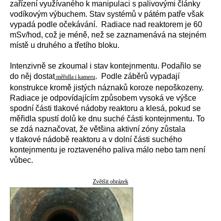
zařízení využívaného k manipulaci s palivovými články
vodíkovým výbuchem. Stav systémů v pátém patře však
vypadá podle očekávání. Radiace nad reaktorem je 60
mSv/hod, což je méně, než se zaznamenává na stejném
místě u druhého a třetího bloku.
Intenzivně se zkoumal i stav kontejnmentu. Podařilo se
do něj dostat
. Podle záběrů vypadají
měřidla i kameru
konstrukce kromě jistých náznaků koroze nepoškozeny.
Radiace je odpovídajícím způsobem vysoká ve výšce
spodní části tlakové nádoby reaktoru a klesá, pokud se
měřidla spustí dolů ke dnu suché části kontejnmentu. To
se zdá naznačovat, že většina aktivní zóny zůstala
v tlakové nádobě reaktoru a v dolní části suchého
kontejnmentu je roztaveného paliva málo nebo tam není
vůbec.
Zvětšit obrázek