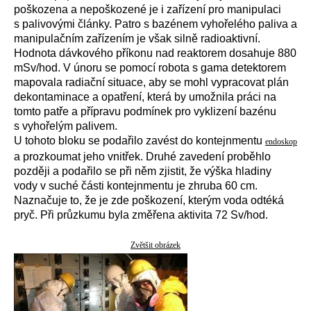
poškozena a nepoškozené je i zařízení pro manipulaci
s palivovými články. Patro s bazénem vyhořelého paliva a
manipulačním zařízením je však silně radioaktivní.
Hodnota dávkového příkonu nad reaktorem dosahuje 880
mSv/hod. V únoru se pomocí robota s gama detektorem
mapovala radiační situace, aby se mohl vypracovat plán
dekontaminace a opatření, která by umožnila práci na
tomto patře a přípravu podmínek pro vyklizení bazénu
s vyhořelým palivem.
U tohoto bloku se podařilo zavést do kontejnmentu
endoskop
a prozkoumat jeho vnitřek. Druhé zavedení proběhlo
později a podařilo se při něm zjistit, že výška hladiny
vody v suché části kontejnmentu je zhruba 60 cm.
Naznačuje to, že je zde poškození, kterým voda odtéká
pryč. Při průzkumu byla změřena aktivita 72 Sv/hod.
Zvětšit obrázek