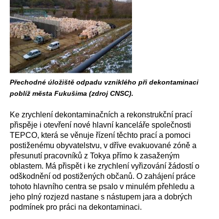
Přechodné úložiště odpadu vzniklého při dekontaminaci
poblíž města Fukušima (zdroj CNSC).
Ke zrychlení dekontaminačních a rekonstrukční prací
přispěje i otevření nové hlavní kanceláře společnosti
TEPCO, která se věnuje řízení těchto prací a pomoci
postiženému obyvatelstvu, v dříve evakuované zóně a
přesunutí pracovníků z Tokya přímo k zasaženým
oblastem. Má přispět i ke zrychlení vyřizování žádostí o
odškodnění od postižených občanů. O zahájení práce
tohoto hlavního centra se psalo v minulém přehledu a
jeho plný rozjezd nastane s nástupem jara a dobrých
podmínek pro práci na dekontaminaci.