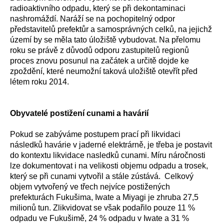
radioaktivního odpadu, který se při dekontaminaci
nashromáždí. Naráží se na pochopitelný odpor
představitelů prefektůr a samosprávných celků, na jejichž
území by se měla tato úložiště vybudovat. Na přelomu
roku se právě z důvodů odporu zastupitelů regionů
proces znovu posunul na začátek a určitě dojde ke
zpoždění, které neumožní taková uložiště otevřít před
létem roku 2014.
Obyvatelé postižení cunami a havárií
Pokud se zabýváme postupem prací při likvidaci
následků havárie v jaderné elektrárně, je třeba je postavit
do kontextu likvidace nasledků cunami. Míru náročnosti
lze dokumentovat i na velikosti objemu odpadu a trosek,
který se při cunami vytvořil a stále zústává. Celkový
objem vytvořený ve třech nejvíce postižených
prefekturách Fukušima, Iwate a Miyagi je zhruba 27,5
milionů tun. Zlikvidovat se však podařilo pouze 11 %
odpadu ve Fukušimě, 24 % odpadu v Iwate a 31 %