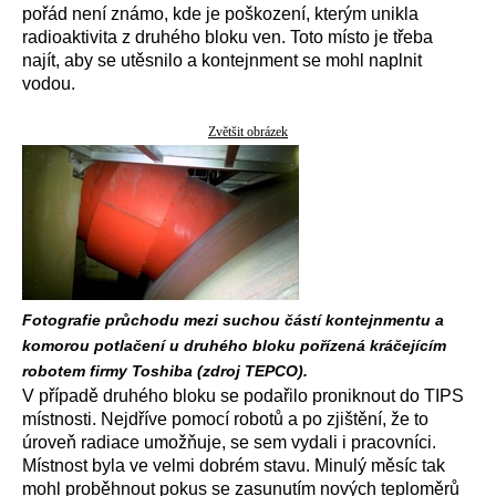
pořád není známo, kde je poškození, kterým unikla
radioaktivita z druhého bloku ven. Toto místo je třeba
najít, aby se utěsnilo a kontejnment se mohl naplnit
vodou.
Zvětšit obrázek
Fotografie průchodu mezi suchou částí kontejnmentu a
komorou potlačení u druhého bloku pořízená kráčejícím
robotem firmy Toshiba (zdroj TEPCO).
V případě druhého bloku se podařilo proniknout do TIPS
místnosti. Nejdříve pomocí robotů a po zjištění, že to
úroveň radiace umožňuje, se sem vydali i pracovníci.
Místnost byla ve velmi dobrém stavu. Minulý měsíc tak
mohl proběhnout pokus se zasunutím nových teploměrů