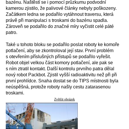
bazénu. Naštěstí se i pomocí průzkumu podvodní
kamerou zjistilo, že palivové články nebyly poškozeny.
Začátkem ledna se podařilo vytáhnout traversu, která
právě při manipulaci s troskami do bazénu spadla.
Zároveň se podařilo do značné míry vyčistit celé páté
patro.
Také u tohoto bloku se podařilo poslat roboty ke komoře
potlačení, aby se zkontroloval její stav. První problém
s otevřením příslušných přístupů se podařilo vyřešit.
Robot objel velkou část komory potlačení, ale pak se
s ním ztratil kontakt. Další kontrolu prvního patra dělal
nový robot Packbot. Zjistil vyšší radioaktivitu než při při
první prohlídce. Snaha dostat se do TIPS místnosti byla
neúspěšná, protože roboty našly cestu zatarasenou
troskami.
Zvětšit obrázek