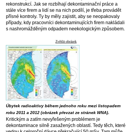
rekonstrukcí. Jak se rozbíhají dekontaminační práce a
stále více firem a lidí se na nich podílí, je třeba provádět
přísné kontroly. Ty by měly zajistit, aby se neopakovaly
případy, kdy pracovníci dekontaminujících firem nakládali
s nashromážděným odpadem neekologickým způsobem.
Zvětšit obrázek
Úbytek radioaktivy během jednoho roku mezi listopadem
roku 2011 a 2012 (obrázek převzat ze stránek WNA).
Kritickým a zatím nevyřešeným problémem je
dekontaminace silně zasažených oblastí. Tedy těch, které
vedou k celoroční dávce překračující 50 mSv. Tam může