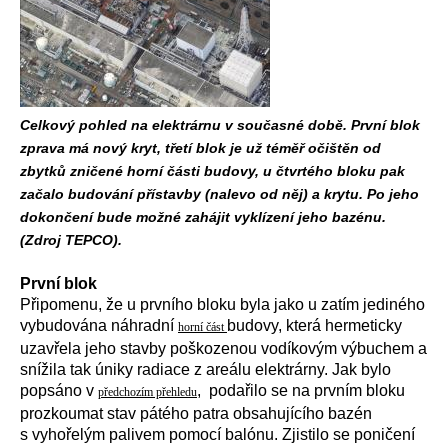
Celkový pohled na elektrárnu v současné době. První blok
zprava má nový kryt, třetí blok je už téměř očištěn od
zbytků zničené horní části budovy, u čtvrtého bloku pak
začalo budování přístavby (nalevo od něj) a krytu. Po jeho
dokončení bude možné zahájit vyklízení jeho bazénu.
(Zdroj TEPCO).
První blok
Připomenu, že u prvního bloku byla jako u zatím jediného
vybudována náhradní
budovy, která hermeticky
horní část
uzavřela jeho stavby poškozenou vodíkovým výbuchem a
snížila tak úniky radiace z areálu elektrárny. Jak bylo
popsáno v
, podařilo se na prvním bloku
předchozím přehledu
prozkoumat stav pátého patra obsahujícího bazén
s vyhořelým palivem pomocí balónu. Zjistilo se poničení