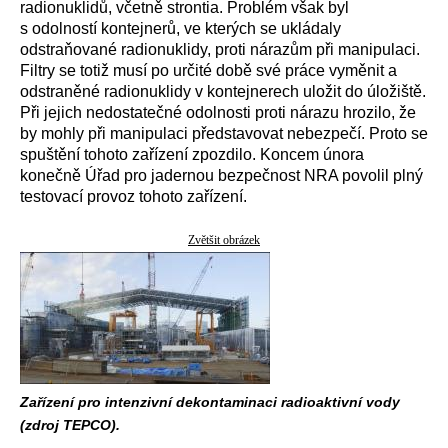
radionuklidů, včetně strontia. Problém však byl
s odolností kontejnerů, ve kterých se ukládaly
odstraňované radionuklidy, proti nárazům při manipulaci.
Filtry se totiž musí po určité době své práce vyměnit a
odstraněné radionuklidy v kontejnerech uložit do úložiště.
Při jejich nedostatečné odolnosti proti nárazu hrozilo, že
by mohly při manipulaci představovat nebezpečí. Proto se
spuštění tohoto zařízení zpozdilo. Koncem února
konečně Úřad pro jadernou bezpečnost NRA povolil plný
testovací provoz tohoto zařízení.
Zvětšit obrázek
Zařízení pro intenzivní dekontaminaci radioaktivní vody
(zdroj TEPCO).