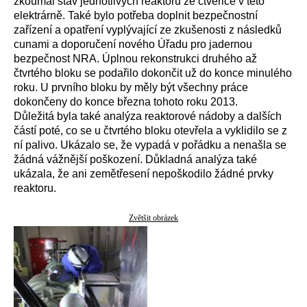
zkoumal stav jednotlivých reaktorů ze čtveřice v této
elektrárně. Také bylo potřeba doplnit bezpečnostní
zařízení a opatření vyplývající ze zkušenosti z následků
cunami a doporučení nového Úřadu pro jadernou
bezpečnost NRA. Úplnou rekonstrukci druhého až
čtvrtého bloku se podařilo dokončit už do konce minulého
roku. U prvního bloku by měly být všechny práce
dokončeny do konce března tohoto roku 2013.
Důležitá byla také analýza reaktorové nádoby a dalších
částí poté, co se u čtvrtého bloku otevřela a vyklidilo se z
ní palivo. Ukázalo se, že vypadá v pořádku a nenašla se
žádná vážnější poškození. Důkladná analýza také
ukázala, že ani zemětřesení nepoškodilo žádné prvky
reaktoru.
Zvětšit obrázek