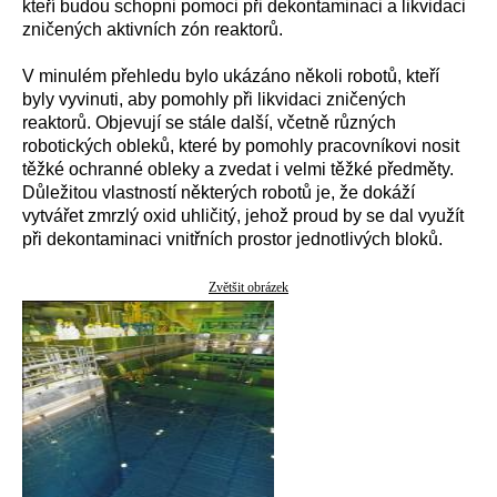
kteří budou schopni pomoci při dekontaminaci a likvidaci
zničených aktivních zón reaktorů.
V minulém přehledu bylo ukázáno několi robotů, kteří
byly vyvinuti, aby pomohly při likvidaci zničených
reaktorů. Objevují se stále další, včetně různých
robotických obleků, které by pomohly pracovníkovi nosit
těžké ochranné obleky a zvedat i velmi těžké předměty.
Důležitou vlastností některých robotů je, že dokáží
vytvářet zmrzlý oxid uhličitý, jehož proud by se dal využít
při dekontaminaci vnitřních prostor jednotlivých bloků.
Zvětšit obrázek