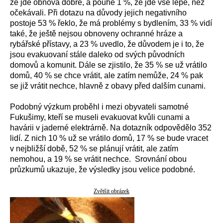
že jde obnova dobře, a pouhé 1 %, že jde vše lépe, než
očekávali. Při dotazu na důvody jejich negativního
postoje 53 % řeklo, že má problémy s bydlením, 33 % vidí
také, že ještě nejsou obnoveny ochranné hráze a
rybářské přístavy, a 23 % uvedlo, že důvodem je i to, že
jsou evakuovaní stále daleko od svých původních
domovů a komunit. Dále se zjistilo, že 35 % se už vrátilo
domů, 40 % se chce vrátit, ale zatím nemůže, 24 % pak
se již vrátit nechce, hlavně z obavy před dalším cunami.
Podobný výzkum proběhl i mezi obyvateli samotné
Fukušimy, kteří se museli evakuovat kvůli cunami a
havárii v jaderné elektrárně. Na dotazník odpovědělo 352
lidí. Z nich 10 % už se vrátilo domů, 17 % se bude vracet
v nejbližší době, 52 % se plánují vrátit, ale zatím
nemohou, a 19 % se vrátit nechce. Srovnání obou
průzkumů ukazuje, že výsledky jsou velice podobné.
Zvětšit obrázek