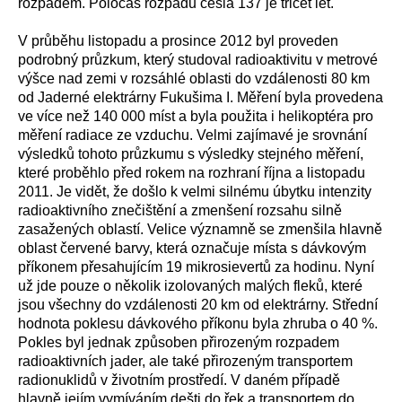
rozpadem. Poločas rozpadu cesia 137 je třicet let.
V průběhu listopadu a prosince 2012 byl proveden
podrobný průzkum, který studoval radioaktivitu v metrové
výšce nad zemi v rozsáhlé oblasti do vzdálenosti 80 km
od Jaderné elektrárny Fukušima I. Měření byla provedena
ve více než 140 000 míst a byla použita i helikoptéra pro
měření radiace ze vzduchu. Velmi zajímavé je srovnání
výsledků tohoto průzkumu s výsledky stejného měření,
které proběhlo před rokem na rozhraní října a listopadu
2011. Je vidět, že došlo k velmi silnému úbytku intenzity
radioaktivního znečištění a zmenšení rozsahu silně
zasažených oblastí. Velice významně se zmenšila hlavně
oblast červené barvy, která označuje místa s dávkovým
příkonem přesahujícím 19 mikrosievertů za hodinu. Nyní
už jde pouze o několik izolovaných malých fleků, které
jsou všechny do vzdálenosti 20 km od elektrárny. Střední
hodnota poklesu dávkového příkonu byla zhruba o 40 %.
Pokles byl jednak způsoben přirozeným rozpadem
radioaktivních jader, ale také přirozeným transportem
radionuklidů v životním prostředí. V daném případě
hlavně jejím vymíváním dešti do řek a transportem do