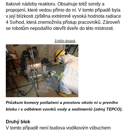
tlakové nádoby reaktoru. Obsahuje totiž sondy a
propojení, které vedou přímo do ní. V tomto případě byla
v její blízkosti zjištěna extrémně vysoká hodnota radiace
4 Sv/hod, která znemožnila přístup pracovníků. Zároveň
se robotům nepodařilo otevřít dveře do této místnosti.
Zvětšit obrázek
Průzkum komory potlačení a prostoru okolo ní u prvního
bloku i s odběrem vzorků vody a sedimentů (zdroj TEPCO).
Druhý blok
V tomto případě není budova vodíkovým výbuchem