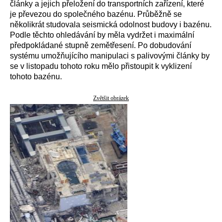
články a jejich přeložení do transportních zařízení, které
je převezou do společného bazénu. Průběžně se
několikrát studovala seismická odolnost budovy i bazénu.
Podle těchto ohledávání by měla vydržet i maximální
předpokládané stupně zemětřesení. Po dobudování
systému umožňujícího manipulaci s palivovými články by
se v listopadu tohoto roku mělo přistoupit k vyklizení
tohoto bazénu.
Zvětšit obrázek