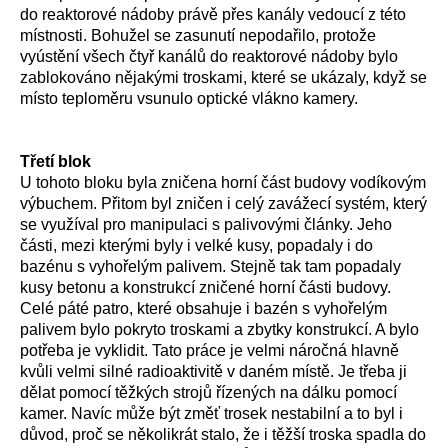
do reaktorové nádoby právě přes kanály vedoucí z této
místnosti. Bohužel se zasunutí nepodařilo, protože
vyústění všech čtyř kanálů do reaktorové nádoby bylo
zablokováno nějakými troskami, které se ukázaly, když se
místo teploměru vsunulo optické vlákno kamery.
Třetí blok
U tohoto bloku byla zničena horní část budovy vodíkovým
výbuchem. Přitom byl zničen i celý zavážecí systém, který
se využíval pro manipulaci s palivovými články. Jeho
části, mezi kterými byly i velké kusy, popadaly i do
bazénu s vyhořelým palivem. Stejně tak tam popadaly
kusy betonu a konstrukcí zničené horní části budovy.
Celé páté patro, které obsahuje i bazén s vyhořelým
palivem bylo pokryto troskami a zbytky konstrukcí. A bylo
potřeba je vyklidit. Tato práce je velmi náročná hlavně
kvůli velmi silné radioaktivitě v daném místě. Je třeba ji
dělat pomocí těžkých strojů řízených na dálku pomocí
kamer. Navíc může být změť trosek nestabilní a to byl i
důvod, proč se několikrát stalo, že i těžší troska spadla do