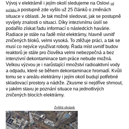
Vývoj v elektrárně i jejím okolí sledujeme na Oslovi
od
a postupně zde vyšlo už 25 článků o změnách
počátku
situace v oblasti. Je tak možné sledovat, jak se postupně
vyvíjely znalosti o situaci. Díky intezivnímu úsilí se
podařilo získat řadu informací o následcích havárie.
Radiace je stále na řadě míst elektrárny, hlavně uvnitř
zničených bloků, velmi vysoká. To ztěžuje práci, a tak se
musí co nejvíce využívat roboty. Řada míst uvnitř budov
reaktorů je stále pro člověka velmi nebezpečná a bez
intenzivní dekontaminace tam práce nebude možná.
Velkou výzvou je i narůstající množství radioaktivní vody
a odpadu, které se během dekontaminace hromadí. Kvůli
tomu se v areálu elektrárny i jejím okolí budují potřebné
skladovací prostory a nádrže. Zkusme si nejdříve shrnout,
v jakém stavu je poznání situace na jednotlivých
zničených blocích elektrárny.
Zvětšit obrázek