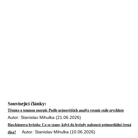
Související články:
Třenice o temnou energii: Podle nejnovějších analýz vesmír stále zrychluje
Autor: Stanislav Mihulka (21.06.2026)
Hawkingova hvězda: Co se stane, když do hvězdy nabourá primordiální černá
Autor: Stanislav Mihulka (10.06.2026)
díra?