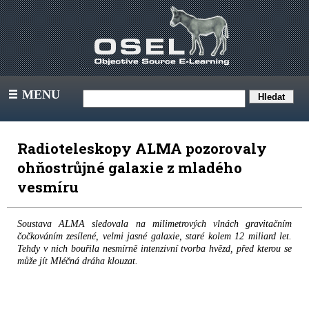
MENU
III
Radioteleskopy ALMA pozorovaly
ohňostrůjné galaxie z mladého
vesmíru
Soustava ALMA sledovala na milimetrových vlnách gravitačním
čočkováním zesílené, velmi jasné galaxie, staré kolem 12 miliard let.
Tehdy v nich bouřila nesmírně intenzivní tvorba hvězd, před kterou se
může jít Mléčná dráha klouzat.