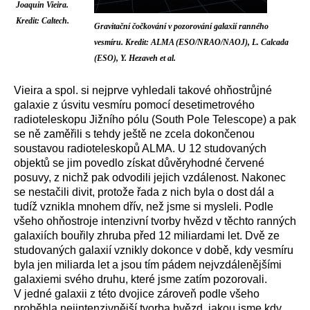
Joaquin Vieira.
Kredit: Caltech.
Gravitační čočkování v pozorování galaxií ranného
vesmíru. Kredit: ALMA (ESO/NRAO/NAOJ), L. Calcada
(ESO), Y. Hezaveh et al.
Vieira a spol. si nejprve vyhledali takové ohňostrůjné
galaxie z úsvitu vesmíru pomocí desetimetrového
radioteleskopu Jižního pólu (South Pole Telescope) a pak
se ně zaměřili s tehdy ještě ne zcela dokončenou
soustavou radioteleskopů ALMA. U 12 studovaných
objektů se jim povedlo získat důvěryhodné červené
posuvy, z nichž pak odvodili jejich vzdálenost. Nakonec
se nestačili divit, protože řada z nich byla o dost dál a
tudíž vznikla mnohem dřív, než jsme si mysleli. Podle
všeho ohňostroje intenzivní tvorby hvězd v těchto ranných
galaxiích bouřily zhruba před 12 miliardami let. Dvě ze
studovaných galaxií vznikly dokonce v době, kdy vesmíru
byla jen miliarda let a jsou tím pádem nejvzdálenějšími
galaxiemi svého druhu, které jsme zatím pozorovali.
V jedné galaxii z této dvojice zároveň podle všeho
proběhla nejintenzivnější tvorba hvězd, jakou jsme kdy