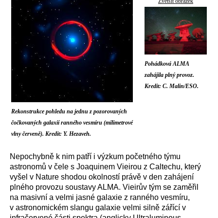
Zvětšit obrázek
Pohádková ALMA
zahájila plný provoz.
Kredit: C. Malin/ESO.
Rekonstrukce pohledu na jednu z pozorovaných
čočkovaných galaxií ranného vesmíru (milimetrové
vlny červeně). Kredit: Y. Hezaveh.
Nepochybně k nim patří i výzkum početného týmu
astronomů v čele s Joaquinem Vieirou z Caltechu, který
vyšel v Nature shodou okolností právě v den zahájení
plného provozu soustavy ALMA. Vieirův tým se zaměřil
na masivní a velmi jasné galaxie z ranného vesmíru,
v astronomickém slangu galaxie velmi silně zářící v
infračervené části spektra (anglicky Ultraluminous