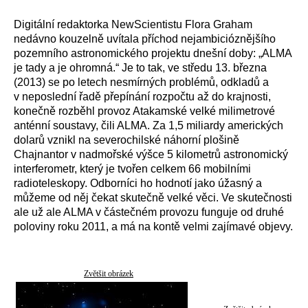
Digitální redaktorka NewScientistu Flora Graham
nedávno kouzelně uvítala příchod nejambicióznějšího
pozemního astronomického projektu dnešní doby: „ALMA
je tady a je ohromná.“ Je to tak, ve středu 13. března
(2013) se po letech nesmírných problémů, odkladů a
v neposlední řadě přepínání rozpočtu až do krajnosti,
konečně rozběhl provoz Atakamské velké milimetrové
anténní soustavy, čili ALMA. Za 1,5 miliardy amerických
dolarů vznikl na severochilské náhorní plošině
Chajnantor v nadmořské výšce 5 kilometrů astronomický
interferometr, který je tvořen celkem 66 mobilními
radioteleskopy. Odborníci ho hodnotí jako úžasný a
můžeme od něj čekat skutečně velké věci. Ve skutečnosti
ale už ale ALMA v částečném provozu funguje od druhé
poloviny roku 2011, a má na kontě velmi zajímavé objevy.
Zvětšit obrázek