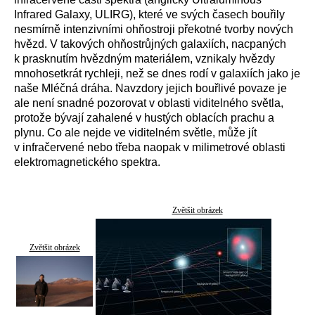
Infrared Galaxy, ULIRG), které ve svých časech bouřily
nesmírně intenzivními ohňostroji překotné tvorby nových
hvězd. V takových ohňostrůjných galaxiích, nacpaných
k prasknutím hvězdným materiálem, vznikaly hvězdy
mnohosetkrát rychleji, než se dnes rodí v galaxiích jako je
naše Mléčná dráha. Navzdory jejich bouřlivé povaze je
ale není snadné pozorovat v oblasti viditelného světla,
protože bývají zahalené v hustých oblacích prachu a
plynu. Co ale nejde ve viditelném světle, může jít
v infračervené nebo třeba naopak v milimetrové oblasti
elektromagnetického spektra.
Zvětšit obrázek
Zvětšit obrázek