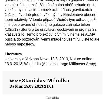
vesmíru. Jak se zdá, žádná zápalná oběť nebude dost
velká, aby s ní astronomové uctili přínos gravitačních
čoček, původně předpovězených v Einsteinově obecné
teorii relativity. V tomto případě Vieirův tým odhaduje, že
jimi pozorované ohňostrůjné galaxie září jako bilion
(10na12) Sluncí a že gravitační čočkování je pro nás 22
krát zvětšilo. Tento projekt byl prvním, v němž se ALMA
pustila do pozorování velmi mladého vesmíru. Jistě to ale
nebylo naposledy.
Literatura
University of Arizona News 13.3. 2013, Nature online
13.3. 2013, Wikipedia (Atacama Large Millimeter Array).
Stanislav Mihulka
Autor:
Datum:
15.03.2013 21:01
Tisk článku