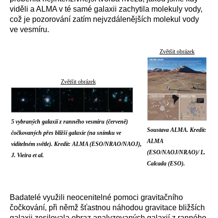
viděli a ALMA v té samé galaxii zachytila molekuly vody,
což je pozorování zatím nejvzdálenějších molekul vody
ve vesmíru.
Zvětšit obrázek
Zvětšit obrázek
5 vybraných galaxií z ranného vesmíru (červeně)
Soustava ALMA. Kredit:
čočkovaných přes bližší galaxie (na snímku ve
ALMA
viditelném světle). Kredit: ALMA (ESO/NRAO/NAOJ),
(ESO/NAOJ/NRAO)/ L.
J. Vieira et al.
Calcada (ESO).
Badatelé využili neocenitelné pomoci gravitačního
čočkování, při němž šťastnou náhodou gravitace bližších
galaxii zesilovala obraz analyzovaných galaxií z ranného