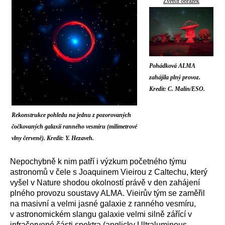
Zvětšit obrázek
Pohádková ALMA
zahájila plný provoz.
Kredit: C. Malin/ESO.
Rekonstrukce pohledu na jednu z pozorovaných
čočkovaných galaxií ranného vesmíru (milimetrové
vlny červeně). Kredit: Y. Hezaveh.
Nepochybně k nim patří i výzkum početného týmu
astronomů v čele s Joaquinem Vieirou z Caltechu, který
vyšel v Nature shodou okolností právě v den zahájení
plného provozu soustavy ALMA. Vieirův tým se zaměřil
na masivní a velmi jasné galaxie z ranného vesmíru,
v astronomickém slangu galaxie velmi silně zářící v
infračervené části spektra (anglicky Ultraluminous