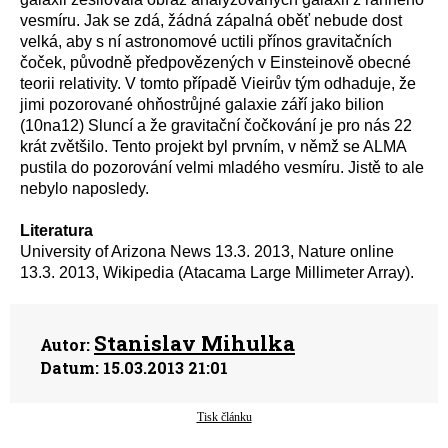
vesmíru. Jak se zdá, žádná zápalná oběť nebude dost
velká, aby s ní astronomové uctili přínos gravitačních
čoček, původně předpovězených v Einsteinově obecné
teorii relativity. V tomto případě Vieirův tým odhaduje, že
jimi pozorované ohňostrůjné galaxie září jako bilion
(10na12) Sluncí a že gravitační čočkování je pro nás 22
krát zvětšilo. Tento projekt byl prvním, v němž se ALMA
pustila do pozorování velmi mladého vesmíru. Jistě to ale
nebylo naposledy.
Literatura
University of Arizona News 13.3. 2013, Nature online
13.3. 2013, Wikipedia (Atacama Large Millimeter Array).
Stanislav Mihulka
Autor:
Datum:
15.03.2013 21:01
Tisk článku