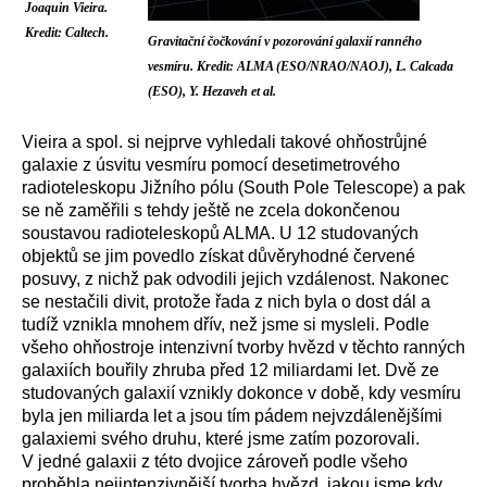
Joaquin Vieira.
Kredit: Caltech.
Gravitační čočkování v pozorování galaxií ranného
vesmíru. Kredit: ALMA (ESO/NRAO/NAOJ), L. Calcada
(ESO), Y. Hezaveh et al.
Vieira a spol. si nejprve vyhledali takové ohňostrůjné
galaxie z úsvitu vesmíru pomocí desetimetrového
radioteleskopu Jižního pólu (South Pole Telescope) a pak
se ně zaměřili s tehdy ještě ne zcela dokončenou
soustavou radioteleskopů ALMA. U 12 studovaných
objektů se jim povedlo získat důvěryhodné červené
posuvy, z nichž pak odvodili jejich vzdálenost. Nakonec
se nestačili divit, protože řada z nich byla o dost dál a
tudíž vznikla mnohem dřív, než jsme si mysleli. Podle
všeho ohňostroje intenzivní tvorby hvězd v těchto ranných
galaxiích bouřily zhruba před 12 miliardami let. Dvě ze
studovaných galaxií vznikly dokonce v době, kdy vesmíru
byla jen miliarda let a jsou tím pádem nejvzdálenějšími
galaxiemi svého druhu, které jsme zatím pozorovali.
V jedné galaxii z této dvojice zároveň podle všeho
proběhla nejintenzivnější tvorba hvězd, jakou jsme kdy