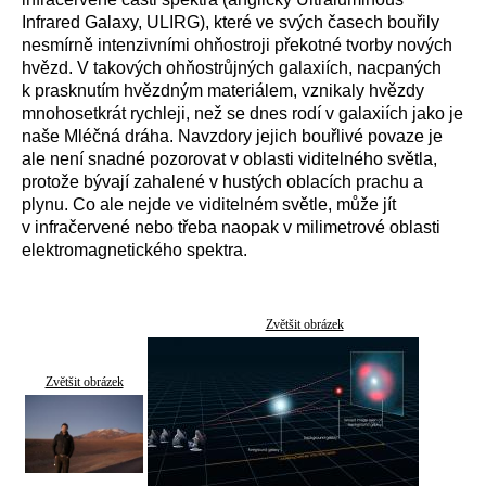
Infrared Galaxy, ULIRG), které ve svých časech bouřily
nesmírně intenzivními ohňostroji překotné tvorby nových
hvězd. V takových ohňostrůjných galaxiích, nacpaných
k prasknutím hvězdným materiálem, vznikaly hvězdy
mnohosetkrát rychleji, než se dnes rodí v galaxiích jako je
naše Mléčná dráha. Navzdory jejich bouřlivé povaze je
ale není snadné pozorovat v oblasti viditelného světla,
protože bývají zahalené v hustých oblacích prachu a
plynu. Co ale nejde ve viditelném světle, může jít
v infračervené nebo třeba naopak v milimetrové oblasti
elektromagnetického spektra.
Zvětšit obrázek
Zvětšit obrázek