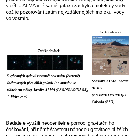
viděli a ALMA v té samé galaxii zachytila molekuly vody,
což je pozorování zatím nejvzdálenějších molekul vody
ve vesmíru.
Zvětšit obrázek
Zvětšit obrázek
5 vybraných galaxií z ranného vesmíru (červeně)
Soustava ALMA. Kredit:
čočkovaných přes bližší galaxie (na snímku ve
ALMA
viditelném světle). Kredit: ALMA (ESO/NRAO/NAOJ),
(ESO/NAOJ/NRAO)/ L.
J. Vieira et al.
Calcada (ESO).
Badatelé využili neocenitelné pomoci gravitačního
čočkování, při němž šťastnou náhodou gravitace bližších
galaxii zesilovala obraz analyzovaných galaxií z ranného