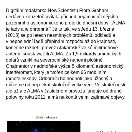
Digitální redaktorka NewScientistu Flora Graham
nedávno kouzelně uvítala příchod nejambicióznějšího
pozemního astronomického projektu dnešní doby: „ALMA
je tady a je ohromná.“ Je to tak, ve středu 13. března
(2013) se po letech nesmírných problémů, odkladů a
v neposlední řadě přepínání rozpočtu až do krajnosti,
konečně rozběhl provoz Atakamské velké milimetrové
anténní soustavy, čili ALMA. Za 1,5 miliardy amerických
dolarů vznikl na severochilské náhorní plošině
Chajnantor v nadmořské výšce 5 kilometrů astronomický
interferometr, který je tvořen celkem 66 mobilními
radioteleskopy. Odborníci ho hodnotí jako úžasný a
můžeme od něj čekat skutečně velké věci. Ve skutečnosti
ale už ale ALMA v částečném provozu funguje od druhé
poloviny roku 2011, a má na kontě velmi zajímavé objevy.
Zvětšit obrázek