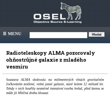
MENU
III
Radioteleskopy ALMA pozorovaly
ohňostrůjné galaxie z mladého
vesmíru
Soustava ALMA sledovala na milimetrových vlnách gravitačním
čočkováním zesílené, velmi jasné galaxie, staré kolem 12 miliard let.
Tehdy v nich bouřila nesmírně intenzivní tvorba hvězd, před kterou se
může jít Mléčná dráha klouzat.