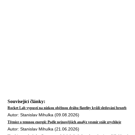
Související články:
Rocket Lab vypustí na nízkou oběžnou dráhu flatelity kvůli sledování hrozeb
Autor: Stanislav Mihulka (09.08.2026)
Třenice o temnou energii: Podle nejnovějších analýz vesmír stále zrychluje
Autor: Stanislav Mihulka (21.06.2026)