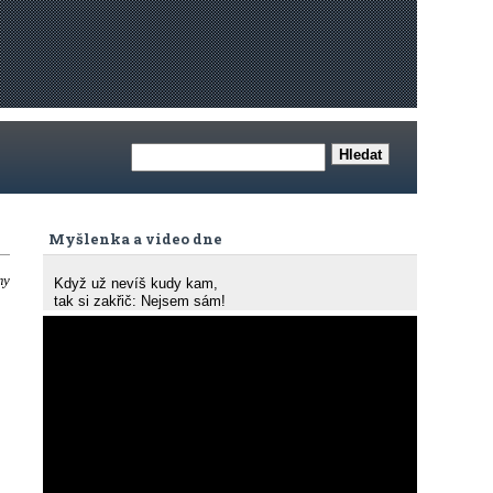
Myšlenka a video dne
my
Když už nevíš kudy kam,
tak si zakřič: Nejsem sám!