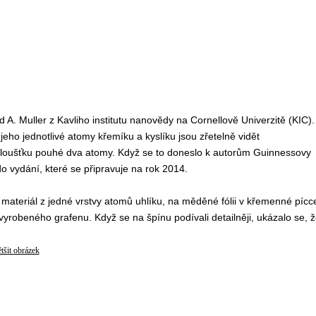
 A. Muller z Kavliho institutu nanovědy na Cornellově Univerzitě (KIC).
 jeho jednotlivé atomy křemíku a kyslíku jsou zřetelně vidět
 tloušťku pouhé dva atomy. Když se to doneslo k autorům Guinnessovy
do vydání, které se připravuje na rok 2014.
 materiál z jedné vrstvy atomů uhlíku, na měděné fólii v křemenné pícc
 z vyrobeného grafenu. Když se na špínu podívali detailněji, ukázalo se, 
tšit obrázek