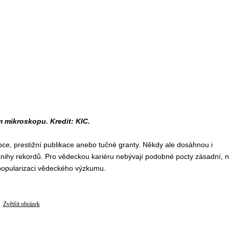
 mikroskopu. Kredit: KIC.
ce, prestižní publikace anebo tučné granty. Někdy ale dosáhnou i
knihy rekordů. Pro vědeckou kariéru nebývají podobné pocty zásadní, 
 popularizaci vědeckého výzkumu.
Zvětšit obrázek