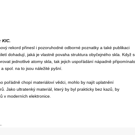
: KIC.
ový rekord přinesl i pozoruhodné odborné poznatky a také publikaci
letí dohadují, jaká je vlastně povaha struktura obyčejného skla. Když 
ovat jednotlivé atomy skla, tak jejich uspořádání nápadně připomínal
a spol. na to jsou náležité pyšní.
 pořádně chopí materiáloví vědci, mohlo by najít uplatnění
rů. Jako ultratenký materiál, který by byl prakticky bez kazů, by
ů v moderních elektronice.
1.