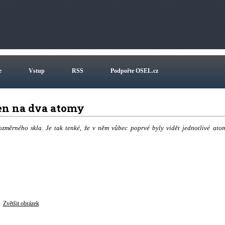
e
Vstup
RSS
Podpořte OSEL.cz
jen na dva atomy
ozměrného skla. Je tak tenké, že v něm vůbec poprvé byly vidět jednotlivé ato
Zvětšit obrázek