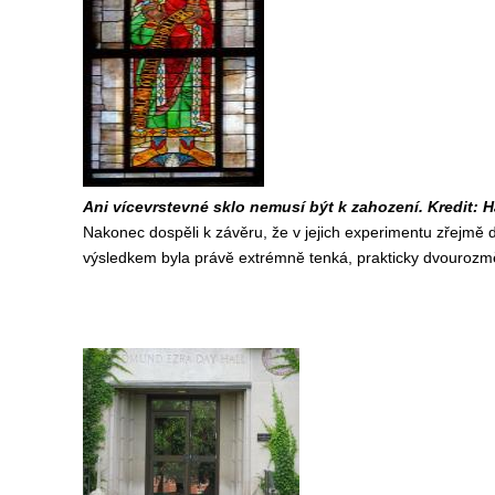
Ani vícevrstevné sklo nemusí být k zahození. Kredit
Nakonec dospěli k závěru, že v jejich experimentu zřejmě d
výsledkem byla právě extrémně tenká, prakticky dvourozmě