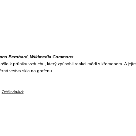
: Hans Bernhard, Wikimedia Commons.
ošlo k průniku vzduchu, který způsobil reakci mědi s křemenem. A její
rná vrstva skla na grafenu.
Zvětšit obrázek