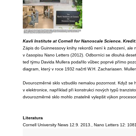
Kavli Institute at Cornell for Nanoscale Science. Kredit
Zápis do Guinnessovy knihy rekordů není k zahození, ale n
v časopisu Nano Letters (2012). Odborníci se dlouhá deseti
teď týmu Davida Mullera podařilo vůbec poprvé přímo pozor
diagram, který v roce 1932 načrtl W.H. Zachariasen. Muller 
Dvourozměrné sklo vzbudilo nemalou pozornost. Když se ho
v elektronice, například při konstrukci nových typů tranzisto
dvourozměrné sklo mohlo znatelně vylepšit výkon procesor
Literatura
Cornell University News 12.9. 2013., Nano Letters 12: 108