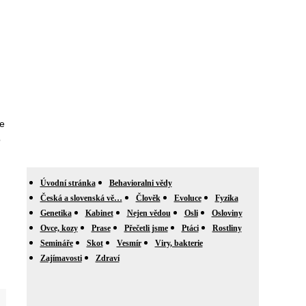
se
o
Úvodní stránka
Behavioralni vědy
Česká a slovenská vě…
Člověk
Evoluce
Fyzika
Genetika
Kabinet
Nejen vědou
Osli
Osloviny
Ovce, kozy
Prase
Přečetli jsme
Ptáci
Rostliny
Semináře
Skot
Vesmír
Viry, bakterie
Zajímavosti
Zdraví