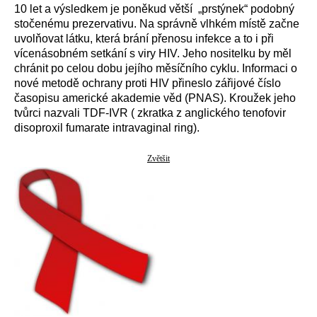
10 let a výsledkem je poněkud větší „prstýnek“ podobný
stočenému prezervativu. Na správně vlhkém místě začne
uvolňovat látku, která brání přenosu infekce a to i při
vícenásobném setkání s viry HIV. Jeho nositelku by měl
chránit po celou dobu jejího měsíčního cyklu. Informaci o
nové metodě ochrany proti HIV přineslo zářijové číslo
časopisu americké akademie věd (PNAS). Kroužek jeho
tvůrci nazvali TDF-IVR ( zkratka z anglického tenofovir
disoproxil fumarate intravaginal ring).
Zvětšit