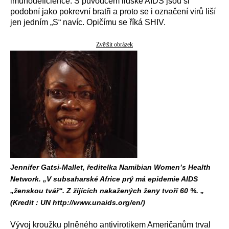
imunodeficience. S původcem lidské AIDS jsou si
podobní jako pokrevní bratři a proto se i označení virů liší
jen jedním „S“ navíc. Opičímu se říká SHIV.
Zvětšit obrázek
Jennifer Gatsi-Mallet, ředitelka Namibian Women’s Health
Network. „V subsaharské Africe prý má epidemie AIDS
„ženskou tvář“. Z žijících nakažených ženy tvoří 60 %. „
(Kredit : UN http://www.unaids.org/en/)
Vývoj kroužku plněného antivirotikem Američanům trval