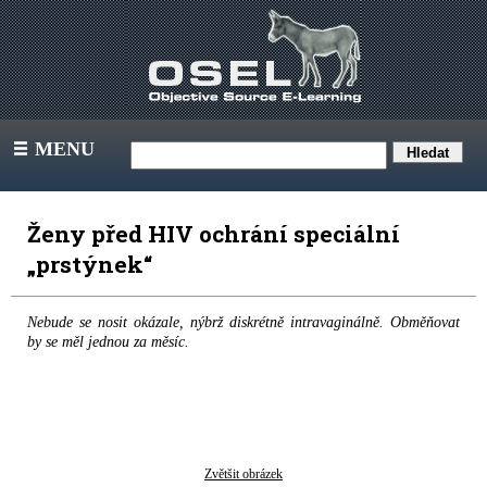
MENU
III
Ženy před HIV ochrání speciální
„prstýnek“
Nebude se nosit okázale, nýbrž diskrétně intravaginálně. Obměňovat
by se měl jednou za měsíc.
Zvětšit obrázek