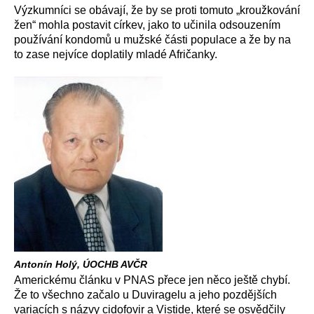
Výzkumníci se obávají, že by se proti tomuto „kroužkování
žen“ mohla postavit církev, jako to učinila odsouzením
používání kondomů u mužské části populace a že by na
to zase nejvíce doplatily mladé Afričanky.
Antonín Holý, ÚOCHB AVČR
Americkému článku v PNAS přece jen něco ještě chybí.
Že to všechno začalo u Duviragelu a jeho pozdějších
variacích s názvy cidofovir a Vistide, které se osvědčily