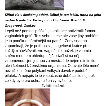
Šiřitel zla v českém podání. Ďábel je ten ležící, noha na jeho
ňadrech patří Sv. Prokopovi z Chotouně. Kredit: D.
Gregorová, Osel.cz
Lepší než pomocí prášků, je aplikace antivirotik formou
vaginálních gelů. To s sebou nese ale zase jiný problém,
je to poněkud náročnější na paměť. Ženy snadno
zapomínají, že je potřeba si jí nagelovat krátce před
každým návštěvníkem. Vaginální kroužek je v tomto
směru mnohem ohleduplnější, stačí si na něj
vzpomenout jen jednou za měsíc. Jde nejen o intimitu,
ale i šetrnost k ženskému organismu. Otravuje tělo méně,
než již zmíněné polykání velkých dávek v podobě
pilulek. A nejspíš to je v současné době asi to nejlepší,
co kdy bylo pro ochranu žen vymyšleno.
Zvětšit obrázek