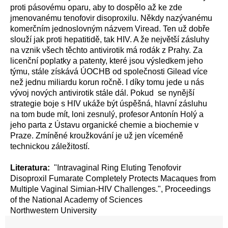
proti pásovému oparu, aby to dospělo až ke zde
jmenovanému tenofovir disoproxilu. Někdy nazývanému
komerčním jednoslovným názvem Viread. Ten už dobře
slouží jak proti hepatitidě, tak HIV. A že největší zásluhy
na vznik všech těchto antivirotik má rodák z Prahy. Za
licenční poplatky a patenty, které jsou výsledkem jeho
týmu, stále získává ÚOCHB od společnosti Gilead více
než jednu miliardu korun ročně. I díky tomu jede u nás
vývoj nových antivirotik stále dál. Pokud se nynější
strategie boje s HIV ukáže být úspěšná, hlavní zásluhu
na tom bude mít, loni zesnulý, profesor Antonín Holý a
jeho parta z Ústavu organické chemie a biochemie v
Praze. Zmíněné kroužkování je už jen víceméně
technickou záležitostí.
Literatura:
"Intravaginal Ring Eluting Tenofovir
Disoproxil Fumarate Completely Protects Macaques from
Multiple Vaginal Simian-HIV Challenges.", Proceedings
of the National Academy of Sciences
Northwestern University