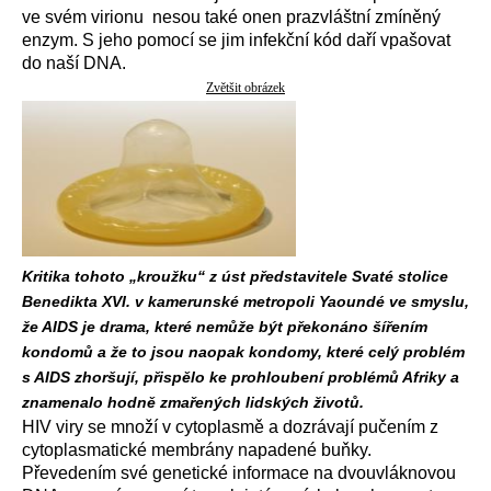
ve svém virionu nesou také onen prazvláštní zmíněný
enzym. S jeho pomocí se jim infekční kód daří vpašovat
do naší DNA.
Zvětšit obrázek
Kritika tohoto „kroužku“ z úst představitele Svaté stolice
Benedikta XVI. v kamerunské metropoli Yaoundé ve smyslu,
že AIDS je drama, které nemůže být překonáno šířením
kondomů a že to jsou naopak kondomy, které celý problém
s AIDS zhoršují, přispělo ke prohloubení problémů Afriky a
znamenalo hodně zmařených lidských životů.
HIV viry se množí v cytoplasmě a dozrávají pučením z
cytoplasmatické membrány napadené buňky.
Převedením své genetické informace na dvouvláknovou