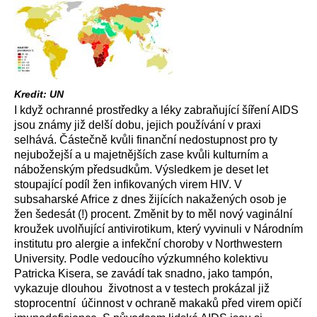
Kredit: UN
I když ochranné prostředky a léky zabraňující šíření AIDS
jsou známy již delší dobu, jejich používání v praxi
selhává. Částečně kvůli finanční nedostupnost pro ty
nejubožejší a u majetnějších zase kvůli kulturním a
náboženským předsudkům. Výsledkem je deset let
stoupající podíl žen infikovaných virem HIV. V
subsaharské Africe z dnes žijících nakažených osob je
žen šedesát (!) procent. Změnit by to měl nový vaginální
kroužek uvolňující antivirotikum, který vyvinuli v Národním
institutu pro alergie a infekční choroby v Northwestern
University. Podle vedoucího výzkumného kolektivu
Patricka Kisera, se zavádí tak snadno, jako tampón,
vykazuje dlouhou životnost a v testech prokázal již
stoprocentní účinnost v ochraně makaků před virem opičí