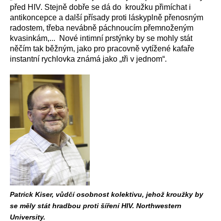
před HIV. Stejně dobře se dá do kroužku přimíchat i
antikoncepce a další přísady proti láskyplně přenosným
radostem, třeba nevábně páchnoucím přemnoženým
kvasinkám,... Nové intimní prstýnky by se mohly stát
něčím tak běžným, jako pro pracovně vytížené kafaře
instantní rychlovka známá jako „tři v jednom“.
Patrick Kiser, vůdčí osobnost kolektivu, jehož kroužky by
se měly stát hradbou proti šíření HIV. Northwestern
University.