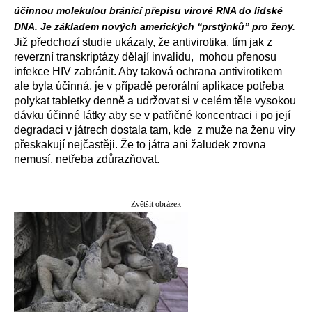
účinnou molekulou bránící přepisu virové RNA do lidské
DNA. Je základem nových amerických “prstýnků” pro ženy.
Již předchozí studie ukázaly, že antivirotika, tím jak z
reverzní transkriptázy dělají invalidu, mohou přenosu
infekce HIV zabránit. Aby taková ochrana antivirotikem
ale byla účinná, je v případě perorální aplikace potřeba
polykat tabletky denně a udržovat si v celém těle vysokou
dávku účinné látky aby se v patřičné koncentraci i po její
degradaci v játrech dostala tam, kde z muže na ženu viry
přeskakují nejčastěji. Že to játra ani žaludek zrovna
nemusí, netřeba zdůrazňovat.
Zvětšit obrázek