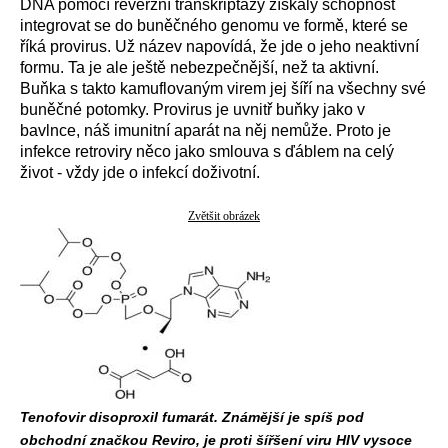
DNA pomocí reverzní transkriptázy získaly schopnost
integrovat se do buněčného genomu ve formě, které se
říká provirus. Už název napovídá, že jde o jeho neaktivní
formu. Ta je ale ještě nebezpečnější, než ta aktivní.
Buňka s takto kamuflovaným virem jej šíří na všechny své
buněčné potomky. Provirus je uvnitř buňky jako v
bavlnce, náš imunitní aparát na něj nemůže. Proto je
infekce retroviry něco jako smlouva s ďáblem na celý
život - vždy jde o infekcí doživotní.
Zvětšit obrázek
Tenofovir disoproxil fumarát. Známější je spíš pod
obchodní značkou Reviro, je proti šířšení viru HIV vysoce