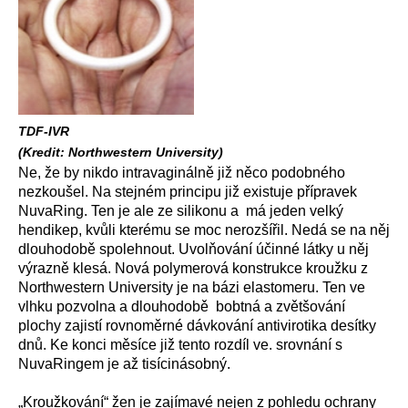
TDF-IVR
(Kredit: Northwestern University)
Ne, že by nikdo intravaginálně již něco podobného
nezkoušel. Na stejném principu již existuje přípravek
NuvaRing. Ten je ale ze silikonu a má jeden velký
hendikep, kvůli kterému se moc nerozšířil. Nedá se na něj
dlouhodobě spolehnout. Uvolňování účinné látky u něj
výrazně klesá. Nová polymerová konstrukce kroužku z
Northwestern University je na bázi elastomeru. Ten ve
vlhku pozvolna a dlouhodobě bobtná a zvětšování
plochy zajistí rovnoměrné dávkování antivirotika desítky
dnů. Ke konci měsíce již tento rozdíl ve. srovnání s
NuvaRingem je až tisícinásobný.
„Kroužkování“ žen je zajímavé nejen z pohledu ochrany