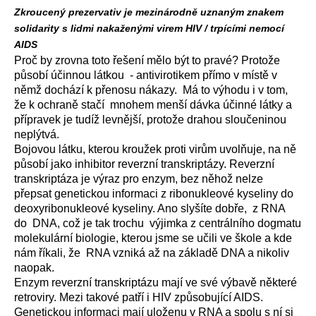
Zkroucený prezervativ je mezinárodně uznaným znakem
solidarity s lidmi nakaženými virem HIV / trpícími nemocí
AIDS
Proč by zrovna toto řešení mělo být to pravé? Protože
působí účinnou látkou - antivirotikem přímo v místě v
němž dochází k přenosu nákazy. Má to výhodu i v tom,
že k ochraně stačí mnohem menší dávka účinné látky a
přípravek je tudíž levnější, protože drahou sloučeninou
neplýtvá.
Bojovou látku, kterou kroužek proti virům uvolňuje, na ně
působí jako inhibitor reverzní transkriptázy. Reverzní
transkriptáza je výraz pro enzym, bez něhož nelze
přepsat genetickou informaci z ribonukleové kyseliny do
deoxyribonukleové kyseliny. Ano slyšíte dobře, z RNA
do DNA, což je tak trochu výjimka z centrálního dogmatu
molekulární biologie, kterou jsme se učili ve škole a kde
nám říkali, že RNA vzniká až na základě DNA a nikoliv
naopak.
Enzym reverzní transkriptázu mají ve své výbavě některé
retroviry. Mezi takové patří i HIV způsobující AIDS.
Genetickou informaci mají uloženu v RNA a spolu s ní si