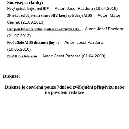
Související články:
Autor: Josef Pazdera (19.04.2018)
Nový způsob boje proti HIV
Autor: Matej
30 rokov od objavenia vírusu HIV, ktorý spôsobuje AIDS
Čiernik (21.09.2013)
Autor: Josef Pazdera
Dvě jsou lepší než jedna, platí u nakažených HIV
(21.07.2012)
Autor: Josef Pazdera
Proč někdo AIDS dostane a jiný ne
(10.05.2010)
Autor: Josef Pazdera (01.04.2009)
Na AIDS s tabákem
Diskuze:
Diskuze je otevřená pouze 7dní od zvěřejnění příspěvku nebo
na povolení redakce