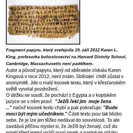
Fragment papyru, který zveřejnila 19. září 2012 Karen L.
King, profesorka bohoslovectví na Harvard Divinity School,
Cambridge, Massachusetts není padělkem.
Autor a původ papyru, který od sběratele získala Karen
Kingová v roce 2012, není znám. Sběratel chtěl zůstat v
anonymitě. Jde o malý kousek textu, který v křesťanském
světě vyvolal pozdvižení.
O útržku se soudí, že pochází z Egypta a v koptském
jazyce se v něm praví:
"Ježíš řekl jim moje žena
..."
načež
kousek textu chybí a pak pokračuje:
"Bude
moci být mým učedníkem."
Části textu jsou tak blízko
sebe, že je lze jen těžko nedávat do souvislosti. To ale
zavdává příčinu myslet si, že Ježíš byl ženatý, což do
pojetí křesťanství vnáší nový prvek a nastoluje otázky