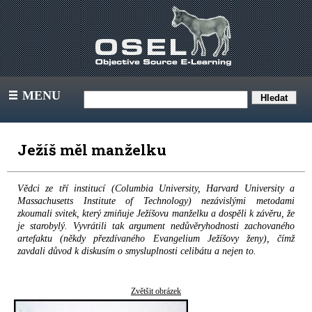
MENU
III
Ježíš měl manželku
Vědci ze tří institucí (Columbia University, Harvard University a
Massachusetts Institute of Technology) nezávislými metodami
zkoumali svitek, který zmiňuje Ježíšovu manželku a dospěli k závěru, že
je starobylý. Vyvrátili tak argument nedůvěryhodnosti zachovaného
artefaktu (někdy přezdívaného Evangelium Ježíšovy ženy), čímž
zavdali důvod k diskusím o smysluplnosti celibátu a nejen to.
Zvětšit obrázek