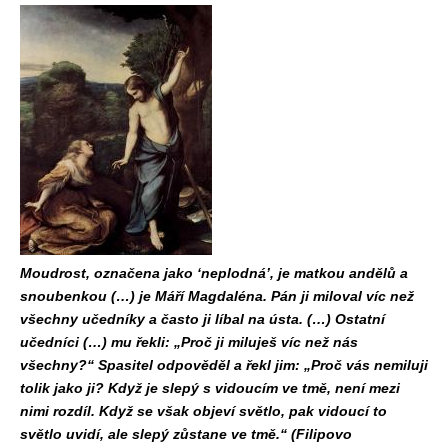
Moudrost, označena jako ‘neplodná’, je matkou andělů a
snoubenkou (…) je Máří Magdaléna. Pán ji miloval víc než
všechny učedníky a často ji líbal na ústa. (…) Ostatní
učedníci (…) mu řekli: „Proč ji miluješ víc než nás
všechny?“ Spasitel odpověděl a řekl jim: „Proč vás nemiluji
tolik jako ji? Když je slepý s vidoucím ve tmě, není mezi
nimi rozdíl. Když se však objeví světlo, pak vidoucí to
světlo uvidí, ale slepý zůstane ve tmě.“ (Filipovo