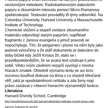
nezávislými metodami. Radiokarbonovým datováním
papyru a zkoumáním inkoustu pomocí Micro-Ramanovy
spektroskopie. Testování prováděly tři týmy odborníků. Na
Columbia University, Harvard University a Massachusetts
Institute of Technology.
Chemické složení a stupeň oxidace zkoumaného
materiálu odpovídají starým papyrům, například
fragmentu z Janova evangelia o jehož pravosti se
nepochybuje. Tím, že pergamen i písmo na něm byly jako
podvod vyloučeny a že stáří dokumentu je datováno do
doby blízké kdy Ježíš Kristus žil, stalo se i
pravděpodobnějším, že se psaný text vztahuje k jeho
sobě. Vědci svým závěrem nejspíš vyvolají v mnoha
hlavách zmatek. Ohledně významu textu se asi brzo
rozvinou bouřlivé diskuse na téma v co vlastně křesťané
věří, jaká je opodstatněnost celibátu a zda ženy mají
právo zastávat v církevní hierarchii významnější funkce.
Literatura
:
Harvard Divinity School, Cambridge
http://gospelofjesusswife.hds.harvard.edu/testing-indicates-gospel-jesuss-wife-
papyrus-fragment-be-ancient