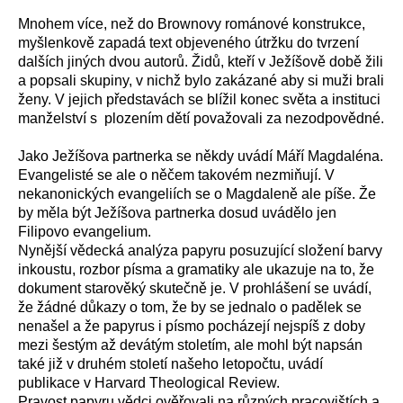
Mnohem více, než do Brownovy románové konstrukce,
myšlenkově zapadá text objeveného útržku do tvrzení
dalších jiných dvou autorů. Židů, kteří v Ježíšově době žili
a popsali skupiny, v nichž bylo zakázané aby si muži brali
ženy. V jejich představách se blížil konec světa a instituci
manželství s plozením dětí považovali za nezodpovědné.
Jako Ježíšova partnerka se někdy uvádí Máří Magdaléna.
Evangelisté se ale o něčem takovém nezmiňují. V
nekanonických evangeliích se o Magdaleně ale píše. Že
by měla být Ježíšova partnerka dosud uvádělo jen
Filipovo evangelium.
Nynější vědecká analýza papyru posuzující složení barvy
inkoustu, rozbor písma a gramatiky ale ukazuje na to, že
dokument starověký skutečně je. V prohlášení se uvádí,
že žádné důkazy o tom, že by se jednalo o padělek se
nenašel a že papyrus i písmo pocházejí nejspíš z doby
mezi šestým až devátým stoletím, ale mohl být napsán
také již v druhém století našeho letopočtu, uvádí
publikace v Harvard Theological Review.
Pravost papyru vědci ověřovali na různých pracovištích a