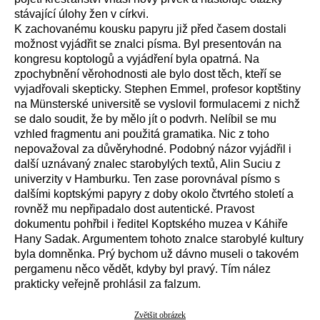
stávající úlohy žen v církvi.
K zachovanému kousku papyru již před časem dostali
možnost vyjádřit se znalci písma. Byl presentován na
kongresu koptologů a vyjádření byla opatrná. Na
zpochybnění věrohodnosti ale bylo dost těch, kteří se
vyjadřovali skepticky. Stephen Emmel, profesor koptštiny
na Münsterské universitě se vyslovil formulacemi z nichž
se dalo soudit, že by mělo jít o podvrh. Nelíbil se mu
vzhled fragmentu ani použitá gramatika. Nic z toho
nepovažoval za důvěryhodné. Podobný názor vyjádřil i
další uznávaný znalec starobylých textů, Alin Suciu z
univerzity v Hamburku. Ten zase porovnával písmo s
dalšími koptskými papyry z doby okolo čtvrtého století a
rovněž mu nepřipadalo dost autentické. Pravost
dokumentu pohřbil i ředitel Koptského muzea v Káhiře
Hany Sadak. Argumentem tohoto znalce starobylé kultury
byla domněnka. Prý bychom už dávno museli o takovém
pergamenu něco vědět, kdyby byl pravý. Tím nález
prakticky veřejně prohlásil za falzum.
Zvětšit obrázek