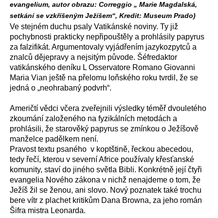
evangelium, autor obrazu: Correggio „ Marie Magdalská,
setkání se vzkříšeným Ježíšem“, Kredit: Museum Prado)
Ve stejném duchu psaly Vatikánské noviny. Ty již
pochybnosti prakticky nepřipouštěly a prohlásily papyrus
za falzifikát. Argumentovaly vyjádřením jazykozpytců a
znalců dějepravy a nejsitým původe. Šéfredaktor
vatikánského deníku L Osservatore Romano Giovanni
Maria Vian ještě na přelomu loňského roku tvrdil, že se
jedná o „neohrabaný podvrh“.
Američtí vědci včera zveřejnili výsledky téměř dvouletého
zkoumání založeného na fyzikálních metodách a
prohlásili, že starověký papyrus se zmínkou o Ježíšově
manželce padělkem není.
Pravost textu psaného v koptštině, řeckou abecedou,
tedy řečí, kterou v severní Africe používaly křesťanské
komunity, staví do jiného světla Bibli. Konkrétně její čtyři
evangelia Nového zákona v nichž nenajdeme o tom, že
Ježíš žil se ženou, ani slovo. Nový poznatek také trochu
bere vítr z plachet kritikům Dana Browna, za jeho román
Šifra mistra Leonarda.