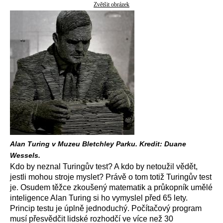
Zvětšit obrázek
Alan Turing v Muzeu Bletchley Parku. Kredit: Duane
Wessels.
Kdo by neznal Turingův test? A kdo by netoužil vědět,
jestli mohou stroje myslet? Právě o tom totiž Turingův test
je. Osudem těžce zkoušený matematik a průkopník umělé
inteligence Alan Turing si ho vymyslel před 65 lety.
Princip testu je úplně jednoduchý. Počítačový program
musí přesvědčit lidské rozhodčí ve více než 30