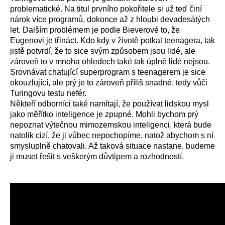
problematické. Na titul prvního pokořitele si už teď činí
nárok více programů, dokonce až z hloubi devadesátých
let. Dalším problémem je podle Bieverové to, že
Eugenovi je třináct. Kdo kdy v životě potkal teenagera, tak
jistě potvrdí, že to sice svým způsobem jsou lidé, ale
zároveň to v mnoha ohledech také tak úplně lidé nejsou.
Srovnávat chatující superprogram s teenagerem je sice
okouzlující, ale prý je to zároveň příliš snadné, tedy vůči
Turingovu testu nefér.
Někteří odborníci také namítají, že používat lidskou mysl
jako měřítko inteligence je zpupné. Mohli bychom prý
nepoznat výtečnou mimozemskou inteligenci, která bude
natolik cizí, že ji vůbec nepochopíme, natož abychom s ní
smysluplně chatovali. Až taková situace nastane, budeme
ji muset řešit s veškerým důvtipem a rozhodností.