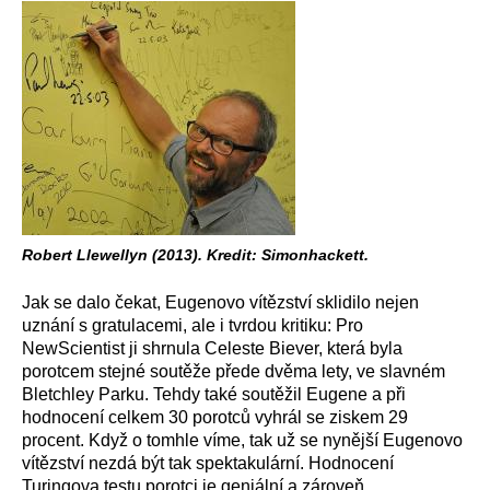
Robert Llewellyn (2013). Kredit: Simonhackett.
Jak se dalo čekat, Eugenovo vítězství sklidilo nejen
uznání s gratulacemi, ale i tvrdou kritiku: Pro
NewScientist ji shrnula Celeste Biever, která byla
porotcem stejné soutěže přede dvěma lety, ve slavném
Bletchley Parku. Tehdy také soutěžil Eugene a při
hodnocení celkem 30 porotců vyhrál se ziskem 29
procent. Když o tomhle víme, tak už se nynější Eugenovo
vítězství nezdá být tak spektakulární. Hodnocení
Turingova testu porotci je geniální a zároveň