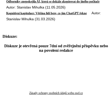
Odborníky znepokojila AI, která se dokáže zkopírovat do jiného počítače
Autor: Stanislav Mihulka (11.05.2026)
Autor:
Kognitivní kapitulace: Většina lidí bere, co jim ChatGPT řekne
Stanislav Mihulka (31.03.2026)
Diskuze:
Diskuze je otevřená pouze 7dní od zvěřejnění příspěvku nebo
na povolení redakce
Zásady ochrany osobních údajů webu osel.cz