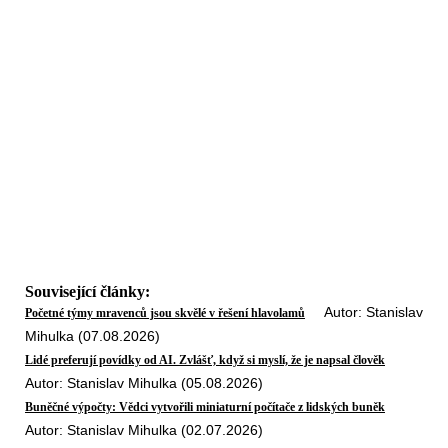
Související články:
Autor: Stanislav
Početné týmy mravenců jsou skvělé v řešení hlavolamů
Mihulka (07.08.2026)
Lidé preferují povídky od AI. Zvlášť, když si myslí, že je napsal člověk
Autor: Stanislav Mihulka (05.08.2026)
Buněčné výpočty: Vědci vytvořili miniaturní počítače z lidských buněk
Autor: Stanislav Mihulka (02.07.2026)