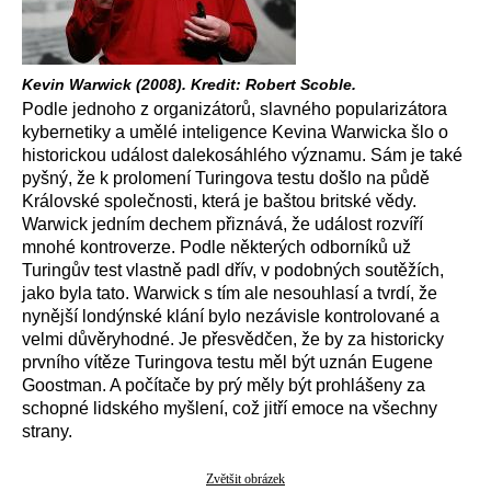
Kevin Warwick (2008). Kredit: Robert Scoble.
Podle jednoho z organizátorů, slavného popularizátora
kybernetiky a umělé inteligence Kevina Warwicka šlo o
historickou událost dalekosáhlého významu. Sám je také
pyšný, že k prolomení Turingova testu došlo na půdě
Královské společnosti, která je baštou britské vědy.
Warwick jedním dechem přiznává, že událost rozvíří
mnohé kontroverze. Podle některých odborníků už
Turingův test vlastně padl dřív, v podobných soutěžích,
jako byla tato. Warwick s tím ale nesouhlasí a tvrdí, že
nynější londýnské klání bylo nezávisle kontrolované a
velmi důvěryhodné. Je přesvědčen, že by za historicky
prvního vítěze Turingova testu měl být uznán Eugene
Goostman. A počítače by prý měly být prohlášeny za
schopné lidského myšlení, což jitří emoce na všechny
strany.
Zvětšit obrázek