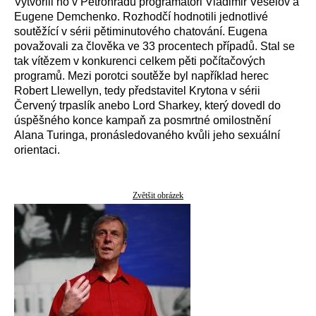
Vytvořili ho v Petrohradu programátoři Vladimir Veselov a
Eugene Demchenko. Rozhodčí hodnotili jednotlivé
soutěžící v sérii pětiminutového chatování. Eugena
považovali za člověka ve 33 procentech případů. Stal se
tak vítězem v konkurenci celkem pěti počítačových
programů. Mezi porotci soutěže byl například herec
Robert Llewellyn, tedy představitel Krytona v sérii
Červený trpaslík anebo Lord Sharkey, který dovedl do
úspěšného konce kampaň za posmrtné omilostnění
Alana Turinga, pronásledovaného kvůli jeho sexuální
orientaci.
Zvětšit obrázek