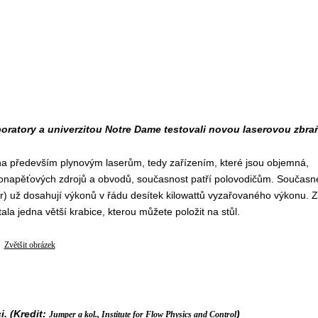
oratory a univerzitou Notre Dame testovali novou laserovou zbra
a především plynovým laserům, tedy zařízením, které jsou objemná,
konapěťových zdrojů a obvodů, současnost patří polovodičům. Současn
ser) už dosahují výkonů v řádu desítek kilowattů vyzařovaného výkonu. 
ala jedna větší krabice, kterou můžete položit na stůl.
Zvětšit obrázek
i. (Kredit:
)
Jumper a kol., Institute for Flow Physics and Control