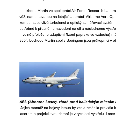
Lockheed Martin ve spolupráci Air Force Research Laborat
věž, namontovanou na létající laboratoři Airborne Aero Opti
kompenzace vlivů turbulencí a optický zaměřovací systém la
potřebné k přesnému navedení na cíl a následnému výstřel
– volně přeloženo adaptivní řízení paprsku ve vzduchu) má 
360°. Locheed Martin spol s Boeingem jsou průkopníci v ob
ABL (Airborne Laser), zbraň proti balistickým raketám
Jejich montáž na bojový letoun by zcela změnila pravidla l
laserem a projektilovou zbraní je v rychlosti výstřelu. Laser