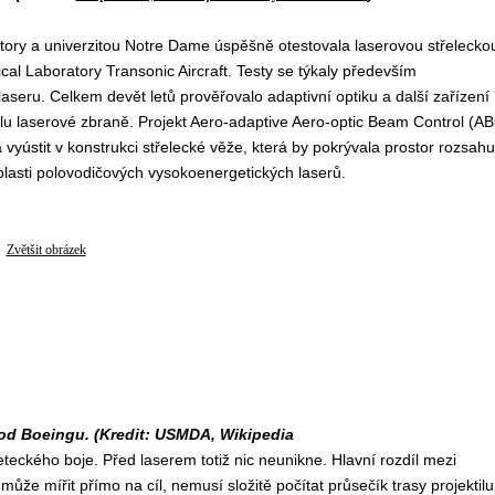
ory a univerzitou Notre Dame úspěšně otestovala laserovou střelecko
cal Laboratory Transonic Aircraft. Testy se týkaly především
seru. Celkem devět letů prověřovalo adaptivní optiku a další zařízení
u laserové zbraně. Projekt Aero-adaptive Aero-optic Beam Control (A
vyústit v konstrukci střelecké věže, která by pokrývala prostor rozsahu
lasti polovodičových vysokoenergetických laserů.
Zvětšit obrázek
 od Boeingu. (Kredit: USMDA, Wikipedia
eteckého boje. Před laserem totiž nic neunikne. Hlavní rozdíl mezi
 může mířit přímo na cíl, nemusí složitě počítat průsečík trasy projektilu