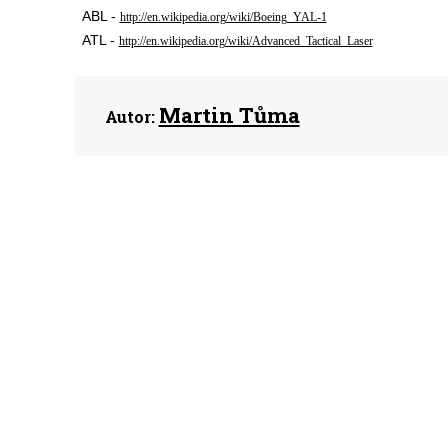
ABL -
http://en.wikipedia.org/wiki/Boeing_YAL-1
ATL -
http://en.wikipedia.org/wiki/Advanced_Tactical_Laser
Martin Tůma
Autor: