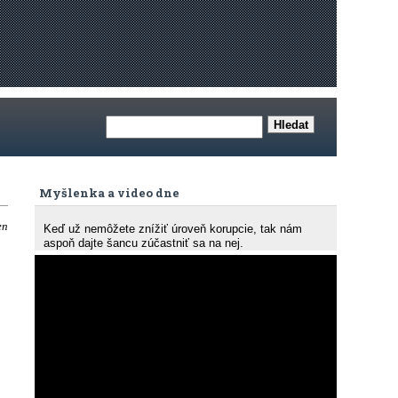
Myšlenka a video dne
en
Keď už nemôžete znížiť úroveň korupcie, tak nám
aspoň dajte šancu zúčastniť sa na nej.