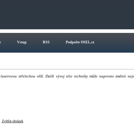
e
Vstup
RSS
Podpořte OSEL.cz
aserovou střeleckou věží. Další vývoj této techniky může naprosto změnit nej
Zvětšit obrázek