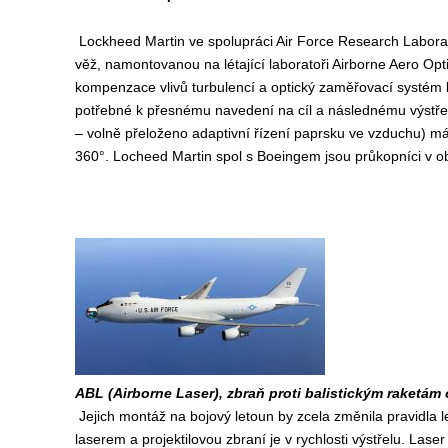
Lockheed Martin ve spolupráci Air Force Research Laborat
věž, namontovanou na létající laboratoři Airborne Aero Opti
kompenzace vlivů turbulencí a optický zaměřovací systém la
potřebné k přesnému navedení na cíl a následnému výstřel
– volně přeloženo adaptivní řízení paprsku ve vzduchu) má 
360°. Locheed Martin spol s Boeingem jsou průkopníci v ob
ABL (Airborne Laser), zbraň proti balistickým raketám
Jejich montáž na bojový letoun by zcela změnila pravidla l
laserem a projektilovou zbraní je v rychlosti výstřelu. Laser