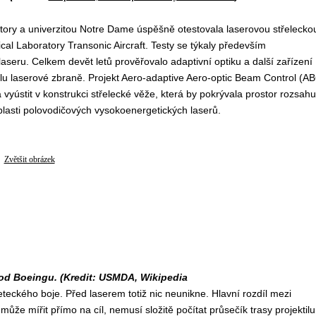
ory a univerzitou Notre Dame úspěšně otestovala laserovou střelecko
cal Laboratory Transonic Aircraft. Testy se týkaly především
seru. Celkem devět letů prověřovalo adaptivní optiku a další zařízení
u laserové zbraně. Projekt Aero-adaptive Aero-optic Beam Control (A
vyústit v konstrukci střelecké věže, která by pokrývala prostor rozsahu
lasti polovodičových vysokoenergetických laserů.
Zvětšit obrázek
 od Boeingu. (Kredit: USMDA, Wikipedia
eteckého boje. Před laserem totiž nic neunikne. Hlavní rozdíl mezi
 může mířit přímo na cíl, nemusí složitě počítat průsečík trasy projektilu