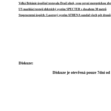
Velká Británie úspěšně testovala Dračí oheň, svou první energetickou zb
Au
US mariňáci testují elektrický systém SPECTER s dosahem 30 metrů
Stoprocentní úspěch: Laserový systém ATHENA sundal všech pět dronů
Diskuze:
Diskuze je otevřená pouze 7dní od