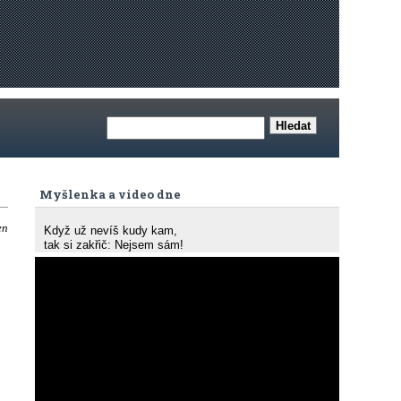
Myšlenka a video dne
en
Když už nevíš kudy kam,
tak si zakřič: Nejsem sám!