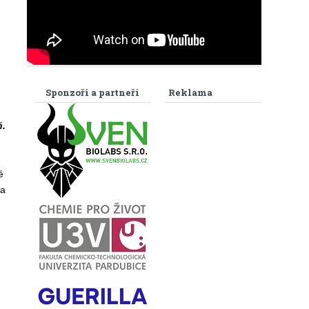
Sponzoři a partneři
Reklama
ň.
é
Za