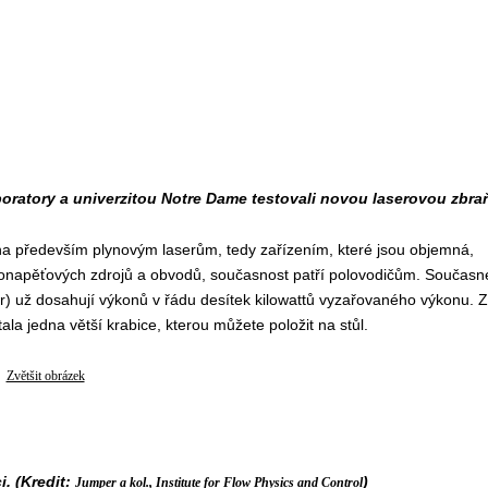
oratory a univerzitou Notre Dame testovali novou laserovou zbra
a především plynovým laserům, tedy zařízením, které jsou objemná,
konapěťových zdrojů a obvodů, současnost patří polovodičům. Současn
ser) už dosahují výkonů v řádu desítek kilowattů vyzařovaného výkonu. 
ala jedna větší krabice, kterou můžete položit na stůl.
Zvětšit obrázek
i. (Kredit:
)
Jumper a kol., Institute for Flow Physics and Control