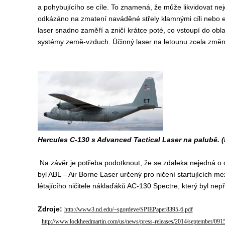
a pohybujícího se cíle. To znamená, že může likvidovat nejen
odkázáno na zmatení naváděné střely klamnými cíli nebo el
laser snadno zaměří a zničí krátce poté, co vstoupí do oblas
systémy země-vzduch. Účinný laser na letounu zcela změní
Hercules C-130 s Advanced Tactical Laser na palubě. (K
Na závěr je potřeba podotknout, že se zdaleka nejedná o ojed
byl ABL – Air Borne Laser určený pro ničení startujících me
létajícího ničitele náklaďáků AC-130 Spectre, který byl n
Zdroje:
http://www3.nd.edu/~sgordeye/SPIEPaper8395-6.pdf
http://www.lockheedmartin.com/us/news/press-releases/2014/september/0915-