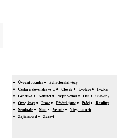
Úvodní stránka
Behavioralni vědy
Česká a slovenská vě…
Člověk
Evoluce
Fyzika
Genetika
Kabinet
Nejen vědou
Osli
Osloviny
Ovce, kozy
Prase
Přečetli jsme
Ptáci
Rostliny
Semináře
Skot
Vesmír
Viry, bakterie
Zajímavosti
Zdraví