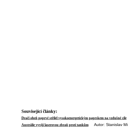
Související články:
Dračí oheň poprvé střílel vysokoenergetickým paprskem na vzdušné cíle
Autor: Stanislav Mi
Austrálie vyvíjí laserovou zbraň proti tankům