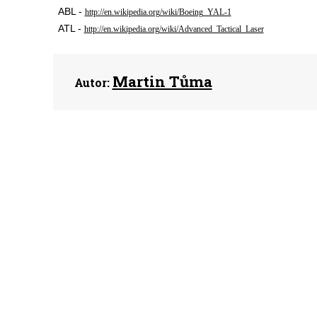
ABL -
http://en.wikipedia.org/wiki/Boeing_YAL-1
ATL -
http://en.wikipedia.org/wiki/Advanced_Tactical_Laser
Martin Tůma
Autor: