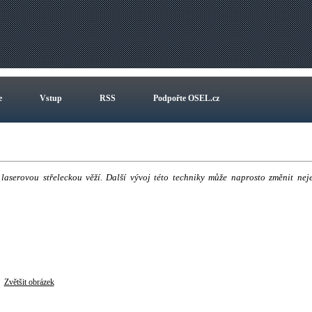
e
Vstup
RSS
Podpořte OSEL.cz
aserovou střeleckou věží. Další vývoj této techniky může naprosto změnit nej
Zvětšit obrázek