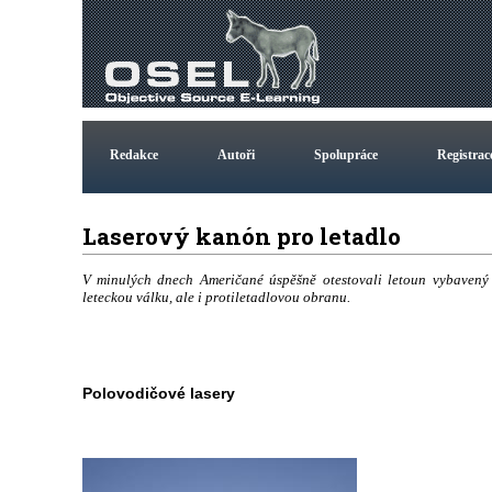
Redakce
Autoři
Spolupráce
Registrac
Laserový kanón pro letadlo
V minulých dnech Američané úspěšně otestovali letoun vybavený l
leteckou válku, ale i protiletadlovou obranu.
Polovodičové lasery