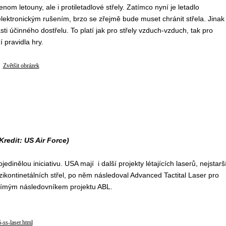
om letouny, ale i protiletadlové střely. Zatímco nyní je letadlo
ektronickým rušením, brzo se zřejmě bude muset chránit střela. Jinak 
ti účinného dostřelu. To platí jak pro střely vzduch-vzduch, tak pro
 pravidla hry.
Zvětšit obrázek
redit: US Air Force)
inělou iniciativu. USA mají i další projekty létajících laserů, nejstarš
zikontinetálních střel, po něm následoval Advanced Tactital Laser pro
epřímým následovníkem projektu ABL.
ss-laser.html