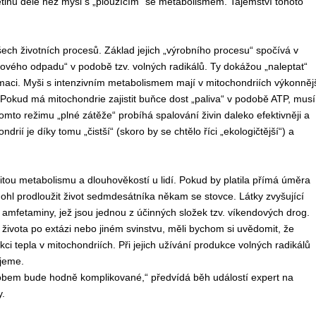
třetinu déle než myši s „ploužícím“ se metabolismem. Tajemství tohoto
ech životních procesů. Základ jejich „výrobního procesu“ spočívá v
lového odpadu“ v podobě tzv. volných radikálů. Ty dokážou „naleptat“
aci. Myši s intenzivním metabolismem mají v mitochondriích výkonněj
Pokud má mitochondrie zajistit buňce dost „paliva“ v podobě ATP, musí
mto režimu „plné zátěže“ probíhá spalování živin daleko efektivněji a
ií je díky tomu „čistší“ (skoro by se chtělo říci „ekologičtější“) a
tou metabolismu a dlouhověkostí u lidí. Pokud by platila přímá úměra
l prodloužit život sedmdesátníka někam se stovce. Látky zvyšující
d amfetaminy, jež jsou jednou z účinných složek tzv. víkendových drog.
ivota po extázi nebo jiném svinstvu, měli bychom si uvědomit, že
i tepla v mitochondriích. Při jejich užívání produkce volných radikálů
jeme.
sobem bude hodně komplikované,“ předvídá běh událostí expert na
.