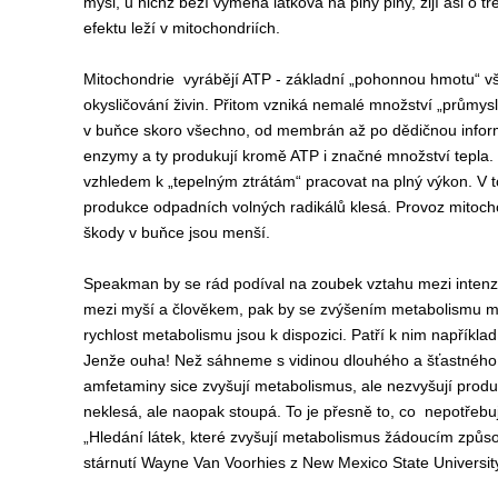
myši, u nichž běží výměna látková na plný plny, žijí asi o 
efektu leží v mitochondriích.
Mitochondrie
vyrábějí ATP - základní „pohonnou hmotu“ vš
okysličování živin. Přitom vzniká nemalé množství „průmys
v buňce skoro všechno, od membrán až po dědičnou inform
enzymy a ty produkují kromě ATP i značné množství tepla. 
vzhledem k „tepelným ztrátám“ pracovat na plný výkon. V to
produkce odpadních volných radikálů klesá. Provoz mitochondr
škody v buňce jsou menší.
Speakman by se rád podíval na zoubek vztahu mezi intenzi
mezi myší a člověkem, pak by se zvýšením metabolismu moh
rychlost metabolismu jsou k dispozici. Patří k nim napříkla
Jenže ouha! Než sáhneme s vidinou dlouhého a šťastného ž
amfetaminy sice zvyšují metabolismus, ale nezvyšují produkc
neklesá, ale naopak stoupá. To je přesně to, co
nepotřebu
„Hledání látek, které zvyšují metabolismus žádoucím způ
stárnutí Wayne Van Voorhies z New Mexico State University