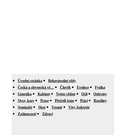
Úvodní stránka
Behavioralni vědy
Česká a slovenská vě…
Člověk
Evoluce
Fyzika
Genetika
Kabinet
Nejen vědou
Osli
Osloviny
Ovce, kozy
Prase
Přečetli jsme
Ptáci
Rostliny
Semináře
Skot
Vesmír
Viry, bakterie
Zajímavosti
Zdraví