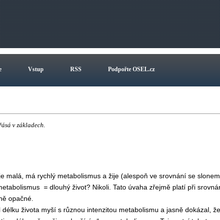
e
Vstup
RSS
Podpořte OSEL.cz
řásá v základech.
je malá, má rychlý metabolismus a žije (alespoň ve srovnání se slonem
 metabolismus
= dlouhý život? Nikoli. Tato úvaha zřejmě platí při srovná
sně opačné.
élku života myší s různou intenzitou metabolismu a jasně dokázal, ž