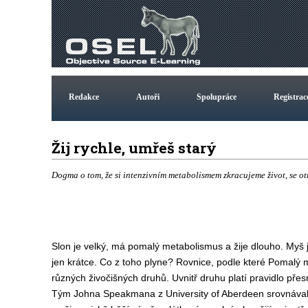
Redakce
Autoři
Spolupráce
Registrac
Žij rychle, umřeš starý
Dogma o tom, že si intenzivním metabolismem zkracujeme život, se ot
Slon je velký, má pomalý metabolismus a žije dlouho. Myš 
jen krátce. Co z toho plyne? Rovnice, podle které Pomalý
různých živočišných druhů. Uvnitř druhu platí pravidlo pře
Tým Johna Speakmana z University of Aberdeen srovnával d