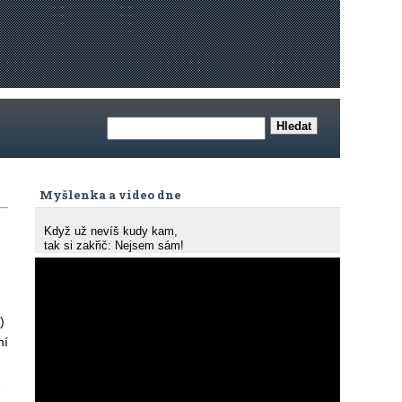
Myšlenka a video dne
Když už nevíš kudy kam,
tak si zakřič: Nejsem sám!
)
ní
e