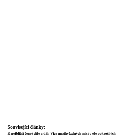
Související články:
K nejbližší černé díře a dál: Vize mezihvězdných misí v éře pokročilých