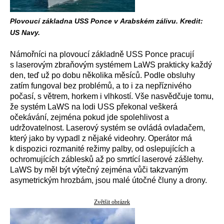
Plovoucí základna USS Ponce v Arabském zálivu. Kredit:
US Navy.
Námořníci na plovoucí základně USS Ponce pracují
s laserovým zbraňovým systémem LaWS prakticky každý
den, teď už po dobu několika měsíců. Podle obsluhy
zatím fungoval bez problémů, a to i za nepříznivého
počasí, s větrem, horkem i vlhkostí. Vše nasvědčuje tomu,
že systém LaWS na lodi USS překonal veškerá
očekávání, zejména pokud jde spolehlivost a
udržovatelnost. Laserový systém se ovládá ovladačem,
který jako by vypadl z nějaké videohry. Operátor má
k dispozici rozmanité režimy palby, od oslepujících a
ochromujících záblesků až po smrtící laserové zášlehy.
LaWS by měl být výtečný zejména vůči takzvaným
asymetrickým hrozbám, jsou malé útočné čluny a drony.
Zvětšit obrázek