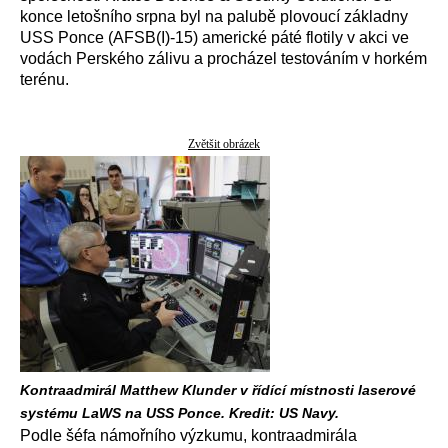
konce letošního srpna byl na palubě plovoucí základny
USS Ponce (AFSB(I)-15) americké páté flotily v akci ve
vodách Perského zálivu a procházel testováním v horkém
terénu.
Zvětšit obrázek
Kontraadmirál Matthew Klunder v řídící místnosti laserové
systému LaWS na USS Ponce. Kredit: US Navy.
Podle šéfa námořního výzkumu, kontraadmirála