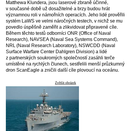
Matthewa Klundera, jsou laserové zbraně účinné,
v současné době už dosažitelné a brzy budou hrát
významnou roli v námořních operacích. Jeho lidé prověřili
systém LaWS ve velmi náročných testech, v nichž se mu
povedlo úspěšně zaměřit a zlikvidovat připravené cíle.
Během těchto testů odborníci ONR (Office of Naval
Research), NAVSEA (Naval Sea Systems Command),
NRL (Naval Research Laboratory), NSWCDD (Naval
Surface Warfare Center Dahlgren Division) a lidé
z partnerských soukromých společností zasáhli terče
umístěné na rychlých člunech, sestřelili menší průzkumný
dron ScanEagle a zničili další cíle plovoucí na oceánu.
Zvětšit obrázek