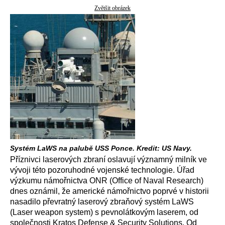
Zvětšit obrázek
Systém LaWS na palubě USS Ponce. Kredit: US Navy.
Příznivci laserových zbraní oslavují významný milník ve
vývoji této pozoruhodné vojenské technologie. Úřad
výzkumu námořnictva ONR (Office of Naval Research)
dnes oznámil, že americké námořnictvo poprvé v historii
nasadilo převratný laserový zbraňový systém LaWS
(Laser weapon system) s pevnolátkovým laserem, od
společnosti Kratos Defense & Security Solutions. Od