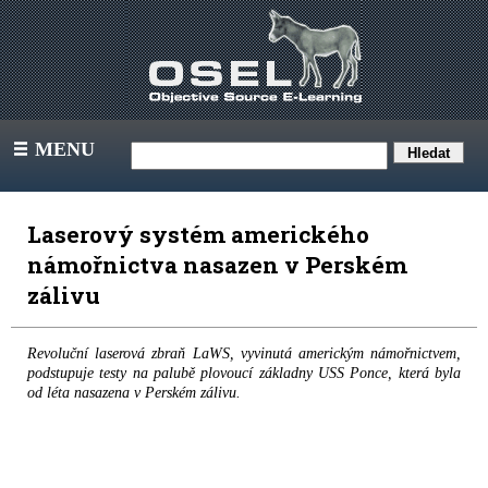
MENU
III
Laserový systém amerického
námořnictva nasazen v Perském
zálivu
Revoluční laserová zbraň LaWS, vyvinutá americkým námořnictvem,
podstupuje testy na palubě plovoucí základny USS Ponce, která byla
od léta nasazena v Perském zálivu.