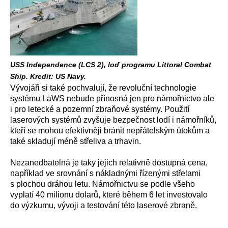
USS Independence (LCS 2), loď programu Littoral Combat
Ship. Kredit: US Navy.
Vývojáři si také pochvalují, že revoluční technologie
systému LaWS nebude přínosná jen pro námořnictvo ale
i pro letecké a pozemní zbraňové systémy. Použití
laserových systémů zvyšuje bezpečnost lodí i námořníků,
kteří se mohou efektivněji bránit nepřátelským útokům a
také skladují méně střeliva a trhavin.
Nezanedbatelná je taky jejich relativně dostupná cena,
například ve srovnání s nákladnými řízenými střelami
s plochou dráhou letu. Námořnictvu se podle všeho
vyplatí 40 milionu dolarů, které během 6 let investovalo
do výzkumu, vývoji a testování této laserové zbraně.