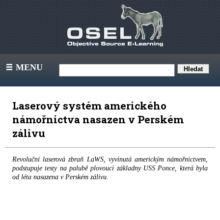
MENU
III
Laserový systém amerického
námořnictva nasazen v Perském
zálivu
Revoluční laserová zbraň LaWS, vyvinutá americkým námořnictvem,
podstupuje testy na palubě plovoucí základny USS Ponce, která byla
od léta nasazena v Perském zálivu.