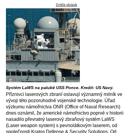
Zvětšit obrázek
Systém LaWS na palubě USS Ponce. Kredit: US Navy.
Příznivci laserových zbraní oslavují významný milník ve
vývoji této pozoruhodné vojenské technologie. Úřad
výzkumu námořnictva ONR (Office of Naval Research)
dnes oznámil, že americké námořnictvo poprvé v historii
nasadilo převratný laserový zbraňový systém LaWS
(Laser weapon system) s pevnolátkovým laserem, od
společnosti Kratos Defense & Security Solutions. Od