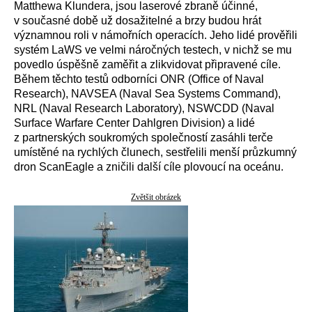
Matthewa Klundera, jsou laserové zbraně účinné,
v současné době už dosažitelné a brzy budou hrát
významnou roli v námořních operacích. Jeho lidé prověřili
systém LaWS ve velmi náročných testech, v nichž se mu
povedlo úspěšně zaměřit a zlikvidovat připravené cíle.
Během těchto testů odborníci ONR (Office of Naval
Research), NAVSEA (Naval Sea Systems Command),
NRL (Naval Research Laboratory), NSWCDD (Naval
Surface Warfare Center Dahlgren Division) a lidé
z partnerských soukromých společností zasáhli terče
umístěné na rychlých člunech, sestřelili menší průzkumný
dron ScanEagle a zničili další cíle plovoucí na oceánu.
Zvětšit obrázek