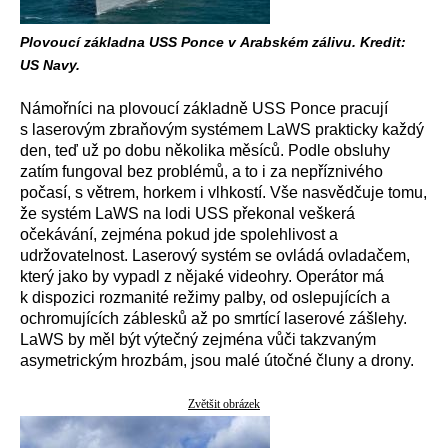
Plovoucí základna USS Ponce v Arabském zálivu. Kredit:
US Navy.
Námořníci na plovoucí základně USS Ponce pracují
s laserovým zbraňovým systémem LaWS prakticky každý
den, teď už po dobu několika měsíců. Podle obsluhy
zatím fungoval bez problémů, a to i za nepříznivého
počasí, s větrem, horkem i vlhkostí. Vše nasvědčuje tomu,
že systém LaWS na lodi USS překonal veškerá
očekávání, zejména pokud jde spolehlivost a
udržovatelnost. Laserový systém se ovládá ovladačem,
který jako by vypadl z nějaké videohry. Operátor má
k dispozici rozmanité režimy palby, od oslepujících a
ochromujících záblesků až po smrtící laserové zášlehy.
LaWS by měl být výtečný zejména vůči takzvaným
asymetrickým hrozbám, jsou malé útočné čluny a drony.
Zvětšit obrázek