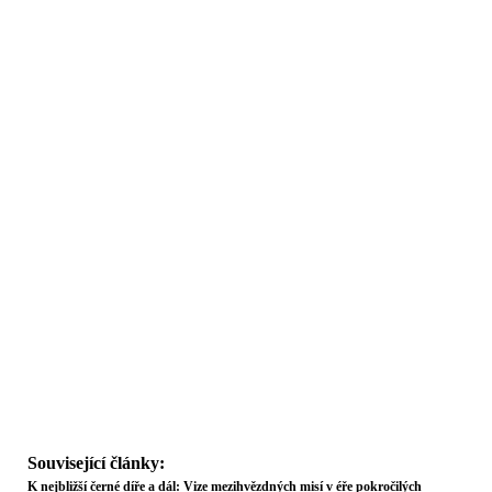
Související články:
K nejbližší černé díře a dál: Vize mezihvězdných misí v éře pokročilých