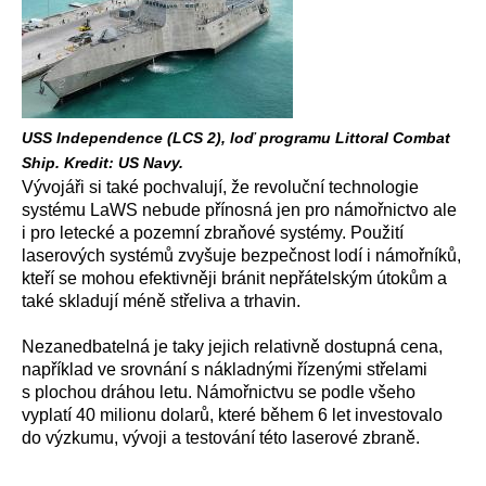
USS Independence (LCS 2), loď programu Littoral Combat
Ship. Kredit: US Navy.
Vývojáři si také pochvalují, že revoluční technologie
systému LaWS nebude přínosná jen pro námořnictvo ale
i pro letecké a pozemní zbraňové systémy. Použití
laserových systémů zvyšuje bezpečnost lodí i námořníků,
kteří se mohou efektivněji bránit nepřátelským útokům a
také skladují méně střeliva a trhavin.
Nezanedbatelná je taky jejich relativně dostupná cena,
například ve srovnání s nákladnými řízenými střelami
s plochou dráhou letu. Námořnictvu se podle všeho
vyplatí 40 milionu dolarů, které během 6 let investovalo
do výzkumu, vývoji a testování této laserové zbraně.