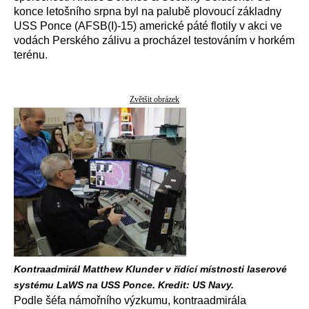
konce letošního srpna byl na palubě plovoucí základny
USS Ponce (AFSB(I)-15) americké páté flotily v akci ve
vodách Perského zálivu a procházel testováním v horkém
terénu.
Zvětšit obrázek
Kontraadmirál Matthew Klunder v řídící místnosti laserové
systému LaWS na USS Ponce. Kredit: US Navy.
Podle šéfa námořního výzkumu, kontraadmirála