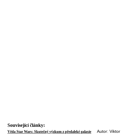
Související články:
Autor: Viktor
Věda Star Wars: Skutečný výzkum z předaleké galaxie