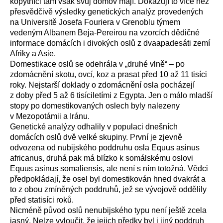
kopytníci tam však svůj domov mají. Dokazují to více než
přesvědčivě výsledky genetických analýz provedených
na Universitě Josefa Fouriera v Grenoblu týmem
vedeným Albanem Beja-Pereirou na vzorcích dědičné
informace domácích i divokých oslů z dvaapadesáti zemí
Afriky a Asie.
Domestikace oslů se odehrála v „druhé vlně“ – po
zdomácnění skotu, ovcí, koz a prasat před 10 až 11 tisíci
roky. Nejstarší doklady o zdomácnění osla pocházejí
z doby před 5 až 6 tisíciletími z Egypta. Jen o málo mladší
stopy po domestikovaných oslech byly nalezeny
v Mezopotámii a Iránu.
Genetické analýzy odhalily v populaci dnešních
domácích oslů dvě velké skupiny. První je zjevně
odvozena od nubijského poddruhu osla Equus asinus
africanus, druhá pak má blízko k somálskému oslovi
Equus asinus somaliensis, ale není s ním totožná. Vědci
předpokládají, že osel byl domestikován hned dvakrát a
to z obou zmíněných poddruhů, jež se vývojově oddělily
před statisíci roků.
Nicméně původ oslů nenubijského typu není ještě zcela
jasný. Nelze vyloučit, že jejich předky byl i jiný poddruh