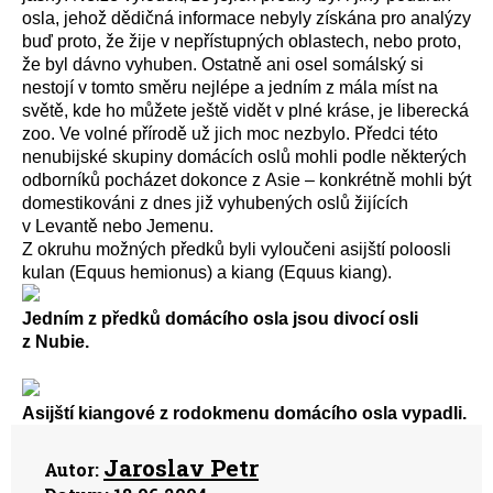
osla, jehož dědičná informace nebyly získána pro analýzy
buď proto, že žije v nepřístupných oblastech, nebo proto,
že byl dávno vyhuben. Ostatně ani osel somálský si
nestojí v tomto směru nejlépe a jedním z mála míst na
světě, kde ho můžete ještě vidět v plné kráse, je liberecká
zoo. Ve volné přírodě už jich moc nezbylo. Předci této
nenubijské skupiny domácích oslů mohli podle některých
odborníků pocházet dokonce z Asie – konkrétně mohli být
domestikováni z dnes již vyhubených oslů žijících
v Levantě nebo Jemenu.
Z okruhu možných předků byli vyloučeni asijští poloosli
kulan (Equus hemionus) a kiang (Equus kiang).
Jedním z předků domácího osla jsou divocí osli
z Nubie.
Asijští kiangové z rodokmenu domácího osla vypadli.
Jaroslav Petr
Autor: