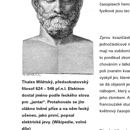
časopisech hemží
fyzikové jsou tec
Zprvu kvazičásti
jednočásticové n
mají na svědomí 
to poněkud zkomp
chováním v látk
poli zvaném kva
vyskytl jev, kter
Thales Milétský, předsokratovský
se dá objasnit j
filosof 624 – 546 př.n.l. Elektron
nábojem, který u
dostal jméno podle řeckého slova
jeho zlomkem. A
pro „jantar“. Protahovalo se jím
francouzské studi
vlákno lněné příze a na něm řecký
květnový časopi
učenec, jako první, popsal
elektrické jevy. (Wikipedie, volné
dílo)