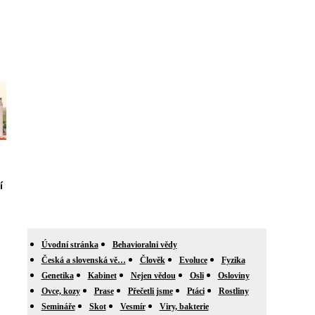
í
Úvodní stránka
Behavioralni vědy
Česká a slovenská vě…
Člověk
Evoluce
Fyzika
Genetika
Kabinet
Nejen vědou
Osli
Osloviny
Ovce, kozy
Prase
Přečetli jsme
Ptáci
Rostliny
Semináře
Skot
Vesmír
Viry, bakterie