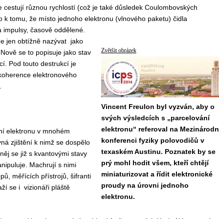
 cestují různou rychlostí (což je také důsledek Coulombovských
to k tomu, že místo jednoho elektronu (vlnového paketu) čidla
 impulsy, časově oddělené.
lze jen obtížně nazývat jako
Zvětšit obrázek
 Nově se to popisuje jako stav
cí. Pod touto destrukcí je
koherence elektronového
.
Vincent Freulon byl vyzván, aby o
svých výsledcích s „parcelování
elektronu“ referoval na Mezinárodn
ní elektronu v mnohém
konferenci fyziky polovodičů v
á zjištění k nimž se dospělo
texaském Austinu. Poznatek by se
 něj se již s kvantovými stavy
prý mohl hodit všem, kteří chtějí
nipuluje. Machrují s nimi
miniaturizovat a řídit elektronické
ů, měřících přístrojů, šifranti
proudy na úrovni jednoho
aží se i vizionáři pláště
elektronu.