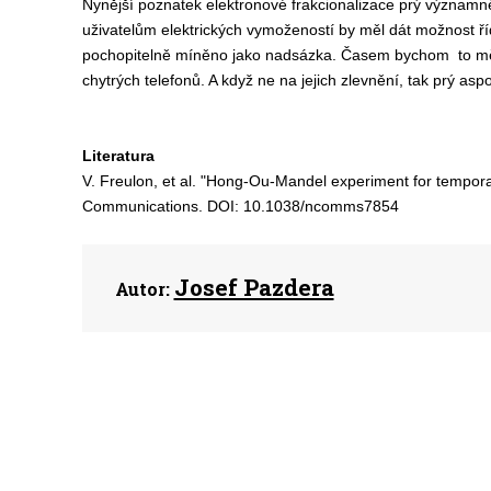
Nynější poznatek elektronové frakcionalizace prý významně
uživatelům elektrických vymožeností by měl dát možnost ří
pochopitelně míněno jako nadsázka. Časem bychom to měli p
chytrých telefonů. A když ne na jejich zlevnění, tak prý asp
Literatura
V. Freulon, et al. "Hong-Ou-Mandel experiment for temporal i
Communications. DOI: 10.1038/ncomms7854
Josef Pazdera
Autor: