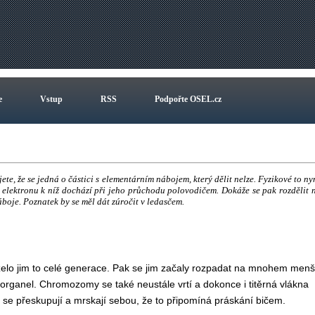
e
Vstup
RSS
Podpořte OSEL.cz
te, že se jedná o částici s elementárním nábojem, který dělit nelze. Fyzikové to ny
 elektronu k níž dochází při jeho průchodu polovodičem. Dokáže se pak rozdělit 
boje. Poznatek by se měl dát zúročit v ledasčem.
rželo jim to celé generace. Pak se jim začaly rozpadat na mnohem menš
e organel. Chromozomy se také neustále vrtí a dokonce i titěrná vlákna
e přeskupují a mrskají sebou, že to připomíná práskání bičem.