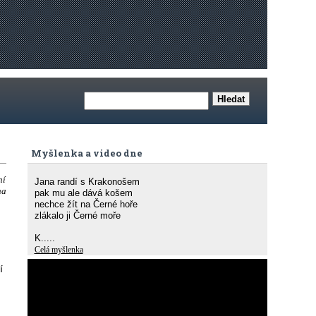
Myšlenka a video dne
ní
Jana randí s Krakonošem
na
pak mu ale dává košem
nechce žít na Černé hoře
zlákalo ji Černé moře
K.....
Celá myšlenka
í