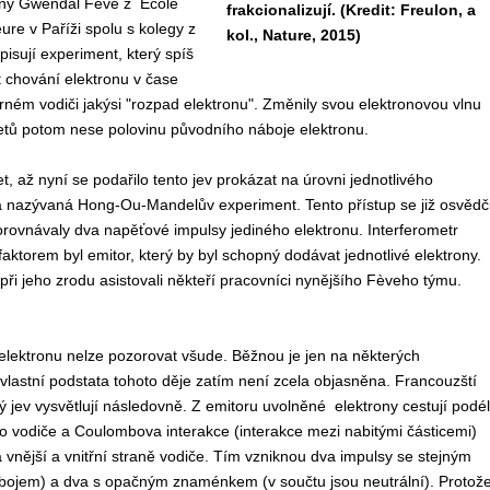
ený Gwendal Fève z Ecole
frakcionalizují. (Kredit: Freulon, a
re v Paříži spolu s kolegy z
kol., Nature, 2015)
isují experiment, který spíš
at chování elektronu v čase
m vodiči jakýsi "rozpad elektronu". Změnily svou elektronovou vlnu
ketů potom nese polovinu původního náboje elektronu.
t, až nyní se podařilo tento jev prokázat na úrovni jednotlivého
ika nazývaná Hong-Ou-Mandelův experiment. Tento přístup se již osvědči
rovnávaly dva napěťové impulsy jediného elektronu. Interferometr
ktorem byl emitor, který by byl schopný dodávat jednotlivé elektrony.
při jeho zrodu asistovali někteří pracovníci nynějšího Fèveho týmu.
elektronu nelze pozorovat všude. Běžnou je jen na některých
 vlastní podstata tohoto děje zatím není zcela objasněna. Francouzští
 jev vysvětlují následovně. Z emitoru uvolněné elektrony cestují podél
 vodiče a Coulombova interakce (interakce mezi nabitými částicemi)
na vnější a vnitřní straně vodiče. Tím vzniknou dva impulsy se stejným
jem) a dva s opačným znaménkem (v součtu jsou neutrální). Protož