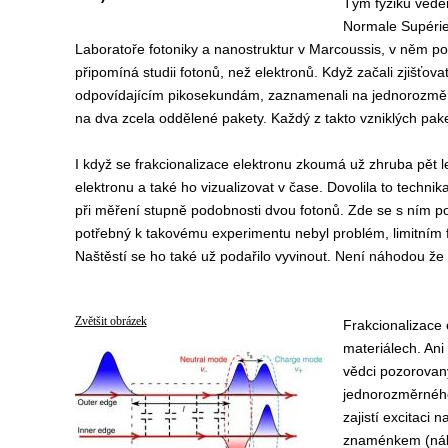
Tým fyziků ved
Normale Supérieu
Laboratoře fotoniky a nanostruktur v Marcoussis, v něm pop
připomíná studii fotonů, než elektronů. Když začali zjišťov
odpovídajícím pikosekundám, zaznamenali na jednorozměrné
na dva zcela oddělené pakety. Každý z takto vzniklých pa
I když se frakcionalizace elektronu zkoumá už zhruba pět le
elektronu a také ho vizualizovat v čase. Dovolila to techn
při měření stupně podobnosti dvou fotonů. Zde se s ním po
potřebný k takovému experimentu nebyl problém, limitním fa
Naštěstí se ho také už podařilo vyvinout. Není náhodou že 
Zvětšit obrázek
Frakcionalizace 
materiálech. Ani
vědci pozorovaný
jednorozměrného
zajistí excitaci 
znaménkem (nábo