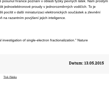
 posunul hranice poznání v oblasti fyziky pevných látek. Nám prostým
dit jednoelektronové proudy v jednorozměrných vodičích. To je
ocítit v další miniaturizaci elektronických součástek a zlevnění
oň na razantním povýšení jejich inteligence.
nvestigation of single-electron fractionalization." Nature
Datum:
13.05.2015
Tisk článku