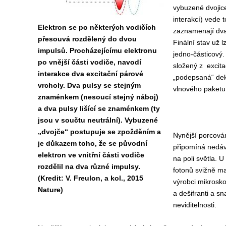
vybuzené dvojice
interakcí) vede 
Elektron se po některých vodičích
zaznamenají dva
přesouvá rozdělený do dvou
Finální stav už 
impulsů. Procházejícímu elektronu
jedno-částicový.
po vnější části vodiče, navodí
složený z excita
interakce dva excitační párové
„podepsaná“ de
vrcholy. Dva pulsy se stejným
vlnového paketu
znaménkem (nesoucí stejný náboj)
a dva pulsy lišící se znaménkem (ty
jsou v součtu neutrální). Vybuzené
„dvojče“ postupuje se zpožděním a
Nynější porcová
je důkazem toho, že se původní
připomíná nedávn
elektron ve vnitřní části vodiče
na poli světla. U
rozdělil na dva různé impulsy.
fotonů svižně ma
(Kredit: V. Freulon, a kol., 2015
výrobci mikroskop
Nature)
a dešifranti a sn
neviditelnosti.