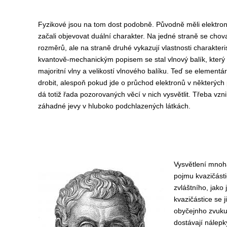
Fyzikové jsou na tom dost podobně. Původně měli elektron
začali objevovat duální charakter. Na jedné straně se chov
rozměrů, ale na straně druhé vykazují vlastnosti charakteris
kvantově-mechanickým popisem se stal vlnový balík, který 
majoritní vlny a velikostí vlnového balíku. Teď se elementá
drobit, alespoň pokud jde o průchod elektronů v některých 
dá totiž řada pozorovaných věcí v nich vysvětlit. Třeba vz
záhadné jevy v hluboko podchlazených látkách.
Vysvětlení mnoh
pojmu kvazičásti
zvláštního, jako 
kvazičástice se j
obyčejnho zvuku
dostávají nálepk