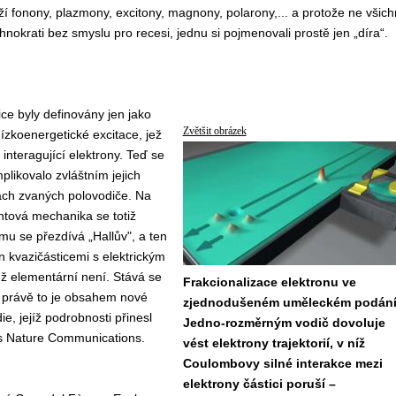
 fonony, plazmony, excitony, magnony, polarony,... a protože ne všich
hnokrati bez smyslu pro recesi, jednu si pojmenovali prostě jen „díra“.
ce byly definovány jen jako
Zvětšit obrázek
ízkoenergetické excitace, jež
interagující elektrony. Teď se
likovalo zvláštním jejich
ách zvaných polovodiče. Na
ntová mechanika se totiž
ému se přezdívá „Hallův", a ten
en kvazičásticemi s elektrickým
ž elementární není. Stává se
Frakcionalizace elektronu ve
 právě to je obsahem nové
zjednodušeném uměleckém podání
e, jejíž podrobnosti přinesl
Jedno-rozměrným vodič dovoluje
s Nature Communications.
vést elektrony trajektorií, v níž
Coulombovy silné interakce mezi
elektrony částici poruší –