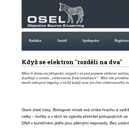
Redakce
Autoři
Spolupráce
Registrac
Když se elektron "rozdělí na dva"
Máte-li doma encyklopedii, nejspíš v ní pod pojmem elektron nalistuje
doplňují o termín „elektronová frakcionalizace“. Míní tím proměnu
menší nábojové impulsy, z nichž každý nese jen část elektronového ná
Staré zlaté časy. Biologové mívali svá zrnka hrachu a vyd
celky – buňky a v těch se vyjevila přehršel pohupujících s
DNA v buněčném jádře jsou pěknými neposedy. Bez ustání s