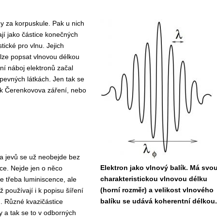
y za korpuskule. Pak u nich
ají jako částice konečných
tické pro vlnu. Jejich
lze popsat vlnovou délkou
rní náboj elektronů začal
pevných látkách. Jen tak se
nik Čerenkovova záření, nebo
a jevů se už neobejde bez
Elektron jako vlnový balík. Má svo
ce. Nejde jen o něco
charakteristickou vlnovou délku
je třeba luminiscence, ale
(horní rozměr) a velikost vlnového
iž používají i k popisu šíření
balíku se udává koherentní délkou.
. Různé kvazičástice
y a tak se to v odborných