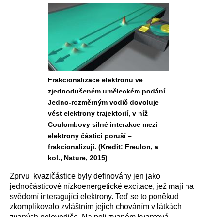
Frakcionalizace elektronu ve
zjednodušeném uměleckém podání.
Jedno-rozměrným vodič dovoluje
vést elektrony trajektorií, v níž
Coulombovy silné interakce mezi
elektrony částici poruší –
frakcionalizují. (Kredit: Freulon, a
kol., Nature, 2015)
Zprvu kvazičástice byly definovány jen jako
jednočásticové nízkoenergetické excitace, jež mají na
svědomí interagující elektrony. Teď se to poněkud
zkomplikovalo zvláštním jejich chováním v látkách
zvaných polovodiče. Na poli zvaném kvantová