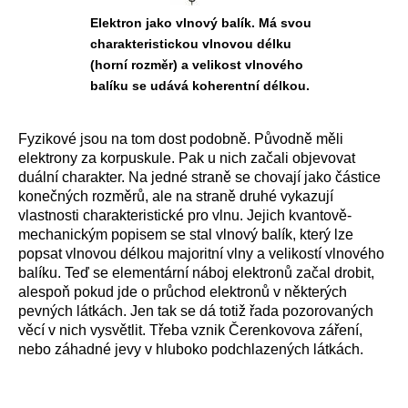
Elektron jako vlnový balík. Má svou
charakteristickou vlnovou délku
(horní rozměr) a velikost vlnového
balíku se udává koherentní délkou.
Fyzikové jsou na tom dost podobně. Původně měli
elektrony za korpuskule. Pak u nich začali objevovat
duální charakter. Na jedné straně se chovají jako částice
konečných rozměrů, ale na straně druhé vykazují
vlastnosti charakteristické pro vlnu. Jejich kvantově-
mechanickým popisem se stal vlnový balík, který lze
popsat vlnovou délkou majoritní vlny a velikostí vlnového
balíku. Teď se elementární náboj elektronů začal drobit,
alespoň pokud jde o průchod elektronů v některých
pevných látkách. Jen tak se dá totiž řada pozorovaných
věcí v nich vysvětlit. Třeba vznik Čerenkovova záření,
nebo záhadné jevy v hluboko podchlazených látkách.