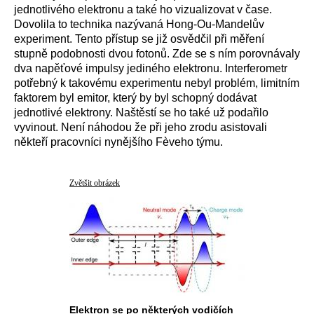
jednotlivého elektronu a také ho vizualizovat v čase.
Dovolila to technika nazývaná Hong-Ou-Mandelův
experiment. Tento přístup se již osvědčil při měření
stupně podobnosti dvou fotonů. Zde se s ním porovnávaly
dva napěťové impulsy jediného elektronu. Interferometr
potřebný k takovému experimentu nebyl problém, limitním
faktorem byl emitor, který by byl schopný dodávat
jednotlivé elektrony. Naštěstí se ho také už podařilo
vyvinout. Není náhodou že při jeho zrodu asistovali
někteří pracovníci nynějšího Fèveho týmu.
Zvětšit obrázek
Elektron se po některých vodičích