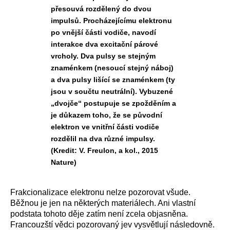
přesouvá rozdělený do dvou
impulsů. Procházejícímu elektronu
po vnější části vodiče, navodí
interakce dva excitační párové
vrcholy. Dva pulsy se stejným
znaménkem (nesoucí stejný náboj)
a dva pulsy lišící se znaménkem (ty
jsou v součtu neutrální). Vybuzené
„dvojče“ postupuje se zpožděním a
je důkazem toho, že se původní
elektron ve vnitřní části vodiče
rozdělil na dva různé impulsy.
(Kredit: V. Freulon, a kol., 2015
Nature)
Frakcionalizace elektronu nelze pozorovat všude.
Běžnou je jen na některých materiálech. Ani vlastní
podstata tohoto děje zatím není zcela objasněna.
Francouzští vědci pozorovaný jev vysvětlují následovně.