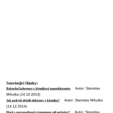
Související články:
Autor: Stanislav
Rekordní koherence v křemíkové nanoelektronice
Mihulka (14.10.2014)
Autor: Stanislav Mihulka
Jak zachytit zběsilé elektrony v křemíku?
(14.12.2014)
Autor: Stanislav
Hrají v supravodivosti významnou roli nečástice?