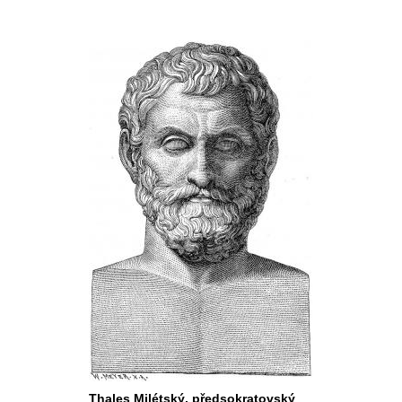
Thales Milétský, předsokratovský