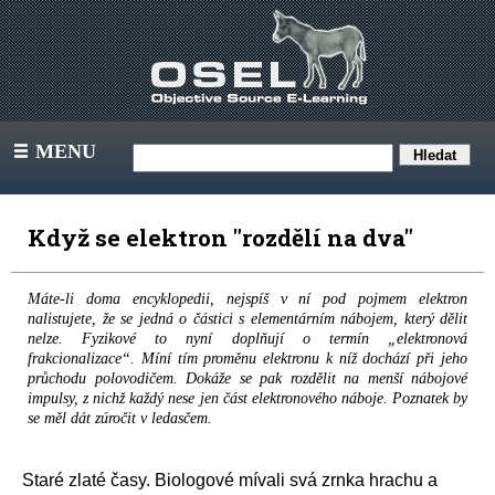
MENU
III
Když se elektron "rozdělí na dva"
Máte-li doma encyklopedii, nejspíš v ní pod pojmem elektron
nalistujete, že se jedná o částici s elementárním nábojem, který dělit
nelze. Fyzikové to nyní doplňují o termín „elektronová
frakcionalizace“. Míní tím proměnu elektronu k níž dochází při jeho
průchodu polovodičem. Dokáže se pak rozdělit na menší nábojové
impulsy, z nichž každý nese jen část elektronového náboje. Poznatek by
se měl dát zúročit v ledasčem.
Staré zlaté časy. Biologové mívali svá zrnka hrachu a