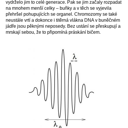
vydrželo jim to celé generace. Pak se jim začaly rozpadat
na mnohem menší celky – buňky a v těch se vyjevila
přehršel pohupujících se organel. Chromozomy se také
neustále vrtí a dokonce i titěrná vlákna DNA v buněčném
jádře jsou pěknými neposedy. Bez ustání se přeskupují a
mrskají sebou, že to připomíná práskání bičem.