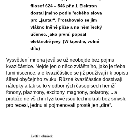
filosof 624 – 546 př.n.l. Elektron
dostal jméno podle řeckého slova
pro „jantar“. Protahovalo se jím
vlákno lněné příze a na něm řecký
učenec, jako první, popsal
elektrické jevy. (Wikipedie, volné
dílo)
Vysvětlení mnoha jevů se už neobejde bez pojmu
kvazičástice. Nejde jen o něco zvláštního, jako je třeba
luminiscence, ale kvazičástice se již používají i k popisu
šíření obyčejnho zvuku. Různé kvazičástice dostávají
nálepky a tak se to v odborných časopisech hemží
fonony, plazmony, excitony, magnony, polarony,... a
protože ne všichni fyzikové jsou technokrati bez smyslu
pro recesi, jednu si pojmenovali prostě jen „díra“.
Zvětšit obrázek