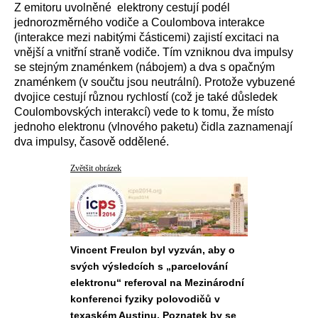
Z emitoru uvolněné elektrony cestují podél
jednorozměrného vodiče a Coulombova interakce
(interakce mezi nabitými částicemi) zajistí excitaci na
vnější a vnitřní straně vodiče. Tím vzniknou dva impulsy
se stejným znaménkem (nábojem) a dva s opačným
znaménkem (v součtu jsou neutrální). Protože vybuzené
dvojice cestují různou rychlostí (což je také důsledek
Coulombovských interakcí) vede to k tomu, že místo
jednoho elektronu (vlnového paketu) čidla zaznamenají
dva impulsy, časově oddělené.
Zvětšit obrázek
Vincent Freulon byl vyzván, aby o
svých výsledcích s „parcelování
elektronu“ referoval na Mezinárodní
konferenci fyziky polovodičů v
texaském Austinu. Poznatek by se