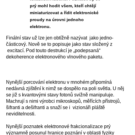
prý mohl hodit všem, kteří chtějí
miniaturizovat a řídit elektronické
proudy na úrovni jednoho
elektronu.
Finální stav už lze jen obtížně nazývat jako jedno-
částicový. Nově se to popisuje jako stav složený z
excitací. Pod touto destrukcí je „podepsaná“
dekoherence elektronového vlnového paketu.
Nynější porcování elektronu v mnohém připomíná
nedávná zjištění k nimž se dospělo na poli světla. U něj
se již s kvantovými stavy fotonů svižně manipuluje.
Machrují s nimi výrobci mikroskopů, měřících přístrojů,
šifranti a dešifranti a snaží se i vizionáři pláště
neviditelnosti.
Nynější poznatek elektronové frakcionalizace prý
významně posunul hranice poznání v oblasti fyziky