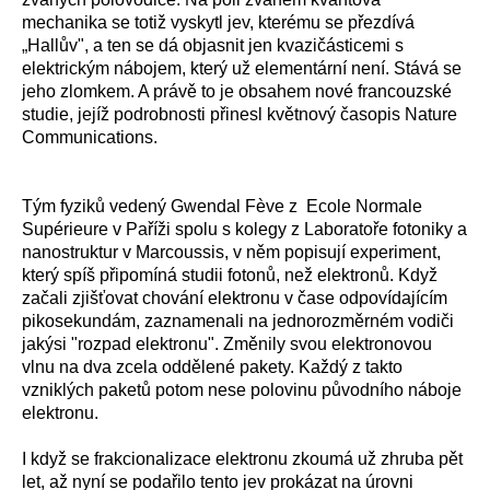
mechanika se totiž vyskytl jev, kterému se přezdívá
„Hallův", a ten se dá objasnit jen kvazičásticemi s
elektrickým nábojem, který už elementární není. Stává se
jeho zlomkem. A právě to je obsahem nové francouzské
studie, jejíž podrobnosti přinesl květnový časopis Nature
Communications.
Tým fyziků vedený Gwendal Fève z Ecole Normale
Supérieure v Paříži spolu s kolegy z Laboratoře fotoniky a
nanostruktur v Marcoussis, v něm popisují experiment,
který spíš připomíná studii fotonů, než elektronů. Když
začali zjišťovat chování elektronu v čase odpovídajícím
pikosekundám, zaznamenali na jednorozměrném vodiči
jakýsi "rozpad elektronu". Změnily svou elektronovou
vlnu na dva zcela oddělené pakety. Každý z takto
vzniklých paketů potom nese polovinu původního náboje
elektronu.
I když se frakcionalizace elektronu zkoumá už zhruba pět
let, až nyní se podařilo tento jev prokázat na úrovni