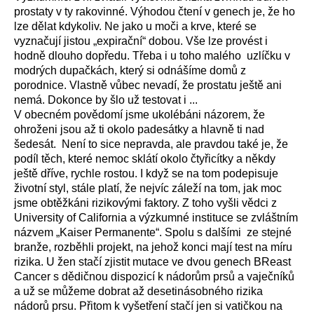
prostaty v ty rakovinné. Výhodou čtení v genech je, že ho
lze dělat kdykoliv. Ne jako u moči a krve, které se
vyznačují jistou „expirační“ dobou. Vše lze provést i
hodně dlouho dopředu. Třeba i u toho malého uzlíčku v
modrých dupačkách, který si odnášíme domů z
porodnice. Vlastně vůbec nevadí, že prostatu ještě ani
nemá. Dokonce by šlo už testovat i ...
V obecném povědomí jsme ukolébáni názorem, že
ohroženi jsou až ti okolo padesátky a hlavně ti nad
šedesát. Není to sice nepravda, ale pravdou také je, že
podíl těch, které nemoc sklátí okolo čtyřicítky a někdy
ještě dříve, rychle rostou. I když se na tom podepisuje
životní styl, stále platí, že nejvíc záleží na tom, jak moc
jsme obtěžkáni rizikovými faktory. Z toho vyšli vědci z
University of California a výzkumné instituce se zvláštním
názvem „Kaiser Permanente“. Spolu s dalšími ze stejné
branže, rozběhli projekt, na jehož konci mají test na míru
rizika. U žen stačí zjistit mutace ve dvou genech BReast
Cancer s dědičnou dispozicí k nádorům prsů a vaječníků
a už se můžeme dobrat až desetinásobného rizika
nádorů prsu. Přitom k vyšetření stačí jen si vatičkou na