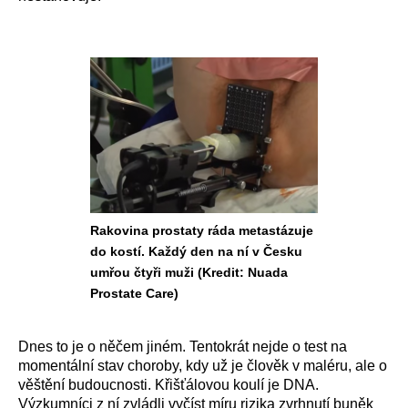
Rakovina prostaty ráda metastázuje
do kostí. Každý den na ní v Česku
umřou čtyři muži (Kredit: Nuada
Prostate Care)
Dnes to je o něčem jiném. Tentokrát nejde o test na
momentální stav choroby, kdy už je člověk v maléru, ale o
věštění budoucnosti. Křišťálovou koulí je DNA.
Výzkumníci z ní zvládli vyčíst míru rizika zvrhnutí buněk