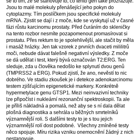
se to tím, že se stanovuje to, co tento gen také prozrazuje.
Jsou to malé molekuly přenášející jeho pokyn do
cytoplazmy. Tím poslíčkem jsou specifické molekuly
mRNA. Zjistit se dají i z moče, kde se vyskytují už v časné
fázi růstu karcinomu prostaty. Před čuráním do skleničky
na tento rozbor nesmíte pozapomenout promasírovat si
prostatu. Přes rektum to je spolehlivější, ale stačit by měla
i masáž hrázky. Jen tak vzorek z prvních dvaceti mililitrů
moči, nebude dávat falešně negativní výsledky. Z moče
se dá udělat i test, který bývá označován T2:ERG. Ten
sleduje, zda u člověka nedošlo ke splynutí dvou genů
(TMPRSS2 a ERG). Pokud zjistí, že ano, nevěstí to nic
dobrého. Ve stadiu zkoušek je i detekce adenokarcinomu
testem zjišťujícím epigenetické markery. Konkrétně
hypermetylace genu GTSP1. Mezi neinvazivní techniky
lze připočíst i nukleární rezonanční spektroskopii. Ta ale
je příliš nákladná a pomalá, než aby se s ní dala dělat
plošná diagnostika a sehrála u běžných smrtelníků
významnější roli. S dalšími testy to je s tou jejich
významnější rolí dost podobné. Všechny zmíněné testy
něco spojuje. Míru rizika vzniku onemocnění žádný z nich
nestanovuje.