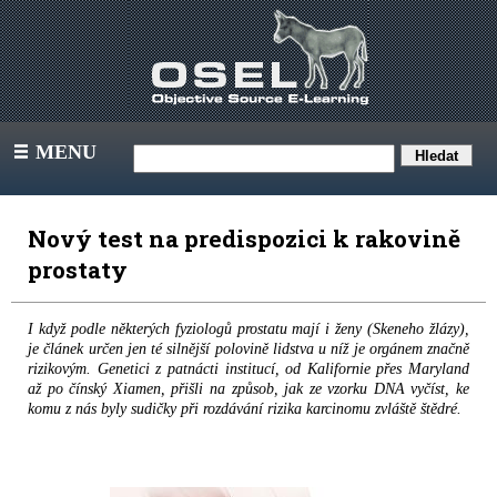
MENU
III
Nový test na predispozici k rakovině
prostaty
I když podle některých fyziologů prostatu mají i ženy (Skeneho žlázy),
je článek určen jen té silnější polovině lidstva u níž je orgánem značně
rizikovým. Genetici z patnácti institucí, od Kalifornie přes Maryland
až po čínský Xiamen, přišli na způsob, jak ze vzorku DNA vyčíst, ke
komu z nás byly sudičky při rozdávání rizika karcinomu zvláště štědré.