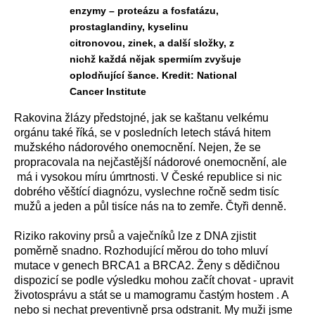
enzymy – proteázu a fosfatázu,
prostaglandiny, kyselinu
citronovou, zinek, a další složky, z
nichž každá nějak spermiím zvyšuje
oplodňující šance. Kredit: National
Cancer Institute
Rakovina žlázy předstojné, jak se kaštanu velkému
orgánu také říká, se v posledních letech stává hitem
mužského nádorového onemocnění. Nejen, že se
propracovala na nejčastější nádorové onemocnění, ale
má i vysokou míru úmrtnosti. V České republice si nic
dobrého věštící diagnózu, vyslechne ročně sedm tisíc
mužů a jeden a půl tisíce nás na to zemře. Čtyři denně.
Riziko rakoviny prsů a vaječníků lze z DNA zjistit
poměrně snadno. Rozhodující měrou do toho mluví
mutace v genech BRCA1 a BRCA2. Ženy s dědičnou
dispozicí se podle výsledku mohou začít chovat - upravit
životosprávu a stát se u mamogramu častým hostem . A
nebo si nechat preventivně prsa odstranit. My muži jsme