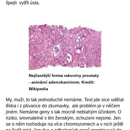
špejli vytřít ústa.
Nejčastější forma rakoviny prostaty
- acinární adenokarcinom. Kredit:
Wikipedia
My, muži, to tak jednoduché nemáme. Test jde sice udělat
třeba i z plivance do zkumavky, ale problém je v něčem
jiném. Nemáme geny s tak mocně neblahým účinkem. O
riziko, srovnatelné s tím ženským, ochuzeni nejsme. Jen
se o něm rozhoduje na více chromozomech a v nich ještě