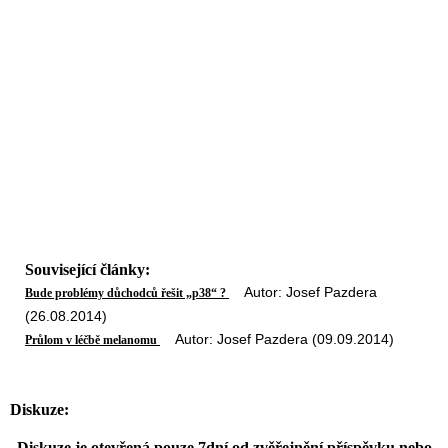
Související články:
Autor: Josef Pazdera
Bude problémy důchodců řešit „p38“ ?
(26.08.2014)
Autor: Josef Pazdera (09.09.2014)
Průlom v léčbě melanomu
Diskuze:
Diskuze je otevřená pouze 7dní od zvěřejnění příspěvku nebo