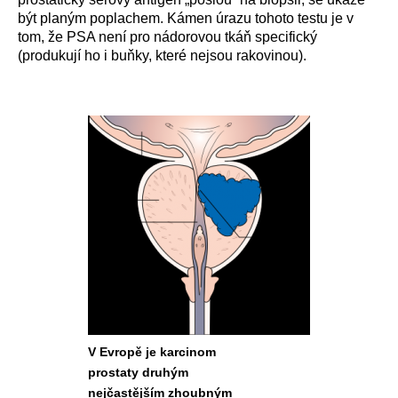
být planým poplachem. Kámen úrazu tohoto testu je v
tom, že PSA není pro nádorovou tkáň specifický
(produkují ho i buňky, které nejsou rakovinou).
V Evropě je karcinom
prostaty druhým
nejčastějším zhoubným