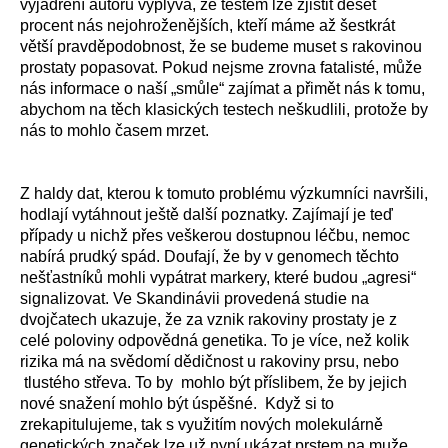
vyjádření autorů vyplývá, že testem lze zjistit deset
procent nás nejohroženějších, kteří máme až šestkrát
větší pravděpodobnost, že se budeme muset s rakovinou
prostaty popasovat. Pokud nejsme zrovna fatalisté, může
nás informace o naší „smůle“ zajímat a přimět nás k tomu,
abychom na těch klasických testech neškudlili, protože by
nás to mohlo časem mrzet.
Z haldy dat, kterou k tomuto problému výzkumníci navršili,
hodlají vytáhnout ještě další poznatky. Zajímají je teď
případy u nichž přes veškerou dostupnou léčbu, nemoc
nabírá prudký spád. Doufají, že by v genomech těchto
nešťastníků mohli vypátrat markery, které budou „agresi“
signalizovat. Ve Skandinávii provedená studie na
dvojčatech ukazuje, že za vznik rakoviny prostaty je z
celé poloviny odpovědná genetika. To je více, než kolik
rizika má na svědomí dědičnost u rakoviny prsu, nebo
tlustého střeva. To by mohlo být příslibem, že by jejich
nové snažení mohlo být úspěšné. Když si to
zrekapitulujeme, tak s využitím nových molekulárně
genetických značek lze už nyní ukázat prstem na muže,