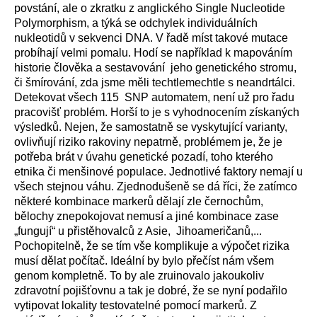
povstání, ale o zkratku z anglického Single Nucleotide
Polymorphism, a týká se odchylek individuálních
nukleotidů v sekvenci DNA. V řadě míst takové mutace
probíhají velmi pomalu. Hodí se například k mapováním
historie člověka a sestavování jeho genetického stromu,
či šmírování, zda jsme měli techtlemechtle s neandrtálci.
Detekovat všech 115 SNP automatem, není už pro řadu
pracovišť problém. Horší to je s vyhodnocením získaných
výsledků. Nejen, že samostatně se vyskytující varianty,
ovlivňují riziko rakoviny nepatrně, problémem je, že je
potřeba brát v úvahu genetické pozadí, toho kterého
etnika či menšinové populace. Jednotlivé faktory nemají u
všech stejnou váhu. Zjednodušeně se dá říci, že zatímco
některé kombinace markerů dělají zle černochům,
bělochy znepokojovat nemusí a jiné kombinace zase
„fungují“ u přistěhovalců z Asie, Jihoameričanů,...
Pochopitelně, že se tím vše komplikuje a výpočet rizika
musí dělat počítač. Ideální by bylo přečíst nám všem
genom kompletně. To by ale zruinovalo jakoukoliv
zdravotní pojišťovnu a tak je dobré, že se nyní podařilo
vytipovat lokality testovatelné pomocí markerů. Z