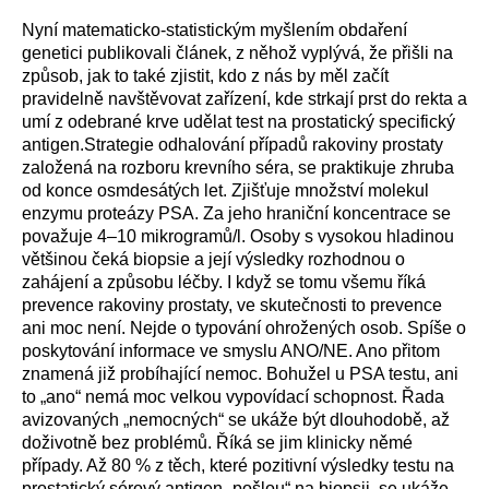
Nyní matematicko-statistickým myšlením obdaření
genetici publikovali článek, z něhož vyplývá, že přišli na
způsob, jak to také zjistit, kdo z nás by měl začít
pravidelně navštěvovat zařízení, kde strkají prst do rekta a
umí z odebrané krve udělat test na prostatický specifický
antigen.Strategie odhalování případů rakoviny prostaty
založená na rozboru krevního séra, se praktikuje zhruba
od konce osmdesátých let. Zjišťuje množství molekul
enzymu proteázy PSA. Za jeho hraniční koncentrace se
považuje 4–10 mikrogramů/l. Osoby s vysokou hladinou
většinou čeká biopsie a její výsledky rozhodnou o
zahájení a způsobu léčby. I když se tomu všemu říká
prevence rakoviny prostaty, ve skutečnosti to prevence
ani moc není. Nejde o typování ohrožených osob. Spíše o
poskytování informace ve smyslu ANO/NE. Ano přitom
znamená již probíhající nemoc. Bohužel u PSA testu, ani
to „ano“ nemá moc velkou vypovídací schopnost. Řada
avizovaných „nemocných“ se ukáže být dlouhodobě, až
doživotně bez problémů. Říká se jim klinicky němé
případy. Až 80 % z těch, které pozitivní výsledky testu na
prostatický sérový antigen „pošlou“ na biopsii, se ukáže