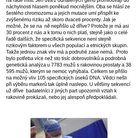
na řadě míst. Jen dva z odhalených genů promlouvají do
náchylnosti hlasem poněkud mocnějším. Oba se hlásí ze
šestého chromozomu a jejich mutace umí přispět ke
zvýšenému riziku až skoro dvaceti procenty. Jak je
možné, že se na ně nepřišlo už dříve? Protože je má asi
30 procent z nás a k tomu o nich platí, stejně jako o celé
řadě dalších, že specifická sekvence není stejně
rizikovým faktorem u všech populací a etnických skupin.
Takže jednou znak vliv má a podruhé zase nemá. Proto
bylo potřeba více než sto tisíc dobrovolníků a podrobná
genetická analýza u 7783 mužů s rakovinou prostaty a 38
595 mužů, kterým se nemoc vyhýbala. Celkem se přišlo
na možný vliv 105 specifických úseků DNA. Vědci nešli
při výběru markerů tak úplně naslepo. U většiny sekvencí
už dříve badatelníci z jiných part upozornili vztah k
rakovině prokázali, nebo jej alespoň předpokládali.