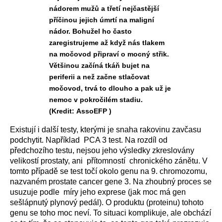
nádorem mužů a třetí nejčastější
příčinou jejich úmrtí na maligní
nádor. Bohužel ho často
zaregistrujeme až když nás tlakem
na močovod připraví o mocný střik.
Většinou začíná tkáň bujet na
periferii a než začne stlačovat
močovod, trvá to dlouho a pak už je
nemoc v pokročilém stadiu.
(Kredit: AssoEFP )
Existují i další testy, kterými je snaha rakovinu zavčasu
podchytit. Například PCA 3 test. Na rozdíl od
předchozího testu, nejsou jeho výsledky zkreslovány
velikostí prostaty, ani přítomností chronického zánětu. V
tomto případě se test točí okolo genu na 9. chromozomu,
nazvaném prostate cancer gene 3. Na zhoubný proces se
usuzuje podle míry jeho exprese (jak moc má gen
sešlápnutý plynový pedál). O produktu (proteinu) tohoto
genu se toho moc neví. To situaci komplikuje, ale obchází