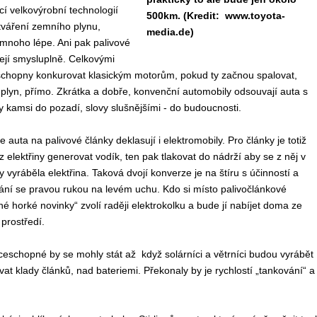
cí velkovýrobní technologií
500km. (Kredit: www.toyota-
tváření zemního plynu,
media.de)
mnoho lépe. Ani pak palivové
ejí smysluplně. Celkovými
schopny konkurovat klasickým motorům, pokud ty začnou spalovat,
plyn, přímo. Zkrátka a dobře, konvenční automobily odsouvají auta s
y kamsi do pozadí, slovy slušnějšími - do budoucnosti.
 auta na palivové články deklasují i elektromobily. Pro články je totiž
z elektřiny generovat vodík, ten pak tlakovat do nádrží aby se z něj v
 vyráběla elektřina. Taková dvojí konverze je na štíru s účinností a
ání se pravou rukou na levém uchu. Kdo si místo palivočlánkové
né horké novinky“ zvolí raději elektrokolku a bude jí nabíjet doma ze
 prostředí.
nceschopné by se mohly stát až když solárníci a větrníci budou vyrábět
vat klady článků, nad bateriemi. Překonaly by je rychlostí „tankování“ a