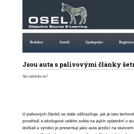
Redakce
Autoři
Spolupráce
Registrac
Jsou auta s palivovými články šet
Ani zdaleka ne!
U palivových článků se stále zdůrazňuje, jak je tato techno
prostředí a ekologové celého světa na jejich uplatnění v aut
dočkali a výrobci je presentují jako auta jezdící na slunc