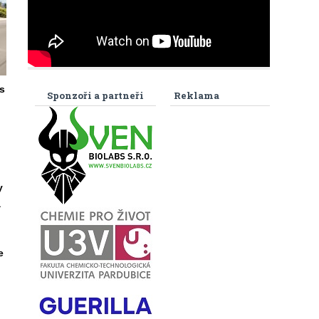
s
Sponzoři a partneři
Reklama
y
a
e