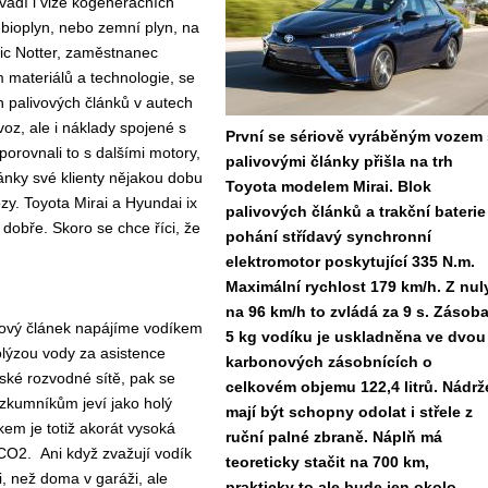
vádí i vize kogeneračních
bioplyn, nebo zemní plyn, na
nic Notter, zaměstnanec
materiálů a technologie, se
ch palivových článků v autech
voz, ale i náklady spojené s
První se sériově vyráběným vozem 
porovnali to s dalšími motory,
palivovými články přišla na trh
lánky své klienty nějakou dobu
Toyota modelem Mirai. Blok
zy. Toyota Mirai a Hyundai ix
palivových článků a trakční baterie
dobře. Skoro se chce říci, že
pohání střídavý synchronní
elektromotor poskytující 335 N.m.
Maximální rychlost 179 km/h. Z nul
na 96 km/h to zvládá za 9 s. Zásob
ivový článek napájíme vodíkem
5 kg vodíku je uskladněna ve dvou
lýzou vody za asistence
karbonových zásobnících o
pské rozvodné sítě, pak se
celkovém objemu 122,4 litrů. Nádrž
zkumníkům jeví jako holý
mají být schopny odolat i střele z
em je totiž akorát vysoká
ruční palné zbraně. Náplň má
CO2. Ani když zvažují vodík
teoreticky stačit na 700 km,
i, než doma v garáži, ale
prakticky to ale bude jen okolo