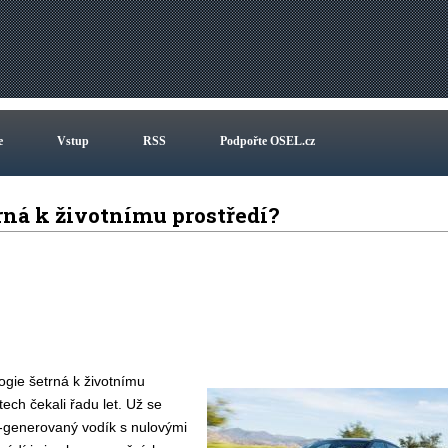
e
Vstup
RSS
Podpořte OSEL.cz
rná k životnímu prostředí?
logie šetrná k životnímu
ech čekali řadu let. Už se
em-generovaný vodík s nulovými