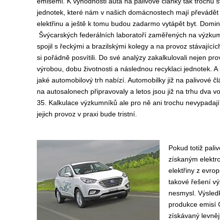
emisemi. K výhodnosti auta na palivové články tak trochu s
jednotek, které nám v našich domácnostech mají převádět 
elektřinu a ještě k tomu budou zadarmo vytápět byt. Domi
Švýcarských federálních laboratoří zaměřených na výzkum 
spojil s řeckými a brazilskými kolegy a na provoz stávající
si pořádně posvítili. Do své analýzy zakalkulovali nejen pro
výrobou, dobu životnosti a následnou recyklaci jednotek. A 
jaké automobilový trh nabízí. Automobilky již na palivové č
na autosalonech připravovaly a letos jsou již na trhu dva vo
35. Kalkulace výzkumníků ale pro ně ani trochu nevypadají 
jejich provoz v praxi bude tristní.
Pokud totiž pal
získaným elektro
elektřiny z evro
takové řešení vý
nesmysl. Výsledk
produkce emisí 
získávaný levněj