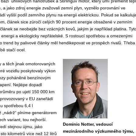
 bázi uhlíkových nanotrubek a Stirlingův motor, který umí přeměnit tep
ě, a jako zdroj energie zvažovali zemní plyn, vyznělo porovnání ve
dí vyšší podíl zemního plynu na energii elektrickou. Pokud se kalkuluj
lem, článek sice zúročí celých 90 procent energie obsažené v zemním
ý článek se neobejde bez vzácných kovů, jakým je například platina. Tyt
energii a ekologicky nepřátelské. S rostoucí spotřebou a omezenými
to trend by palivové články měl hendikepovat ve prospěch rivalů. Třeba 
bě stačí ocel.
y a těch jinak omotorovaných
eré vozidlu poskytovaly výkon
 vozy poháněné benzínovým
apení. Nejlépe dopadl
 průměru po ujetí 150 000 km
l provozovaný v EU zaneřádí
ou spotřebou 6,4 l
ž „nádrž“ plníme generátorem
ch variant, tou nejhorší.
Dominic Notter, vedoucí
edí stejnou újmu, jako
mezinárodního výzkumného týmu,
to kilometrů více než 12 litrů