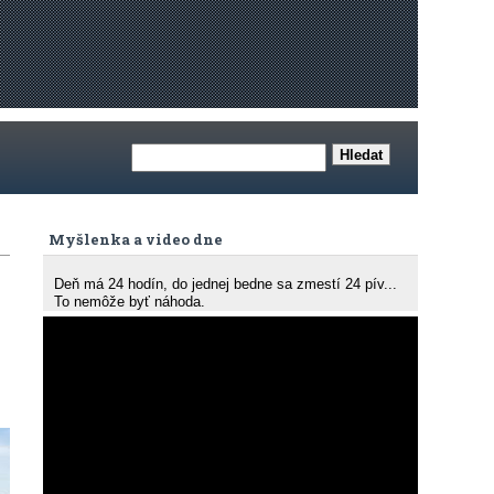
Myšlenka a video dne
Deň má 24 hodín, do jednej bedne sa zmestí 24 pív...
To nemôže byť náhoda.