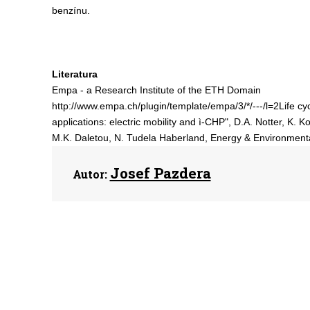
benzínu.
Literatura
Empa - a Research Institute of the ETH Domain
http://www.empa.ch/plugin/template/empa/3/*/---/l=2Life 
applications: electric mobility and ì-CHP", D.A. Notter, K. K
M.K. Daletou, N. Tudela Haberland, Energy & Environmen
Josef Pazdera
Autor: