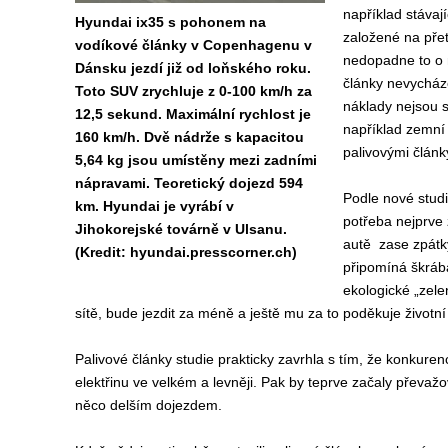
například stávají
Hyundai ix35 s pohonem na
založené na pře
vodíkové články v Copenhagenu v
nedopadne to o 
Dánsku jezdí již od loňského roku.
články nevycház
Toto SUV zrychluje z 0-100 km/h za
náklady nejsou 
12,5 sekund. Maximální rychlost je
například zemní 
160 km/h. Dvě nádrže s kapacitou
palivovými článk
5,64 kg jsou umístěny mezi zadními
nápravami. Teoretický dojezd 594
Podle nové studie
km. Hyundai je vyrábí v
potřeba nejprve 
Jihokorejské továrně v Ulsanu.
autě zase zpátky
(Kredit: hyundai.presscorner.ch)
připomíná škráb
ekologické „zele
sítě, bude jezdit za méně a ještě mu za to poděkuje životní
Palivové články studie prakticky zavrhla s tím, že konkure
elektřinu ve velkém a levněji. Pak by teprve začaly převažo
něco delším dojezdem.