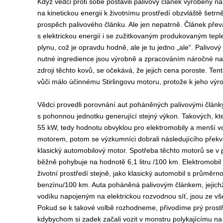
Když vědci proti sobě postavili palivový článek vyrobený na
na kinetickou energii k životnímu prostředí obzvláště šetrn
prospěch palivového článku. Ale jen nepatrně. Článek převá
s elektrickou energií i se zužitkovaným produkovaným tep
plynu, což je opravdu hodně, ale je tu jedno „ale“. Palivov
nutné ingredience jsou výrobně a zpracováním náročné na 
zdroji těchto kovů, se očekává, že jejich cena poroste. Ten
vůči málo účinnému Stirlingovu motoru, protože k jeho výro
Vědci provedli porovnání aut poháněných palivovými článk
s pohonnou jednotku generující stejný výkon. Takových, kt
55 kW, tedy hodnotu obvyklou pro elektromobily a menší
motorem, potom se výzkumníci dobrali následujícího překv
klasický automobilový motor. Spotřeba těchto motorů se v
běžně pohybuje na hodnotě 6,1 litru /100 km. Elektromobi
životní prostředí stejně, jako klasický automobil s průměrn
benzínu/100 km. Auta poháněná palivovým článkem, jejich
vodíku napojeným na elektrickou rozvodnou síť, jsou ze vše
Pokud se k takové volbě rozhodneme, přivodíme prý prostř
kdybychom si zadek začali vozit v monstru polykajícímu na s