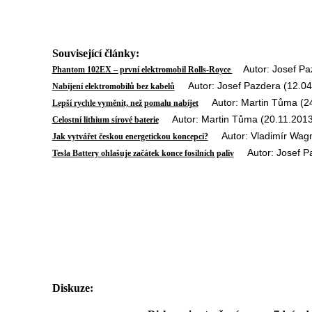
Související články:
Autor: Josef Paz
Phantom 102EX – první elektromobil Rolls-Royce
Autor: Josef Pazdera (12.04
Nabíjení elektromobilů bez kabelů
Autor: Martin Tůma (24
Lepší rychle vyměnit, než pomalu nabíjet
Autor: Martin Tůma (20.11.2013
Celostní lithium sírové baterie
Autor: Vladimír Wagn
Jak vytvářet českou energetickou koncepci?
Autor: Josef Pa
Tesla Battery ohlašuje začátek konce fosilních paliv
Diskuze: