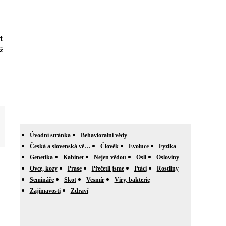
t
ž
Úvodní stránka
Behavioralni vědy
Česká a slovenská vě…
Člověk
Evoluce
Fyzika
Genetika
Kabinet
Nejen vědou
Osli
Osloviny
Ovce, kozy
Prase
Přečetli jsme
Ptáci
Rostliny
Semináře
Skot
Vesmír
Viry, bakterie
Zajímavosti
Zdraví