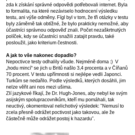
zda k získání správné odpovědi potřebovali internet. Byla
to formalita, na které nezáviselo hodnocení výsledku
testu, ani výše odměny. Fígl byl v tom, že tři otázky v testu
byly záměrně tak obtížné, že bylo prakticky nemožné, aby
účastníci správnou odpověď znali. Počet nezaškrtnutých
políček, kdy se účastníci snažili zatajit pravdu, také
posloužil, jako kriterium čestnosti.
A jak to vše nakonec dopadlo?
Nepoctivce testy odhalily všude. Nejméně doma :) V
„hodu mincí“ se jich u Britů našlo 3,4 procenta a v Číňanů
70 procent. V testu upřímnosti si nejlépe vedli Japonci.
Turkům se nedařilo. Podle výsledků, kterých dosáhli, jim
nelze věřit ani nos mezi ušima.
Zlí jazykové říkají, že Dr. Hugh-Jones, aby nebyl ke svým
asijským spolupracovníkům, kteří mu pomáhali, tak
neuctivý, okomentoval nelichotivý výsledek: "Nemusí to
zcela přesně odrážet poctivost jako takovou, ale že
částečně může odrážet postoj k hazardu".