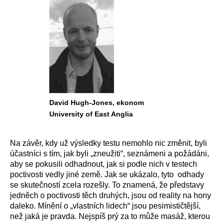
David Hugh-Jones, ekonom
University of East Anglia
Na závěr, kdy už výsledky testu nemohlo nic změnit, byli
účastníci s tím, jak byli „zneužiti“, seznámeni a požádáni,
aby se pokusili odhadnout, jak si podle nich v testech
poctivosti vedly jiné země. Jak se ukázalo, tyto odhady
se skutečností zcela rozešly. To znamená, že představy
jedněch o poctivosti těch druhých, jsou od reality na hony
daleko. Mínění o „vlastních lidech“ jsou pesimističtější,
než jaká je pravda. Nejspíš prý za to může masáž, kterou