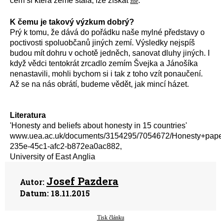
čem si která země stála, lze získat
.
zde
K čemu je takový výzkum dobrý?
Prý k tomu, že dává do pořádku naše mylné představy o
poctivosti spoluobčanů jiných zemí. Výsledky nejspíš
budou mít dohru v ochotě jedněch, sanovat dluhy jiných. I
když vědci tentokrát zrcadlo zemím Švejka a Jánošíka
nenastavili, mohli bychom si i tak z toho vzít ponaučení.
Až se na nás obrátí, budeme vědět, jak mincí házet.
Literatura
'Honesty and beliefs about honesty in 15 countries'
www.uea.ac.uk/documents/3154295/7054672/Honesty+paper
235e-45c1-afc2-b872ea0ac882,
University of East Anglia
Josef Pazdera
Autor:
Datum:
18.11.2015
Tisk článku