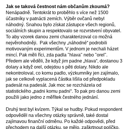
Jak se taková čestnost nám občanům zkoumá?
Nenápadně. Tentokrát to proběhlo s více než 1500
účastníky v patnácti zemích. Výběr ovčanů nebyl
náhodný. Snahou bylo získat zástupce všech regionů,
sociálních skupin a respektovalo se rozvrstvení obyvatel.
To aby vzorek danou zemi charakterizoval co možná
nejvěrohodněji. Pak všechny „náhodné“ podrobili
motivovaným experimentům. V jednom je nechali házet
mincí. Pak měli říci, zda padla "hlava" nebo "orel".
Předem ale věděli, že když jim padne „hlava“, dostanou 3
dolary a když orel, odejdou s pěti dolary. Nikdo ale
nekontroloval, co komu padlo, výzkumníky jen zajímalo,
jak se celkově vyplacená částka lišila od předpokladu
padesát na padesát. Jak moc se rozcházela od
statistického „padni komu padni“. To pak pro danou zemi
použili jako jedno z měřítek čestného jednání.
Druhý test byl kvízem. Týkal se hudby. Pokud respondent
odpověděl na všechny otázky správně, také dostal
zajímavou finanční odměnu. Po každé odpovědi, před
přechodem na další otázku, se mělo, zaškrtnout políčko,