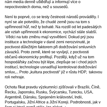
nám media denně uštědřují a informují více o
nepoctivostech doma, než u sousedů.
Není to poprvé, co se testy čestnosti národů prováděly. I
nyní se ale potvrdilo, že chudé země jsou na tom s
upřímností hůř, než ty bohaté. Na rozdíl od let padesátých
ale vztah upřímnosti k ekonomice, vychází stále slabší.
Vědci na tuto změnu mají vysvětlení. Dokud prý jsou
instituce a technologie v dané zemi nerozvinuté, je
poctivost důležitým faktorem při dodržování smluvních
závazků. Proto země, které se vyvíjejí, z poctivosti
občanů ekonomicky profitují. Později, když už na tom
hospodářsky začnou být lépe, zlepšuje se i chod jejich
institucí, technologie usnadňují kontrolovat dodržování
smluv,... Proto „kultura poctivosti“ již v růstu HDP, takovou
roli nehraje.
Ochotu říkat pravdu výzkumníci zjišťovali v Brazílii, Číně,
Řecku, Japonsku, Rusku, Švýcarsku, Turecku, USA,
Argentině, Dánsku, Spojeném království, Indii,
Portugalsku, Jižní Africe a Jižní Koreji. Podrobnosti, jak v