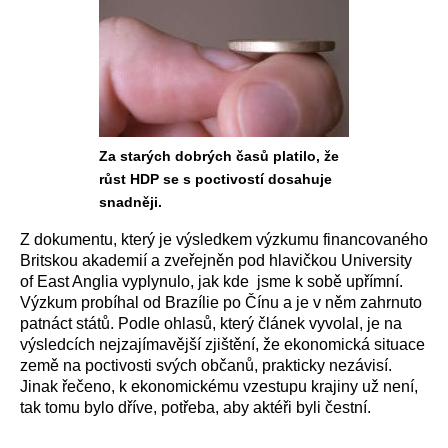
Za starých dobrých časů platilo, že
růst HDP se s poctivostí dosahuje
snadněji.
Z dokumentu, který je výsledkem výzkumu financovaného
Britskou akademií a zveřejněn pod hlavičkou University
of East Anglia vyplynulo, jak kde jsme k sobě upřímní.
Výzkum probíhal od Brazílie po Čínu a je v něm zahrnuto
patnáct států. Podle ohlasů, který článek vyvolal, je na
výsledcích nejzajímavější zjištění, že ekonomická situace
země na poctivosti svých občanů, prakticky nezávisí.
Jinak řečeno, k ekonomickému vzestupu krajiny už není,
tak tomu bylo dříve, potřeba, aby aktéři byli čestní.