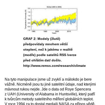
GRAF 2: Modely (žlutě)
předpovídaly mnohem větší
oteplení, než k jakému v realitě
(modře) podle satelitů RSS /verze
před ohřátím dat/ došlo.
http://www.remss.com/research/climate
Na tyto manipulace jsme už zvyklí a málokdo je bere
vážně. Nicméně jsou tu jiné satelitní údaje, nad kterými
mávnout rukou nejde. Jde o data od Roye Spencera
z UAH (University of Alabama in Huntsville), který patří
k tvůrcům metody satelitního měření globálních teplot.
V roce 1994 za to dostal medaili NASA za přínos vědě.