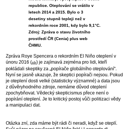
republice. Oteplování se vrátilo v
letech 2014 a 2015. Bylo o 3
desetiny stupně tepleji než v
rekordním roce 2001, kdy bylo 9,1°C.
Zdroj: Zpráva o stavu životního
prostředí ČR (Cenia) plus web
ČHMU.
Zpráva Roye Spencera o rekordním El Niňo oteplení v
únoru 2016 (
) je zajímavá zejména pro lidi, kteří
zde
pokládali skeptiky za „popírače globálního oteplování“.
Nyní se jasně ukazuje, že skeptici popírači nejsou. Pokud
je oteplení dosti velké (statisticky významné) a data jsou
z důvěryhodného zdroje, nemáme důvod oteplení
zpochybňovat. Vědecký skepticismus přece není o
popírání oteplení. Je to kritický postoj vůči politizaci vědy
a manipulaci dat.
Otázka zní, zda máme být rádi či neradi, když se oteplí.