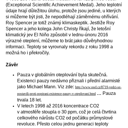
(
Exceptional Scientific Achievement Medal)
. Jeho teplotní
údaje hrají důležitou úlohu, protože jsou jediné, u kterých
si můžeme být jisti, že nepodléhají záměrnému ohřívání.
Roy Spencer je totiž známý klimaskeptik. Jestliže Roy
Spencer a jeho kolega John Christy říkají, že letošní
klimatický jev El Niňo způsobil v lednu-únoru 2016
výrazné oteplení, můžeme to brát jako důvěryhodnou
informaci. Teploty se vyrovnaly rekordu z roku 1998 a
možná ho i překročily.
Závěr
Pauza v globálním oteplování byla skutečná.
Existenci pauzy nedávno přiznali i přední alarmisté
jako Michael Mann. Viz zde:
http://www.osel.cz/8719-vedci-se-
…
Pauza
postavili-proti-popirani-existence-pauzy-v-oteplovani.html
trvala 18 let.
V letech 1998 až 2016 koncentrace CO2
v atmosféře stoupla o 30 ppm, což je celá čtvrtina
celkového nárůstu CO2 od počátku průmyslové
revoluce. Přesto celou jednu generaci teploty