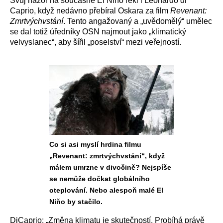
Svůj názor na současné El Niňo řekl i Leonardo di
Caprio, když nedávno přebíral Oskara za film
Revenant:
Zmrtvýchvstání
. Tento angažovaný a „uvědomělý“ umělec
se dal totiž úředníky OSN najmout jako „klimatický
velvyslanec“, aby šířil „poselství“ mezi veřejností.
Co si asi myslí hrdina filmu
„Revenant: zmrtvýchvstání“, když
málem umrzne v divočině? Nejspíše
se nemůže dočkat globálního
oteplování. Nebo alespoň malé El
Niňo by stačilo.
DiCaprio: „Změna klimatu je skutečností. Probíhá právě