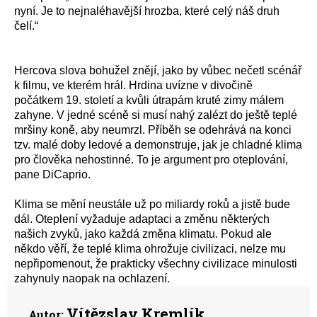
nyní. Je to nejnaléhavější hrozba, které celý náš druh
čelí.“
Hercova slova bohužel znějí, jako by vůbec nečetl scénář
k filmu, ve kterém hrál. Hrdina uvízne v divočině
počátkem 19. století a kvůli útrapám kruté zimy málem
zahyne. V jedné scéně si musí nahý zalézt do ještě teplé
mršiny koně, aby neumrzl. Příběh se odehrává na konci
tzv. malé doby ledové a demonstruje, jak je chladné klima
pro člověka nehostinné. To je argument pro oteplování,
pane DiCaprio.
Klima se mění neustále už po miliardy roků a jistě bude
dál. Oteplení vyžaduje adaptaci a změnu některých
našich zvyků, jako každá změna klimatu. Pokud ale
někdo věří, že teplé klima ohrožuje civilizaci, nelze mu
nepřipomenout, že prakticky všechny civilizace minulosti
zahynuly naopak na ochlazení.
Vítězslav Kremlík
Autor: