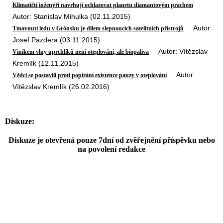
Klimatičtí inženýři navrhují ochlazovat planetu diamantovým prachem
Autor: Stanislav Mihulka (02.11.2015)
Autor:
Tmavnutí ledu v Grónsku je dílem slepnoucích satelitních přístrojů
Josef Pazdera (03.11.2015)
Autor: Vítězslav
Viníkem vlny uprchlíků není oteplování, ale biopaliva
Kremlík (12.11.2015)
Autor:
Vědci se postavili proti popírání existence pauzy v oteplování
Vítězslav Kremlík (26.02.2016)
Diskuze:
Diskuze je otevřená pouze 7dní od zvěřejnění příspěvku nebo
na povolení redakce