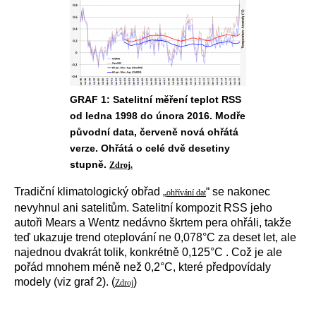
GRAF 1: Satelitní měření teplot RSS
od ledna 1998 do února 2016. Modře
původní data, červeně nová ohřátá
verze. Ohřátá o celé dvě desetiny
stupně.
Zdroj.
Tradiční klimatologický obřad „
“ se nakonec
ohřívání dat
nevyhnul ani satelitům. Satelitní kompozit RSS jeho
autoři Mears a Wentz nedávno škrtem pera ohřáli, takže
teď ukazuje trend oteplování ne 0,078°C za deset let, ale
najednou dvakrát tolik, konkrétně 0,125°C . Což je ale
pořád mnohem méně než 0,2°C, které předpovídaly
modely (viz graf 2). (
)
Zdroj