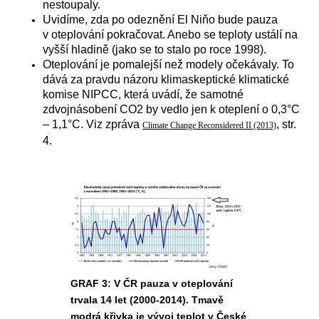
nestoupaly.
Uvidíme, zda po odeznění El Niňo bude pauza
v oteplování pokračovat. Anebo se teploty ustálí na
vyšší hladině (jako se to stalo po roce 1998).
Oteplování je pomalejší než modely očekávaly. To
dává za pravdu názoru klimaskeptické klimatické
komise NIPCC, která uvádí, že samotné
zdvojnásobení CO2 by vedlo jen k oteplení o 0,3°C
– 1,1°C. Viz zpráva
, str.
Climate Change Reconsidered II (2013)
4.
GRAF 3: V ČR pauza v oteplování
trvala 14 let (2000-2014). Tmavě
modrá křivka je vývoj teplot v České