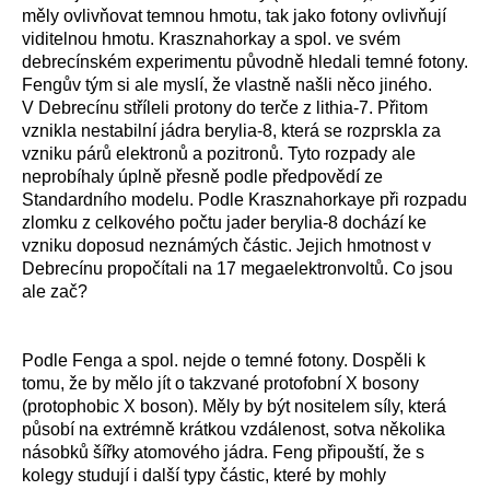
měly ovlivňovat temnou hmotu, tak jako fotony ovlivňují
viditelnou hmotu. Krasznahorkay a spol. ve svém
debrecínském experimentu původně hledali temné fotony.
Fengův tým si ale myslí, že vlastně našli něco jiného.
V Debrecínu stříleli protony do terče z lithia-7. Přitom
vznikla nestabilní jádra berylia-8, která se rozprskla za
vzniku párů elektronů a pozitronů. Tyto rozpady ale
neprobíhaly úplně přesně podle předpovědí ze
Standardního modelu. Podle Krasznahorkaye při rozpadu
zlomku z celkového počtu jader berylia-8 dochází ke
vzniku doposud neznámých částic. Jejich hmotnost v
Debrecínu propočítali na 17 megaelektronvoltů. Co jsou
ale zač?
Podle Fenga a spol. nejde o temné fotony. Dospěli k
tomu, že by mělo jít o takzvané protofobní X bosony
(protophobic X boson). Měly by být nositelem síly, která
působí na extrémně krátkou vzdálenost, sotva několika
násobků šířky atomového jádra. Feng připouští, že s
kolegy studují i další typy částic, které by mohly