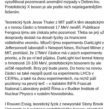
vysvětlovat pozorované anomální rozpady v Debrecínu.
Protofobický X boson je ale podle nich nejelegantnějším
řešením.
Teoretický fyzik Jesse Thaler z MIT patří k těm skeptickým
a v novou částici o hmotnosti 17 MeV nevěří. Publikace
Fengova týmu ale získala jeho pozornost. Třeba se prý už
doopravdy dostali na dosah fyziky za hranicemi
viditelného vesmíru. Mluvčí týmu experimentu DarkLight v
Jeffersonově laboratoři v Newport News, Richard Milner z
MIT, prohlásil, že 17MeV částice má v jejich experimentu
prioritu, a že po ní teď půjdou. DarkLight loví temné fotony
o hmotnosti 10-100 MeV, protofobickým bosonem by ale
určitě nepohrdli. Brzy prý bude jasno. Do honu na novou
částici se také nejspíš pustí na experimentu LHCb v
CERNu, a také na dvou experimentech, na nichž pálí
pozitrony na pevný terč – v italském INFN Frascati
National Laboratory poblíž Říma a v Budker Institute of
Nuclear Physics v ruském Novosibirsku.
I Rouven Essig, teoretický fyzik z newyorské Stony Brook