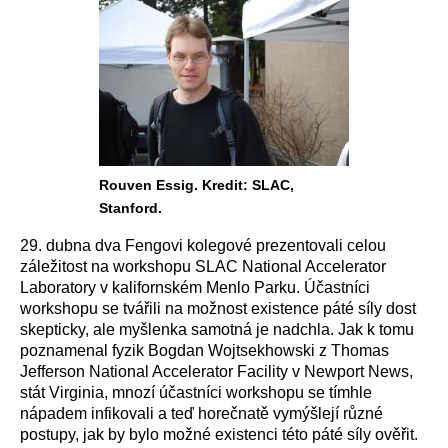
Rouven Essig. Kredit: SLAC,
Stanford.
29. dubna dva Fengovi kolegové prezentovali celou
záležitost na workshopu SLAC National Accelerator
Laboratory v kalifornském Menlo Parku. Účastníci
workshopu se tvářili na možnost existence páté síly dost
skepticky, ale myšlenka samotná je nadchla. Jak k tomu
poznamenal fyzik Bogdan Wojtsekhowski z Thomas
Jefferson National Accelerator Facility v Newport News,
stát Virginia, mnozí účastníci workshopu se tímhle
nápadem infikovali a teď horečnatě vymýšlejí různé
postupy, jak by bylo možné existenci této páté síly ověřit.