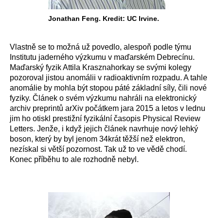
Jonathan Feng. Kredit: UC Irvine.
Vlastně se to možná už povedlo, alespoň podle týmu
Institutu jaderného výzkumu v maďarském Debrecínu.
Maďarský fyzik Attila Krasznahorkay se svými kolegy
pozoroval jistou anomálii v radioaktivním rozpadu. A tahle
anomálie by mohla být stopou páté základní síly, čili nové
fyziky. Článek o svém výzkumu nahráli na elektronický
archiv preprintů arXiv počátkem jara 2015 a letos v lednu
jim ho otiskl prestižní fyzikální časopis Physical Review
Letters. Jenže, i když jejich článek navrhuje nový lehký
boson, který by byl jenom 34krát těžší než elektron,
nezískal si větší pozornost. Tak už to ve vědě chodí.
Konec příběhu to ale rozhodně nebyl.