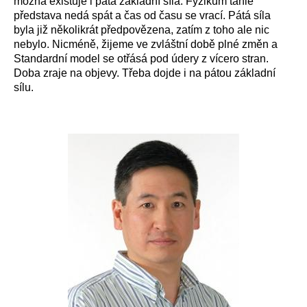
možná existuje i pátá základní síla. Fyzikům tahle
představa nedá spát a čas od času se vrací. Pátá síla
byla již několikrát předpovězena, zatím z toho ale nic
nebylo. Nicméně, žijeme ve zvláštní době plné změn a
Standardní model se otřásá pod údery z vícero stran.
Doba zraje na objevy. Třeba dojde i na pátou základní
sílu.