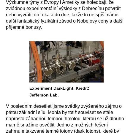
Výzkumné týmy z Evropy i Ameriky se holedbají, že
zvládnou experimentální výsledky z Debrecínu potvrdit
nebo vyvrátit do roka a do dne, takže tu nejspíš máme
další fantastický fyzikální závod o Nobelovy ceny a další
příjemné bonusy.
Experiment DarkLight. Kredit:
Jefferson Lab.
V posledním desetiletí jsme svědky zvýšeného zájmu o
pátou základní sílu. Mohla by totiž souviset se stále
naprosto záhadnou temnou hmotou, kterou se už dlouho
marně snažíme osvětlit. Jedno z možných řešení
zahrnuje takzvané temné fotony (dark fotons), které by