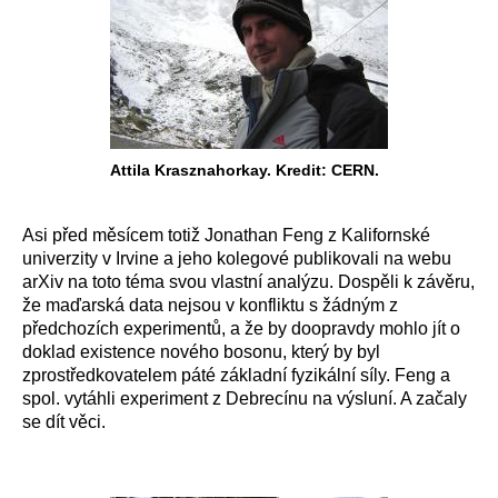
Attila Krasznahorkay. Kredit: CERN.
Asi před měsícem totiž Jonathan Feng z Kalifornské
univerzity v Irvine a jeho kolegové publikovali na webu
arXiv na toto téma svou vlastní analýzu. Dospěli k závěru,
že maďarská data nejsou v konfliktu s žádným z
předchozích experimentů, a že by doopravdy mohlo jít o
doklad existence nového bosonu, který by byl
zprostředkovatelem páté základní fyzikální síly. Feng a
spol. vytáhli experiment z Debrecínu na výsluní. A začaly
se dít věci.