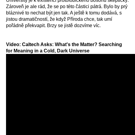
University je k existenci protofobického bosonu skeptický.
Zároveň je ale rád, že se po této částici pátrá. Bylo by prý
bláznivé to nechat být jen tak. A ještě k tomu dodává, s
jistou dramatičností, že když Příroda chce, tak umí
pořádně překvapit. Brzy se jistě dozvíme víc.
Video: Caltech Asks: What's the Matter? Searching
for Meaning in a Cold, Dark Universe