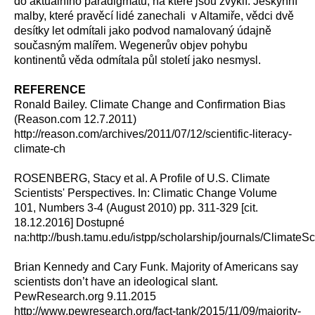
do aktuálního paradigmatu, na které jsou zvyklí. Jeskynní
malby, které pravěcí lidé zanechali v Altamiře, vědci dvě
desítky let odmítali jako podvod namalovaný údajně
současným malířem. Wegenerův objev pohybu
kontinentů věda odmítala půl století jako nesmysl.
REFERENCE
Ronald Bailey. Climate Change and Confirmation Bias
(Reason.com 12.7.2011)
http://reason.com/archives/2011/07/12/scientific-literacy-
climate-ch
ROSENBERG, Stacy et al. A Profile of U.S. Climate
Scientists' Perspectives. In: Climatic Change Volume
101, Numbers 3-4 (August 2010) pp. 311-329 [cit.
18.12.2016] Dostupné
na:http://bush.tamu.edu/istpp/scholarship/journals/Climate
Brian Kennedy and Cary Funk. Majority of Americans say
scientists don’t have an ideological slant.
PewResearch.org 9.11.2015
http://www.pewresearch.org/fact-tank/2015/11/09/majority-