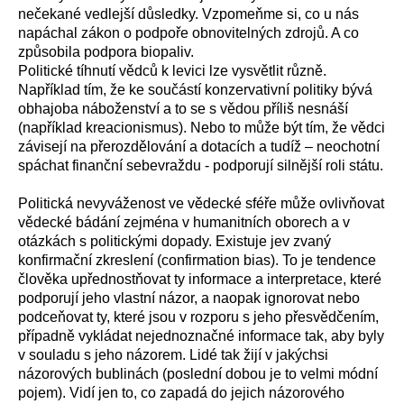
nečekané vedlejší důsledky. Vzpomeňme si, co u nás
napáchal zákon o podpoře obnovitelných zdrojů. A co
způsobila podpora biopaliv.
Politické tíhnutí vědců k levici lze vysvětlit různě.
Například tím, že ke součástí konzervativní politiky bývá
obhajoba náboženství a to se s vědou příliš nesnáší
(například kreacionismus). Nebo to může být tím, že vědci
závisejí na přerozdělování a dotacích a tudíž – neochotní
spáchat finanční sebevraždu - podporují silnější roli státu.
Politická nevyváženost ve vědecké sféře může ovlivňovat
vědecké bádání zejména v humanitních oborech a v
otázkách s politickými dopady. Existuje jev zvaný
konfirmační zkreslení (confirmation bias). To je tendence
člověka upřednostňovat ty informace a interpretace, které
podporují jeho vlastní názor, a naopak ignorovat nebo
podceňovat ty, které jsou v rozporu s jeho přesvědčením,
případně vykládat nejednoznačné informace tak, aby byly
v souladu s jeho názorem. Lidé tak žijí v jakýchsi
názorových bublinách (poslední dobou je to velmi módní
pojem). Vidí jen to, co zapadá do jejich názorového