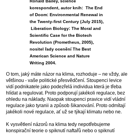
Ronald Bailey, science
korespondent, autor knih: The End
of Doom: Environmental Renewal in
the Twenty-first Century (July 2015),
Liberation Biology: The Moral and
Scientific Case for the Biotech
Revolution (Prometheus, 2005),
nositel řady ocenění The Best
American Science and Nature
Writing 2004.
O tom, jaký máte názor na klima, rozhoduje – ne vždy, ale
většinou - vaše politické přesvědčení. Stoupenci levice
vidí podnikatele jako podezřelá individua která je třeba
hlídat a regulovat. Proto podporují jakékoli regulace, bez
ohledu na náklady. Naopak stoupenci pravice vidí vládní
regulace jako tyranii a způsob šikanování. Proto odmítají
jakékoli nové regulace, ať už se týkají klimatu nebo ne.
K vysvětlení názorů na klima tedy nepotřebujeme
konspirační teorie o spiknutí naftařů nebo o spiknutí