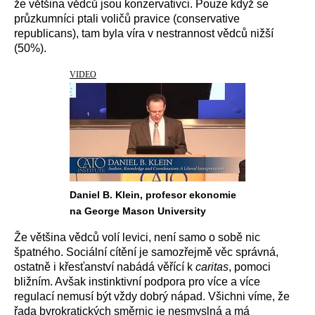
že většina vědců jsou konzervativci. Pouze když se
průzkumníci ptali voličů pravice (conservative
republicans), tam byla víra v nestrannost vědců nižší
(50%).
VIDEO
Daniel B. Klein, profesor ekonomie
na George Mason University
Že většina vědců volí levici, není samo o sobě nic
špatného. Sociální cítění je samozřejmě věc správná,
ostatně i křesťanství nabádá věřící k
caritas
, pomoci
bližním. Avšak instinktivní podpora pro více a více
regulací nemusí být vždy dobrý nápad. Všichni víme, že
řada byrokratických směrnic je nesmyslná a má