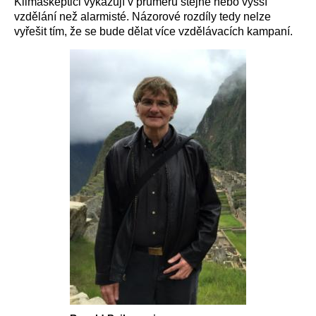
Klimaskeptici vykazují v průměru stejné nebo vyšší
vzdělání než alarmisté. Názorové rozdíly tedy nelze
vyřešit tím, že se bude dělat více vzdělávacích kampaní.