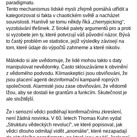
paradigmatu.
Tento mechanismus lidské mysli zřejmě pomáhá utřídit a
kategorizovat si fakta v chaotickém světě a nacházet
souvislosti. Hanlivě se tomu někdy říká „cherrypicking“,
vyzobávání třešinek. Z široké palety argumentů pro a proti
si vyzobete jen ty, které potvrzují váš původní názor. Bývá
to častý problém ve statistice, jejíž výsledky závisejí na
tom, které údaje do výpočtů zahrneme a které nikoliv.
Málokdo si ale uvědomuje, že lidé mohou takto s daty
manipulovat nevědomky. Často sklouzáváme k obvinění
z vědomého podvodu. Klimaskeptici jsou obviňováni, že
jsou placení agenti dezinformační kampaně ropných
společnosti. Alarmisté jsou zase obviňováni, že vědomě
lžou, aby se dostali ke grantům a funkcím. Skutečnost je
ale složitější.
Že i seriozní vědci podléhají konfirmačnímu zkreslení,
není žádná novinka. V 60. letech Thomas Kuhn vydal
„Strukturu vědeckých revolucí“, ve které popisoval, jak
vědci dlouho odmítají vidět „anomálie“, které nezapadají