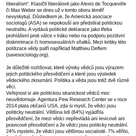
liberalism“. Klasičtí liberálové jako Alexis de Tocqueville
či Max Weber se dnes už v tomto oboru téměř
nevyskytují. Důsledkem je, že Americká asociace
sociologů (ASA) se nepokouší ani předstírat politickou
neutralitu. A vydává politické deklarace jako třeba
prohlášení proti válce v Iráku nebo na podporu pozitivní
diskriminace či homosexuálních sňatků. Mezi kritiky této
politizace vědy patří například Matthieu Deflem
(savesociology.org).
Je důležité rozlišovat, které výroky vědců jsou výrazem
jejich politického přesvědčení a které jsou výsledek
vědeckého zkoumání. Politika a věda jsou totiž dvě různé
věci.
Veřejnost si ale politickou stranickost vědců moc
neuvědomuje. Agentura Pew Research Center se v roce
2014 ptala občanů USA, zda si myslí, že vědci jsou
politicky neutrální. Většina lidí (64%) vyjádřila
přesvědčení, že mezi vědci nepřevládá ani levicové ani
pravicové přesvědčení a že vědci jsou politicky neutrální.
24% myslelo, že vědci jsou většinou socialisté. 7% věřilo,