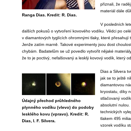
přiznali, že rad
materiál dále důk
Ranga Dias. Kredit: R. Dias.
V posledních let
dalších pokusů o vytvoření kovového vodíku. Vědci po celé
v diamantových tyglících ohromnými tlaky, které přesahují
Jenže zatím marně. Takové experimenty jsou dost choulost
chybám. Badatelům se už povedlo vytvořit nějaké materiály
že to je poctivý, nefalšovaný a lesklý kovový vodík, který od
Dias a Silvera tvr
jak se to ještě 
diamantovou nádr
kryostatu, díky 
stlačovaný vodík
Údajný přechod průhledného
absolutní nulou.
plynného vodíku (vlevo) do podoby
technických vylep
lesklého kovu (vpravo). Kredit: R.
tlakem 495 milia
Dias, I. F. Silvera.
vzorek vodíku st