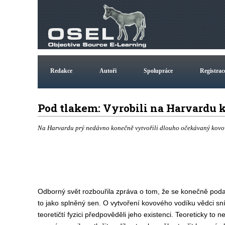
Redakce
Autoři
Spolupráce
Registrac
Pod tlakem: Vyrobili na Harvardu
Na Harvardu prý nedávno konečně vytvořili dlouho očekávaný kovový 
Odborný svět rozbouřila zpráva o tom, že se konečně podař
to jako splněný sen. O vytvoření kovového vodíku vědci sn
teoretičtí fyzici předpověděli jeho existenci. Teoreticky to ne