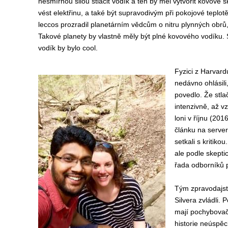
nesmírnou silou stlačit vodík a ten by měl vytvořit kovové
vést elektřinu, a také být supravodivým při pokojové teplo
leccos prozradil planetárním vědcům o nitru plynných obrů, 
Takové planety by vlastně měly být plné kovového vodíku. 
vodík by bylo cool.
Fyzici z Harvard
nedávno ohlásili
povedlo. Že stlač
intenzivně, až v
loni v říjnu (201
článku na server
setkali s kritiko
ale podle skepti
řada odborníků p
Tým zpravodajstv
Silvera zvládli.
mají pochybovači
historie neúspě