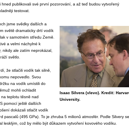
ěji hned publikovali své první pozorování, a až teď budou vytvořený
ladněji testovat.
ech jsme svědky dalších a
m světě dramaticky drtí vodík
 tlak v samotném středu Země.
ivé a velmi náchylné k
, nikdy ale zatím neprokázal,
ráží světlo.
dí, že stlačili vodík tak silně,
nikomu nepovedlo. Svou
žku na vodík umístili do
němuž mohli ochladit
Isaac Silvera (vlevo). Kredit: Harvar
 na teplotu těsně nad
University.
 S pomocí ještě dalších
šení dokázali stlačit vodík
rd pascalů (495 GPa). To je zhruba 5 milionů atmosfér. Podle Silvery s
al lesklým, což by mělo být důkazem vytvoření kovového vodíku.