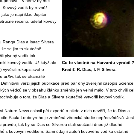
 skupenství – v němž by měl
tě. Kovový vodík by rovněž
jako je například Jupiter.
Stručně řečeno, udělat kovový
u Ranga Dias a Isaac Silvera
, že se jim to skutečně
ili plynný vodík tak
znikl kovový vodík. Už když ale
Co to vlastně na Harvardu vyrobili
6) vyvěsili rukopis svého
Kredit: R. Dias, I. F. Silvera.
u arXiv, tak se okamžitě
u. Definitivní verzi jejich publikace před pár dny zveřejnil časopis Science
ckých vědců se v obsahu článku změnilo jen velmi málo. V tuto chvíli ce
ochybuje o tom, že Dias a Silvera skutečně vytvořili kovový vodík.
í Nature News oslovil pět expertů a nikdo z nich nevěří, že to Dias a
 Podle Paula Loubeyreho je zmíněná vědecká studie nepřesvědčivá. Jestl
 pravdu, tak by se Dias se Silverou stali součástí dnes již dlouhé
chů s kovovým vodíkem. Sami údajní autoři kovového vodíku ostatně