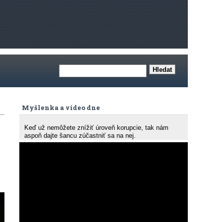
Myšlenka a video dne
Keď už nemôžete znížiť úroveň korupcie, tak nám
aspoň dajte šancu zúčastniť sa na nej.