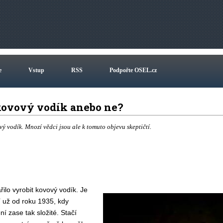
e
Vstup
RSS
Podpořte OSEL.cz
 kovový vodík anebo ne?
vodík. Mnozí vědci jsou ale k tomuto objevu skeptičtí.
ilo vyrobit kovový vodík. Je
í už od roku 1935, kdy
ní zase tak složité. Stačí