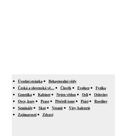
Úvodní stránka
Behavioralni vědy
Česká a slovenská vě…
Člověk
Evoluce
Fyzika
Genetika
Kabinet
Nejen vědou
Osli
Osloviny
Ovce, kozy
Prase
Přečetli jsme
Ptáci
Rostliny
Semináře
Skot
Vesmír
Viry, bakterie
Zajímavosti
Zdraví