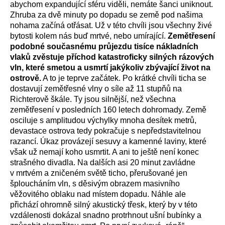
abychom expandující sféru viděli, nemáte šanci uniknout.
Zhruba za dvě minuty po dopadu se země pod našima
nohama začíná otřásat. Už v této chvíli jsou všechny živé
bytosti kolem nás buď mrtvé, nebo umírající.
Zemětřesení
podobné současnému průjezdu tisíce nákladních
vlaků zvěstuje příchod katastroficky silných rázových
vln, které smetou a usmrtí jakýkoliv zbývající život na
ostrově.
A to je teprve začátek. Po krátké chvíli ticha se
dostavují zemětřesné vlny o síle až 11 stupňů na
Richterově škále. Ty jsou silnější, než všechna
zemětřesení v posledních 160 letech dohromady. Země
osciluje s amplitudou výchylky mnoha desítek metrů,
devastace ostrova tedy pokračuje s nepředstavitelnou
razancí. Úkaz provázejí sesuvy a kamenné laviny, které
však už nemají koho usmrtit. A ani to ještě není konec
strašného divadla. Na dalších asi 20 minut zavládne
v mrtvém a zničeném světě ticho, přerušované jen
šploucháním vln, s děsivým obrazem masivního
věžovitého oblaku nad místem dopadu. Náhle ale
přichází ohromně silný akustický třesk, který by v této
vzdálenosti dokázal snadno protrhnout ušní bubínky a