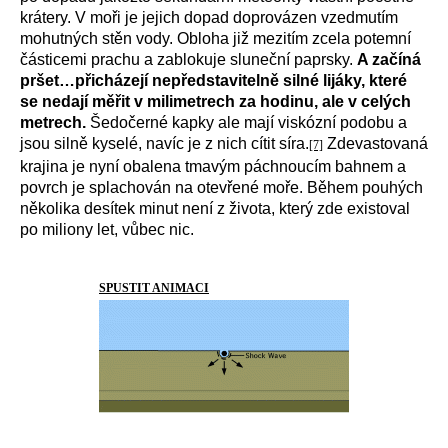
krátery. V moři je jejich dopad doprovázen vzedmutím
mohutných stěn vody. Obloha již mezitím zcela potemní
částicemi prachu a zablokuje sluneční paprsky.
A začíná
pršet…přicházejí nepředstavitelně silné lijáky, které
se nedají měřit v milimetrech za hodinu, ale v celých
metrech.
Šedočerné kapky ale mají viskózní podobu a
jsou silně kyselé, navíc je z nich cítit síra.
Zdevastovaná
[7]
krajina je nyní obalena tmavým páchnoucím bahnem a
povrch je splachován na otevřené moře. Během pouhých
několika desítek minut není z života, který zde existoval
po miliony let, vůbec nic.
SPUSTIT ANIMACI