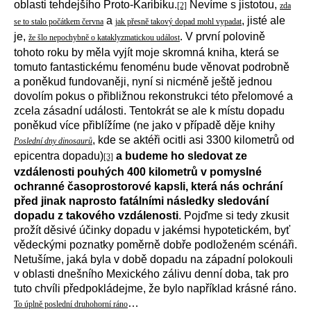
oblasti tehdejšího Proto-Karibiku.
Nevíme s jistotou,
[2]
zda
a
, jisté ale
se to stalo počátkem června
jak přesně takový dopad mohl vypadat
je,
. V první polovině
že šlo nepochybně o kataklyzmatickou událost
tohoto roku by měla vyjít moje skromná kniha, která se
tomuto fantastickému fenoménu bude věnovat podrobně
a poněkud fundovaněji, nyní si nicméně ještě jednou
dovolím pokus o přibližnou rekonstrukci této přelomové a
zcela zásadní události. Tentokrát se ale k místu dopadu
poněkud více přiblížíme (ne jako v případě děje knihy
, kde se aktéři ocitli asi 3300 kilometrů od
Poslední dny dinosaurů
epicentra dopadu)
a budeme ho sledovat ze
[3]
vzdálenosti pouhých 400 kilometrů v pomyslné
ochranné časoprostorové kapsli, která nás ochrání
před jinak naprosto fatálními následky sledování
dopadu z takového vzdálenosti
. Pojďme si tedy zkusit
prožít děsivé účinky dopadu v jakémsi hypotetickém, byť
vědeckými poznatky poměrně dobře podloženém scénáři.
Netušíme, jaká byla v době dopadu na západní polokouli
v oblasti dnešního Mexického zálivu denní doba, tak pro
tuto chvíli předpokládejme, že bylo například krásné ráno.
…
To úplně poslední druhohorní ráno