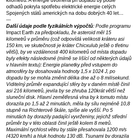
kilometrů. A energie uvolněná při dopadu by podle
odhadů pokryla spotřebu elektrické energie celých
Spojených států amerických na dobu dobrých 40 let…
---
Další údaje podle fyzikálních výpočtů
: Podle programu
Impact Earth
za předpokladu, že asteroid měl 15
kilometrů v průměru (což odpovídá velikosti kráteru asi
150 km, ve skutečnosti je kráter Chicxulub ještě o třetinu
větší), by ve vzdálenosti 400 kilometrů od místa dopadu
byly efekty následovné (mírně se lišící od některých údajů
v hlavním textu): Energie planetky před vstupem do
atmosféry by dosahovala hodnoty 1,5 x 1024 J, po
dopadu by se mohla změnit délka dne až o 8 milisekund.
Viditelný průměr expandující sféry by v daném místě činil
asi 216 kilometrů, jevila by se zhruba 120krát větší než
sluneční disk. Hlavní zemětřesná vlna by k tomuto místu
dorazila po 1,5 až 2 minutách, měla by sílu nejméně 10,8
stupně na Richterově škále, spíše ale vyšší. Po 5
minutách by dorazily padající vyvrženiny, jejichž střední
průměr by v této oblasti činil ještě kolem 8 metrů.
Maximální rychlost větru by stále přesahovala 1200 m/s
(4320 km/h) a hluk hodnotu 130 dB. Tsunami by dorazila