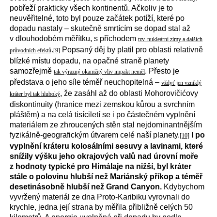
pobřeží prakticky všech kontinentů. Ačkoliv je to
neuvěřitelné, toto byl pouze začátek potíží, které po
dopadu nastaly – skutečně smrtícím se dopad stal až
v dlouhodobém měřítku, s příchodem
tzv. nukleární zimy a dalších
.
Popsaný děj by platil pro oblasti relativně
průvodních efektů
[9]
blízké místu dopadu, na opačné straně planety
samozřejmě
. Přesto je
tak výrazný okamžitý vliv impakt neměl
představa o jeho síle téměř neuchopitelná –
vždyť jen vzniklý
, že zasáhl až do oblasti Mohorovičićovy
kráter byl tak hluboký
diskontinuity (hranice mezi zemskou kůrou a svrchním
pláštěm) a na celá tisíciletí se i po částečném vyplnění
materiálem ze zhroucených stěn stal nejdominantnějším
fyzikálně-geografickým útvarem celé naší planety.
I po
[10]
vyplnění kráteru kolosálními sesuvy a lavinami, které
snížily výšku jeho okrajových valů nad úrovní moře
z hodnoty typické pro Himálaje na nižší, byl kráter
stále o polovinu hlubší než Mariánský příkop a téměř
desetinásobně hlubší než Grand Canyon.
Kdybychom
vyvržený materiál ze dna Proto-Karibiku vyrovnali do
krychle, jedna její strana by měřila přibližně celých 50