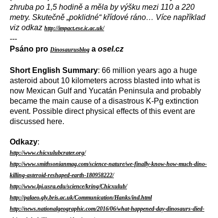
zhruba po 1,5 hodině a měla by výšku mezi 110 a 220
metry. Skutečně „poklidné“ křídové ráno… Více například
viz odkaz
http://impact.ese.ic.ac.uk/
---
Psáno pro
a
osel.cz
Dinosaurusblog
Short English Summary
: 66 million years ago a huge
asteroid about 10 kilometers across blasted into what is
now Mexican Gulf and Yucatán Peninsula and probably
became the main cause of a disastrous K-Pg extinction
event. Possible direct physical effects of this event are
discussed here.
Odkazy
:
http://www.chicxulubcrater.org/
http://www.smithsonianmag.com/science-nature/we-finally-know-how-much-dino-
killing-asteroid-reshaped-earth-180958222/
http://www.lpi.usra.edu/science/kring/Chicxulub/
http://palaeo.gly.bris.ac.uk/Communication/Hanks/ind.html
http://news.nationalgeographic.com/2016/06/what-happened-day-dinosaurs-died-