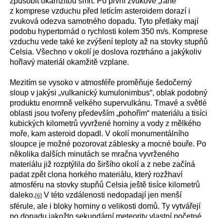
způsobit okamžitou smrt. Po první zvukové „ráně“
z komprese vzduchu před letícím asteroidem dorazí i
zvuková odezva samotného dopadu. Tyto přetlaky mají
podobu hypertornád o rychlosti kolem 350 m/s. Komprese
vzduchu vede také ke zvýšení teploty až na stovky stupňů
Celsia. Všechno v okolí je doslova roztrháno a jakýkoliv
hořlavý materiál okamžitě vzplane.
Mezitím se vysoko v atmosféře proměňuje šedočerný
sloup v jakýsi „vulkanický kumulonimbus“, oblak podobný
produktu enormně velkého supervulkánu. Tmavé a světlé
oblasti jsou tvořeny především „pohořím“ materiálu a tisíci
kubických kilometrů vyvržené horniny a vody z mělkého
moře, kam asteroid dopadl. V okolí monumentálního
sloupce je možné pozorovat záblesky a mocné bouře. Po
několika dalších minutách se mračna vyvrženého
materiálu již rozptýlila do širšího okolí a z nebe začíná
padat zpět clona horkého materiálu, který rozžhaví
atmosféru na stovky stupňů Celsia ještě tisíce kilometrů
daleko.
V této vzdálenosti nedopadají jen menší
[6]
sférule, ale i bloky horniny o velikosti domů. Ty vytvářejí
po dopadu jakožto sekundární meteority vlastní početné