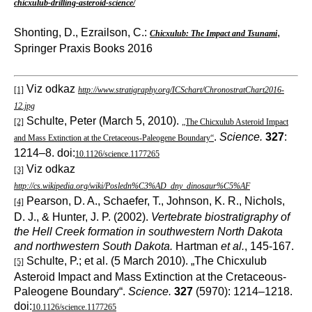
chicxulub-drilling-asteroid-science/
Shonting, D., Ezrailson, C.:
,
Chicxulub: The Impact and Tsunami
Springer Praxis Books 2016
Viz odkaz
[1]
http://www.stratigraphy.org/ICSchart/ChronostratChart2016-
12.jpg
Schulte, Peter (March 5, 2010).
[2]
„The Chicxulub Asteroid Impact
.
Science.
327
:
and Mass Extinction at the Cretaceous-Paleogene Boundary“
1214–8. doi:
10.1126/science.1177265
Viz odkaz
[3]
http://cs.wikipedia.org/wiki/Posledn%C3%AD_dny_dinosaur%C5%AF
Pearson, D. A., Schaefer, T., Johnson, K. R., Nichols,
[4]
D. J., & Hunter, J. P. (2002).
Vertebrate biostratigraphy of
the Hell Creek formation in southwestern North Dakota
and northwestern South Dakota.
Hartman
et al.
, 145-167.
Schulte, P.; et al. (5 March 2010). „The Chicxulub
[5]
Asteroid Impact and Mass Extinction at the Cretaceous-
Paleogene Boundary“.
Science.
327
(5970): 1214–1218.
doi:
10.1126/science.1177265