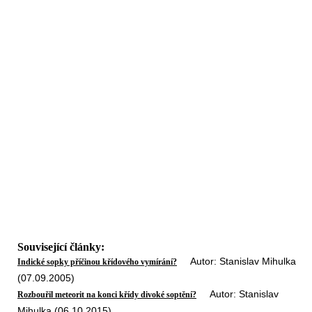
Související články:
Autor: Stanislav Mihulka
Indické sopky příčinou křídového vymírání?
(07.09.2005)
Autor: Stanislav
Rozbouřil meteorit na konci křídy divoké soptění?
Mihulka (06.10.2015)