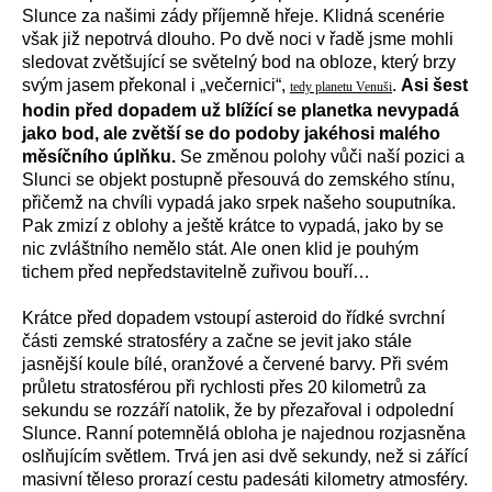
Slunce za našimi zády příjemně hřeje. Klidná scenérie
však již nepotrvá dlouho. Po dvě noci v řadě jsme mohli
sledovat zvětšující se světelný bod na obloze, který brzy
svým jasem překonal i „večernici“,
.
Asi šest
tedy planetu Venuši
hodin před dopadem už blížící se planetka nevypadá
jako bod, ale zvětší se do podoby jakéhosi malého
měsíčního úplňku.
Se změnou polohy vůči naší pozici a
Slunci se objekt postupně přesouvá do zemského stínu,
přičemž na chvíli vypadá jako srpek našeho souputníka.
Pak zmizí z oblohy a ještě krátce to vypadá, jako by se
nic zvláštního nemělo stát. Ale onen klid je pouhým
tichem před nepředstavitelně zuřivou bouří…
Krátce před dopadem vstoupí asteroid do řídké svrchní
části zemské stratosféry a začne se jevit jako stále
jasnější koule bílé, oranžové a červené barvy. Při svém
průletu stratosférou při rychlosti přes 20 kilometrů za
sekundu se rozzáří natolik, že by přezařoval i odpolední
Slunce. Ranní potemnělá obloha je najednou rozjasněna
oslňujícím světlem. Trvá jen asi dvě sekundy, než si zářící
masivní těleso prorazí cestu padesáti kilometry atmosféry.