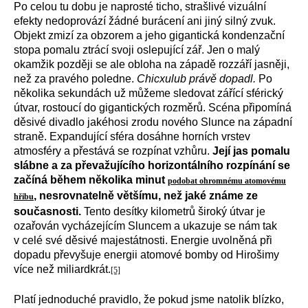
Po celou tu dobu je naprosté ticho, strašlivé vizuální
efekty nedoprovází žádné burácení ani jiný silný zvuk.
Objekt zmizí za obzorem a jeho gigantická kondenzační
stopa pomalu ztrácí svoji oslepující zář. Jen o malý
okamžik později se ale obloha na západě rozzáří jasněji,
než za pravého poledne.
Chicxulub právě dopadl.
Po
několika sekundách už můžeme sledovat zářící sférický
útvar, rostoucí do gigantických rozměrů. Scéna připomíná
děsivé divadlo jakéhosi zrodu nového Slunce na západní
straně. Expandující sféra dosáhne horních vrstev
atmosféry a přestává se rozpínat vzhůru.
Její jas pomalu
slábne a za převažujícího horizontálního rozpínání se
začíná během několika minut
podobat ohromnému atomovému
, nesrovnatelně většímu, než jaké známe ze
hřibu
současnosti.
Tento desítky kilometrů široký útvar je
ozařován vycházejícím Sluncem a ukazuje se nám tak
v celé své děsivé majestátnosti. Energie uvolněná při
dopadu převyšuje energii atomové bomby od Hirošimy
více než miliardkrát.
[5]
Platí jednoduché pravidlo, že pokud jsme natolik blízko,