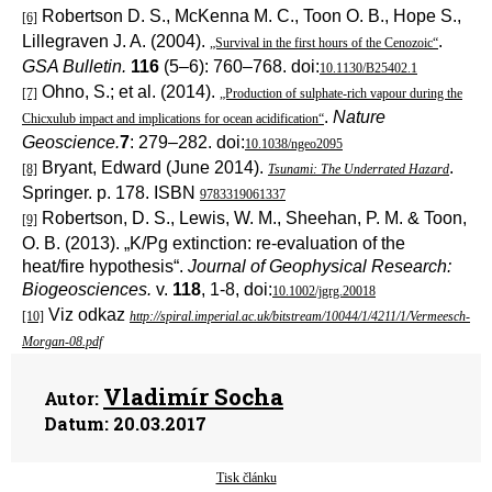
Robertson D. S., McKenna M. C., Toon O. B., Hope S.,
[6]
Lillegraven J. A. (2004).
.
„Survival in the first hours of the Cenozoic“
GSA Bulletin.
116
(5–6): 760–768. doi:
10.1130/B25402.1
Ohno, S.; et al. (2014).
[7]
„Production of sulphate-rich vapour during the
.
Nature
Chicxulub impact and implications for ocean acidification“
Geoscience.
7
: 279–282. doi:
10.1038/ngeo2095
Bryant, Edward (June 2014).
.
[8]
Tsunami: The Underrated Hazard
Springer. p. 178. ISBN
9783319061337
Robertson, D. S., Lewis, W. M., Sheehan, P. M. & Toon,
[9]
O. B. (2013). „K/Pg extinction: re-evaluation of the
heat/fire hypothesis“.
Journal of Geophysical Research:
Biogeosciences.
v.
118
, 1-8, doi:
10.1002/jgrg.20018
Viz odkaz
[10]
http://spiral.imperial.ac.uk/bitstream/10044/1/4211/1/Vermeesch-
Morgan-08.pdf
Vladimír Socha
Autor:
Datum:
20.03.2017
Tisk článku