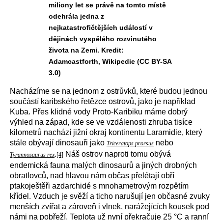
miliony let se právě na tomto místě
odehrála jedna z
nejkatastrofičtějších událostí v
dějinách vyspělého rozvinutého
života na Zemi. Kredit:
Adamcastforth, Wikipedie (CC BY-SA
3.0)
Nacházíme se na jednom z ostrůvků, které budou jednou
součástí karibského řetězce ostrovů, jako je například
Kuba. Přes klidné vody Proto-Karibiku máme dobrý
výhled na západ, kde se ve vzdálenosti zhruba tisíce
kilometrů nachází jižní okraj kontinentu Laramidie, který
stále obývají dinosauři jako
nebo
Triceratops prorsus
.
Náš ostrov naproti tomu obývá
Tyrannosaurus rex
[4]
endemická fauna malých dinosaurů a jiných drobných
obratlovců, nad hlavou nám občas přelétají obří
ptakoještěři azdarchidé s mnohametrovým rozpětím
křídel. Vzduch je svěží a ticho narušují jen občasné zvuky
menších zvířat a zároveň i vlnek, narážejících kousek pod
námi na pobřeží. Teplota už nyní překračuje 25 °C a ranní