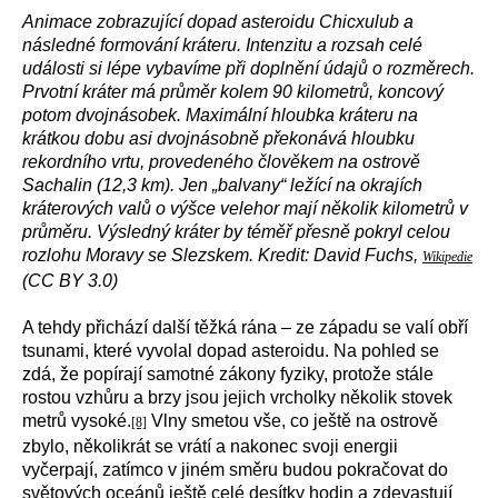
Animace zobrazující dopad asteroidu Chicxulub a
následné formování kráteru. Intenzitu a rozsah celé
události si lépe vybavíme při doplnění údajů o rozměrech.
Prvotní kráter má průměr kolem 90 kilometrů, koncový
potom dvojnásobek. Maximální hloubka kráteru na
krátkou dobu asi dvojnásobně překonává hloubku
rekordního vrtu, provedeného člověkem na ostrově
Sachalin (12,3 km). Jen „balvany“ ležící na okrajích
kráterových valů o výšce velehor mají několik kilometrů v
průměru. Výsledný kráter by téměř přesně pokryl celou
rozlohu Moravy se Slezskem. Kredit: David Fuchs,
Wikipedie
(CC BY 3.0)
A tehdy přichází další těžká rána – ze západu se valí obří
tsunami, které vyvolal dopad asteroidu. Na pohled se
zdá, že popírají samotné zákony fyziky, protože stále
rostou vzhůru a brzy jsou jejich vrcholky několik stovek
metrů vysoké.
Vlny smetou vše, co ještě na ostrově
[8]
zbylo, několikrát se vrátí a nakonec svoji energii
vyčerpají, zatímco v jiném směru budou pokračovat do
světových oceánů ještě celé desítky hodin a zdevastují