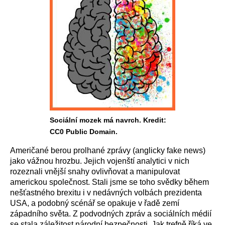
Sociální mozek má navrch. Kredit:
CC0 Public Domain.
Američané berou prolhané zprávy (anglicky fake news)
jako vážnou hrozbu. Jejich vojenští analytici v nich
rozeznali vnější snahy ovlivňovat a manipulovat
americkou společnost. Stali jsme se toho svědky během
nešťastného brexitu i v nedávných volbách prezidenta
USA, a podobný scénář se opakuje v řadě zemí
západního světa. Z podvodných zpráv a sociálních médií
se stala záležitost národní bezpečnosti. Jak trefně říká ve