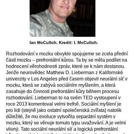
Ian McCulloh. Kredit: I. McCulloh.
Rozhodování v mozku obvykle spojujeme se zcela přední
částí mozku – prefrontální kůrou. Ta by se měla podílet na
hodnocení věrohodnosti zpráv, které se k nám dostanou.
Jenže neurovědec Matthew D. Lieberman z Kalifornské
univerzity v Los Angeles před časem objevil neurální síť v
mozku, která se zabývá sociálním myšlením, a která
zasahuje do činnosti prefrontální kůry během procesu
rozhodování. Lieberman to na svém TED vystoupení v
roce 2013 komentoval velmi trefně. Sociální myšlení je
pro lidi (stejně jako ostatní společenská zvířata) natolik
důležité, že mu evoluce vytvořila separátní systém v
mozku, který se věnuje tomuto typu uvažování. A je velmi
vlivný. Tato sociální neurální síť a logická prefrontální