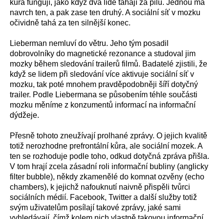
kůra fungují, jako když dva lidé tahají za pilu. Jednou má
navrch ten, a pak zase ten druhý. A sociální síť v mozku
očividně tahá za ten silnější konec.
Lieberman nemluví do větru. Jeho tým posadil
dobrovolníky do magnetické rezonance a studoval jim
mozky během sledování trailerů filmů. Badatelé zjistili, že
když se lidem při sledování více aktivuje sociální síť v
mozku, tak poté mnohem pravděpodobněji šíří dotyčný
trailer. Podle Liebermana se působením téhle součásti
mozku měníme z konzumentů informací na informační
dýdžeje.
Přesně tohoto zneužívají prolhané zprávy. O jejich kvalitě
totiž nerozhodne prefrontální kůra, ale sociální mozek. A
ten se rozhoduje podle toho, odkud dotyčná zpráva přišla.
V tom hrají zcela zásadní roli informační bubliny (anglicky
filter bubble), někdy zkamenělé do komnat ozvěny (echo
chambers), k jejichž nafouknutí naivně přispěli tvůrci
sociálních médií. Facebook, Twitter a další služby totiž
svým uživatelům posílají takové zprávy, jaké sami
vyhledávají, čímž kolem nich vlastně takovou informační