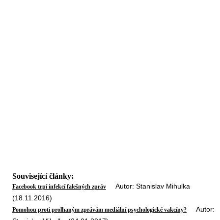
Související články:
Autor: Stanislav Mihulka
Facebook trpí infekcí falešných zpráv
(18.11.2016)
Autor:
Pomohou proti prolhaným zprávám mediální psychologické vakcíny?