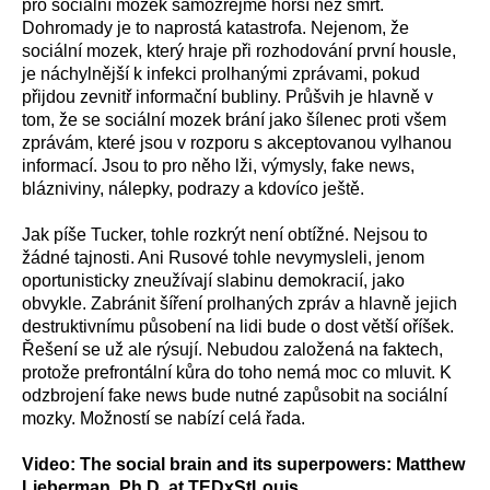
pro sociální mozek samozřejmě horší než smrt.
Dohromady je to naprostá katastrofa. Nejenom, že
sociální mozek, který hraje při rozhodování první housle,
je náchylnější k infekci prolhanými zprávami, pokud
přijdou zevnitř informační bubliny. Průšvih je hlavně v
tom, že se sociální mozek brání jako šílenec proti všem
zprávám, které jsou v rozporu s akceptovanou vylhanou
informací. Jsou to pro něho lži, výmysly, fake news,
blázniviny, nálepky, podrazy a kdovíco ještě.
Jak píše Tucker, tohle rozkrýt není obtížné. Nejsou to
žádné tajnosti. Ani Rusové tohle nevymysleli, jenom
oportunisticky zneužívají slabinu demokracií, jako
obvykle. Zabránit šíření prolhaných zpráv a hlavně jejich
destruktivnímu působení na lidi bude o dost větší oříšek.
Řešení se už ale rýsují. Nebudou založená na faktech,
protože prefrontální kůra do toho nemá moc co mluvit. K
odzbrojení fake news bude nutné zapůsobit na sociální
mozky. Možností se nabízí celá řada.
Video: The social brain and its superpowers: Matthew
Lieberman, Ph.D. at TEDxStLouis