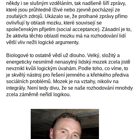
někdy i se slušným vzděláním, tak nadšeně šíří zprávy,
které jsou průhledně lživé nebo zjevně pocházejí ze
zoufalých zdrojů. Ukázalo se, že prolhané zprávy přímo
ovlivňují ty oblasti mozku, které souvisejí se
společenským přijetím (social acceptance). Zásadní je to,
že aktivita těchto oblastí mozku má na rozhodování lidí
větší vliv nežli logické argumenty.
Biologové to ostatně vědí už dlouho. Velký, složitý a
energeticky nesmírně nenasytný lidský mozek zcela jistě
nevznikl kvůli logickým úvahám. Podle toho, co víme, to
je skvělý nástroj pro řešení jemného a křehkého přediva
sociálních problémů. Mozek je na vztahy, nikoliv na
integrály. Není tedy divu, že se naše rozhodování mnohdy
zcela záměrně neřídí logikou.