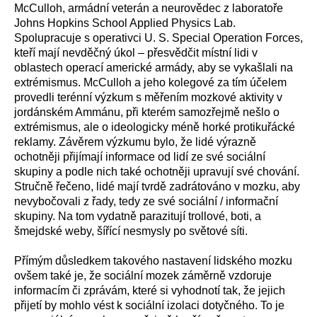
McCulloh, armádní veterán a neurovědec z laboratoře
Johns Hopkins School Applied Physics Lab.
Spolupracuje s operativci U. S. Special Operation Forces,
kteří mají nevděčný úkol – přesvědčit místní lidi v
oblastech operací americké armády, aby se vykašlali na
extrémismus. McCulloh a jeho kolegové za tím účelem
provedli terénní výzkum s měřením mozkové aktivity v
jordánském Ammánu, při kterém samozřejmě nešlo o
extrémismus, ale o ideologicky méně horké protikuřácké
reklamy. Závěrem výzkumu bylo, že lidé výrazně
ochotněji přijímají informace od lidí ze své sociální
skupiny a podle nich také ochotněji upravují své chování.
Stručně řečeno, lidé mají tvrdě zadrátováno v mozku, aby
nevybočovali z řady, tedy ze své sociální / informační
skupiny. Na tom vydatně parazitují trollové, boti, a
šmejdské weby, šířící nesmysly po světové síti.
Přímým důsledkem takového nastavení lidského mozku
ovšem také je, že sociální mozek záměrně vzdoruje
informacím či zprávám, které si vyhodnotí tak, že jejich
přijetí by mohlo vést k sociální izolaci dotyčného. To je