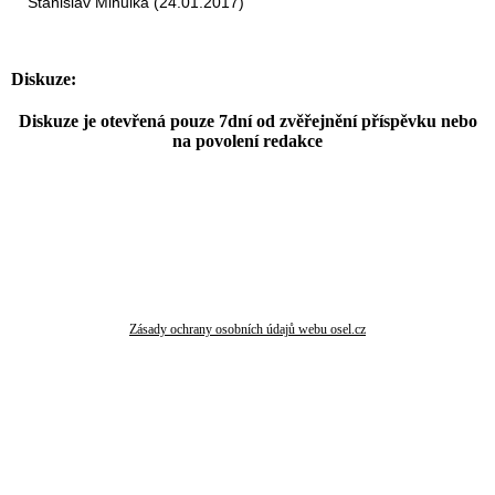
Stanislav Mihulka (24.01.2017)
Diskuze:
Diskuze je otevřená pouze 7dní od zvěřejnění příspěvku nebo
na povolení redakce
Zásady ochrany osobních údajů webu osel.cz