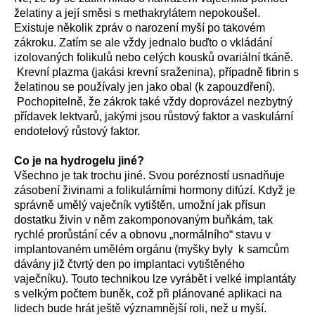
želatiny a její směsi s methakrylátem nepokoušel.
Existuje několik zpráv o narození myší po takovém
zákroku. Zatím se ale vždy jednalo buďto o vkládání
izolovaných folikulů nebo celých kousků ovariální tkáně.
Krevní plazma (jakási krevní sraženina), případně fibrin s
želatinou se používaly jen jako obal (k zapouzdření).
Pochopitelně, že zákrok také vždy doprovázel nezbytný
přídavek lektvarů, jakými jsou růstový faktor a vaskulární
endotelový růstový faktor.
Co je na hydrogelu jiné?
Všechno je tak trochu jiné. Svou porézností usnadňuje
zásobení živinami a folikulárními hormony difúzí. Když je
správně umělý vaječník vytištěn, umožní jak přísun
dostatku živin v něm zakomponovaným buňkám, tak
rychlé prorůstání cév a obnovu „normálního“ stavu v
implantovaném umělém orgánu (myšky byly k samcům
dávány již čtvrtý den po implantaci vytištěného
vaječníku). Touto technikou lze vyrábět i velké implantáty
s velkým počtem buněk, což při plánované aplikaci na
lidech bude hrát ještě významnější roli, než u myší.