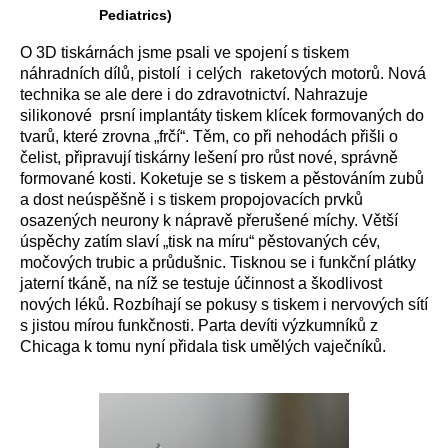
Pediatrics)
O 3D tiskárnách jsme psali ve spojení s tiskem
náhradních dílů, pistolí i celých raketových motorů. Nová
technika se ale dere i do zdravotnictví. Nahrazuje
silikonové prsní implantáty tiskem klícek formovaných do
tvarů, které zrovna „frčí“. Těm, co při nehodách přišli o
čelist, připravují tiskárny lešení pro růst nové, správně
formované kosti. Koketuje se s tiskem a pěstováním zubů
a dost neúspěšně i s tiskem propojovacích prvků
osazených neurony k nápravě přerušené míchy. Větší
úspěchy zatím slaví „tisk na míru“ pěstovaných cév,
močových trubic a průdušnic. Tisknou se i funkční plátky
jaterní tkáně, na níž se testuje účinnost a škodlivost
nových léků. Rozbíhají se pokusy s tiskem i nervových sítí
s jistou mírou funkčnosti. Parta devíti výzkumníků z
Chicaga k tomu nyní přidala tisk umělých vaječníků.