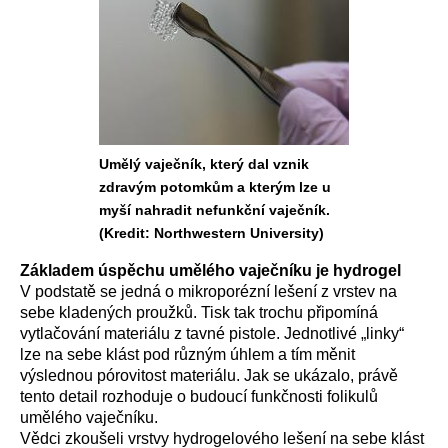
Umělý vaječník, který dal vznik
zdravým potomkům a kterým lze u
myší nahradit nefunkční vaječník.
(Kredit: Northwestern University)
Základem úspěchu umělého vaječníku je hydrogel
V podstatě se jedná o mikroporézní lešení z vrstev na
sebe kladených proužků. Tisk tak trochu připomíná
vytlačování materiálu z tavné pistole. Jednotlivé „linky“
lze na sebe klást pod různým úhlem a tím měnit
výslednou pórovitost materiálu. Jak se ukázalo, právě
tento detail rozhoduje o budoucí funkčnosti folikulů
umělého vaječníku.
Vědci zkoušeli vrstvy hydrogelového lešení na sebe klást