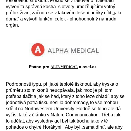
rosolovitou strukturu. Pokud se z takového materiálu
vytvoří ta správná kostra s otvory umožňujícími volný
průtok živin, začnou se v takovém lešení buňky cítit „jako
doma“ a vytvoří funkční celek - plnohodnotný náhradní
orgán.
Psáno pro
a osel.cz
ALFA MEDICAL
Podrobnosti typu, při jaké teplotě tisknout, aby tryska o
průměru sto mikronů neucpávala, jak moc je při tom
potřeba tlačit a jak se had, který z toho leze chladí, aby se
jednotlivá patra tisku neslila dohromady, to vše mohou
sdělit na Northwestern University. Hodně se toho ale dá
vyčíst také z článku v Nature Communication. Třeba jak
to udělat, aby výsledný gel byl tak trochu jako v té
pohádce o chytré Horákyni. Aby byl „samá díra“, ale aby