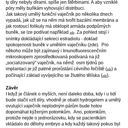
ty díry nebyly dírami, spíše jen štěrbinami. A aby vzniklé
póry měly buňkám vyhovující distribuci.
Jak takový umělý funkční vaječník po několika dnech
vypadá, jak už se na něm má tvořit bazální membrána a
jak rostoucí folikuly má obklopit armáda podpůrných
buněk, se lze podívat například
. Za pohled stojí i
zde
snímky dokládající sekreci estradiolu - doklad
spokojenosti buněk v umělém vaječníku (zde). Pro
někoho může být zajímavý i Imunofluorescenčním
mikroskopem zprostředkovaná podívaná na již
„socializovaný“ vaječník, na němž osm týdnů po
implantaci je již patrné prorůstání cévního řečiště (
) a
zde
počínající základ vyvíjejícího se žlutého tělíska (
).
zde
Závěr
I když je článek o myších, není daleko doba, kdy i u lidí
bude stačit vzít díry, vhodně je obalit hydrogelem a umělý
ovulující vaječník neplodným párům bude hotov
dopomáhat kýženým potomkům. Ano, potomkům,
protože nejde o jednorázovku, kdy se pacientkám
vkládalo do dělohy embryo a kdy každý takový pokus byl