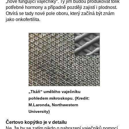
„nové fungující vaječníky“. Ty jim budou produkovat tolik
potřebné hormony a případně později zajistí i plodnost.
Otvírá se tady nové pole oboru, který začíná být znám
jako onkofertilita.
„Tkáň“ umělého vaječníku
pohledem mikroskopu. (Kredit:
M.Laronda, Northwestern
University)
Čertovo kopýtko je v detailu
Ne, že by se zatím nikdo o nahrazení vaječníků pomocí