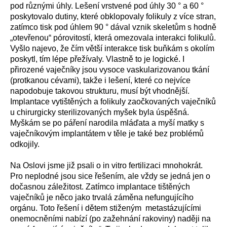
pod různými úhly. Lešení vrstvené pod úhly 30 ° a 60 °
poskytovalo dutiny, které obklopovaly folikuly z více stran,
zatímco tisk pod úhlem 90 ° dával vznik skeletům s hodně
„otevřenou“ pórovitostí, která omezovala interakci folikulů.
Vyšlo najevo, že čím větší interakce tisk buňkám s okolím
poskytl, tím lépe přežívaly. Vlastně to je logické. I
přirozené vaječníky jsou vysoce vaskularizovanou tkání
(protkanou cévami), takže i lešení, které co nejvíce
napodobuje takovou strukturu, musí být vhodnější.
Implantace vytištěných a folikuly zaočkovaných vaječníků
u chirurgicky sterilizovaných myšek byla úspěšná.
Myškám se po páření narodila mláďata a myší matky s
vaječníkovým implantátem v těle je také bez problémů
odkojily.
Na Oslovi jsme již psali o in vitro fertilizaci mnohokrát.
Pro neplodné jsou sice řešením, ale vždy se jedná jen o
dočasnou záležitost. Zatímco implantace tištěných
vaječníků je něco jako trvalá záměna nefungujícího
orgánu. Toto řešení i dětem stiženým metastázujícími
onemocněními nabízí (po zažehnání rakoviny) naději na