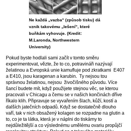
Ne každá „vazba“ (způsob tisku) dá
vznik takovému „lešení“, které
buňkám vyhovuje. (Kredit:
M.Laronda, Northwestern
University)
Pokud byste hodlali sami začít v tomto směru
experimentovat, vězte, že to co, potravináři nazývají
želatinou a Evropská unie kamufluje pod zkratkami E407
a E410, jsou karagenan a karubin. Ty nejsou tou
správnou želatinou, nejsou živočišného původu. Více
šancí budete mít, když použijete stejnou věc, se kterou
pracovali v Chicagu a čemu se v našich končinách dříve
říkalo klih. Připravuje se vyvařením šlach, kůží, kostí a
dalších jatečních odpadů. Když se dostatečně dlouho
vaří, tak v nich obsažený kolagen se rozpadne na glutin a
to, co je ta látka, která je v náplni do tiskárny to
nejdůležitější a co výslednému umělému ovariu propůjčí