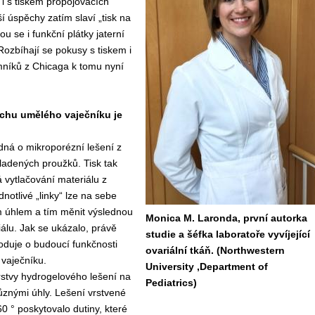
i s tiskem propojovacích
 úspěchy zatím slaví „tisk na
 se i funkční plátky jaterní
Rozbíhají se pokusy s tiskem i
umníků z Chicaga k tomu nyní
chu umělého vaječníku je
dná o mikroporézní lešení z
ladených proužků. Tisk tak
 vytlačování materiálu z
dnotlivé „linky“ lze na sebe
m úhlem a tím měnit výslednou
Monica M. Laronda, první autorka
iálu. Jak se ukázalo, právě
studie a šéfka laboratoře vyvíjející
hoduje o budoucí funkčnosti
ovariální tkáň. (Northwestern
 vaječníku.
University ,Department of
rstvy hydrogelového lešení na
Pediatrics)
ůznými úhly. Lešení vrstvené
60 ° poskytovalo dutiny, které