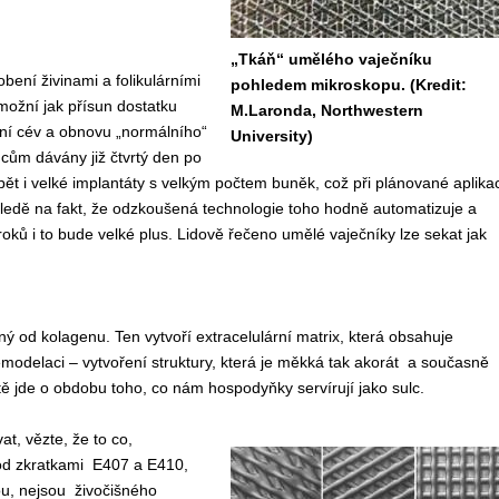
„Tkáň“ umělého vaječníku
bení živinami a folikulárními
pohledem mikroskopu. (Kredit:
možní jak přísun dostatku
M.Laronda, Northwestern
ní cév a obnovu „normálního“
University)
ům dávány již čtvrtý den po
bět i velké implantáty s velkým počtem buněk, což při plánované aplikac
ehledě na fakt, že odzkoušená technologie toho hodně automatizuje a
ků i to bude velké plus. Lidově řečeno umělé vaječníky lze sekat jak
ý od kolagenu. Ten vytvoří extracelulární matrix, která obsahuje
odelaci – vytvoření struktury, která je měkká tak akorát a současně
tě jde o obdobu toho, co nám hospodyňky servírují jako sulc.
t, vězte, že to co,
pod zkratkami E407 a E410,
ou, nejsou živočišného