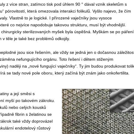
kuly z více stran, zatímco tisk pod úhlem 90 ° dával vznik skeletům s
“ pórovitostí, která omezovala interakci folikulů. Vyšlo najevo, že čím
aly. Vlastně to je logické. I přirozené vaječníky jsou vysoce
 které co nejvíce napodobuje takovou strukturu, musí být vhodnější.
u chirurgicky sterilizovaných myšek byla úspěšná. Myškám se po páření
v těle je také bez problémů odkojily.
ro neplodné jsou sice řešením, ale vždy se jedná jen o dočasnou záležitos
á záměna nefungujícího orgánu. Toto řešení i dětem stiženým
y) naději na „nové fungující vaječníky“. Ty jim budou produkovat toli
írá se tady nové pole oboru, který začíná být znám jako onkofertilita.
tiny a její směsi s
ení myší po takovém zákroku.
ikulů nebo celých kousků
ípadně fibrin s želatinou se
 zákrok také vždy doprovázel
skulární endotelový růstový