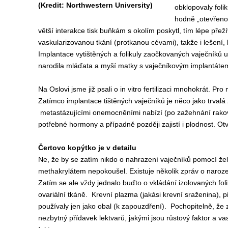
(Kredit: Northwestern University)
obklopovaly foli
hodně „otevřenou
větší interakce tisk buňkám s okolím poskytl, tím lépe přežív
vaskularizovanou tkání (protkanou cévami), takže i lešení,
Implantace vytištěných a folikuly zaočkovaných vaječníků 
narodila mláďata a myší matky s vaječníkovým implantátem 
Na Oslovi jsme již psali o in vitro fertilizaci mnohokrát. P
Zatímco implantace tištěných vaječníků je něco jako trval
metastázujícími onemocněními nabízí (po zažehnání rakovin
potřebné hormony a případně později zajistí i plodnost. Otv
Čertovo kopýtko je v detailu
Ne, že by se zatím nikdo o nahrazení vaječníků pomocí žela
methakrylátem nepokoušel. Existuje několik zpráv o naroz
Zatím se ale vždy jednalo buďto o vkládání izolovaných fol
ovariální tkáně. Krevní plazma (jakási krevní sraženina), př
používaly jen jako obal (k zapouzdření). Pochopitelně, že
nezbytný přídavek lektvarů, jakými jsou růstový faktor a va