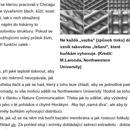
 se kterou pracovali v Chicagu
e vyvařením šlach, kůží, kostí
í, tak v nich obsažený
 náplni do tiskárny to
solovitou strukturu. Pokud se
žňujícími volný průtok živin,
Ne každá „vazba“ (způsob tisku) d
í funkční celek -
vznik takovému „lešení“, které
buňkám vyhovuje. (Kredit:
M.Laronda, Northwestern
University)
 při jaké teplotě tisknout, aby
 sto mikronů neucpávala, jak
třeba tlačit a jak se had, který z toho leze chladí, aby se jednotlivá pat
hromady, to vše mohou sdělit na Northwestern University. Hodně se toh
ké z článku v Nature Communication. Třeba jak to udělat, aby výsledný
hu jako v té pohádce o chytré Horákyni. Aby byl „samá díra“, ale aby ty
 měly buňkám vyhovující distribuci.
á, jak už se na něm má tvořit bazální membrána a jak rostoucí folikuly
říklad
. Za pohled stojí i snímky dokládající sekreci estradiolu - dokla
zde