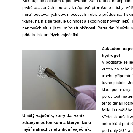
Koketuje se s tiskem a pěstováním zubů a dost neúspěšně 
prvků osazených neurony k nápravě přerušené míchy. Větší
míru“ pěstovaných cév, močových trubic a průdušnic. Tisknou
tkáně, na níž se testuje účinnost a škodlivost nových léků. 
nervových sítí s jistou mírou funkčnosti. Parta devíti výzk
přidala tisk umělých vaječníků.
Základem úspě
hydrogel
V podstatě se je
vrstev na sebe k
trochu připomíná
tavné pistole. Je
klást pod různý
pórovitost mater
tento detail roz
folikulů umělého
Umělý vaječník, který dal vznik
Vědci zkoušeli v
zdravým potomkům a kterým lze u
sebe klást pod r
myší nahradit nefunkční vaječník.
pod úhly 30 ° a 