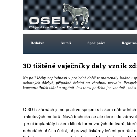
Redakce
Autoři
Spolupráce
Registrac
3D tištěné vaječníky daly vznik
Na poli léčby neplodnosti v poslední době zaznamenaly hodně úspě
ochotných dárkyň, případně čekání na vhodnou mrtvolu. Perspekt
kompatibilních tkání a orgánů. Je k tomu potřeba jen vhodně „znásil
O 3D tiskárnách jsme psali ve spojení s tiskem náhradních dí
raketových motorů. Nová technika se ale dere i do zdravotn
prsní implantáty tiskem klícek formovaných do tvarů, které 
nehodách přišli o čelist, připravují tiskárny lešení pro růst