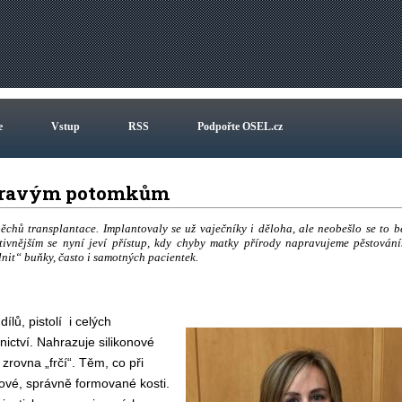
e
Vstup
RSS
Podpořte OSEL.cz
 zdravým potomkům
chů transplantace. Implantovaly se už vaječníky i děloha, ale neobešlo se to b
ivnějším se nyní jeví přístup, kdy chyby matky přírody napravujeme pěstován
nit“ buňky, často i samotných pacientek.
lů, pistolí i celých
ictví. Nahrazuje silikonové
zrovna „frčí“. Těm, co při
 nové, správně formované kosti.