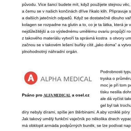
původu. Více šancí budete mít, když použijete stejnou věc,
a čemu se v našich končinách dříve říkalo klih. Připravuje s
a dalších jatečních odpadů. Když se dostatečně dlouho vař
kolagen se rozpadne na glutin a to, co je ta látka, která je v
nejdůležitější a co výslednému umělému ovariu propůjčí ro
z takového materiálu vytvoří ta správná kostra s otvory umo
začnou se v takovém lešení buňky cítit „jako doma“ a vytvoř
plnohodnotný náhradní orgán.
Podrobnosti typu,
tryska o průměru
moc je při tom po
tisku neslila do
Psáno pro
a osel.cz
ALFA MEDICAL
ale dá vyčíst ta
gel byl tak troc
díry nebyly dírami, spíše jen štěrbinami. A aby vzniklé póry
Jak takový umělý funkční vaječník po několika dnech vypad
má obklopit armáda podpůrných buněk, se lze podívat nap