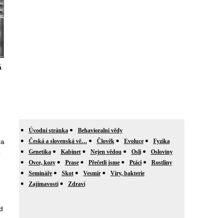
á
Úvodní stránka
Behavioralni vědy
ra
Česká a slovenská vě…
Člověk
Evoluce
Fyzika
Genetika
Kabinet
Nejen vědou
Osli
Osloviny
o
Ovce, kozy
Prase
Přečetli jsme
Ptáci
Rostliny
Semináře
Skot
Vesmír
Viry, bakterie
Zajímavosti
Zdraví
d