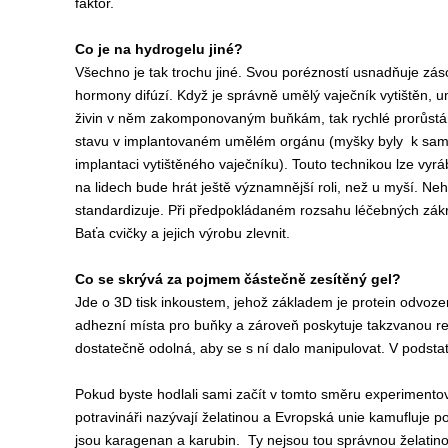
faktor.
Co je na hydrogelu jiné?
Všechno je tak trochu jiné. Svou porézností usnadňuje záso
hormony difúzí. Když je správně umělý vaječník vytištěn, u
živin v něm zakomponovaným buňkám, tak rychlé prorůstá
stavu v implantovaném umělém orgánu (myšky byly k samc
implantaci vytištěného vaječníku). Touto technikou lze vyrá
na lidech bude hrát ještě významnější roli, než u myší. N
standardizuje. Při předpokládaném rozsahu léčebných zákro
Baťa cvičky a jejich výrobu zlevnit.
Co se skrývá za pojmem částečně zesítěný gel?
Jde o 3D tisk inkoustem, jehož základem je protein odvozen
adhezní místa pro buňky a zároveň poskytuje takzvanou rem
dostatečně odolná, aby se s ní dalo manipulovat. V podsta
Pokud byste hodlali sami začít v tomto směru experimentova
potravináři nazývají želatinou a Evropská unie kamufluje 
jsou karagenan a karubin. Ty nejsou tou správnou želatin