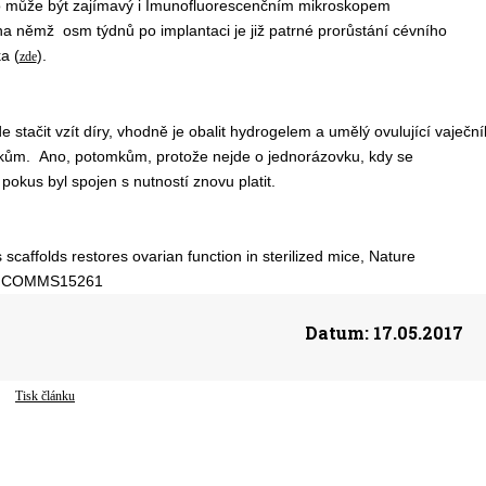
o může být zajímavý i Imunofluorescenčním mikroskopem
na němž osm týdnů po implantaci je již patrné prorůstání cévního
a (
).
zde
e stačit vzít díry, vhodně je obalit hydrogelem a umělý ovulující vaječní
m. Ano, potomkům, protože nejde o jednorázovku, kdy se
okus byl spojen s nutností znovu platit.
scaffolds restores ovarian function in sterilized mice, Nature
38/NCOMMS15261
Datum:
17.05.2017
Tisk článku