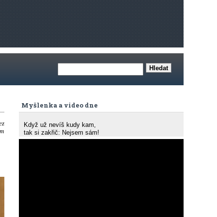
Myšlenka a video dne
ez
Když už nevíš kudy kam,
ím
tak si zakřič: Nejsem sám!