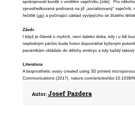
spokojenosti buněk v umělém vaječníku (zde). Pro někoh
zprostředkovaná podívaná na již „socializovaný“ vaječník, 
řečiště (
) a počínající základ vyvíjejícího se žlutého tělísk
zde
Závěr
I když je článek o myších, není daleko doba, kdy i u lidí bud
neplodným párům bude hotov dopomáhat kýženým potomků
pacientkám vkládalo do dělohy embryo a kdy každý takový p
Literatura
A bioprosthetic ovary created using 3D printed microporous 
Communications (2017). nature.com/articles/doi:10.10
Josef Pazdera
Autor: