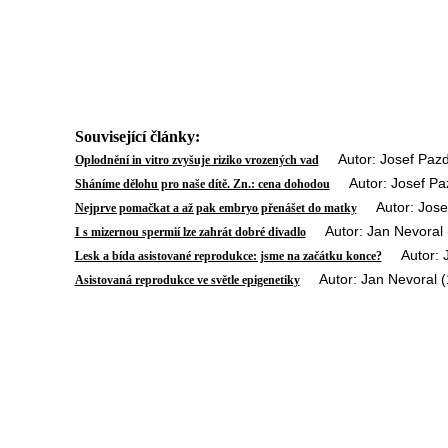
Související články:
Autor: Josef Pazd
Oplodnění in vitro zvyšuje riziko vrozených vad
Autor: Josef Paz
Sháníme dělohu pro naše dítě. Zn.: cena dohodou
Autor: Josef
Nejprve pomačkat a až pak embryo přenášet do matky
Autor: Jan Nevoral 
I s mizernou spermií lze zahrát dobré divadlo
Autor: Ja
Lesk a bída asistované reprodukce: jsme na začátku konce?
Autor: Jan Nevoral (
Asistovaná reprodukce ve světle epigenetiky