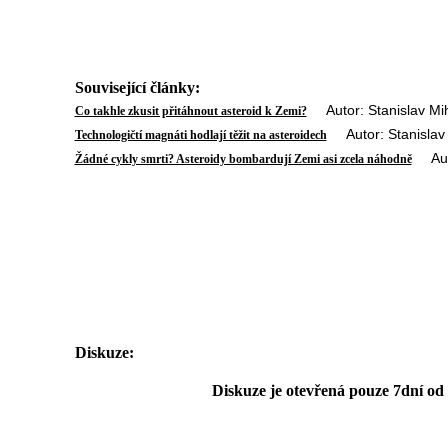
Související články:
Autor: Stanislav Mih
Co takhle zkusit přitáhnout asteroid k Zemi?
Autor: Stanislav 
Technologičtí magnáti hodlají těžit na asteroidech
Autor
Žádné cykly smrti? Asteroidy bombardují Zemi asi zcela náhodně
Diskuze:
Diskuze je otevřená pouze 7dní od