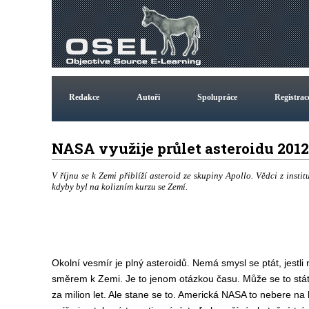
Redakce
Autoři
Spolupráce
Registrac
NASA využije průlet asteroidu 201
V říjnu se k Zemi přiblíží asteroid ze skupiny Apollo. Vědci z inst
kdyby byl na kolizním kurzu se Zemí.
Okolní vesmír je plný asteroidů. Nemá smysl se ptát, jestl
směrem k Zemi. Je to jenom otázkou času. Může se to stát
za milion let. Ale stane se to. Americká NASA to nebere na