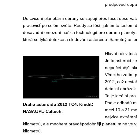
předpověď dopad
Do cvičení planetární obrany se zapojí přes tucet observato
pracovišť po celém světě. Reddy se těší, jak tímto testem d
dosavadní omezení našich technologií pro obranu planety. P
která se týká detekce a sledování asteroidu. Samotný astero
Hlavní roli v te
Je to asteroid z
nejpočetnější sk
Vědci ho zatím p
2012, což nestač
detailní obrázek
To je ideální pr
Podle odhadů má
Dráha asteroidu 2012 TC4. Kredit:
mezi 10 a 31 met
NASA/JPL-Caltech.
nejvíce extrémn
kilometrů, ale mnohem pravděpodobněji planetu mine ve v
kilometrů.