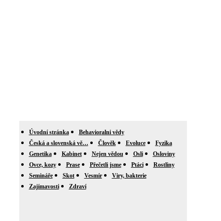
Úvodní stránka
Behavioralni vědy
Česká a slovenská vě…
Člověk
Evoluce
Fyzika
Genetika
Kabinet
Nejen vědou
Osli
Osloviny
Ovce, kozy
Prase
Přečetli jsme
Ptáci
Rostliny
Semináře
Skot
Vesmír
Viry, bakterie
Zajímavosti
Zdraví