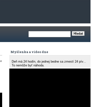
Myšlenka a video dne
ko
Deň má 24 hodín, do jednej bedne sa zmestí 24 pív...
To nemôže byť náhoda.