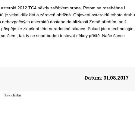
í asteroid 2012 TC4 někdy začátkem srpna. Potom se rozeběhne i
 je velmi důležitá a zároveň obtížná. Objevení asteroidů tohoto druhu
ho nebezpečných asteroidů dostane do blízkosti Země předtím, aniž
přispěje ke zlepšení této neradostné situace. Pokud jde o technologie,
ky se Zemí, tak ty se snad budou testovat někdy příště. Naše šance
Datum:
01.08.2017
Tisk článku