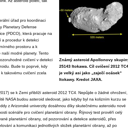
nk. Až asteroid poletí, tak
erální úřad pro koordinaci
ny Planetary Defense
ice (PDCO), která pracuje na
í a procedur k detekci
mírného prostoru a k
 naší modré planety. Tento
ozoruhodné cvičení v detekci
Známý asteroid Apollonovy skupin
roidu. Bude to poprvé, kdy
25143 Itokawa. Cíl cvičení 2012 TC
í k takovému cvičení zcela
je velký asi jako „zaječí ocásek“
Itokawy. Kredot JAXA.
(2017) se k Zemi přiblíží asteroid 2012 TC4. Nepůjde o žádné ohrožení,
ítě NASA budou asteroid sledovat, jako kdyby byl na kolizním kurzu se
ddy z Arizonské univerzity dosáhnou díky skutečnému asteroidu nové
sti scénáře pro cvičení planetární obrany. Říjnový test prověří celý
ané planetární obrany, od pozorování a detekce asteroidů, přes
ování a komunikaci jednotlivých složek planetární obrany, až po