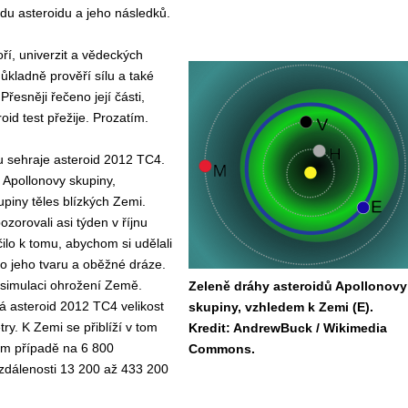
u asteroidu a jeho následků.
ří, univerzit a vědeckých
ůkladně prověří sílu a také
řesněji řečeno její části,
id test přežije. Prozatím.
stu sehraje asteroid 2012 TC4.
e Apollonovy skupiny,
upiny těles blízkých Zemi.
ozorovali asi týden v říjnu
ilo k tomu, abychom si udělali
 o jeho tvaru a oběžné dráze.
o simulaci ohrožení Země.
Zeleně dráhy asteroidů Apollonovy
 asteroid 2012 TC4 velikost
skupiny, vzhledem k Zemi (E).
ry. K Zemi se přiblíží v tom
Kredit: AndrewBuck / Wikimedia
ím případě na 6 800
Commons.
zdálenosti 13 200 až 433 200