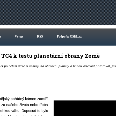
e
Vstup
RSS
Podpořte OSEL.cz
2 TC4 k testu planetární obrany Země
itucí po celém světě si zahrají na ohrožení planety a budou asteroid pozorovat, ja
i nějaký pořádný kámen zamíří
 za našeho života nebo třeba
 lehkou váhu. Doposud to bylo