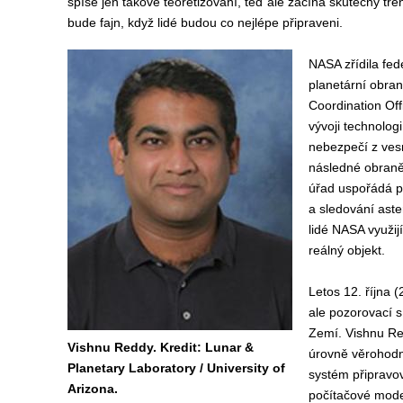
spíše jen takové teoretizování, teď ale začíná skutečný tréni
bude fajn, když lidé budou co nejlépe připraveni.
NASA zřídila fed
planetární obra
Coordination Off
vývoji technologi
nebezpečí z ves
následné obraně
úřad uspořádá p
a sledování aste
lidé NASA využij
reálný objekt.
Letos 12. října 
ale pozorovací s
Zemí. Vishnu Re
Vishnu Reddy. Kredit: Lunar &
úrovně věrohodno
Planetary Laboratory / University of
systém připravov
Arizona.
počítačové model