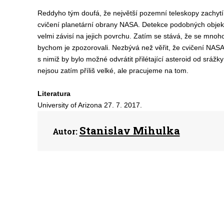
Reddyho tým doufá, že největší pozemní teleskopy zachyt
cvičení planetární obrany NASA. Detekce podobných objektů
velmi závisí na jejich povrchu. Zatím se stává, že se mno
bychom je zpozorovali. Nezbývá než věřit, že cvičení NASA 
s nimiž by bylo možné odvrátit přilétající asteroid od sráž
nejsou zatím příliš velké, ale pracujeme na tom.
Literatura
University of Arizona 27. 7. 2017.
Stanislav Mihulka
Autor: