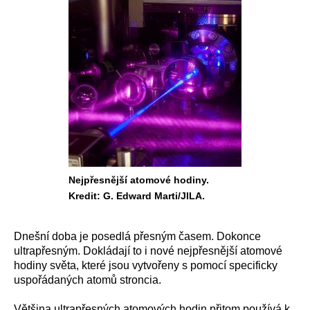
Nejpřesnější atomové hodiny.
Kredit: G. Edward Marti/JILA.
Dnešní doba je posedlá přesným časem. Dokonce
ultrapřesným. Dokládají to i nové nejpřesnější atomové
hodiny světa, které jsou vytvořeny s pomocí specificky
uspořádaných atomů stroncia.
Většina ultrapřesných atomových hodin přitom používá k