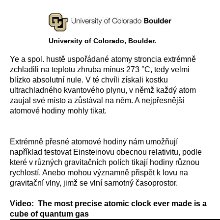
University of Colorado, Boulder.
Ye a spol. hustě uspořádané atomy stroncia extrémně
zchladili na teplotu zhruba mínus 273 °C, tedy velmi
blízko absolutní nule. V té chvíli získali kostku
ultrachladného kvantového plynu, v němž každý atom
zaujal své místo a zůstával na něm. A nejpřesnější
atomové hodiny mohly tikat.
Extrémně přesné atomové hodiny nám umožňují
například testovat Einsteinovu obecnou relativitu, podle
které v různých gravitačních polích tikají hodiny různou
rychlostí. Anebo mohou významně přispět k lovu na
gravitační vlny, jimž se vlní samotný časoprostor.
Video: The most precise atomic clock ever made is a
cube of quantum gas