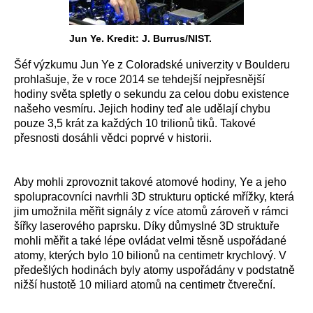
Jun Ye. Kredit: J. Burrus/NIST.
Šéf výzkumu Jun Ye z Coloradské univerzity v Boulderu
prohlašuje, že v roce 2014 se tehdejší nejpřesnější
hodiny světa spletly o sekundu za celou dobu existence
našeho vesmíru. Jejich hodiny teď ale udělají chybu
pouze 3,5 krát za každých 10 trilionů tiků. Takové
přesnosti dosáhli vědci poprvé v historii.
Aby mohli zprovoznit takové atomové hodiny, Ye a jeho
spolupracovníci navrhli 3D strukturu optické mřížky, která
jim umožnila měřit signály z více atomů zároveň v rámci
šířky laserového paprsku. Díky důmyslné 3D struktuře
mohli měřit a také lépe ovládat velmi těsně uspořádané
atomy, kterých bylo 10 bilionů na centimetr krychlový. V
předešlých hodinách byly atomy uspořádány v podstatně
nižší hustotě 10 miliard atomů na centimetr čtvereční.