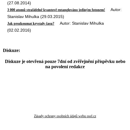
(27.08.2014)
Autor:
3 000 atomů strašidelně kvantově entanglováno jediným fotonem!
Stanislav Mihulka (29.03.2015)
Autor: Stanislav Mihulka
Jak prozkoumat krystaly času?
(02.02.2016)
Diskuze:
Diskuze je otevřená pouze 7dní od zvěřejnění příspěvku nebo
na povolení redakce
Zásady ochrany osobních údajů webu osel.cz