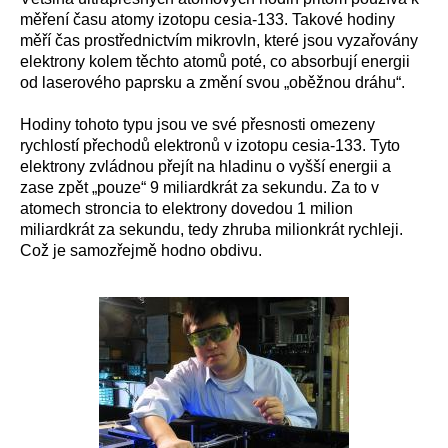
měření času atomy izotopu cesia-133. Takové hodiny
měří čas prostřednictvím mikrovln, které jsou vyzařovány
elektrony kolem těchto atomů poté, co absorbují energii
od laserového paprsku a změní svou „oběžnou dráhu“.
Hodiny tohoto typu jsou ve své přesnosti omezeny
rychlostí přechodů elektronů v izotopu cesia-133. Tyto
elektrony zvládnou přejít na hladinu o vyšší energii a
zase zpět „pouze“ 9 miliardkrát za sekundu. Za to v
atomech stroncia to elektrony dovedou 1 milion
miliardkrát za sekundu, tedy zhruba milionkrát rychleji.
Což je samozřejmě hodno obdivu.