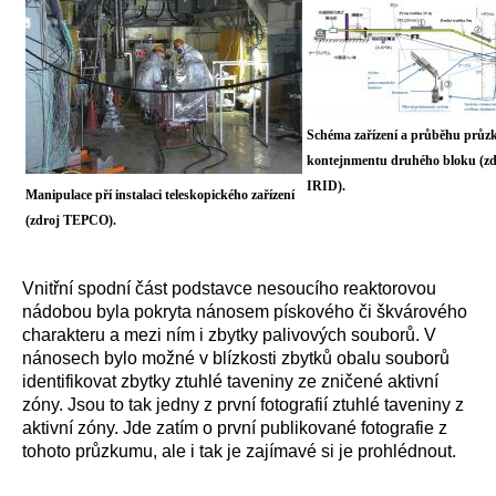
Schéma zařízení a průběhu průz
kontejnmentu druhého bloku (zd
IRID).
Manipulace pří instalaci teleskopického zařízení
(zdroj TEPCO).
Vnitřní spodní část podstavce nesoucího reaktorovou
nádobou byla pokryta nánosem pískového či škvárového
charakteru a mezi ním i zbytky palivových souborů. V
nánosech bylo možné v blízkosti zbytků obalu souborů
identifikovat zbytky ztuhlé taveniny ze zničené aktivní
zóny. Jsou to tak jedny z první fotografií ztuhlé taveniny z
aktivní zóny. Jde zatím o první publikované fotografie z
tohoto průzkumu, ale i tak je zajímavé si je prohlédnout.