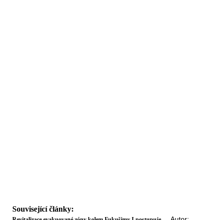
Související články:
Autor:
Revitalizace evakuované zóny kolem Fukušimy I postupuje