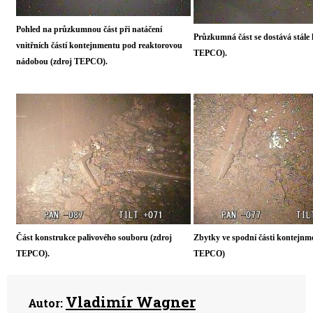
Pohled na průzkumnou část při natáčení
Průzkumná část se dostává stále 
vnitřních částí kontejnmentu pod reaktorovou
TEPCO).
nádobou (zdroj TEPCO).
Část konstrukce palivového souboru (zdroj
Zbytky ve spodní části kontejnm
TEPCO).
TEPCO)
Vladimír Wagner
Autor: