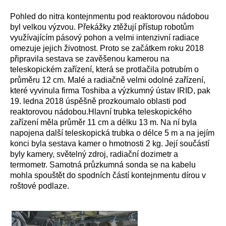
Pohled do nitra kontejnmentu pod reaktorovou nádobou
byl velkou výzvou. Překážky ztěžují přístup robotům
využívajícím pásový pohon a velmi intenzivní radiace
omezuje jejich životnost. Proto se začátkem roku 2018
připravila sestava se zavěšenou kamerou na
teleskopickém zařízení, která se protlačila potrubím o
průměru 12 cm. Malé a radiačně velmi odolné zařízení,
které vyvinula firma Toshiba a výzkumný ústav IRID, pak
19. ledna 2018 úspěšně prozkoumalo oblasti pod
reaktorovou nádobou.
Hlavní trubka teleskopického
zařízení měla průměr 11 cm a délku 13 m. Na ní byla
napojena další teleskopická trubka o délce 5 m a na jejím
konci byla sestava kamer o hmotnosti 2 kg. Její součástí
byly kamery, světelný zdroj, radiační dozimetr a
termometr. Samotná průzkumná sonda se na kabelu
mohla spouštět do spodních částí kontejnmentu dírou v
roštové podlaze.