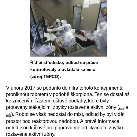
Řídicí středisko, odkud se práce
kontrolovaly a ovládala kamera
(zdroj TEPCO).
V únoru 2017 se podařilo do nitra tohoto kontejnmentu
proniknout robotem v podobě škorpiona. Ten se dostal až
ke zničeným částem roštové podlahy, které byly
protaveny stékajícími zbytky roztavené aktivní zóny (
a
zde
). Robot se však nedostal do míst, odkud by byl vidět
zde
prostor pod reaktorovou nádobou. A právě informace
odtud jsou klíčové pro přípravu metod likvidace zbytků
roztavené aktivní zóny.