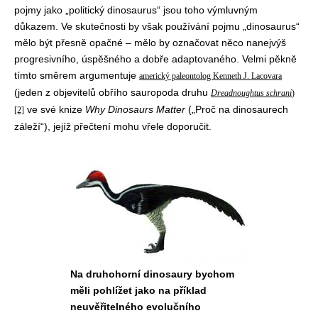
pojmy jako „politický dinosaurus“ jsou toho výmluvným
důkazem. Ve skutečnosti by však používání pojmu „dinosaurus“
mělo být přesně opačné – mělo by označovat něco nanejvýš
progresivního, úspěšného a dobře adaptovaného. Velmi pěkně
tímto směrem argumentuje
americký paleontolog Kenneth J. Lacovara
(jeden z objevitelů obřího sauropoda druhu
Dreadnoughtus schrani
)
ve své knize
Why Dinosaurs Matter
(„Proč na dinosaurech
[2]
záleží“), jejíž přečtení mohu vřele doporučit.
Na druhohorní dinosaury bychom
měli pohlížet jako na příklad
neuvěřitelného evolučního