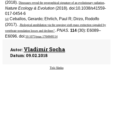
(2018).
.
Dinosaurs reveal the geographical signature of an evolutionary radiation
Nature Ecology & Evolution
(2018). doi:10.1038/s41559-
017-0454-6
Ceballos, Gerardo; Ehrlich, Paul R; Dirzo, Rodolfo
[4]
(2017).
„Biological annihilation via the ongoing sixth mass extinction signaled by
.
PNAS.
114
(30): E6089–
vertebrate population losses and declines“
E6096. doi:
10.1073/pnas.1704949114
Vladimír Socha
Autor:
Datum:
09.02.2018
Tisk článku