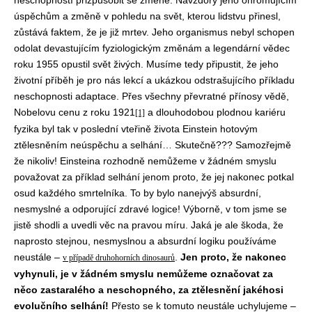
neschopností přizpůsobit se změně. Navzdory jeho ohromujícím
úspěchům a změně v pohledu na svět, kterou lidstvu přinesl,
zůstává faktem, že je již mrtev. Jeho organismus nebyl schopen
odolat devastujícím fyziologickým změnám a legendární vědec
roku 1955 opustil svět živých. Musíme tedy připustit, že jeho
životní příběh je pro nás lekcí a ukázkou odstrašujícího příkladu
neschopnosti adaptace. Přes všechny převratné přínosy vědě,
Nobelovu cenu z roku 1921
a dlouhodobou plodnou kariéru
[1]
fyzika byl tak v poslední vteřině života Einstein hotovým
ztělesněním neúspěchu a selhání… Skutečně??? Samozřejmě
že nikoliv! Einsteina rozhodně nemůžeme v žádném smyslu
považovat za příklad selhání jenom proto, že jej nakonec potkal
osud každého smrtelníka. To by bylo nanejvýš absurdní,
nesmyslné a odporující zdravé logice! Výborně, v tom jsme se
jistě shodli a uvedli věc na pravou míru. Jaká je ale škoda, že
naprosto stejnou, nesmyslnou a absurdní logiku používáme
neustále –
.
Jen proto, že nakonec
v případě druhohorních dinosaurů
vyhynuli, je v žádném smyslu nemůžeme označovat za
něco zastaralého a neschopného, za ztělesnění jakéhosi
evolučního selhání!
Přesto se k tomuto neustále uchylujeme –