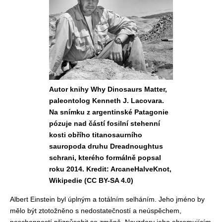
Autor knihy Why Dinosaurs Matter,
paleontolog Kenneth J. Lacovara.
Na snímku z argentinské Patagonie
pózuje nad částí fosilní stehenní
kosti obřího titanosaurního
sauropoda druhu Dreadnoughtus
schrani, kterého formálně popsal
roku 2014. Kredit: ArcaneHalveKnot,
Wikipedie (CC BY-SA 4.0)
Albert Einstein byl úplným a totálním selháním. Jeho jméno by
mělo být ztotožněno s nedostatečností a neúspěchem,