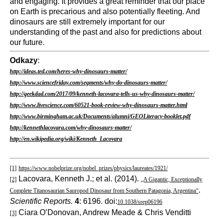
and engaging. It provides a great reminder that our place
on Earth is precarious and also potentially fleeting. And
dinosaurs are still extremely important for our
understanding of the past and also for predictions about
our future.
Odkazy
:
http://ideas.ted.com/heres-why-dinosaurs-matter/
http://www.sciencefriday.com/segments/why-do-dinosaurs-matter/
http://geekdad.com/2017/09/kenneth-lacovara-tells-us-why-dinosaurs-matter/
http://www.livescience.com/60521-book-review-why-dinosaurs-matter.html
http://www.birmingham.ac.uk/Documents/alumni/GEOLiteracy-booklet.pdf
http://kennethlacovara.com/why-dinosaurs-matter/
http://en.wikipedia.org/wiki/Kenneth_Lacovara
[1]
https://www.nobelprize.org/nobel_prizes/physics/laureates/1921/
Lacovara, Kenneth J.; et al. (2014).
[2]
„A Gigantic, Exceptionally
.
Complete Titanosaurian Sauropod Dinosaur from Southern Patagonia, Argentina“
Scientific Reports.
4
: 6196. doi:
10.1038/srep06196
Ciara O’Donovan, Andrew Meade & Chris Venditti
[3]