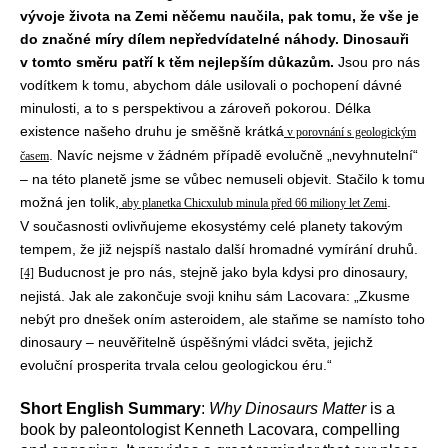
vývoje života na Zemi něčemu naučila, pak tomu, že vše je
do značné míry dílem nepředvídatelné náhody. Dinosauři
v tomto směru patří k těm nejlepším důkazům.
Jsou pro nás
vodítkem k tomu, abychom dále usilovali o pochopení dávné
minulosti, a to s perspektivou a zároveň pokorou. Délka
existence našeho druhu je směšně krátká
v porovnání s geologickým
. Navíc nejsme v žádném případě evolučně „nevyhnutelní“
časem
– na této planetě jsme se vůbec nemuseli objevit. Stačilo k tomu
možná jen tolik,
.
aby planetka Chicxulub minula před 66 miliony let Zemi
V současnosti ovlivňujeme ekosystémy celé planety takovým
tempem, že již nejspíš nastalo další hromadné vymírání druhů.
Buducnost je pro nás, stejně jako byla kdysi pro dinosaury,
[4]
nejistá. Jak ale zakončuje svoji knihu sám Lacovara: „Zkusme
nebýt pro dnešek oním asteroidem, ale staňme se namísto toho
dinosaury – neuvěřitelně úspěšnými vládci světa, jejichž
evoluční prosperita trvala celou geologickou éru.“
Short English Summary
:
Why Dinosaurs Matter
is a
book by paleontologist Kenneth Lacovara, compelling