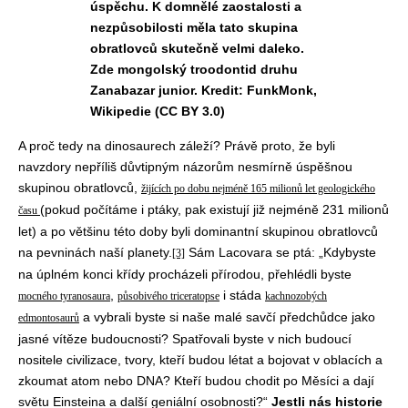
úspěchu. K domnělé zaostalosti a
nezpůsobilosti měla tato skupina
obratlovců skutečně velmi daleko.
Zde mongolský troodontid druhu
Zanabazar junior. Kredit: FunkMonk,
Wikipedie (CC BY 3.0)
A proč tedy na dinosaurech záleží? Právě proto, že byli
navzdory nepříliš důvtipným názorům nesmírně úspěšnou
skupinou obratlovců,
žijících po dobu nejméně 165 milionů let geologického
(pokud počítáme i ptáky, pak existují již nejméně 231 milionů
času
let) a po většinu této doby byli dominantní skupinou obratlovců
na pevninách naší planety.
Sám Lacovara se ptá: „Kdybyste
[3]
na úplném konci křídy procházeli přírodou, přehlédli byste
,
i stáda
mocného tyranosaura
působivého triceratopse
kachnozobých
a vybrali byste si naše malé savčí předchůdce jako
edmontosaurů
jasné vítěze budoucnosti? Spatřovali byste v nich budoucí
nositele civilizace, tvory, kteří budou létat a bojovat v oblacích a
zkoumat atom nebo DNA? Kteří budou chodit po Měsíci a dají
světu Einsteina a další geniální osobnosti?“
Jestli nás historie