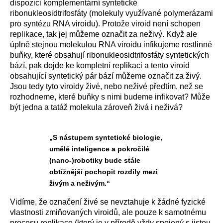
dispozici komplementární syntetické
ribonukleosidtrifosfáty (molekuly využívané polymerázami
pro syntézu RNA viroidu). Protože viroid není schopen
replikace, tak jej můžeme označit za neživý. Když ale
úplně stejnou molekulou RNA viroidu infikujeme rostlinné
buňky, které obsahují ribonukleosidtrifosfáty syntetických
bází, pak dojde ke kompletní replikaci a tento viroid
obsahující syntetický pár bází můžeme označit za živý.
Jsou tedy tyto viroidy živé, nebo neživé předtím, než se
rozhodneme, které buňky s nimi budeme infikovat? Může
být jedna a tatáž molekula zároveň živá i neživá?
„S nástupem syntetické biologie,
umělé inteligence a pokročilé
(nano-)robotiky bude stále
obtížnější pochopit rozdíly mezi
živým a neživým.“
Vidíme, že označení živé se nevztahuje k žádné fyzické
vlastnosti zmiňovaných viroidů, ale pouze k samotnému
procesu replikace (který je v přírodě vždy spojený s jistou