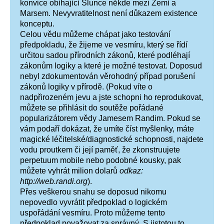
konvice obíhající Slunce někde mezi Zemí a
Marsem. Nevyvratitelnost není důkazem existence
konceptu.
Celou vědu můžeme chápat jako testování
předpokladu, že žijeme ve vesmíru, který se řídí
určitou sadou přírodních zákonů, které podléhají
zákonům logiky a které je možné testovat. Doposud
nebyl zdokumentován věrohodný případ porušení
zákonů logiky v přírodě. (Pokud víte o
nadpřirozeném jevu a jste schopni ho reprodukovat,
můžete se přihlásit do soutěže pořádané
popularizátorem vědy Jamesem Randim. Pokud se
vám podaří dokázat, že umíte číst myšlenky, máte
magické léčitelské/diagnostické schopnosti, najdete
vodu proutkem či její paměť, že zkonstruujete
perpetuum mobile nebo podobné kousky, pak
můžete vyhrát milion dolarů
odkaz:
http://web.randi.org
).
Přes veškerou snahu se doposud nikomu
nepovedlo vyvrátit předpoklad o logickém
uspořádání vesmíru. Proto můžeme tento
předpoklad považovat za správný. S jistotou to