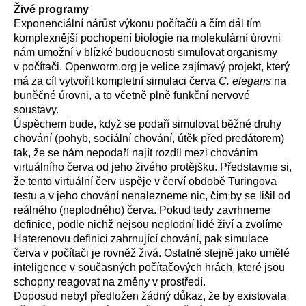
Živé programy
Exponenciální nárůst výkonu počítačů a čím dál tím
komplexnější pochopení biologie na molekulární úrovni
nám umožní v blízké budoucnosti simulovat organismy
v počítači. Openworm.org je velice zajímavý projekt, který
má za cíl vytvořit kompletní simulaci červa
C. elegans
na
buněčné úrovni, a to včetně plně funkční nervové
soustavy.
Úspěchem bude, když se podaří simulovat běžné druhy
chování (pohyb, sociální chování, útěk před predátorem)
tak, že se nám nepodaří najít rozdíl mezi chováním
virtuálního červa od jeho živého protějšku. Představme si,
že tento virtuální červ uspěje v červí obdobě Turingova
testu a v jeho chování nenalezneme nic, čím by se lišil od
reálného (neplodného) červa. Pokud tedy zavrhneme
definice, podle nichž nejsou neplodní lidé živí a zvolíme
Haterenovu definici zahrnující chování, pak simulace
červa v počítači je rovněž živá. Ostatně stejně jako umělé
inteligence v současných počítačových hrách, které jsou
schopny reagovat na změny v prostředí.
Doposud nebyl předložen žádný důkaz, že by existovala