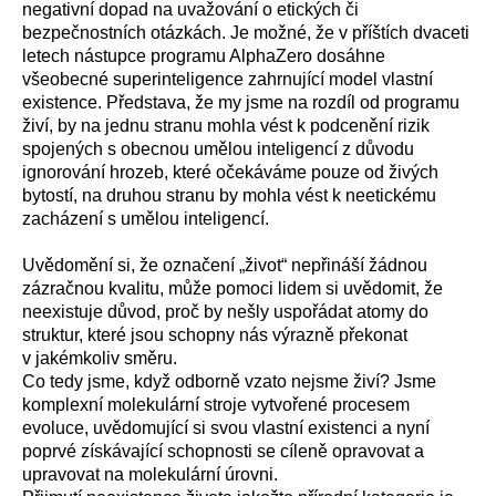
negativní dopad na uvažování o etických či
bezpečnostních otázkách. Je možné, že v příštích dvaceti
letech nástupce programu AlphaZero dosáhne
všeobecné superinteligence zahrnující model vlastní
existence. Představa, že my jsme na rozdíl od programu
živí, by na jednu stranu mohla vést k podcenění rizik
spojených s obecnou umělou inteligencí z důvodu
ignorování hrozeb, které očekáváme pouze od živých
bytostí, na druhou stranu by mohla vést k neetickému
zacházení s umělou inteligencí.
Uvědomění si, že označení „život“ nepřináší žádnou
zázračnou kvalitu, může pomoci lidem si uvědomit, že
neexistuje důvod, proč by nešly uspořádat atomy do
struktur, které jsou schopny nás výrazně překonat
v jakémkoliv směru.
Co tedy jsme, když odborně vzato nejsme živí? Jsme
komplexní molekulární stroje vytvořené procesem
evoluce, uvědomující si svou vlastní existenci a nyní
poprvé získávající schopnosti se cíleně opravovat a
upravovat na molekulární úrovni.