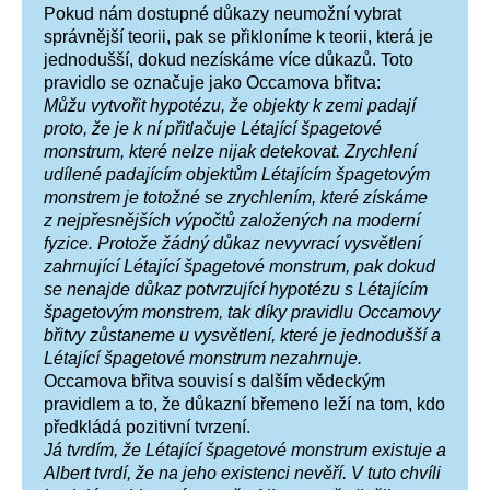
Pokud nám dostupné důkazy neumožní vybrat
správnější teorii, pak se přikloníme k teorii, která je
jednodušší, dokud nezískáme více důkazů. Toto
pravidlo se označuje jako Occamova břitva:
Můžu vytvořit hypotézu, že objekty k zemi padají
proto, že je k ní přitlačuje Létající špagetové
monstrum, které nelze nijak detekovat. Zrychlení
udílené padajícím objektům Létajícím špagetovým
monstrem je totožné se zrychlením, které získáme
z nejpřesnějších výpočtů založených na moderní
fyzice. Protože žádný důkaz nevyvrací vysvětlení
zahrnující Létající špagetové monstrum, pak dokud
se nenajde důkaz potvrzující hypotézu s Létajícím
špagetovým monstrem, tak díky pravidlu Occamovy
břitvy zůstaneme u vysvětlení, které je jednodušší a
Létající špagetové monstrum nezahrnuje.
Occamova břitva souvisí s dalším vědeckým
pravidlem a to, že důkazní břemeno leží na tom, kdo
předkládá pozitivní tvrzení.
Já tvrdím, že Létající špagetové monstrum existuje a
Albert tvrdí, že na jeho existenci nevěří. V tuto chvíli