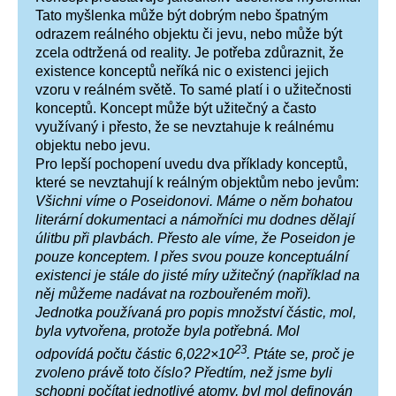
Tato myšlenka může být dobrým nebo špatným
odrazem reálného objektu či jevu, nebo může být
zcela odtržená od reality. Je potřeba zdůraznit, že
existence konceptů neříká nic o existenci jejich
vzoru v reálném světě. To samé platí i o užitečnosti
konceptů. Koncept může být užitečný a často
využívaný i přesto, že se nevztahuje k reálnému
objektu nebo jevu.
Pro lepší pochopení uvedu dva příklady konceptů,
které se nevztahují k reálným objektům nebo jevům:
Všichni víme o Poseidonovi. Máme o něm bohatou
literární dokumentaci a námořníci mu dodnes dělají
úlitbu při plavbách. Přesto ale víme, že Poseidon je
pouze konceptem. I přes svou pouze konceptuální
existenci je stále do jisté míry užitečný (například na
něj můžeme nadávat na rozbouřeném moři).
Jednotka používaná pro popis množství částic, mol,
byla vytvořena, protože byla potřebná. Mol
23
odpovídá počtu částic 6,022×10
. Ptáte se, proč je
zvoleno právě toto číslo? Předtím, než jsme byli
schopni počítat jednotlivé atomy, byl mol definován