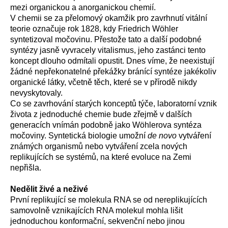
mezi organickou a anorganickou chemií.
V chemii se za přelomový okamžik pro zavrhnutí vitální
teorie označuje rok 1828, kdy Friedrich Wöhler
syntetizoval močovinu. Přestože tato a další podobné
syntézy jasně vyvracely vitalismus, jeho zastánci tento
koncept dlouho odmítali opustit. Dnes víme, že neexistují
žádné nepřekonatelné překážky bránící syntéze jakékoliv
organické látky, včetně těch, které se v přírodě nikdy
nevyskytovaly.
Co se zavrhování starých konceptů týče, laboratorní vznik
života z jednoduché chemie bude zřejmě v dalších
generacích vnímán podobně jako Wöhlerova syntéza
močoviny. Syntetická biologie umožní
de novo
vytváření
známých organismů nebo vytváření zcela nových
replikujících se systémů, na které evoluce na Zemi
nepřišla.
Nedělit živé a neživé
První replikující se molekula RNA se od nereplikujících
samovolně vznikajících RNA molekul mohla lišit
jednoduchou konformační, sekvenční nebo jinou