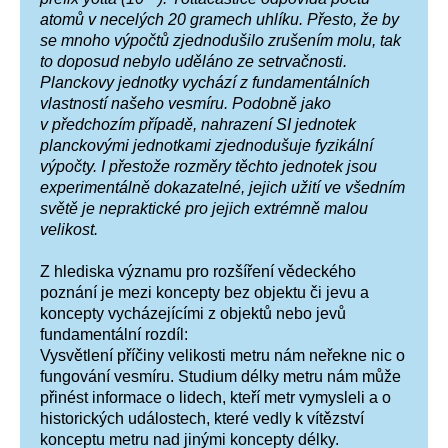
atomů v necelých 20 gramech uhlíku. Přesto, že by
se mnoho výpočtů zjednodušilo zrušením molu, tak
to doposud nebylo uděláno ze setrvačnosti.
Planckovy jednotky vychází z fundamentálních
vlastností našeho vesmíru. Podobně jako
v předchozím případě, nahrazení SI jednotek
planckovými jednotkami zjednodušuje fyzikální
výpočty. I přestože rozměry těchto jednotek jsou
experimentálně dokazatelné, jejich užití ve všedním
světě je nepraktické pro jejich extrémně malou
velikost.
Z hlediska významu pro rozšíření vědeckého
poznání je mezi koncepty bez objektu či jevu a
koncepty vycházejícími z objektů nebo jevů
fundamentální rozdíl:
Vysvětlení příčiny velikosti metru nám neřekne nic o
fungování vesmíru. Studium délky metru nám může
přinést informace o lidech, kteří metr vymysleli a o
historických událostech, které vedl
y
k vítězství
konceptu metru nad jinými koncepty délky.