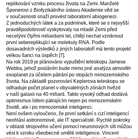
replikování vzniku procesu života na Zemi. Manželé
Šponerovi z Biofyzikálního ústavu Akademie věd se
v současnosti snaží provést laboratorní abiogenezi.
Z jednoduchých látek a za podmínek, které se s nejvyšší
pravděpodobností vyskytovaly na mladé Zemi před
necelými čtyřmi miliardami let, chtějí nechat vzniknout
první sebereplikující se molekuly RNA. Podle
dosavadních výsledků z jiných laboratoří má tento projekt
velkou šanci na úspěch
[7]
.
Na rok 2019 je plánováno vypuštění teleskopu Jamese
Webba, jehož posláním bude mimo jiné analýza atmosfér
exoplanet za účelem pátrání po stopách mimozemského
života. Na základě pozorování Keplerova teleskopu se
odhaduje počet planet v obyvatelných zónách hvězd
v naší galaxii na 40 miliard. Takto vysoký odhad dodává
optimismus lidem pátrajícím nejen po mimozemském
životě, ale i po mimozemské inteligenci.
Není ovšem vyloučeno, že první setkání s cizí inteligencí
neohlásí astronomové, ale IT specialisté. Rychlé pokroky
v oblasti strojového učení pomocí neuronových sítí můžou
vést k vzniku všeobecné umělé inteligence. Vincent