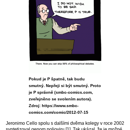
Pokud je P špatně, tak budu
smutný. Nepřeji si být smutný. Proto
je P správně (smbc-comics.com,
zveřejněno se svolením autora).
Zdroj: https://www.smbc-
comics.com/comic/2012-07-15
Jeronimo Cello spolu s dalšími dvěma kolegy v roce 2002
syntetizoval genom polioviru
[1]
. Tak ukázal, že je možné