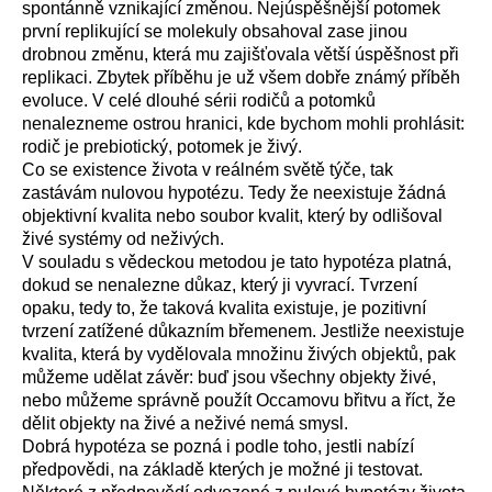
spontánně vznikající změnou. Nejúspěšnější potomek
první replikující se molekuly obsahoval zase jinou
drobnou změnu, která mu zajišťovala větší úspěšnost při
replikaci. Zbytek příběhu je už všem dobře známý příběh
evoluce. V celé dlouhé sérii rodičů a potomků
nenalezneme ostrou hranici, kde bychom mohli prohlásit:
rodič je prebiotický, potomek je živý.
Co se existence života v reálném světě týče, tak
zastávám nulovou hypotézu. Tedy že neexistuje žádná
objektivní kvalita nebo soubor kvalit, který by odlišoval
živé systémy od neživých.
V souladu s vědeckou metodou je tato hypotéza platná,
dokud se nenalezne důkaz, který ji vyvrací. Tvrzení
opaku, tedy to, že taková kvalita existuje, je pozitivní
tvrzení zatížené důkazním břemenem. Jestliže neexistuje
kvalita, která by vydělovala množinu živých objektů, pak
můžeme udělat závěr: buď jsou všechny objekty živé,
nebo můžeme správně použít Occamovu břitvu a říct, že
dělit objekty na živé a neživé nemá smysl.
Dobrá hypotéza se pozná i podle toho, jestli nabízí
předpovědi, na základě kterých je možné ji testovat.