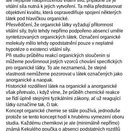
ale nejspíše nadpřirozenou vitální sílu, případně že je
vitální síla nutná k jejich vytvoření. Ta měla představovat
objektivní kvalitu, která ospravedlňuje spojení některých
látek pod hlavičkou organické.
Přesvědčení, že organické látky vyžadují přítomnost
vitální síly, bylo tehdy nepřímo podpořeno absencí uměle
syntetizovaných organických látek. Označení organické
molekuly mělo tehdy opodstatnění pouze v neplatné
hypotéze o existenci vitální síly.
Při studiu průběhu reakcí organických sloučenin si
můžeme povšimnout jistých vzorců chování specifických
pro organické látky. To ale neznamená, že stejné
vlastnosti nemůžeme pozorovat u látek označených jako
anorganické a naopak.
Historické rozdělení látek na organické a anorganické
však přetrvalo, i když víme, že průběh chemické reakce
se řídí úplně stejnými fyzikálními zákony, ať už reagující
látky označíme tak, či tak.
Koncept organické chemie se stále používá, jednoduše
protože se tento koncept hodí k hrubému vymezení oboru
studia. Každému chemikovi je ale (minimálně nepřímo)
známá Kekulého poučka o absenci podstatných rozdílů