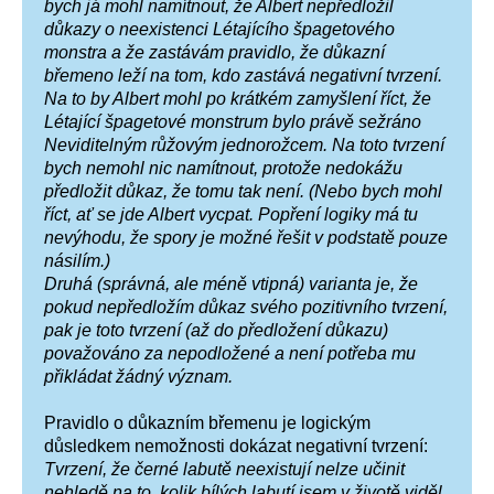
bych já mohl namítnout, že Albert nepředložil
důkazy o neexistenci Létajícího špagetového
monstra a že zastávám pravidlo, že důkazní
břemeno leží na tom, kdo zastává negativní tvrzení.
Na to by Albert mohl po krátkém zamyšlení říct, že
Létající špagetové monstrum bylo
právě sežráno
Neviditelným růžovým jednorožcem. Na toto tvrzení
bych nemohl nic namítnout, protože nedokážu
předložit důkaz, že tomu tak není. (Nebo bych mohl
říct, ať se jde Albert vycpat. Popření logiky má tu
nevýhodu, že spory je možné řešit v podstatě pouze
násilím.)
Druhá (správná, ale méně vtipná) varianta je, že
pokud nepředložím důkaz svého pozitivního tvrzení,
pak je toto tvrzení (až do předložení důkazu)
považováno za nepodložené a není potřeba mu
přikládat žádný význam.
Pravidlo o důkazním břemenu je logickým
důsledkem nemožnosti dokázat negativní tvrzení:
Tvrzení, že černé labutě neexistují nelze učinit
nehledě na to, kolik bílých labutí jsem v životě viděl.