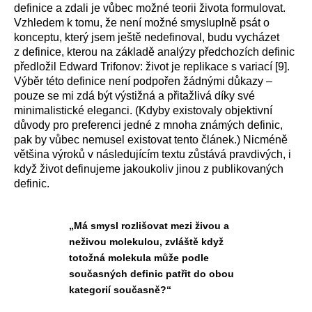
definice a zdali je vůbec možné teorii života formulovat.
Vzhledem k tomu, že není možné smysluplně psát o
konceptu, který jsem ještě nedefinoval, budu vycházet
z definice, kterou na základě analýzy předchozích definic
předložil Edward Trifonov: život je replikace s variací [9].
Výběr této definice není podpořen žádnými důkazy –
pouze se mi zdá být výstižná a přitažlivá díky své
minimalistické eleganci. (Kdyby existovaly objektivní
důvody pro preferenci jedné z mnoha známých definic,
pak by vůbec nemusel existovat tento článek.) Nicméně
většina výroků v následujícím textu zůstává pravdivých, i
když život definujeme jakoukoliv jinou z publikovaných
definic.
„Má smysl rozlišovat mezi živou a
neživou molekulou, zvláště když
totožná molekula může podle
současných definic patřit do obou
kategorií současně?“