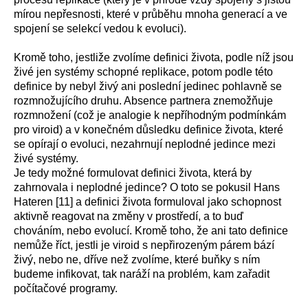
mírou nepřesnosti, které v průběhu mnoha generací a ve
spojení se selekcí vedou k evoluci).
Kromě toho, jestliže zvolíme definici života, podle níž jsou
živé jen systémy schopné replikace, potom podle této
definice by nebyl živý ani poslední jedinec pohlavně se
rozmnožujícího druhu. Absence partnera znemožňuje
rozmnožení (což je analogie k nepříhodným podmínkám
pro viroid) a v konečném důsledku definice života, které
se opírají o evoluci, nezahrnují neplodné jedince mezi
živé systémy.
Je tedy možné formulovat definici života, která by
zahrnovala i neplodné jedince? O toto se pokusil Hans
Hateren [11] a definici života formuloval jako schopnost
aktivně reagovat na změny v prostředí, a to buď
chováním, nebo evolucí. Kromě toho, že ani tato definice
nemůže říct, jestli je viroid s nepřirozeným párem bází
živý, nebo ne, dříve než zvolíme, které buňky s ním
budeme infikovat, tak naráží na problém, kam zařadit
počítačové programy.