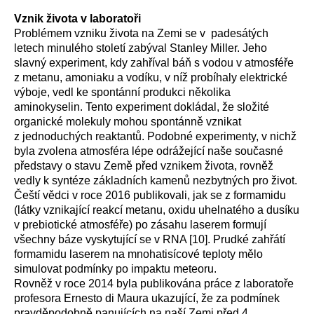
Vznik života v laboratoři
Problémem vzniku života na Zemi se v padesátých
letech minulého století zabýval Stanley Miller. Jeho
slavný experiment, kdy zahříval báň s vodou v atmosféře
z metanu, amoniaku a vodíku, v níž probíhaly elektrické
výboje, vedl ke spontánní produkci několika
aminokyselin. Tento experiment dokládal, že složité
organické molekuly mohou spontánně vznikat
z jednoduchých reaktantů. Podobné experimenty, v nichž
byla zvolena atmosféra lépe odrážející naše současné
představy o stavu Země před vznikem života, rovněž
vedly k syntéze základních kamenů nezbytných pro život.
Čeští vědci v roce 2016 publikovali, jak se z formamidu
(látky vznikající reakcí metanu, oxidu uhelnatého a dusíku
v prebiotické atmosféře) po zásahu laserem formují
všechny báze vyskytující se v RNA [10]. Prudké zahřátí
formamidu laserem na mnohatisícové teploty mělo
simulovat podmínky po impaktu meteoru.
Rovněž v roce 2014 byla publikována práce z laboratoře
profesora Ernesto di Maura ukazující, že za podmínek
pravděpodobně panujících na naší Zemi před 4