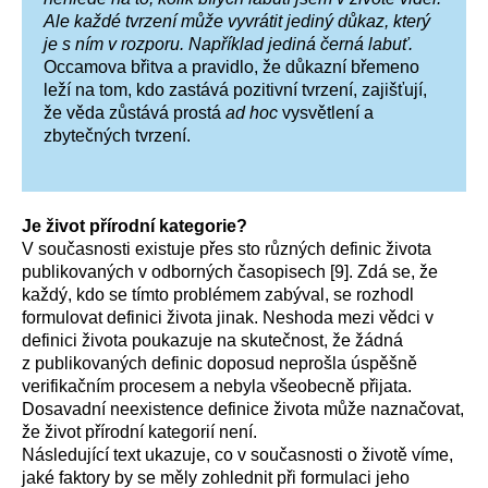
Ale každé tvrzení může vyvrátit jediný důkaz, který
je s ním v rozporu. Například jediná černá labuť.
Occamova břitva a pravidlo, že důkazní břemeno
leží na tom, kdo zastává pozitivní tvrzení, zajišťují,
že věda zůstává prostá
ad hoc
vysvětlení a
zbytečných tvrzení.
Je život přírodní kategorie?
V současnosti existuje přes sto různých definic života
publikovaných v odborných časopisech [9]. Zdá se, že
každý, kdo se tímto problémem zabýval, se rozhodl
formulovat definici života jinak. Neshoda mezi vědci v
definici života poukazuje na skutečnost, že žádná
z publikovaných definic doposud neprošla úspěšně
verifikačním procesem a nebyla všeobecně přijata.
Dosavadní neexistence definice života může naznačovat,
že život přírodní kategorií není.
Následující text ukazuje, co v současnosti o životě víme,
jaké faktory by se měly zohlednit při formulaci jeho