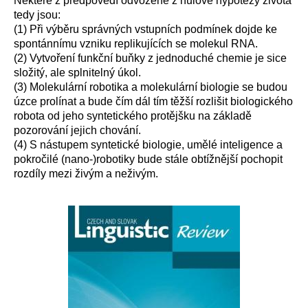
Některé z předpovědí odvozené z nulové hypotézy života
tedy jsou:
(1) Při výběru správných vstupních podmínek dojde ke
spontánnímu vzniku replikujících se molekul RNA.
(2) Vytvoření funkční buňky z jednoduché chemie je sice
složitý, ale splnitelný úkol.
(3) Molekulární robotika a molekulární biologie se budou
úzce prolínat a bude čím dál tím těžší rozlišit biologického
robota od jeho syntetického protějšku na základě
pozorování jejich chování.
(4) S nástupem syntetické biologie, umělé inteligence a
pokročilé (nano-)robotiky bude stále obtížnější pochopit
rozdíly mezi živým a neživým.