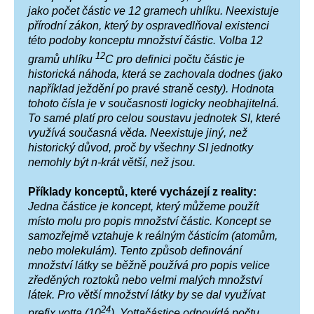
jako počet částic ve 12 gramech uhlíku. Neexistuje
přírodní zákon, který by ospravedlňoval existenci
této podoby konceptu množství částic. Volba 12
12
gramů uhlíku
C pro definici počtu částic je
historická náhoda, která se zachovala dodnes (jako
například ježdění po pravé straně cesty). Hodnota
tohoto čísla je v současnosti logicky neobhajitelná.
To samé platí pro celou soustavu jednotek SI, které
využívá současná věda. Neexistuje jiný, než
historický důvod, proč by všechny SI jednotky
nemohly být n-krát větší, než jsou.
Příklady konceptů, které vycházejí z reality:
Jedna částice je koncept, který můžeme použít
místo molu pro popis množství částic. Koncept se
samozřejmě vztahuje k reálným částicím (atomům,
nebo molekulám). Tento způsob definování
množství látky se běžně používá pro popis velice
zředěných roztoků nebo velmi malých množství
látek. Pro větší množství látky by se dal využívat
24
prefix yotta (10
). Yottačástice odpovídá počtu