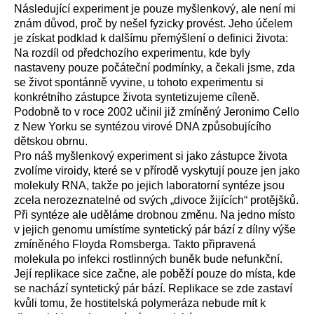
Následující experiment je pouze myšlenkový, ale není mi
znám důvod, proč by nešel fyzicky provést. Jeho účelem
je získat podklad k dalšímu přemýšlení o definici života:
Na rozdíl od předchozího experimentu, kde byly
nastaveny pouze počáteční podmínky, a čekali jsme, zda
se život spontánně vyvine, u tohoto experimentu si
konkrétního zástupce života syntetizujeme cíleně.
Podobně to v roce 2002 učinil již zmíněný Jeronimo Cello
z New Yorku se syntézou virové DNA způsobujícího
dětskou obrnu.
Pro náš myšlenkový experiment si jako zástupce života
zvolíme viroidy, které se v přírodě vyskytují pouze jen jako
molekuly RNA, takže po jejich laboratorní syntéze jsou
zcela nerozeznatelné od svých „divoce žijících“ protějšků.
Při syntéze ale uděláme drobnou změnu. Na jedno místo
v jejich genomu umístíme syntetický pár bází z dílny výše
zmíněného Floyda Romsberga. Takto připravená
molekula po infekci rostlinných buněk bude nefunkční.
Její replikace sice začne, ale poběží pouze do místa, kde
se nachází syntetický pár bází. Replikace se zde zastaví
kvůli tomu, že hostitelská polymeráza nebude mít k