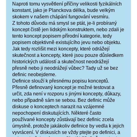
Naproti tomu vysvětlení příčiny velikosti fyzikálních
konstant, jako je Planckova délka, bude velkým
skokem v našem chápání fungování vesmíru.
Z tohoto důvodu má smysl se ptát, je-li probíraný
koncept čistě jen lidským konstruktem, nebo zdali je
tento koncept popisem přírodní kategorie, tedy
popisem objektivně existujícího jevu nebo objektu.
Jak tedy rozlišit mezi koncepty, které odrážejí
skutečnost a koncepty, které jsou pouze důsledkem
historických událostí a skutečnost neodrážejí
přesně nebo ji neodrážejí vůbec? Tady už se bez
definic neobejdeme.
Definice slouží k přesnému popisu konceptů.
Přesně definovaný koncept je možné testovat a
určit, zda není v rozporu s jinými koncepty, důkazy,
nebo případně sám se sebou. Bez definic může
diskuse o konceptech narazit na vzájemné
nepochopení diskutujících. Některé často
používané koncepty zůstávají bez definic zcela
úmyslně, protože jakákoliv definice by vedla k jejich
vyvrácení. V diskusích se vždy ptejte po definici, a