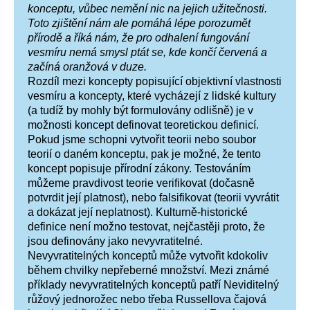
konceptu, vůbec nemění nic na jejich užitečnosti.
Toto zjištění nám ale pomáhá lépe porozumět
přírodě a říká nám, že pro odhalení fungování
vesmíru nemá smysl ptát se, kde končí červená a
začíná oranžová v duze.
Rozdíl mezi koncepty popisující objektivní vlastnosti
vesmíru a koncepty, které vycházejí z lidské kultury
(a tudíž by mohly být formulovány odlišně) je v
možnosti koncept definovat teoretickou definicí.
Pokud jsme schopni vytvořit teorii nebo soubor
teorií o daném konceptu, pak je možné, že tento
koncept popisuje přírodní zákony. Testováním
můžeme pravdivost teorie verifikovat (dočasně
potvrdit její platnost), nebo falsifikovat (teorii vyvrátit
a dokázat její neplatnost). Kulturně-historické
definice není možno testovat, nejčastěji proto, že
jsou definovány jako nevyvratitelné.
Nevyvratitelných konceptů může vytvořit kdokoliv
během chvilky nepřeberné množství. Mezi známé
příklady nevyvratitelných konceptů patří Neviditelný
růžový jednorožec nebo třeba Russellova čajová