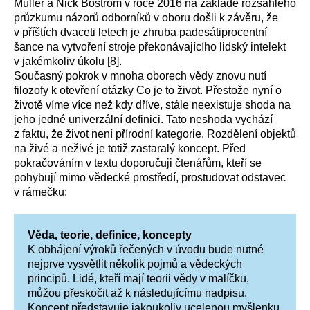
Müller a Nick Bostrom v roce 2016 na základě rozsáhlého
průzkumu názorů odborníků v oboru
došli k závěru, že
v příštích dvaceti letech je zhruba padesátiprocentní
šance na vytvoření stroje překonávajícího lidský intelekt
v jakémkoliv úkolu
[8].
Současný pokrok v mnoha oborech vědy znovu nutí
filozofy k otevření otázky Co je to život. Přestože nyní o
životě víme více než kdy dříve, stále neexistuje shoda na
jeho jedné univerzální definici. Tato neshoda vychází
z faktu, že život není přírodní kategorie. Rozdělení objektů
na živé a neživé je totiž zastaralý koncept. Před
pokračováním v textu doporučuji čtenářům, kteří se
pohybují mimo vědecké prostředí, prostudovat odstavec
v rámečku:
Věda, teorie, definice, koncepty
K obhájení výroků řečených v úvodu bude nutné
nejprve vysvětlit několik pojmů a vědeckých
principů. Lidé, kteří mají teorii vědy v malíčku,
můžou přeskočit až k následujícímu nadpisu.
Koncept představuje jakoukoliv ucelenou myšlenku.