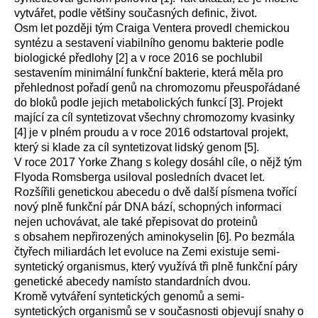
vytvářet, podle většiny současných definic, život.
Osm let později tým Craiga Ventera
provedl chemickou
syntézu a sestavení viabilního genomu bakterie podle
biologické předlohy
[2]
a v roce 2016 se
pochlubil
sestavením minimální funkční bakterie, která měla pro
přehlednost pořadí genů na chromozomu přeuspořádané
do bloků podle jejich metabolických funkcí
[3].
Projekt
mající za cíl syntetizovat všechny chromozomy kvasinky
[4]
je v plném proudu a v roce 2016 odstartoval projekt,
který si klade za cíl syntetizovat lidský genom
[5].
V roce 2017 Yorke Zhang s kolegy dosáhl cíle, o nějž tým
Flyoda Romsberga usiloval posledních dvacet let.
Rozšířili genetickou abecedu o dvě další písmena tvořící
nový plně funkční pár DNA bází, schopných informaci
nejen uchovávat, ale také přepisovat do proteinů
s obsahem nepřirozených aminokyselin
[6].
Po bezmála
čtyřech miliardách let evoluce na Zemi existuje semi-
syntetický organismus, který využívá tři plně funkční páry
genetické abecedy namísto standardních dvou.
Kromě vytváření syntetických genomů a semi-
syntetických organismů se v současnosti objevují snahy o