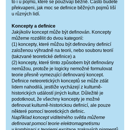
to i u pojmů, které se používají běžně. Často budete
překvapeni, jak moc se definice běžných pojmů liší
u různých lidí.
Koncepty a definice
Jakýkoliv koncept může být definován. Koncepty
můžeme rozdělit do dvou kategorií:
(1) koncepty, které můžou být definovány definicí
založenou výhradně na teorii, nebo souboru teorií
(takzvané teoretické definice) a
(2) koncepty, které tímto způsobem být definovány
nemůžou, protože je logicky nemožné formulovat
teorie přesně vymezující definovaný koncept.
Definice neteoretických konceptů se může zdát
lidem nahodilá, jestliže vycházejí z kulturně-
historických událostí jiných kultur. Důležité je
podotknout, že všechny koncepty je možné
definovat kulturně-historickou definicí, ale pouze
některé pomocí teoretických definic.
Například koncept viditelného světla můžeme
definovat pomocí teorie elektromagnetismu
v kombinaci s teoriemi excitace zrakových pigmentů