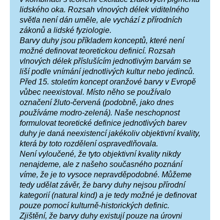
lidského oka. Rozsah vlnových délek viditelného
světla není dán uměle, ale vychází z přírodních
zákonů a lidské fyziologie.
Barvy duhy jsou příkladem konceptů, které není
možné definovat teoretickou definicí. Rozsah
vlnových délek příslušícím jednotlivým barvám se
liší podle vnímání jednotlivých kultur nebo jedinců.
Před 15. stoletím koncept oranžové barvy v Evropě
vůbec neexistoval. Místo něho se používalo
označení žluto-červená (podobně, jako dnes
používáme modro-zelená). Naše neschopnost
formulovat teoretické definice jednotlivých barev
duhy je daná neexistencí jakékoliv objektivní kvality,
která by toto rozdělení ospravedlňovala.
Není vyloučené, že tyto objektivní kvality nikdy
nenajdeme, ale z našeho současného poznání
víme, že je to vysoce nepravděpodobné. Můžeme
tedy udělat závěr, že barvy duhy nejsou přírodní
kategorií (natural kind) a je tedy možné je definovat
pouze pomocí kulturně-historických definic.
Zjištění, že barvy duhy existují pouze na úrovni