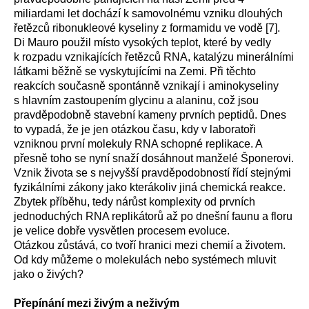
miliardami let dochází k samovolnému vzniku dlouhých
řetězců ribonukleové kyseliny z formamidu ve vodě [7].
Di Mauro použil místo vysokých teplot, které by vedly
k rozpadu vznikajících řetězců RNA, katalýzu minerálními
látkami běžně se vyskytujícími na Zemi. Při těchto
reakcích současně spontánně vznikají i aminokyseliny
s hlavním zastoupením glycinu a alaninu, což jsou
pravděpodobně stavební kameny prvních peptidů. Dnes
to vypadá, že je jen otázkou času, kdy v laboratoři
vzniknou první molekuly RNA schopné replikace. A
přesně toho se nyní snaží dosáhnout manželé Šponerovi.
Vznik života se s nejvyšší pravděpodobností řídí stejnými
fyzikálními zákony jako kterákoliv jiná chemická reakce.
Zbytek příběhu, tedy nárůst komplexity od prvních
jednoduchých RNA replikátorů až po dnešní faunu a floru
je velice dobře vysvětlen procesem evoluce.
Otázkou zůstává, co tvoří hranici mezi chemií a životem.
Od kdy můžeme o molekulách nebo systémech mluvit
jako o živých?
Přepínání mezi živým a neživým