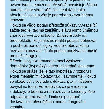
ovšem tvrdit nemůžeme. Ve vědě neexistuje žádná
autorita, které vědci věří. Nic není dáno jako
absolutní jistota a vše je podrobeno zevrubnému
testování.
Pokud se vědci podaří předložit důkazy vyvracející
zažité teorie, tak má zajištěnu slávu přímo úměrnou
známosti vyvrácené teorie. Založení vědy na
předpokladu, že je možno realitu popsat, definovat
a pochopit pomocí logiky, vedlo k obrovskému
rozmachu poznání. Tento postup používáme prostě
proto, že funguje.
Přírodní jevy zkoumáme pomocí vyslovení
domněnky (hypotézy), kterou následně testujeme.
Pokud se ukáže, že je tato hypotéza v rozporu s
experimentálními důkazy, tak ji zavrhneme. Pokud
se ukáže být v souladu s důkazy, pak ji můžeme
povýšit na teorii. Ve vědě vše, co je v rozporu
s důkazy, je bořeno a nahrazováno koncepty lépe
odpovídajícími realitě. Tímto se postupně
dostáváme k přesnějšímu modelu fungování
vesmíru.