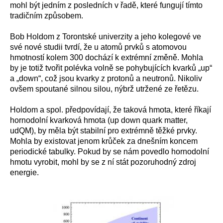
mohl být jedním z posledních v řadě, které fungují tímto
tradičním způsobem.
Bob Holdom z Torontské univerzity a jeho kolegové ve
své nové studii tvrdí, že u atomů prvků s atomovou
hmotností kolem 300 dochází k extrémní změně. Mohla
by je totiž tvořit polévka volně se pohybujících kvarků „up“
a „down“, což jsou kvarky z protonů a neutronů. Nikoliv
ovšem spoutané silnou silou, nýbrž utržené ze řetězu.
Holdom a spol. předpovídají, že taková hmota, které říkají
hornodolní kvarková hmota (up down quark matter,
udQM), by měla být stabilní pro extrémně těžké prvky.
Mohla by existovat jenom krůček za dnešním koncem
periodické tabulky. Pokud by se nám povedlo hornodolní
hmotu vyrobit, mohl by se z ní stát pozoruhodný zdroj
energie.