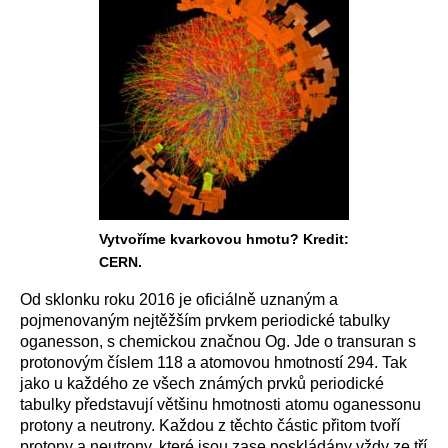
Vytvoříme kvarkovou hmotu? Kredit:
CERN.
Od sklonku roku 2016 je oficiálně uznaným a
pojmenovaným nejtěžším prvkem periodické tabulky
oganesson, s chemickou značnou Og. Jde o transuran s
protonovým číslem 118 a atomovou hmotností 294. Tak
jako u každého ze všech známých prvků periodické
tabulky představují většinu hmotnosti atomu oganessonu
protony a neutrony. Každou z těchto částic přitom tvoří
protony a neutrony, které jsou zase poskládány vždy ze tří