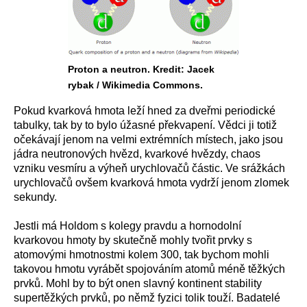
Proton a neutron. Kredit: Jacek
rybak / Wikimedia Commons.
Pokud kvarková hmota leží hned za dveřmi periodické
tabulky, tak by to bylo úžasné překvapení. Vědci ji totiž
očekávají jenom na velmi extrémních místech, jako jsou
jádra neutronových hvězd, kvarkové hvězdy, chaos
vzniku vesmíru a výheň urychlovačů částic. Ve srážkách
urychlovačů ovšem kvarková hmota vydrží jenom zlomek
sekundy.
Jestli má Holdom s kolegy pravdu a hornodolní
kvarkovou hmoty by skutečně mohly tvořit prvky s
atomovými hmotnostmi kolem 300, tak bychom mohli
takovou hmotu vyrábět spojováním atomů méně těžkých
prvků. Mohl by to být onen slavný kontinent stability
supertěžkých prvků, po němž fyzici tolik touží. Badatelé