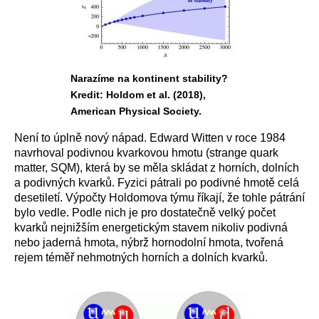
Narazíme na kontinent stability?
Kredit: Holdom et al. (2018),
American Physical Society.
Není to úplně nový nápad. Edward Witten v roce 1984
navrhoval podivnou kvarkovou hmotu (strange quark
matter, SQM), která by se měla skládat z horních, dolních
a podivných kvarků. Fyzici pátrali po podivné hmotě celá
desetiletí. Výpočty Holdomova týmu říkají, že tohle pátrání
bylo vedle. Podle nich je pro dostatečně velký počet
kvarků nejnižším energetickým stavem nikoliv podivná
nebo jaderná hmota, nýbrž hornodolní hmota, tvořená
rejem téměř nehmotných horních a dolních kvarků.