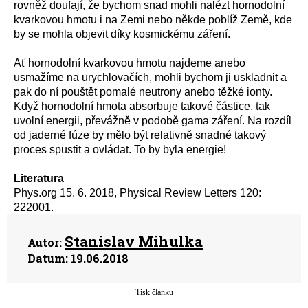
rovněž doufají, že bychom snad mohli nalézt hornodolní
kvarkovou hmotu i na Zemi nebo někde poblíž Země, kde
by se mohla objevit díky kosmickému záření.
Ať hornodolní kvarkovou hmotu najdeme anebo
usmažíme na urychlovačích, mohli bychom ji uskladnit a
pak do ní pouštět pomalé neutrony anebo těžké ionty.
Když hornodolní hmota absorbuje takové částice, tak
uvolní energii, převážně v podobě gama záření. Na rozdíl
od jaderné fúze by mělo být relativně snadné takový
proces spustit a ovládat. To by byla energie!
Literatura
Phys.org 15. 6. 2018, Physical Review Letters 120:
222001.
Stanislav Mihulka
Autor:
Datum:
19.06.2018
Tisk článku