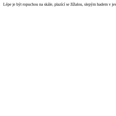
Lépe je být ropuchou na skále, plazící se žížalou, slepým hadem v je