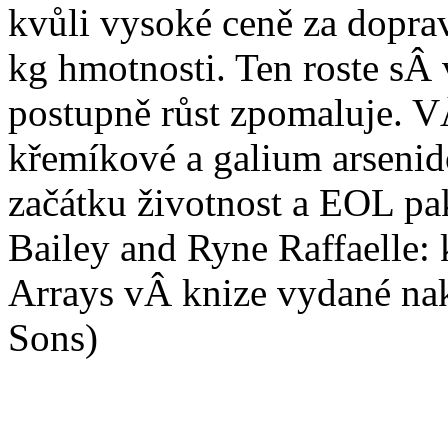
kvůli vysoké ceně za dopr
kg hmotnosti. Ten roste sÂ v
postupně růst zpomaluje. VÂ
křemíkové a galium arsenid
začátku životnost a EOL pak
Bailey and Ryne Raffaelle: 
Arrays vÂ knize vydané na
Sons)