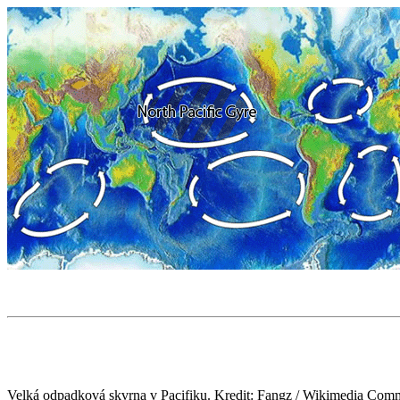
Velká odpadková skvrna v Pacifiku. Kredit: Fangz / Wikimedia Com