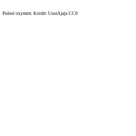
Pulsní oxymetr. Kredit: UusiAjaja CC0