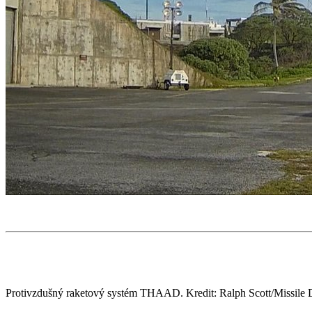
Protivzdušný raketový systém THAAD. Kredit: Ralph Scott/Missile 