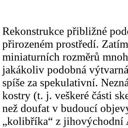
Rekonstrukce přibližné pod
přirozeném prostředí. Zatí
miniaturních rozměrů mnoh
jakákoliv podobná výtvarn
spíše za spekulativní. Nezn
kostry (t. j. veškeré části s
než doufat v budoucí objev
„kolibříka“ z jihovýchodní 