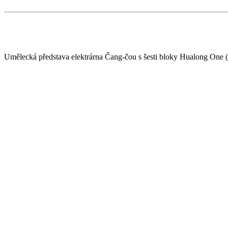
Umělecká představa elektrárna Čang-čou s šesti bloky Hualong One (z